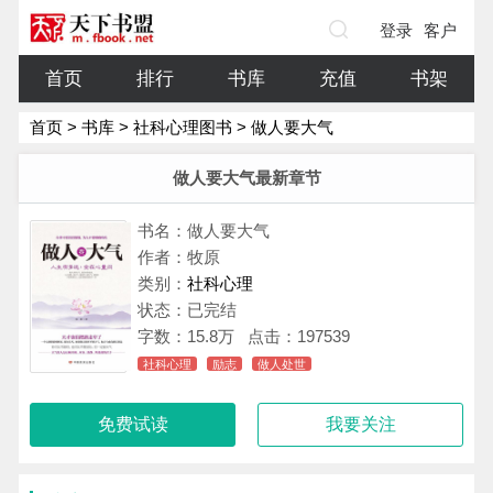
登录
客户
端
首页
排行
书库
充值
书架
首页
>
书库
>
社科心理图书
> 做人要大气
做人要大气最新章节
书名：做人要大气
作者：牧原
类别：
社科心理
状态：已完结
字数：
15.8万
点击：197539
社科心理
励志
做人处世
免费试读
我要关注