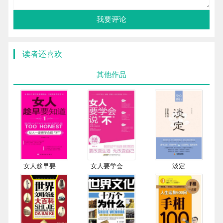
我要评论
读者还喜欢
其他作品
女人趁早要知道1之女人一定要学会说“不”
女人要学会说“不”
淡定