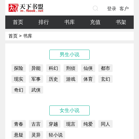
登录
客户
端
首页
排行
书库
充值
书架
首页
> 书库
男生小说
探险
异能
科幻
刑侦
仙侠
都市
现实
军事
历史
游戏
体育
玄幻
奇幻
武侠
女生小说
青春
古言
穿越
现言
纯爱
同人
悬疑
灵异
轻小说