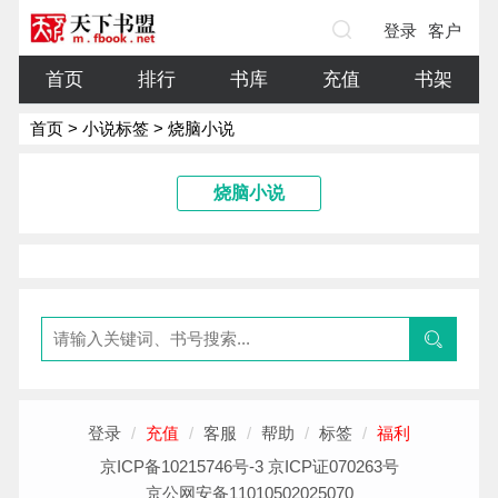
登录
客户
端
首页
排行
书库
充值
书架
首页
>
小说标签
> 烧脑小说
烧脑小说
登录
/
充值
/
客服
/
帮助
/
标签
/
福利
京ICP备10215746号-3 京ICP证070263号
京公网安备11010502025070