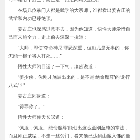
在场几位掌门人都是武学的大宗师，谁都看出姜古庄的
武学和内功已臻绝顶。
姜古庄也深感过意不去，因为他知道，悟性大师爱惜自
己而未施全力，走上前去深深一揖道：
“大师，即使‘夺命神尼’罪恶深重，但痴儿是无辜的，你
怎能一棍子将人打死……”
悟性大师闭目运了一下气，凄然说道：
“姜少侠，你刚才施展出来的，是不是‘绝命魔尊’的‘龙行
八式’？”
姜古庄躬身道：
“得罪你了。”
悟性大师仰天长叹道：
“佩服，佩服。‘绝命魔尊’能创出这么至刚至纯的掌法，
而且刚正威猛，不走一丝旁门，看来他已达到由魔入佛的最