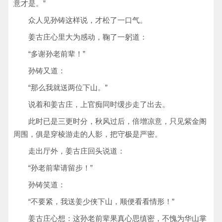
意才是。”
众人见孙铸这样说，才松了一口气。
姜古庄心里大为感动，鞠了一躬道：
“多谢孙老前辈！”
孙铸又道：
“那么我就送两位下山。”
说着和姜古庄，上官痴同时缓步走了出去。
此时已是三更时分，秋风过后，倍增凉意，只见紫金阁
周围，俱是穿棱游走的人影，把守极是严密。
走出厅外，姜古庄回头说道：
“孙老前辈请留步！”
孙铸笑道：
“不要紧，我送姜少侠下山，顺便看看情形！”
姜古庄心想：这孙老前辈果真心思缜密，不愧为华山掌