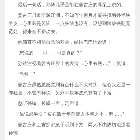
最后一句话，孙铸几乎是附在姜古庄的耳朵上说的。
姜古庄只道浩瀚江湖，不知何年何月才能寻找另外半块
羊皮，心里甚是苦恼，一点头绪也没有。没想到踏破铁鞋无
觅处，得来全不费功夫。
他简直不相信自己的耳朵，结结巴巴地说道：
“您说的……可……可是真的？”
孙铸注视着姜古庄脸上的表情，心里有底儿了，笑道：
“当然！”
姜古庄虽然总感觉到有点什么不大对头，但心头还是一
阵狂喜，不管怎样说，另外半块羊皮总算有了下落。
忽听孙铸，长叹一声，沉声道：
“虽说那半块羊皮在四十年前流入本帮之手，但……”
姜古庄和上官痴都急于听到下文，两人不由热切地望着
孙铸。