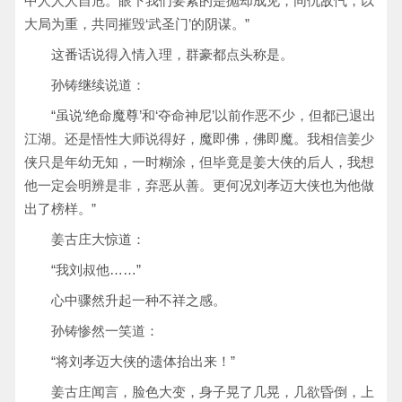
中人人人自危。眼下我们要紧的是抛却成见，同仇敌忾，以
大局为重，共同摧毁‘武圣门’的阴谋。”
这番话说得入情入理，群豪都点头称是。
孙铸继续说道：
“虽说‘绝命魔尊’和‘夺命神尼’以前作恶不少，但都已退出
江湖。还是悟性大师说得好，魔即佛，佛即魔。我相信姜少
侠只是年幼无知，一时糊涂，但毕竟是姜大侠的后人，我想
他一定会明辨是非，弃恶从善。更何况刘孝迈大侠也为他做
出了榜样。”
姜古庄大惊道：
“我刘叔他……”
心中骤然升起一种不祥之感。
孙铸惨然一笑道：
“将刘孝迈大侠的遗体抬出来！”
姜古庄闻言，脸色大变，身子晃了几晃，几欲昏倒，上