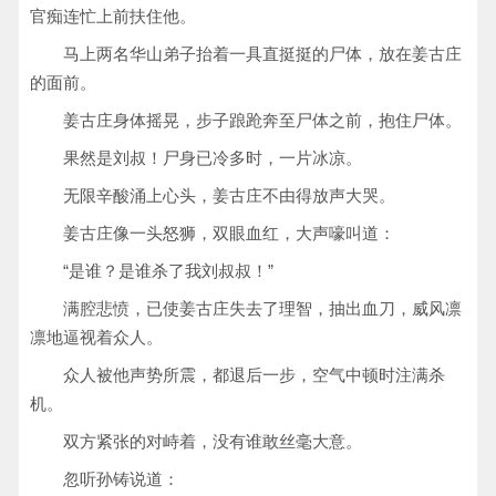
官痴连忙上前扶住他。
马上两名华山弟子抬着一具直挺挺的尸体，放在姜古庄
的面前。
姜古庄身体摇晃，步子踉跄奔至尸体之前，抱住尸体。
果然是刘叔！尸身已冷多时，一片冰凉。
无限辛酸涌上心头，姜古庄不由得放声大哭。
姜古庄像一头怒狮，双眼血红，大声嚎叫道：
“是谁？是谁杀了我刘叔叔！”
满腔悲愤，已使姜古庄失去了理智，抽出血刀，威风凛
凛地逼视着众人。
众人被他声势所震，都退后一步，空气中顿时注满杀
机。
双方紧张的对峙着，没有谁敢丝毫大意。
忽听孙铸说道：