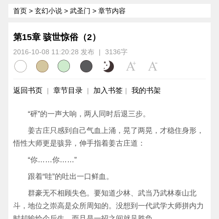
首页
>
玄幻小说
>
武圣门
> 章节内容
第15章 骇世惊俗（2）
2016-10-08 11:20:28 发布
|
3136字
返回书页
章节目录
加入书签
我的书架
|
|
|
“砰”的一声大响，两人同时后退三步。
姜古庄只感到自己气血上涌，晃了两晃，才稳住身形，
悟性大师更是骇异，伸手指着姜古庄道：
“你……你……”
跟着“哇”的吐出一口鲜血。
群豪无不相顾失色。要知道少林、武当乃武林泰山北
斗，地位之崇高是众所周知的。没想到一代武学大师拼内力
时却输给个后生，而且是一招之间就见胜负。