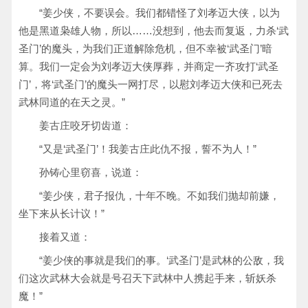
“姜少侠，不要误会。我们都错怪了刘孝迈大侠，以为
他是黑道枭雄人物，所以……没想到，他去而复返，力杀‘武
圣门’的魔头，为我们正道解除危机，但不幸被‘武圣门’暗
算。我们一定会为刘孝迈大侠厚葬，并商定一齐攻打‘武圣
门’，将‘武圣门’的魔头一网打尽，以慰刘孝迈大侠和已死去
武林同道的在天之灵。”
姜古庄咬牙切齿道：
“又是‘武圣门’！我姜古庄此仇不报，誓不为人！”
孙铸心里窃喜，说道：
“姜少侠，君子报仇，十年不晚。不如我们抛却前嫌，
坐下来从长计议！”
接着又道：
“姜少侠的事就是我们的事。‘武圣门’是武林的公敌，我
们这次武林大会就是号召天下武林中人携起手来，斩妖杀
魔！”