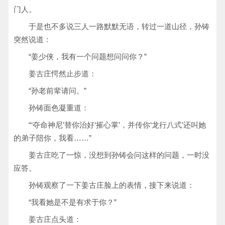
门人。
于是也不多说三人一路默默无语，转过一道山径，孙铸
突然说道：
“姜少侠，我有一个问题想问问你？”
姜古庄愕然止步道：
“孙老前辈请问。”
孙铸面色凝重道：
“‘夺命神尼’替你治好‘摧心掌’，并传你‘龙行八式’还叫她
的弟子陪你，我看……”
姜古庄吃了一惊，没想到孙铸会问这样的问题，一时没
应答。
孙铸观察了一下姜古庄脸上的表情，接下来说道：
“我看她是不是有求于你？”
姜古庄点头道：