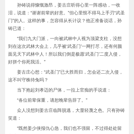
孙铸说得慷慨激昂，姜古庄听得心里一阵感动，一收
泪，说道：“谢谢前辈的好意。”但心里恨不得马上手刃“武圣
门”的人。这样的事，怎容得从长计议？他正准备说话，孙
铸已道：
“我们九大门派，一向被武林中人视为顶梁支柱，没想
到在这次武林大会上，几乎被‘武圣门’一网打尽，还有何颜
面见天下武林中人！所以我们倒是极愿‘武圣门’二度入侵，
好拼个你死我活。”
姜古庄心想：“武圣门”已大胜而归，怎会还二次入侵，
这不叫守株待兔吗？
当下抱起刘孝迈的尸体，一拉上官痴的手说道：
“各位前辈保重，请恕晚辈告辞了。”
众人没想到姜古庄临阵脱逃，大显轻蔑之色。只有孙铸
笑道：
“既然姜少侠报仇心急，我们也不强留，不过得处处留