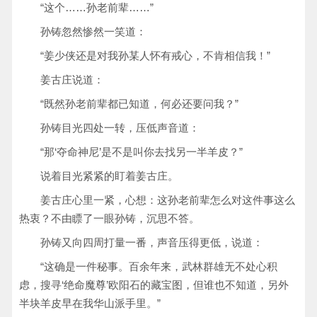
“这个……孙老前辈……”
孙铸忽然惨然一笑道：
“姜少侠还是对我孙某人怀有戒心，不肯相信我！”
姜古庄说道：
“既然孙老前辈都已知道，何必还要问我？”
孙铸目光四处一转，压低声音道：
“那‘夺命神尼’是不是叫你去找另一半羊皮？”
说着目光紧紧的盯着姜古庄。
姜古庄心里一紧，心想：这孙老前辈怎么对这件事这么
热衷？不由瞟了一眼孙铸，沉思不答。
孙铸又向四周打量一番，声音压得更低，说道：
“这确是一件秘事。百余年来，武林群雄无不处心积
虑，搜寻‘绝命魔尊’欧阳石的藏宝图，但谁也不知道，另外
半块羊皮早在我华山派手里。”