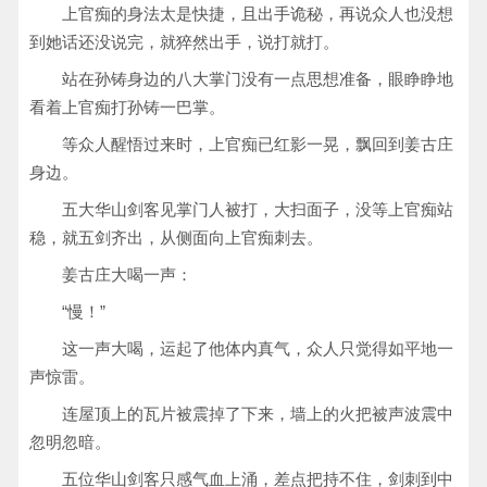
上官痴的身法太是快捷，且出手诡秘，再说众人也没想
到她话还没说完，就猝然出手，说打就打。
站在孙铸身边的八大掌门没有一点思想准备，眼睁睁地
看着上官痴打孙铸一巴掌。
等众人醒悟过来时，上官痴已红影一晃，飘回到姜古庄
身边。
五大华山剑客见掌门人被打，大扫面子，没等上官痴站
稳，就五剑齐出，从侧面向上官痴刺去。
姜古庄大喝一声：
“慢！”
这一声大喝，运起了他体内真气，众人只觉得如平地一
声惊雷。
连屋顶上的瓦片被震掉了下来，墙上的火把被声波震中
忽明忽暗。
五位华山剑客只感气血上涌，差点把持不住，剑刺到中