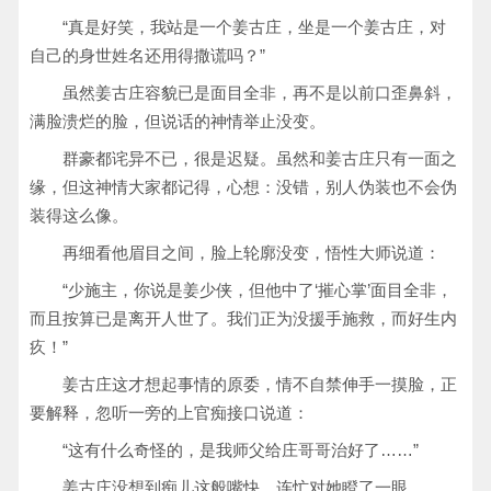
“真是好笑，我站是一个姜古庄，坐是一个姜古庄，对
自己的身世姓名还用得撒谎吗？”
虽然姜古庄容貌已是面目全非，再不是以前口歪鼻斜，
满脸溃烂的脸，但说话的神情举止没变。
群豪都诧异不已，很是迟疑。虽然和姜古庄只有一面之
缘，但这神情大家都记得，心想：没错，别人伪装也不会伪
装得这么像。
再细看他眉目之间，脸上轮廓没变，悟性大师说道：
“少施主，你说是姜少侠，但他中了‘摧心掌’面目全非，
而且按算已是离开人世了。我们正为没援手施救，而好生内
疚！”
姜古庄这才想起事情的原委，情不自禁伸手一摸脸，正
要解释，忽听一旁的上官痴接口说道：
“这有什么奇怪的，是我师父给庄哥哥治好了……”
姜古庄没想到痴儿这般嘴快，连忙对她瞪了一眼。