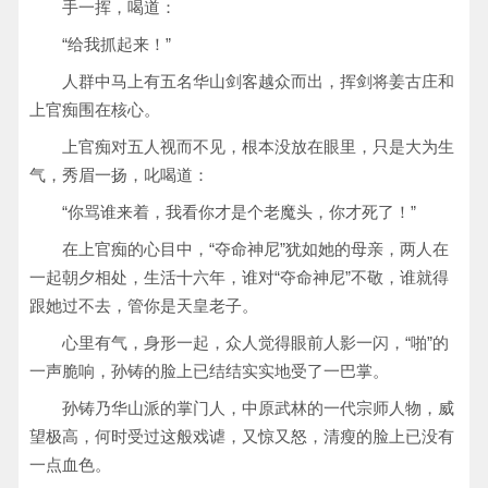
手一挥，喝道：
“给我抓起来！”
人群中马上有五名华山剑客越众而出，挥剑将姜古庄和
上官痴围在核心。
上官痴对五人视而不见，根本没放在眼里，只是大为生
气，秀眉一扬，叱喝道：
“你骂谁来着，我看你才是个老魔头，你才死了！”
在上官痴的心目中，“夺命神尼”犹如她的母亲，两人在
一起朝夕相处，生活十六年，谁对“夺命神尼”不敬，谁就得
跟她过不去，管你是天皇老子。
心里有气，身形一起，众人觉得眼前人影一闪，“啪”的
一声脆响，孙铸的脸上已结结实实地受了一巴掌。
孙铸乃华山派的掌门人，中原武林的一代宗师人物，威
望极高，何时受过这般戏谑，又惊又怒，清瘦的脸上已没有
一点血色。