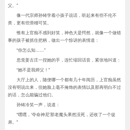
父。”
像一代宗师孙铸学着小孩子说话，听起来有些不伦不
类，更有些滑稽可笑。
惟有上官痴不感到好笑，神色大是愕然，就像一个做错
事的孩子被抓住把柄，做出一个惊讶的表情道：
“你怎么知……”
忽觉姜古庄一捏她的手，连忙缩回话音，紧张地叫道：
“她不是我师父！”
大厅上的人，随便哪一个都有几十年阅历，上官痴虽然
没有明说出来，但她脸上毫不掩饰的表情以及那再明白不过
的话，怎么能骗过他们。
孙铸冷笑一声，说道：
“嘿嘿，‘夺命神尼’那老魔头果然没死，还收了一个徒
弟。”