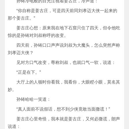
孙铸冷电般的目光注视着姜古庄，冷声道：
“你自称是姜古庄，可是四天前同刘孝迈大侠一起来的
那个姜古庄。”
姜古庄心想：原来我在地下石窟只住了四天，但令他吃
惊的是孙铸对刘叔称呼的改变。
四天前，孙铸口口声声说刘叔为大魔头，怎么突然声称
刘孝迈大侠？
见对方口气改变，尊称刘叔，也就口气一软，说道：
“正是在下。”
大厅上的人顿时你看我，我看你，大眼瞪小眼，莫名其
妙。
孙铸哈哈一笑道：
“真人面前不说假话，想不到少侠竟敢当面撒谎！”
姜古庄心里奇怪，我本就是姜古庄，又何必撒谎，朗声
说道：