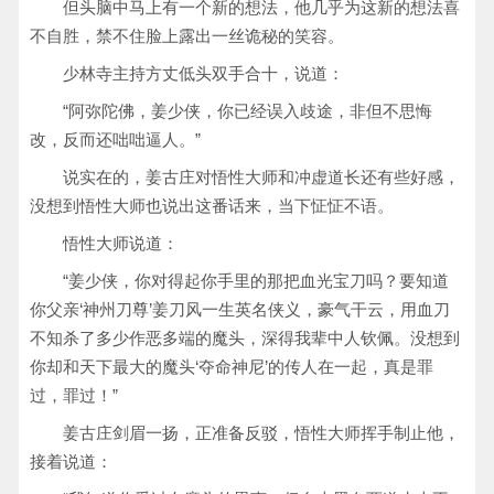
但头脑中马上有一个新的想法，他几乎为这新的想法喜
不自胜，禁不住脸上露出一丝诡秘的笑容。
少林寺主持方丈低头双手合十，说道：
“阿弥陀佛，姜少侠，你已经误入歧途，非但不思悔
改，反而还咄咄逼人。”
说实在的，姜古庄对悟性大师和冲虚道长还有些好感，
没想到悟性大师也说出这番话来，当下怔怔不语。
悟性大师说道：
“姜少侠，你对得起你手里的那把血光宝刀吗？要知道
你父亲‘神州刀尊’姜刀风一生英名侠义，豪气干云，用血刀
不知杀了多少作恶多端的魔头，深得我辈中人钦佩。没想到
你却和天下最大的魔头‘夺命神尼’的传人在一起，真是罪
过，罪过！”
姜古庄剑眉一扬，正准备反驳，悟性大师挥手制止他，
接着说道：