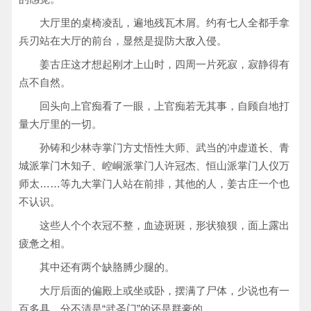
大厅里的桌椅凌乱，遍地残瓦木屑。约有七人全都手拿
兵刃站在大厅的前台，显然是提防大敌入侵。
姜古庄这才想起刚才上山时，四周一片死寂，寂静得有
点不自然。
回头向上官痴看了一眼，上官痴若无其事，自顾自地打
量大厅里的一切。
孙铸和少林寺掌门方丈悟性大师、武当的冲虚道长、青
城派掌门木知子、崆峒派掌门人许冠杰、恒山派掌门人仪万
师太……等九大掌门人站在前排，其他的人，姜古庄一个也
不认识。
这些人个个衣冠不整，血迹斑斑，形状狼狈，面上露出
疲惫之相。
其中还有两个缺胳膊少腿的。
大厅后面的偏殿上或坐或卧，摆满了尸体，少说也有一
百多具，分不清是“武圣门”的还是群豪的。