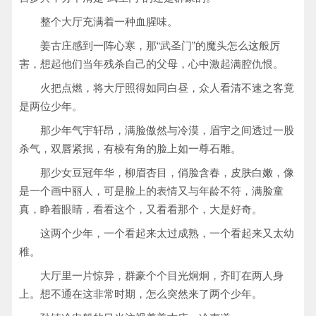
整个大厅充满着一种血腥味。
姜古庄感到一阵心寒，那“武圣门”的魔头怎么这般厉
害，想起他们当年残杀自己的父母，心中激起满腔仇恨。
火把点燃，将大厅照得如同白昼，众人看清不速之客竟
是两位少年。
那少年气宇轩昂，满脸傲然与冷漠，眉宇之间透过一股
杀气，双唇紧抿，有棱有角的脸上如一尊石雕。
那少女豆冠年华，柳眉杏目，俏脸含春，皮肤白嫩，像
是一个画中丽人，可是脸上的表情又与年龄不符，满脸童
真，睁着眼睛，看看这个，又看看那个，大是好奇。
这两个少年，一个看起来太过成熟，一个看起来又太幼
稚。
大厅里一片惊异，群豪个个目光炯炯，齐盯在两人身
上。想不通在这非常时期，怎么突然来了两个少年。