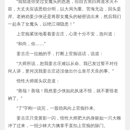
“我知道你受过女魔头的恩惠，但自古黑白两道水火不
容，大丈夫应该恩怨分明，以大局为重。苦海无边，回头是
岸。老衲劝姜少侠还是将那女魔头的秘密说出来，然后我们
一起杀了女魔头，以绝江湖隐患！”
上官痴紧张地看着姜古庄，心里十分不安，急叫道：
“和尚，你……”
姜古庄一拉她的手，打断上官痴说话，说道：
“大师所说，恕我姜古庄难以从命。我已发过誓不对任
何人讲，更何况我姜古庄还没做出什么丧尽天良的事。”
悟性大师摇头叹息道：
“善哉！善哉！既然姜少侠如此执迷不悟，就不要怪老
衲了。”
“了”字刚一说完，一股劲风向上官痴扑来。
姜古庄只觉黄影一闪，悟性大师肥大的身躯如一只大雕
冲了过来，一招少林大力擒拿手直扣上官痴的脉门。