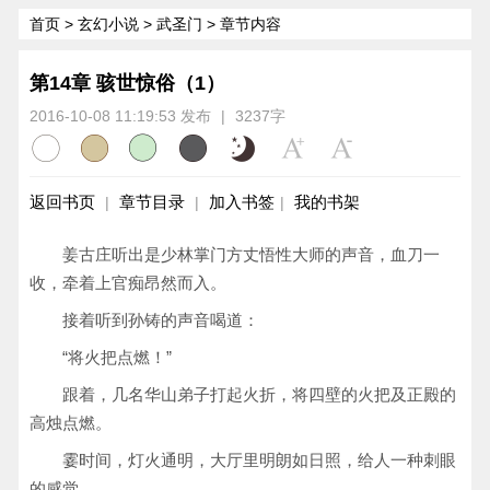
首页
>
玄幻小说
>
武圣门
> 章节内容
第14章 骇世惊俗（1）
2016-10-08 11:19:53 发布
|
3237字
返回书页
章节目录
加入书签
我的书架
|
|
|
姜古庄听出是少林掌门方丈悟性大师的声音，血刀一
收，牵着上官痴昂然而入。
接着听到孙铸的声音喝道：
“将火把点燃！”
跟着，几名华山弟子打起火折，将四壁的火把及正殿的
高烛点燃。
霎时间，灯火通明，大厅里明朗如日照，给人一种刺眼
的感觉。