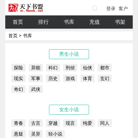
登录
客户
端
首页
排行
书库
充值
书架
首页
> 书库
男生小说
探险
异能
科幻
刑侦
仙侠
都市
现实
军事
历史
游戏
体育
玄幻
奇幻
武侠
女生小说
青春
古言
穿越
现言
纯爱
同人
悬疑
灵异
轻小说