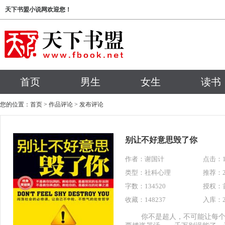
天下书盟小说网欢迎您！
首页
男生
女生
读书
您的位置：
首页
>
作品评论
>
发布评论
别让不好意思毁了你
作者：
谢国计
点击：13
类型：社科心理
推荐：2
字数：134520
授权：
收藏：148237
入库：20
你不是超人，不可能让每