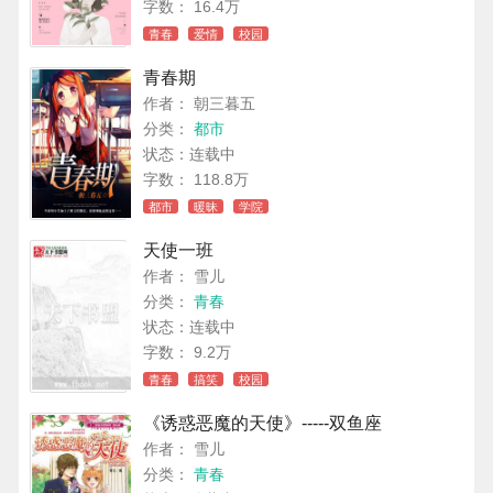
字数： 16.4万
青春
爱情
校园
青春期
作者： 朝三暮五
分类：
都市
状态：连载中
字数： 118.8万
都市
暖昧
学院
天使一班
作者： 雪儿
分类：
青春
状态：连载中
字数： 9.2万
青春
搞笑
校园
《诱惑恶魔的天使》-----双鱼座
作者： 雪儿
分类：
青春