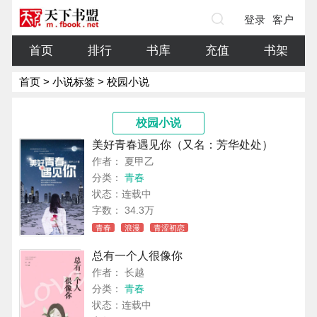
登录
客户
端
首页
排行
书库
充值
书架
首页
>
小说标签
> 校园小说
校园小说
美好青春遇见你（又名：芳华处处）
作者： 夏甲乙
分类：
青春
状态：连载中
字数： 34.3万
青春
浪漫
青涩初恋
总有一个人很像你
作者： 长越
分类：
青春
状态：连载中