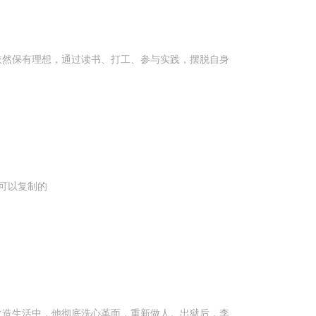
依然保有理想，通过读书、打工、参与实践，摆脱自身
可以复制的
改造生活中，他彻底洗心革面，重新做人。出狱后，李