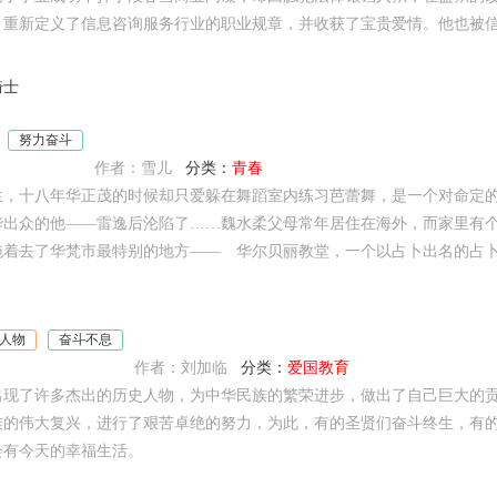
重新定义了信息咨询服务行业的职业规章，并收获了宝贵爱情。他也被信
骑士
努力奋斗
作者：雪儿
分类：
青春
生，十八年华正茂的时候却只爱躲在舞蹈室内练习芭蕾舞，是一个对命定
华出众的他——雷逸后沦陷了……魏水柔父母常年居住在海外，而家里有
着去了华梵市最特别的地方—— 华尔贝丽教堂，一个以占卜出名的占卜会
人物
奋斗不息
作者：刘加临
分类：
爱国教育
出现了许多杰出的历史人物，为中华民族的繁荣进步，做出了自己巨大的
族的伟大复兴，进行了艰苦卓绝的努力，为此，有的圣贤们奋斗终生，有
会有今天的幸福生活。