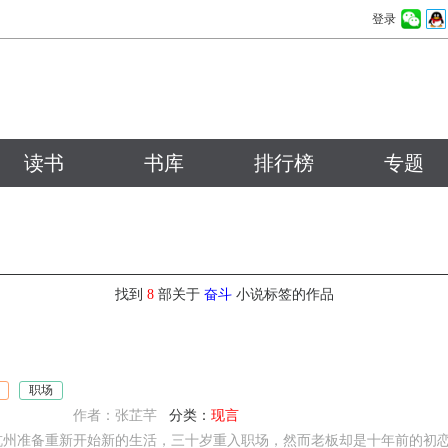
登录
读书
书库
排行榜
专题
找到
8
部关于
奋斗
小说标签的作品
职场
作者：张芷芊
分类：
现言
杭州准备重新开始新的生活，三十岁重入职场，然而老板却是十年前的初