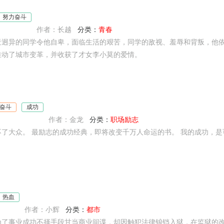
努力奋斗
作者：长越
分类：
青春
景迥异的同学令他自卑，面临生活的艰苦，同学的敌视、羞辱和背叛，他
推动了城市变革，并收获了才女李小莫的爱情。
奋斗
成功
作者：金龙
分类：
职场励志
了大众。 最励志的成功经典，即将改变千万人命运的书。 我的成功，是
热血
作者：小辉
分类：
都市
为了事业成功不择手段甘当商业间谍，却因触犯法律锒铛入狱，在监狱的