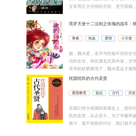
文军用正大光明的手段，坚守底线，
塔罗天使十二法则之玫瑰的战车：
青春
热血
爱情
小天使
她，魏水柔，名字与性格不符的女
功的女生。却在遇见完美外表，才
哥哥的软磨硬泡下，魏水柔这才被拖
忧国忧民的古代圣贤
爱国教育
励志
古代
历史
在我们伟大祖国的发展史上，曾经
民的圣贤，从古至今，为了华夏民
努力，毫不保留的付出，我们就不