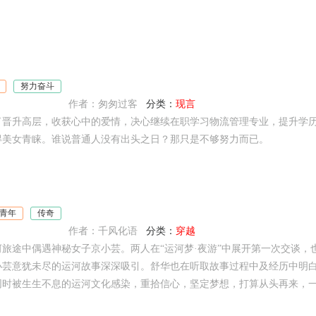
努力奋斗
作者：匆匆过客
分类：
现言
了晋升高层，收获心中的爱情，决心继续在职学习物流管理专业，提升学
得美女青睐。谁说普通人没有出头之日？那只是不够努力而已。
青年
传奇
作者：千风化语
分类：
穿越
旅途中偶遇神秘女子京小芸。两人在“运河梦·夜游”中展开第一次交谈
小芸意犹未尽的运河故事深深吸引。舒华也在听取故事过程中及经历中明
时被生生不息的运河文化感染，重拾信心，坚定梦想，打算从头再来，一段