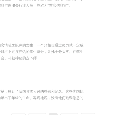
息咨询服务行业人员，尊称为“首席信息官”。
的恋情嗤之以鼻的女生，一个只相信通过努力就一定成
个对占卜过度狂热的孪生哥哥，让她十分头疼。在孪生
。却被神秘的占卜师...
贡献，得到了我国各族人民的尊敬和纪念。这些忧国忧
的献出了年轻的生命。客观地说，没有他们勤勤恳恳的