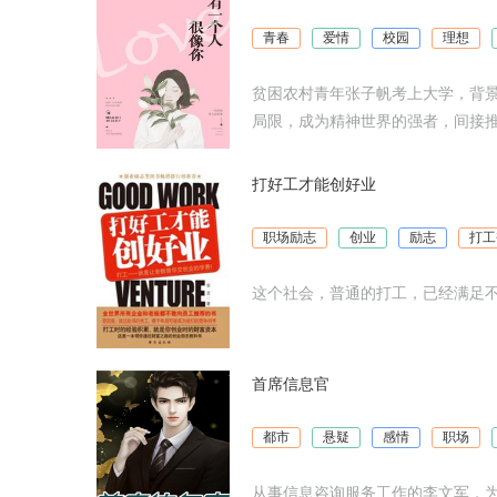
青春
爱情
校园
理想
贫困农村青年张子帆考上大学，背
局限，成为精神世界的强者，间接
打好工才能创好业
职场励志
创业
励志
打工
这个社会，普通的打工，已经满足不
首席信息官
都市
悬疑
感情
职场
从事信息咨询服务工作的李文军，