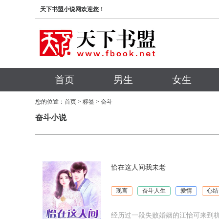
天下书盟小说网欢迎您！
首页
男生
女生
您的位置：
首页
>
标签
> 奋斗
奋斗小说
恰在这人间我未老
现言
奋斗人生
爱情
心结
经历过一段失败婚姻的江怡可来到