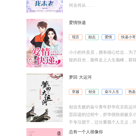
何去何从……
爱情快递
现言
励志
爱情
快递小哥
小小的外卖员，拥有雄心壮志，为
疑的目光，最终走上人生巅峰，获
梦回·大运河
穿越
创业
奋斗人生
热血
创业失败的奋斗青年舒华在京杭运河
芸踪迹的过程中，舒华很快就被京
不专注团干，过分重视个人主义，同
总有一个人很像你