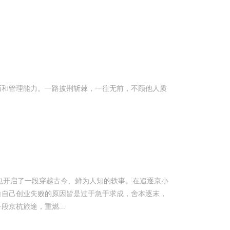
历和管理能力。一路披荆斩棘，一往无前，不顾他人质
，也开启了一段穿越古今、鲜为人知的轶事。在追逐京小
白自己创业失败的原因皆是过于急于求成，舍本逐末，
京杭旅途，重燃...