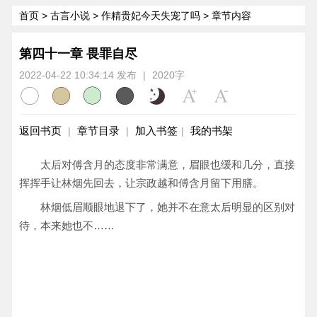
首页
>
古言小说
>
作精贵妃今天失宠了吗
> 章节内容
第四十一章 畏罪自尽
2022-04-22 10:34:14 发布
|
2020字
返回书页
章节目录
加入书签
我的书架
|
|
|
太后对傅含月的态度非常满意，眉眼也缓和几分，直接
挥挥手让林烟先回去，让宗政越和傅含月留下用膳。
林烟低眉顺眼地退下了，她并不在意太后明显的区别对
待，本来她也不……