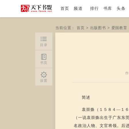
首页
频道
排行
书库
头条
当前位置：
首页
>
出版图书
>
爱国教育
目录
书页
作
设置
简述
袁崇焕（１５８４—１
（一说袁崇焕出生于广东东
名政治人物、文官将领。后进