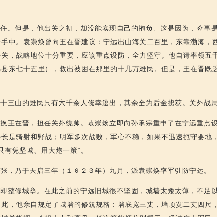
赴任。但是，他出关之初，却没能实现自己的抱负。这是因为，佥事
晋手中。袁崇焕曾向王在晋建议：宁远出山海关二百里，东靠渤海，
海关，战略地位十分重要，应该重点设防，全力坚守。他自请率领五
锦县东七十五里），救出被困在那里的十几万难民。但是，王在晋既
，十三山的难民只有六千余人侥幸逃出，其余全为后金掳获。关外战
替换王在晋，担任关外统帅。袁崇焕立即向孙承宗重申了在宁远重点
特长是骑射和野战；明军多次战败，军心不稳，如果不迅速扼守要地
只有凭坚城、用大炮一策”。
主张，乃于天启三年（１６２３年）九月，派袁崇焕率军驻防宁远。
立即整修城垒。在此之前的宁远旧城很不坚固，城墙太矮太薄，不足
因此，他亲自规定了城墙的修筑规格：墙底宽三丈，墙顶宽二丈四尺