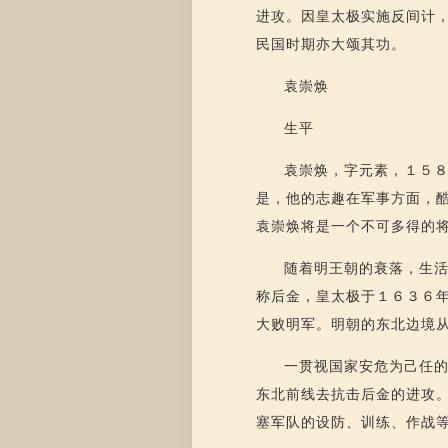
进攻。因皇太极实施反间计
民国时期亦大颂其功。
袁崇焕
生平
袁崇焕，字元素，１５
是，他的志趣在军事方面，
袁崇焕将是一个不可多得的
随着明王朝的衰落，生
称后金，皇太极于１６３６
大败明军。明朝的东北边境
一贯视国家安危为己任
东北前线去抗击后金的进攻
塞军队的设防、训练、作战