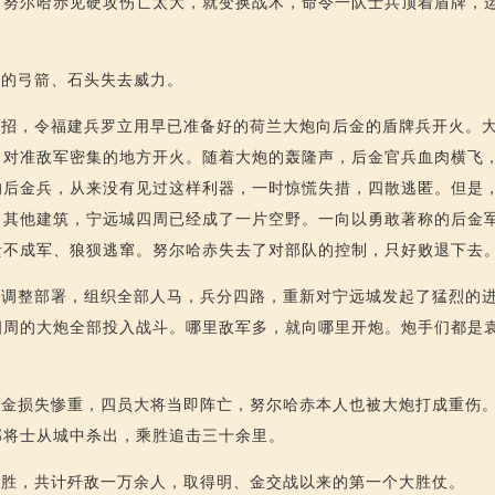
。努尔哈赤见硬攻伤亡太大，就变换战术，命令一队士兵顶着盾牌，
军的弓箭、石头失去威力。
绝招，令福建兵罗立用早已准备好的荷兰大炮向后金的盾牌兵开火。
口对准敌军密集的地方开火。随着大炮的轰隆声，后金官兵血肉横飞
的后金兵，从来没有见过这样利器，一时惊慌失措，四散逃匿。但是
了其他建筑，宁远城四周已经成了一片空野。一向以勇敢著称的后金
溃不成军、狼狈逃窜。努尔哈赤失去了对部队的控制，只好败退下去
赤调整部署，组织全部人马，兵分四路，重新对宁远城发起了猛烈的
四周的大炮全部投入战斗。哪里敌军多，就向哪里开炮。炮手们都是
后金损失惨重，四员大将当即阵亡，努尔哈赤本人也被大炮打成重伤
部将士从城中杀出，乘胜追击三十余里。
全胜，共计歼敌一万余人，取得明、金交战以来的第一个大胜仗。