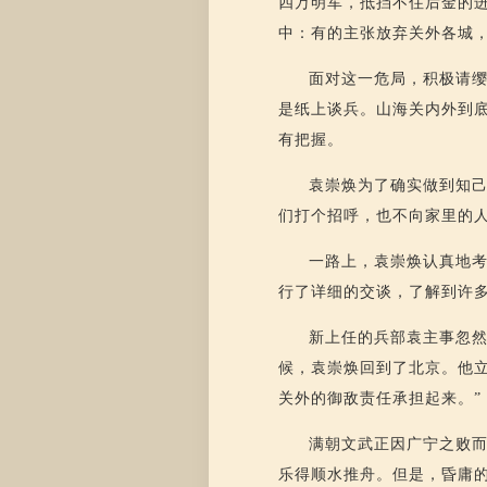
四万明军，抵挡不住后金的
中：有的主张放弃关外各城
面对这一危局，积极请
是纸上谈兵。山海关内外到
有把握。
袁崇焕为了确实做到知
们打个招呼，也不向家里的
一路上，袁崇焕认真地
行了详细的交谈，了解到许
新上任的兵部袁主事忽
候，袁崇焕回到了北京。他
关外的御敌责任承担起来。”
满朝文武正因广宁之败
乐得顺水推舟。但是，昏庸