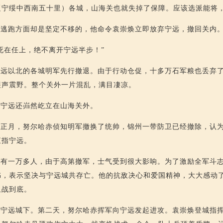
辽宁绥中西南五十里）各城，山海关也就失掉了保障。应该选派能将，
在逃跑方面却是坚定不移的，他命令袁崇焕立即放弃宁远，撤回关内
死在任上，绝不离开宁远半步！”
宁远以北的各城明军先行撤退。由于行动仓促，十多万石军粮也丢弃
哭声震野。整个关外一片混乱，满目凄凉。
的宁远还岿然屹立在山海关外。
）正月，努尔哈赤侦知明军撤换了统帅，锦州一带防卫已经撤除，认
直指宁远。
只有一万多人，由于高第撤军，士气受到很大影响。为了激励全军斗
书，表示坚决与宁远城共存亡。他的抗敌决心和爱国精神，大大感动
血战到底。
临宁远城下。第二天，努尔哈赤挥军向宁远发起进攻。袁崇焕登城指