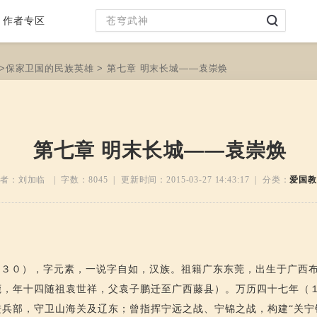
作者专区
>
保家卫国的民族英雄
> 第七章 明末长城——袁崇焕
第七章 明末长城——袁崇焕
者：刘加临 | 字数：
8045
| 更新时间：
2015-03-27 14:43:17
| 分类：
爱国教
６３０），字元素，一说字自如，汉族。祖籍广东东莞，出生于广西
莞，年十四随祖袁世祥，父袁子鹏迁至广西藤县）。万历四十七年（
兵部，守卫山海关及辽东；曾指挥宁远之战、宁锦之战，构建“关宁