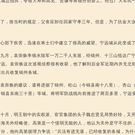
筑城总指挥，令祖大寿和高见、贺谦等将领分别督工。经过广大军民
世了，按当时的规定，父丧应卸任回家守孝三年。但是，为了抗金大
关心部下疾苦，迅速在将士们中建立了很高的威望。宁远城从此变成
）九月，袁崇焕率领水陆军一万二千人东巡，经锦州、十三山抵达广
宁远。袁崇焕这次巡视侦察很有收获，他了解到后金军近期内并无北
宗出兵收复锦州各城。
纳袁崇焕的建议，遣将进据了锦州、松山（今锦县南十八里）、杏山
今锦县东南三十里）等城。将明军防战线向前推进了两百多里，宁远
）十月，明王朝中的实权派、宦官集团的头子魏忠贤见局势好转，又
山海关外经略使。高第是一个懦弱无能的人，他认为关外是守不住的
万分，他向高第据理力争说：“兵法有进无退，已经收复的各城，为什