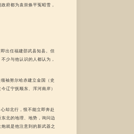
朝政府都为袁崇焕平冤昭雪，
随即出任福建邵武县知县。但
，不少与他认识的人都认为，
族领袖努尔哈赤建立金国（史
（今辽宁抚顺东、浑河南岸）
，心却北行，恨不能立即奔赴
听东北的地理、地势，询问边
兰炮就是他注意到的新武器之