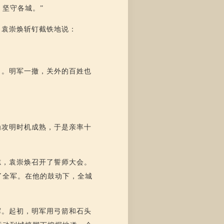
坚守各城。”
。袁崇焕斩钉截铁地说：
了。明军一撤，关外的百姓也
为攻明时机成熟，于是亲率十
志，袁崇焕召开了誓师大会。
了全军。在他的鼓动下，全城
挥。起初，明军用弓箭和石头