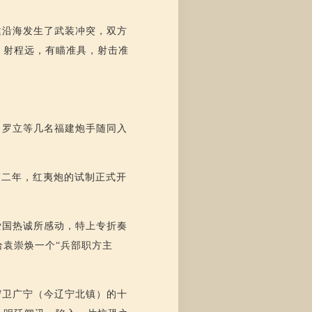
建沿海发生了武装冲突，双方
、射程远，有瞄准具，射击准
了罗立等几名福建炮手随同入
第二年，红夷炮的试制正式开
爱国热诚所感动，特上专折奏
袁崇焕一个“兵部职方主
守卫广宁（今辽宁北镇）的十