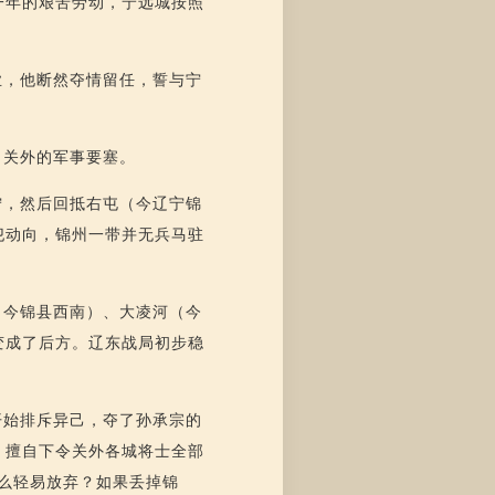
一年的艰苦劳动，宁远城按照
业，他断然夺情留任，誓与宁
了关外的军事要塞。
宁，然后回抵右屯（今辽宁锦
犯动向，锦州一带并无兵马驻
（今锦县西南）、大凌河（今
变成了后方。辽东战局初步稳
开始排斥异己，夺了孙承宗的
，擅自下令关外各城将士全部
么轻易放弃？如果丢掉锦