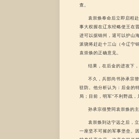
查。
袁崇焕奉命后立即启程
事大权握在辽东经略使王在
进可以据锦州，退可以护山
派骁将赶赴十三山（今辽宁
袁崇焕的正确意见。
结果，在后金的进攻下
不久，兵部尚书孙承宗
驻防。他分析认为：后金的
局；目前，明军“不利野战，
孙承宗很赞同袁崇焕的
袁崇焕到达宁远之后，
一座坚不可摧的军事堡垒。