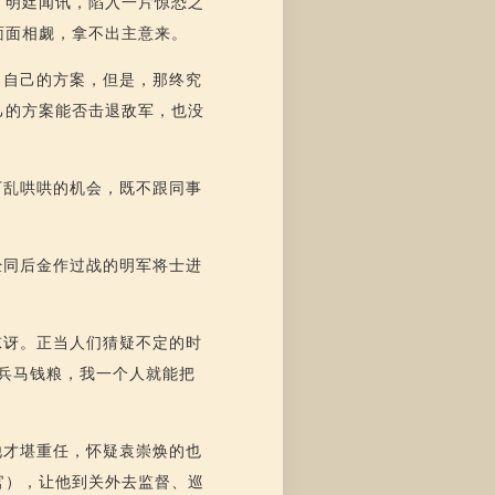
。明廷闻讯，陷入一片惊恐之
面面相觑，拿不出主意来。
了自己的方案，但是，那终究
己的方案能否击退敌军，也没
下乱哄哄的机会，既不跟同事
。
经同后金作过战的明军将士进
惊讶。正当人们猜疑不定的时
兵马钱粮，我一个人就能把
他才堪重任，怀疑袁崇焕的也
官），让他到关外去监督、巡