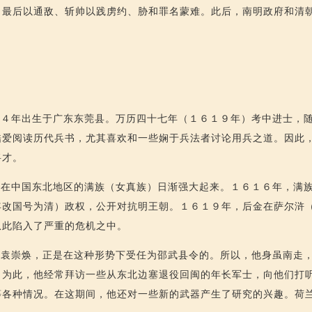
，最后以通敌、斩帅以践虏约、胁和罪名蒙难。此后，南明政府和清
８４年出生于广东东莞县。万历四十七年（１６１９年）考中进士，
酷爱阅读历代兵书，尤其喜欢和一些娴于兵法者讨论用兵之道。因此
将才。
活在中国东北地区的满族（女真族）日渐强大起来。１６１６年，满
年改国号为清）政权，公开对抗明王朝。１６１９年，后金在萨尔浒
从此陷入了严重的危机之中。
的袁崇焕，正是在这种形势下受任为邵武县令的。所以，他身虽南走
。为此，他经常拜访一些从东北边塞退役回闽的年长军士，向他们打
等各种情况。在这期间，他还对一些新的武器产生了研究的兴趣。荷