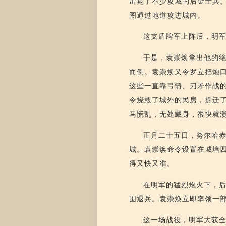
击毙了不少攻城的后金士兵
图通过地道攻进城内。
这支盾牌军上阵后，明
于是，袁崇焕拿出他的
而倒。袁崇焕又令罗立把炮
这些一直靠弓箭、刀矛作战
令烧毁了城外的民房，拆迁
马慌乱，无处藏身，很快就
正月二十五日，努尔哈
城。袁崇焕命令设置在城墙
得又快又准。
在明军的猛烈炮火下，
围退兵。袁崇焕立即率领一
这一场战役，明军大获