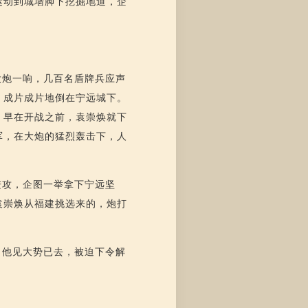
运动到城墙脚下挖掘地道，企
大炮一响，几百名盾牌兵应声
，成片成片地倒在宁远城下。
，早在开战之前，袁崇焕就下
军，在大炮的猛烈轰击下，人
。
进攻，企图一举拿下宁远坚
袁崇焕从福建挑选来的，炮打
。他见大势已去，被迫下令解