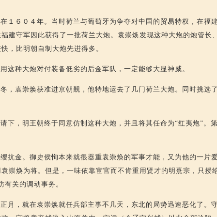
是在１６０４年。当时荷兰与葡萄牙为争夺对中国的贸易特权，在福
驻福建守军因此获得了一批荷兰大炮。袁崇焕发现这种大炮的炮管长
较快，比明朝自制大炮先进得多。
使用这种大炮对付装备低劣的后金军队，一定能够大显神威。
）冬，袁崇焕获准进京朝觐，他特地运去了几门荷兰大炮。同时挑选
请下，明王朝终于同意仿制这种大炮，并且将其任命为“红夷炮”。
请缨抗金。御史侯恂本来就很器重袁崇焕的军事才能，又为他的一片
用袁崇焕为将。但是，一味依靠宦官而不肯重用贤才的明熹宗，只授给
防有关的调动事务。
）正月，就在袁崇焕就任兵部主事不几天，东北的局势迅速恶化了。