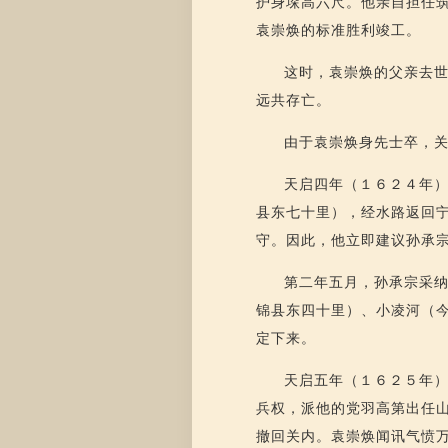
护身垛高六尺。他亲自担任
袁崇焕的标准胜利竣工。
这时，袁崇焕的父亲去
远共存亡。
由于袁崇焕身先士卒，
天启四年（１６２４年
县东七十里），经水路返回
守。因此，他立即建议孙承
第二年五月，孙承宗采
锦县东四十里）、小凌河（
定下来。
天启五年（１６２５年
兵权，派他的党羽高第出任
撤回关内。袁崇焕闻讯气愤