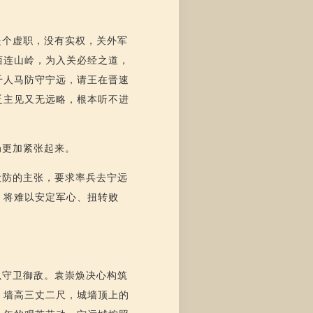
是个虚职，没有实权，关外军
西连山岭，为入关必经之道，
千人马防守宁远，请王在晋速
乏主见又无远略，根本听不进
局更加紧张起来。
设防的主张，要求率兵去宁远
，将难以安定军心、扭转败
以守卫御敌。袁崇焕决心构筑
，墙高三丈二尺，城墙顶上的