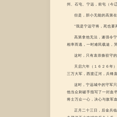
州、石屯、宁远，前屯（今
但是，胆小无能的高第
“我是宁远守将，死也要
高第拿他无法，遂强令
相率而逃，一时难民载途，
这时，只有袁崇焕驻守
天启六年（１６２６年
三万大军，西渡辽河，兵锋
这时，宁远城中的守军
他当众刺破手指写了一封血
将士万众一心，决心与敌军
正月二十三日，后金兵