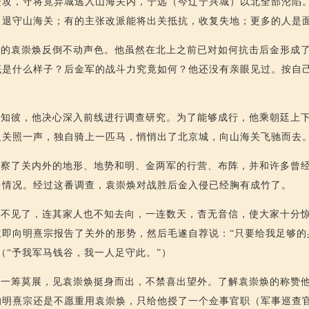
进攻，守将竟弃城逃入山海关内，宁远（今辽宁兴城）以北全部沦陷
，退守山海关；有的主张改派能将出关抵抗，收复失地；更多的人是
缨的袁崇焕反倒不动声色。他虽然在北上之前已对如何抗击后金形成
底是什么样子？后金军的战斗力究竟如何？他还没有亲眼见过。按自
己知彼，他决心深入前线进行调查研究。为了能够成行，他乘朝廷上
人关照一声，独自骑上一匹马，悄悄出了北京城，向山海关飞驰而去
考察了关内外的地形、地势和明、金两军的行营、布阵，并和许多曾
多情况。经过这番调查，袁崇焕对战胜后金入侵已经胸有成竹了。
然不见了，连其家人也不知去向，一连数天，杳无音信，使大家十分
立即向明熹宗报告了关外的形势，然后毛遂自荐说：“只要给我足够的
（“予我军马钱谷，我一人足守此。”）
而一筹莫展，见袁崇焕挺身而出，不禁喜出望外。了解袁崇焕的称赞
的明熹宗还是不愿重用袁崇焕，只给他授了一个佥事官职（军事巡查