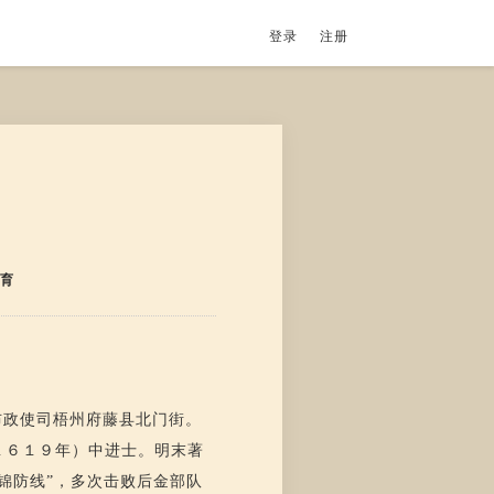
登录
注册
育
布政使司梧州府藤县北门街。
１６１９年）中进士。明末著
锦防线”，多次击败后金部队