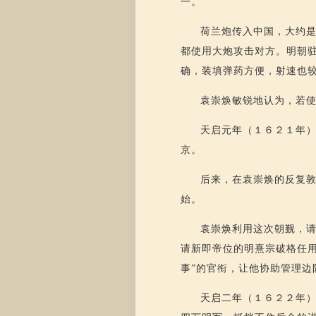
一。
荷兰炮传入中国，大约
都使用大炮攻击对方。明朝
确，装填弹药方便，射速也
袁崇焕敏锐地认为，若
天启元年（１６２１年
京。
后来，在袁崇焕的反复敦
始。
袁崇焕利用这次朝觐，
请新即帝位的明熹宗破格任
事”的官衔，让他协助管理边
天启二年（１６２２年