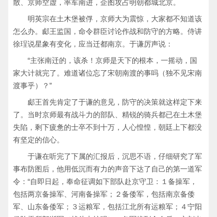
散、京师空虚，率军南进，企图攻占明朝都城北京。
明英宗在土木堡被俘，京师大为震惊，大家都不知道该
怎么办。郕王监国，命令群臣讨论作战和防守的方略。侍讲
徐珵说星象有变化，应当迁都南京。于谦厉声说：
“主张南迁的，该杀！京师是天下的根本，一摇动，国
家大计就完了。难道诸位忘了宋朝南渡的事吗（独不见宋南
渡事乎）？”
郕王首先肯定了于谦的意见，防守的决策就这样定下来
了。当时京师最有战斗力的部队、精锐的骑兵都已在土木堡
失陷，剩下疲惫的士卒不到十万，人心惶惶，朝廷上下都没
有坚定的信心。
于谦在听完了下属的汇报后，沉思不语，仔细研究了军
事布防图后，他用低沉而有力的声音下达了自己的第一道军
令：“自即日起，奉命征调如下部队赴京守卫：１备操军，
包括两京备操军、河南备操军；２备倭军，包括南京备倭
军、山东备倭军；３运粮军，包括江北所有运粮军；４宁阳