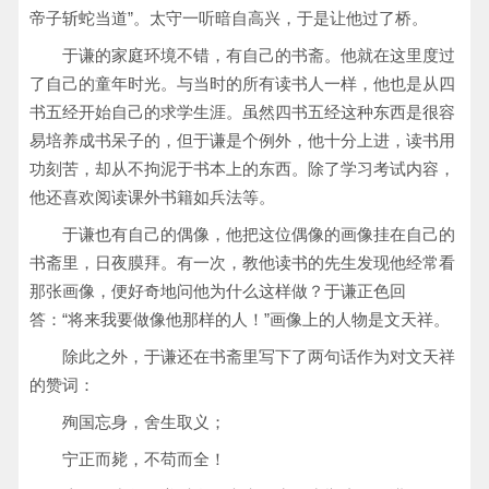
帝子斩蛇当道”。太守一听暗自高兴，于是让他过了桥。
于谦的家庭环境不错，有自己的书斋。他就在这里度过
了自己的童年时光。与当时的所有读书人一样，他也是从四
书五经开始自己的求学生涯。虽然四书五经这种东西是很容
易培养成书呆子的，但于谦是个例外，他十分上进，读书用
功刻苦，却从不拘泥于书本上的东西。除了学习考试内容，
他还喜欢阅读课外书籍如兵法等。
于谦也有自己的偶像，他把这位偶像的画像挂在自己的
书斋里，日夜膜拜。有一次，教他读书的先生发现他经常看
那张画像，便好奇地问他为什么这样做？于谦正色回
答：“将来我要做像他那样的人！”画像上的人物是文天祥。
除此之外，于谦还在书斋里写下了两句话作为对文天祥
的赞词：
殉国忘身，舍生取义；
宁正而毙，不苟而全！