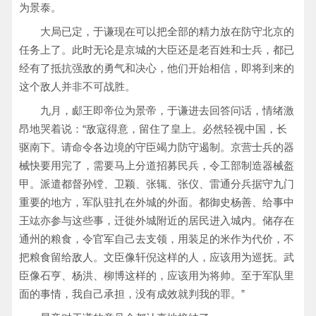
为景泰。
大局已定，于谦现在可以把全部的精力放在防守北京的
任务上了。此时无论是京城的大臣还是老百姓和士兵，都已
经有了抵抗强敌的勇气和决心，他们开始相信，即将到来的
这个敌人并非不可战胜。
九月，郕王即帝位为景帝，于谦进去回答问话，情绪激
昂地哭着说：“敌寇得意，留住了皇上。必然轻视中国，长
驱南下。请命令各边境的守臣竭力防守遏制。京营士兵的器
械快要用完了，需要马上分道招募民兵，令工部制造器械盔
甲。派遣都督孙镗、卫颖、张辄、张仪、雷通分兵据守九门
重要的地方，军队驻扎在外城的外面。都御史杨善、给事中
王竑亦参与这些事，迁徙外城附近的居民进入城内。储存在
通州的粮食，令官军自己去支领，用装足的米作为代价，不
把粮食留给敌人。文臣像轩倪这样的人，应该用为巡抚。武
臣像石亨、杨洪、柳博这样的，应该用为将帅。至于军队里
面的事情，我自己承担，没有成效就判我的罪。”