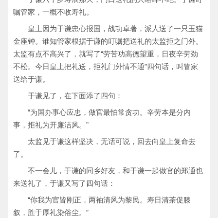
嘱管家，一概不收寿礼。
皇上因为于谦忠心报国，战功卓著，派人送了一只玉猫
金座钟。谁知管家根据于谦的叮嘱把送礼的太监拒之门外。
太监有点不高兴了，就写了“劳苦功高德望重，日夜辛劳劲
不松。今日皇上把礼送，拒礼门外情不通”四句话，叫管家
送给于谦。
于谦见了，在下面添了四句：
“为国办事心应忠，做官最怕常贪功。辛劳本是分内
事，拒礼为开廉洁风。”
太监见于谦这样坚决，无话可说，回去向皇上复命去
了。
不一会儿，于谦的同乡好友，和于谦一起做官的郑通也
来送礼了，于谦又写了四句话：
“你我为官皆刚正，两袖清风为黎民。寿日清茶促膝
叙，胜于厚礼染俗尘。”