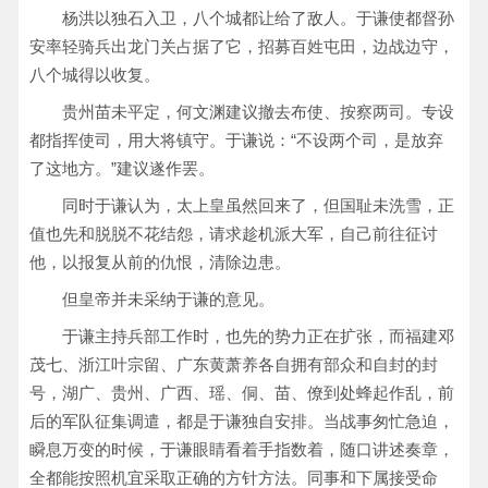
杨洪以独石入卫，八个城都让给了敌人。于谦使都督孙
安率轻骑兵出龙门关占据了它，招募百姓屯田，边战边守，
八个城得以收复。
贵州苗未平定，何文渊建议撤去布使、按察两司。专设
都指挥使司，用大将镇守。于谦说：“不设两个司，是放弃
了这地方。”建议遂作罢。
同时于谦认为，太上皇虽然回来了，但国耻未洗雪，正
值也先和脱脱不花结怨，请求趁机派大军，自己前往征讨
他，以报复从前的仇恨，清除边患。
但皇帝并未采纳于谦的意见。
于谦主持兵部工作时，也先的势力正在扩张，而福建邓
茂七、浙江叶宗留、广东黄萧养各自拥有部众和自封的封
号，湖广、贵州、广西、瑶、侗、苗、僚到处蜂起作乱，前
后的军队征集调遣，都是于谦独自安排。当战事匆忙急迫，
瞬息万变的时候，于谦眼睛看着手指数着，随口讲述奏章，
全都能按照机宜采取正确的方针方法。同事和下属接受命