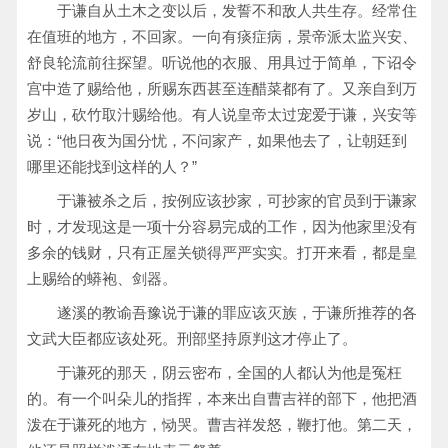
于谦自从土木之变以后，发誓不和敌人共生存。经常住
在值班的地方，不回家。一向有痰症病，景帝派太监兴安、
舒良轮流前往探望。听说他的衣服、用具过于简单，下诏令
宫中造了赐给他，所赐东西甚至连醋菜都有了。又亲自到万
岁山，砍竹取汁赐给他。有人说皇帝太过宠爱于谦，兴安等
说：“他日夜为国分忧，不问家产，如果他去了，让朝廷到
哪里还能找到这样的人？”
于谦被杀之后，按例应该抄家，可抄家的官员到于谦家
时，才发现这是一项十分容易完成的工作，因为他家里没有
多余的钱财，只有正屋关锁得严严实实。打开来看，都是皇
上赐给的蟒袍、剑器。
遂溪的教谕吾豫说于谦的罪应该灭族，于谦所推荐的各
文武大臣都应该处死。刑部坚持原判这才停止了。
于谦死的那天，阴云密布，全国的人都认为他是冤枉
的。有一个叫朵儿的指挥，本来出自曹吉祥的部下，他把酒
泼在于谦死的地方，恸哭。曹吉祥发怒，鞭打他。第二天，