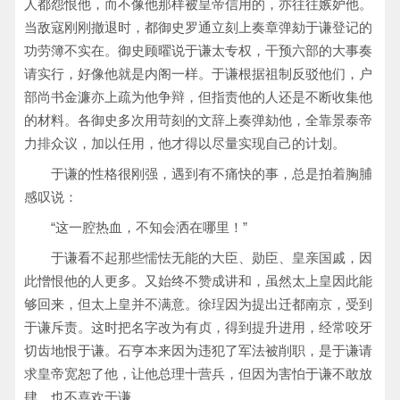
人都怨恨他，而不像他那样被皇帝信用的，亦往往嫉妒他。
当敌寇刚刚撤退时，都御史罗通立刻上奏章弹劾于谦登记的
功劳簿不实在。御史顾曜说于谦太专权，干预六部的大事奏
请实行，好像他就是内阁一样。于谦根据祖制反驳他们，户
部尚书金濂亦上疏为他争辩，但指责他的人还是不断收集他
的材料。各御史多次用苛刻的文辞上奏弹劾他，全靠景泰帝
力排众议，加以任用，他才得以尽量实现自己的计划。
于谦的性格很刚强，遇到有不痛快的事，总是拍着胸脯
感叹说：
“这一腔热血，不知会洒在哪里！”
于谦看不起那些懦怯无能的大臣、勋臣、皇亲国戚，因
此憎恨他的人更多。又始终不赞成讲和，虽然太上皇因此能
够回来，但太上皇并不满意。徐珵因为提出迁都南京，受到
于谦斥责。这时把名字改为有贞，得到提升进用，经常咬牙
切齿地恨于谦。石亨本来因为违犯了军法被削职，是于谦请
求皇帝宽恕了他，让他总理十营兵，但因为害怕于谦不敢放
肆，也不喜欢于谦。