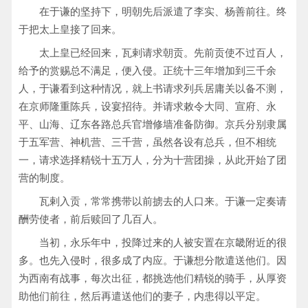
在于谦的坚持下，明朝先后派遣了李实、杨善前往。终
于把太上皇接了回来。
太上皇已经回来，瓦剌请求朝贡。先前贡使不过百人，
给予的赏赐总不满足，便入侵。正统十三年增加到三千余
人，于谦看到这种情况，就上书请求列兵居庸关以备不测，
在京师隆重陈兵，设宴招待。并请求敕令大同、宣府、永
平、山海、辽东各路总兵官增修墙准备防御。京兵分别隶属
于五军营、神机营、三千营，虽然各设有总兵，但不相统
一，请求选择精锐十五万人，分为十营团操，从此开始了团
营的制度。
瓦剌入贡，常常携带以前掳去的人口来。于谦一定奏请
酬劳使者，前后赎回了几百人。
当初，永乐年中，投降过来的人被安置在京畿附近的很
多。也先入侵时，很多成了内应。于谦想分散遣送他们。因
为西南有战事，每次出征，都挑选他们精锐的骑手，从厚资
助他们前往，然后再遣送他们的妻子，内患得以平定。