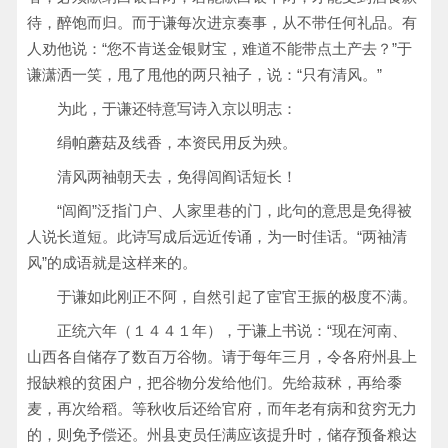
待，醉饱而归。而于谦每次进京奏事，从不带任何礼品。有
人劝他说：“您不肯送金银财宝，难道不能带点土产去？”于
谦潇洒一笑，甩了甩他的两只袖子，说：“只有清风。”
为此，于谦还特意写诗入京以明志：
绢帕蘑菇及线香，本资民用反为殃。
清风两袖朝天去，免得闾阎话短长！
“闾阎”泛指门户、人家里巷的门，此句的意思是免得被
人说长道短。此诗写成后远近传诵，为一时佳话。“两袖清
风”的成语就是这样来的。
于谦如此刚正不阿，自然引起了宦官王振的极度不满。
正统六年（１４４１年），于谦上书说：“现在河南、
山西各自储存了数百万谷物。请于每年三月，令各府州县上
报缺粮的贫困户，把谷物分发给他们。先给菽秫，再给黍
麦，再次给稻。等秋收后还给官府，而年老有病和贫穷无力
的，则免予偿还。州县吏员任满应该提升时，储存预备粮达