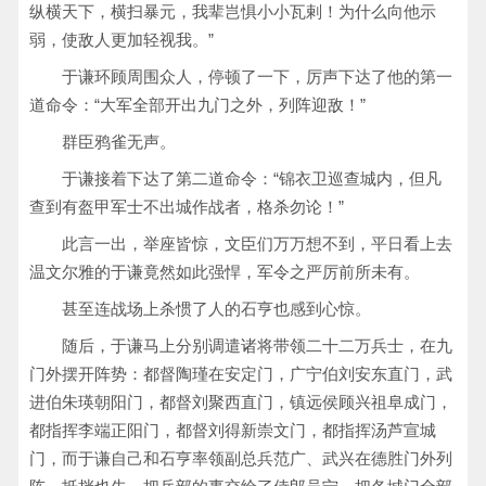
纵横天下，横扫暴元，我辈岂惧小小瓦剌！为什么向他示
弱，使敌人更加轻视我。”
于谦环顾周围众人，停顿了一下，厉声下达了他的第一
道命令：“大军全部开出九门之外，列阵迎敌！”
群臣鸦雀无声。
于谦接着下达了第二道命令：“锦衣卫巡查城内，但凡
查到有盔甲军士不出城作战者，格杀勿论！”
此言一出，举座皆惊，文臣们万万想不到，平日看上去
温文尔雅的于谦竟然如此强悍，军令之严厉前所未有。
甚至连战场上杀惯了人的石亨也感到心惊。
随后，于谦马上分别调遣诸将带领二十二万兵士，在九
门外摆开阵势：都督陶瑾在安定门，广宁伯刘安东直门，武
进伯朱瑛朝阳门，都督刘聚西直门，镇远侯顾兴祖阜成门，
都指挥李端正阳门，都督刘得新崇文门，都指挥汤芦宣城
门，而于谦自己和石亨率领副总兵范广、武兴在德胜门外列