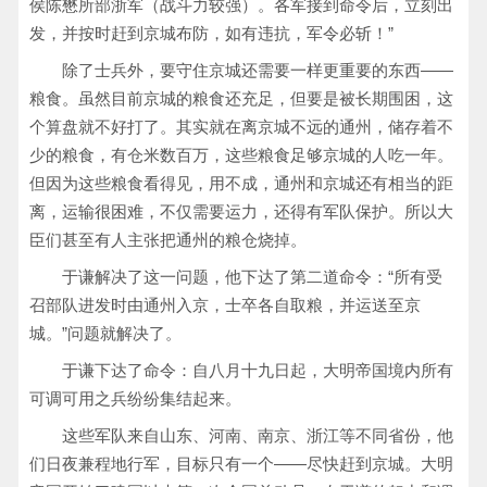
侯陈懋所部浙军（战斗力较强）。各军接到命令后，立刻出
发，并按时赶到京城布防，如有违抗，军令必斩！”
除了士兵外，要守住京城还需要一样更重要的东西——
粮食。虽然目前京城的粮食还充足，但要是被长期围困，这
个算盘就不好打了。其实就在离京城不远的通州，储存着不
少的粮食，有仓米数百万，这些粮食足够京城的人吃一年。
但因为这些粮食看得见，用不成，通州和京城还有相当的距
离，运输很困难，不仅需要运力，还得有军队保护。所以大
臣们甚至有人主张把通州的粮仓烧掉。
于谦解决了这一问题，他下达了第二道命令：“所有受
召部队进发时由通州入京，士卒各自取粮，并运送至京
城。”问题就解决了。
于谦下达了命令：自八月十九日起，大明帝国境内所有
可调可用之兵纷纷集结起来。
这些军队来自山东、河南、南京、浙江等不同省份，他
们日夜兼程地行军，目标只有一个——尽快赶到京城。大明