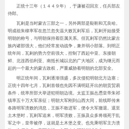
正统十三年（１４４９年），于谦被召回京，任兵部左
侍郎。
瓦剌是当时蒙古三部之一，另外两部是鞑靼和兀良哈。
明成祖朱棣率军在忽兰忽失温大败瓦剌军后，瓦剌开始接受
明朝的称号，与明朝保持着臣属关系。但瓦剌军仍然比蒙古
族内诸部强大，他们经常发动战争，兼并弱小部落。到明正
统年间，瓦剌的势力空前强大，控制了西起中亚、东接朝
鲜、北连西伯利亚、南抵长城以北的广大地区，成为继元而
起的一个最大的蒙古政权，严重威胁着明朝的北部安全。
明正统年间，瓦剌逐渐强盛，多次侵犯明朝北方边塞；
正统十四年七月，瓦剌首领也先因不满明廷开出的朝贡贸易
条件，统率所部大举进犯明朝边境。太监王振怂恿皇帝朱祁
镇率五十万大军亲征；明朝大军刚到山西大同，前线即传来
各路明军溃败的消息，王振不敢进军，便令大军撤退。退至
土木堡时，瓦剌军追来，明军溃败，王振及众多将领死于乱
军之中，皇帝被俘，这就是土木堡之变。也先乘明军主力溃