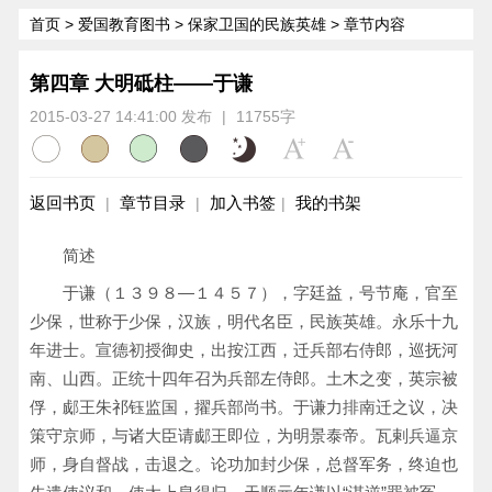
首页
>
爱国教育图书
>
保家卫国的民族英雄
> 章节内容
第四章 大明砥柱——于谦
2015-03-27 14:41:00 发布
|
11755字
返回书页
章节目录
加入书签
我的书架
|
|
|
简述
于谦（１３９８—１４５７），字廷益，号节庵，官至
少保，世称于少保，汉族，明代名臣，民族英雄。永乐十九
年进士。宣德初授御史，出按江西，迁兵部右侍郎，巡抚河
南、山西。正统十四年召为兵部左侍郎。土木之变，英宗被
俘，郕王朱祁钰监国，擢兵部尚书。于谦力排南迁之议，决
策守京师，与诸大臣请郕王即位，为明景泰帝。瓦剌兵逼京
师，身自督战，击退之。论功加封少保，总督军务，终迫也