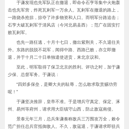
于谦发现也先军队正在撤退，即命令石亨等集中火炮轰
击也先军营，炸死瓦剌军一万余人。瓦剌军在撤退的路上，
一路烧杀抢掠，掠夺了许多物资和人口。而明军分路追击；
石亨大破瓦剌军于清风店（今河北易县西）；范广在固安打
败瓦剌军。
也先一路狂逃，十月十七日，撤出紫荆关，不久退往关
外。东路的脱脱不花军，闻得中路、西路已败，亦立即撤
退，并于十月二十日单独遣使进贡，来北京议和。
至此，明军取得了保卫北京的胜利。评功之时，加于谦
少保、总督军务。于谦说：
“四郊多保垒，是卿大夫的耻辱，怎么敢求取赏赐功劳
呢！”
于谦坚决推辞，皇帝不准。于是增兵守真定、保定、涿
州、易州等府州，请求用大臣镇守山西，防止敌寇南侵。
景泰元年三月，总兵朱谦奏称敌兵三万围攻万全，敕令
范广担任总兵官抵御敌人。不久，敌寇退，于谦请求即驻兵