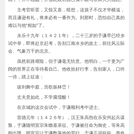
主考官听罢，又惊又喜，暗想，这孩子不仅才华横溢，
而且谦逊有礼，将来必有一番作为。到那时，恐怕自己真的
难以与他“相如”了。
永乐十九年（１４２１年），二十三岁的于谦早已经乡
试中举，即将赴京赶考，告别江南水乡的故土，前往风云际
会、气象万千的北京。
虽然前路艰险，但于谦毫无怯意。他明白，一个更为广
阔的世界正在等待着自己。他收拾好行李，告别家人，口吟
一诗，踏上征途：
拔剑舞中庭，浩歌振林峦！
丈夫意如此，不学腐儒酸！
在京城的这次会试中，于谦顺利考中进士。
宣德元年（１４２６年），汉王朱高煦在乐安州起兵谋
叛，于谦随明宣宗朱瞻基亲征。于谦被任命为御史，等朱高
煦出降，明宣宗让于谦数落他的罪行。于谦正词崭崭，声色