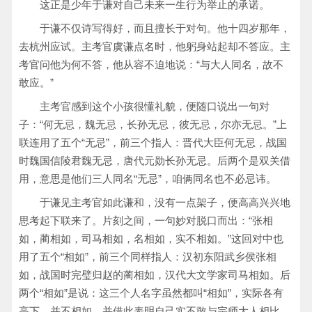
这正是少年于谦对自己未来一生行为举止的承诺。
于谦不仅诗写得好，而且擅长于对句。他十四岁那年，
去杭州应试。主考官虞谦点名时，他躬身站起却不答应。主
考官问他为何不答，他从容不迫地说：“与大人同名，故不
敢应。”
主考官感到这个小孩很懂礼貌，便随口说出一句对
子：“何无忌，魏无忌，长孙无忌，彼无忌，尔亦无忌。”上
联连用了五个“无忌”，前三个指人：晋代大臣何无忌，战国
时魏国信陵君魏无忌，唐代元勋长孙无忌。后两个是双关借
用，意思是他们三人同名“无忌”，咱俩同名也不必忌讳。
于谦见主考官如此谦和，没有一点架子，便高高兴兴地
思考起下联来了。片刻之间，一句妙对脱口而出：“张相
如，蔺相如，司马相如，名相如，实不相如。”这回对中也
用了五个“相如”，前三个同样指人：汉初东阳武乡侯张相
如，战国时完璧归赵的蔺相如，汉代大文学家司马相如。后
两个“相如”是说：这三个人名字虽然都叫“相如”，实际各有
高下，并不相如，并借此表明自己实不敢与宗师大人相比。