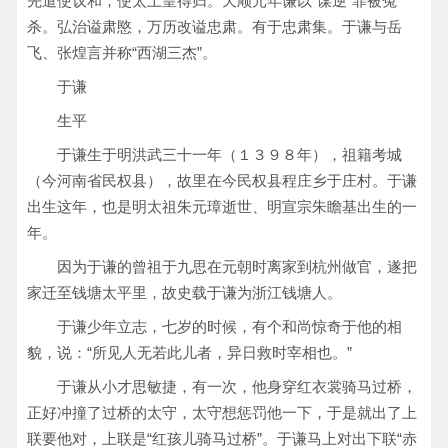
先遣使议和，使太上皇得归。天顺元年谦以“谋逆”罪被冤
杀。弘治谥肃愍，万历改谥忠肃。有于忠肃集。于谦与岳
飞、张煌言并称“西湖三杰”。
于谦
生平
于谦生于明洪武三十一年（１３９８年），祖籍考城
（今河南省民权县），故里在今民权县程庄乡于庄村。于谦
出生这年，也是明太祖朱元璋逝世、明宣宗朱瞻基出生的一
年。
因为于谦的曾祖于九思在元朝时离家到杭州做官，遂把
家迁至钱塘太平里，故史载于谦为浙江钱塘人。
于谦少年立志，七岁的时候，有个和尚惊奇于他的相
貌，说：“所见人无若此儿者，异日救时宰相也。”
于谦从小才思敏捷，有一次，他身穿红衣裳骑马过桥，
正好冲撞了过桥的太守，太守想惩罚他一下，于是就出了上
联要他对，上联是“红孩儿骑马过桥”。于谦马上对出下联“赤