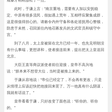
戒备才稍稍放松了一点。
此时，于谦上言：“南京重地，需要有人加以安抚稳
定。中原有很多流民，假如遇上荒年，互相呼应聚集成群，
这是很值得担心的。请敕令内外守备和各处巡抚用心整顿，
防患于未然，召回派往内地召募发兵的文武官员和镇守中
宫。”
到了八月，太上皇被留在北方已经一年。也先见明朝没
有什么事端，更想讲和，使者接连前来，提出把太上皇送回
北京。
大臣王直等商议派使者前往迎接，皇帝不高兴地
说：“朕本来不想登大位，当时是被推上来的。”
于谦从容地说：“帝位已经定了，不会再有更改，只是
从情理上应该赶快把他接回来罢了。万一他真有什么阴谋，
我就有话说了。”
皇帝看看于谦，只好改变了面色说：“听你的、听你
的。”