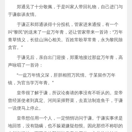
郑通见了十分敬佩，于是叫家人带回礼物，自己进门与
于谦叙谈友情。
于谦正和郑通谈得十分投机，管家进来通报，有一个
叫“黎民”的送来了一盆万年青，还让管家带来一首诗：“万年
青草情义，长驻山涧心相关。百姓常盼草常青，永为黎民除
贪官。”
于谦见后，亲自出门迎接，郑重地接过那盆万年青，高
声咏唱了一首诗：
“一盆万年情义深，肝胆相照万民情。于某留作万年
镜，为官当学万年青。”
皇帝很了解于谦，所议论奏请的事没有不听从的。皇帝
曾经派使者到真定、河间采择野菜，去直沽制造鱼干，于谦
一说便马上停止。
皇帝想任用一个人，一定悄悄访问于谦。于谦实事求是
地回答，没有隐瞒，也不躲避嫌疑怨恨。因此那些不称职的