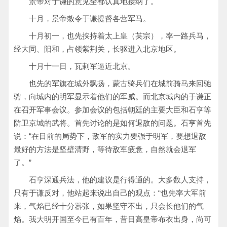
景帝对于谦的意见全都认真地接纳了。
十月，景帝敕令于谦提督各营军马。
十月初一，也先挟持着太上皇（英宗），率一路兵马，
经大同、阳和，占领紫荆关，长驱进入北京地区。
十月十一日，瓦剌军逼近北京。
也先的军旗在城外飘扬，蒙古骑兵们在城前骑马来回驰
骋，向城内的明军显示着他们的军威。而北京城内的于谦正
在召开军事会议。参加会议的包括朝廷的主要大臣和石亨等
防卫京城的武将。首先讨论的是如何退敌的问题。石亨首先
说：“在目前的局势下，敌军的实力要强于明军，要想退敌
最好的方法是坚壁清野，等待敌军疲惫，自然就会退军
了。”
石亨深通兵法，他的建议是行得通的。大多数人支持，
只有于谦反对，他站起来说出自己的观点：“也先率大军前
来，气焰已经十分嚣张，如果坚守不出，只会长他们的气
焰。我大明开国至今已有百年，昔日高皇帝布衣出身，尚可