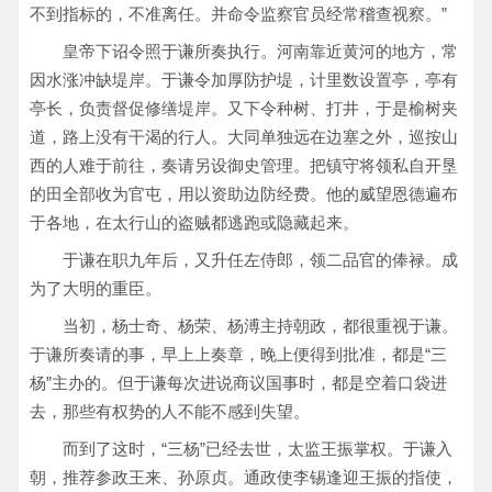
不到指标的，不准离任。并命令监察官员经常稽查视察。”
皇帝下诏令照于谦所奏执行。河南靠近黄河的地方，常
因水涨冲缺堤岸。于谦令加厚防护堤，计里数设置亭，亭有
亭长，负责督促修缮堤岸。又下令种树、打井，于是榆树夹
道，路上没有干渴的行人。大同单独远在边塞之外，巡按山
西的人难于前往，奏请另设御史管理。把镇守将领私自开垦
的田全部收为官屯，用以资助边防经费。他的威望恩德遍布
于各地，在太行山的盗贼都逃跑或隐藏起来。
于谦在职九年后，又升任左侍郎，领二品官的俸禄。成
为了大明的重臣。
当初，杨士奇、杨荣、杨溥主持朝政，都很重视于谦。
于谦所奏请的事，早上上奏章，晚上便得到批准，都是“三
杨”主办的。但于谦每次进说商议国事时，都是空着口袋进
去，那些有权势的人不能不感到失望。
而到了这时，“三杨”已经去世，太监王振掌权。于谦入
朝，推荐参政王来、孙原贞。通政使李锡逢迎王振的指使，