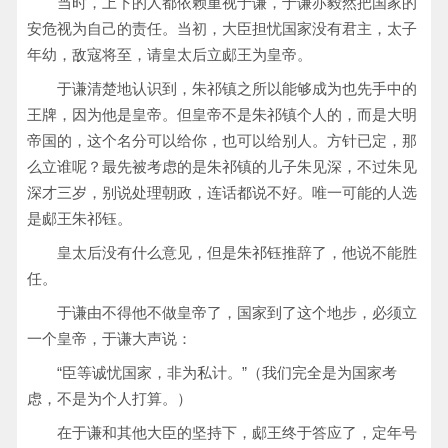
当时，上下的人都依赖重视于谦，于谦亦毅然把国家的
安危视为自己的责任。当初，大臣担忧国家没有君主，太子
年幼，敌寇将至，请皇太后立郕王为皇帝。
于谦清楚地认识到，朱祁镇之所以能够成为也先手中的
王牌，因为他是皇帝。但皇帝不是朱祁镇个人的，而是大明
帝国的，这个名分可以给你，也可以给别人。方针已定，那
么立谁呢？最先被考虑的是朱祁镇的儿子朱见深，不过朱见
深才三岁，别说处理朝政，连话都说不好。唯一可能的人选
是郕王朱祁钰。
皇太后没有什么意见，但是朱祁钰推辞了，他说不能胜
任。
于谦由不得他不做皇帝了，国家到了这个地步，必须立
一个皇帝，于谦大声说：
“臣等诚忧国家，非为私计。”（我们完全是为国家考
虑，不是为个人打算。）
在于谦和其他大臣的坚持下，郕王终于答应了，定年号