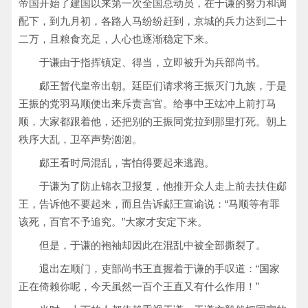
帝国开始了建国以来第一次全国总动员，在于谦的努力和调
配下，到九月初，各路人马纷纷赶到，京城的兵力达到二十
二万，且粮食充足，人心也逐渐稳定下来。
于谦由于指挥镇定、得当，立即被升为兵部尚书。
郕王暂代皇帝出朝。廷臣们请求将王振灭门九族，于是
王振的党羽马顺便出来斥责言官。给事中王竑冲上前打马
顺，大家都跟着他，还把别的王振同党拉到那里打死。朝上
秩序大乱，卫卒声势汹汹。
郕王看时局混乱，害怕得要起来逃跑。
于谦为了防止锦衣卫报复，他推开众人走上前去扶住郕
王，告诉他不要起来，而且告诉郕王宣谕说：“马顺等有罪
该死，百官不予追究。”大家才安定下来。
但是，于谦的袍袖却因此在混乱中被全部撕裂了。
退出左顺门，吏部尚书王直握着于谦的手叹道：“国家
正在倚赖你呢，今天虽然一百个王直又有什么作用！”