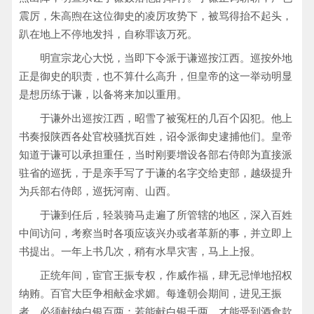
震厉，朱高煦在这位御史的凌厉攻势下，被骂得抬不起头，
趴在地上不停地发抖，自称罪该万死。
明宣宗龙心大悦，当即下令派于谦巡按江西。巡按外地
正是御史的职责，也不算什么高升，但皇帝的这一举动明显
是想历练于谦，以备将来加以重用。
于谦外出巡按江西，昭雪了被冤枉的几百个囚犯。他上
书奏报陕西各处官校骚扰百姓，诏令派御史逮捕他们。皇帝
知道于谦可以承担重任，当时刚要增设各部右侍郎为直接派
驻省的巡抚，于是亲手写了于谦的名字交给吏部，越级提升
为兵部右侍郎，巡抚河南、山西。
于谦到任后，轻装骑马走遍了所管辖的地区，深入百姓
中间访问，考察当时各项应该兴办或者革新的事，并立即上
书提出。一年上书几次，稍有水旱灾害，马上上报。
正统年间，宦官王振专权，作威作福，肆无忌惮地招权
纳贿。百官大臣争相献金求媚。每逢朝会期间，进见王振
者，必须献纳白银百两；若能献白银千两，才能受到酒食款