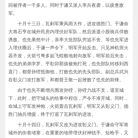
回被俘者一千多人。同时于谦又派人率兵夜袭，以疲惫敌
军。
十月十三日，瓦剌军乘风雨大作，进攻德胜门。于谦命
大将石亨在城外民房内埋伏好军队，然后派遣小股骑兵佯败
诱敌。也先果然中计，亲率大批部队穷追不舍。等也先军进
入埋伏圈后，于谦一声令下，明军开始反击。只见神机营火
器齐发，火箭弓弩多如飞蝗般地射向敌军，明军前后夹击，
也先的弟弟孛罗、平彰卯那孩被炮打死，也先部队转移到西
直门，都督孙镗抵御他，打败也先的先头部队。副总兵武兴
在彰义门攻打敌军，和都督王敬一起挫败了也先的前锋。
由于也先不断增兵围攻孙镗，孙镗力战不支，退至城
下，此时，把守城头的给事中程信，严令不准开城。同时，
命城上守军发神炮，火箭轰击瓦剌军，明军又从彰义门、德
胜门抽兵增援，终于打退了瓦剌军的进攻。
十月十四日，瓦剌军又改为进攻彰义门。于谦命守军将
城外的街巷堵塞，在重要的地带埋伏好神铳手、短枪手，又