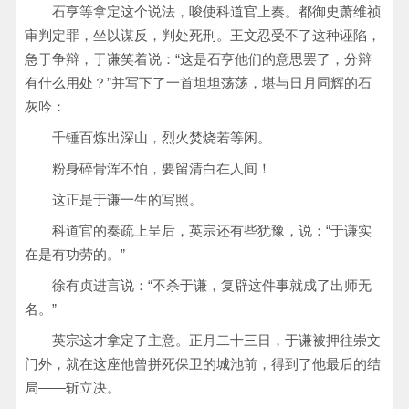
石亨等拿定这个说法，唆使科道官上奏。都御史萧维祯
审判定罪，坐以谋反，判处死刑。王文忍受不了这种诬陷，
急于争辩，于谦笑着说：“这是石亨他们的意思罢了，分辩
有什么用处？”并写下了一首坦坦荡荡，堪与日月同辉的石
灰吟：
千锤百炼出深山，烈火焚烧若等闲。
粉身碎骨浑不怕，要留清白在人间！
这正是于谦一生的写照。
科道官的奏疏上呈后，英宗还有些犹豫，说：“于谦实
在是有功劳的。”
徐有贞进言说：“不杀于谦，复辟这件事就成了出师无
名。”
英宗这才拿定了主意。正月二十三日，于谦被押往崇文
门外，就在这座他曾拼死保卫的城池前，得到了他最后的结
局——斩立决。