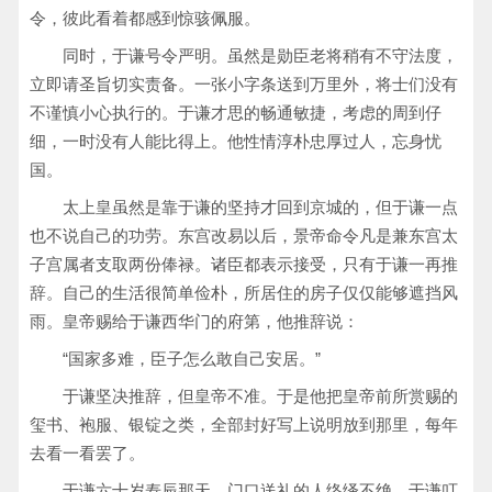
令，彼此看着都感到惊骇佩服。
同时，于谦号令严明。虽然是勋臣老将稍有不守法度，
立即请圣旨切实责备。一张小字条送到万里外，将士们没有
不谨慎小心执行的。于谦才思的畅通敏捷，考虑的周到仔
细，一时没有人能比得上。他性情淳朴忠厚过人，忘身忧
国。
太上皇虽然是靠于谦的坚持才回到京城的，但于谦一点
也不说自己的功劳。东宫改易以后，景帝命令凡是兼东宫太
子宫属者支取两份俸禄。诸臣都表示接受，只有于谦一再推
辞。自己的生活很简单俭朴，所居住的房子仅仅能够遮挡风
雨。皇帝赐给于谦西华门的府第，他推辞说：
“国家多难，臣子怎么敢自己安居。”
于谦坚决推辞，但皇帝不准。于是他把皇帝前所赏赐的
玺书、袍服、银锭之类，全部封好写上说明放到那里，每年
去看一看罢了。
于谦六十岁寿辰那天，门口送礼的人络绎不绝。于谦叮