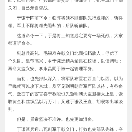
阵，抵挡也先。把兵部的事交给了侍郎吴宁，把各城门全部
关闭，自己亲自督战。
于谦于阵前下令：临阵将领不顾部队先行退却的，斩将
领。军士不顾将领先退却的，后队斩前队。
这道命令一下，于是将士知道必定要有一场死战，大家
都谨听命令。
副总兵高礼、毛福寿在彰义门北面抵挡敌人，俘虏了一
个头目。皇帝高兴，令于谦选精兵聚集在校场，以便调动；
再命太监兴安、李永昌同于谦一起管理军务。
当初，也先部队深入，将军队布置在西直门以西。以为
早晚就可以攻下京城，及至见到明朝官军严阵以待，有些丧
气。叛变了的宦官喜宁教唆也先邀明朝大臣迎接太上皇，索
取黄金和丝织品以万万计；又邀于谦及王直、胡濙等出城谈
判。
但是，景帝坚决不准许。也先更加沮丧。
于谦派兵迎击瓦剌军于彰义门，打败也先部队先锋，夺