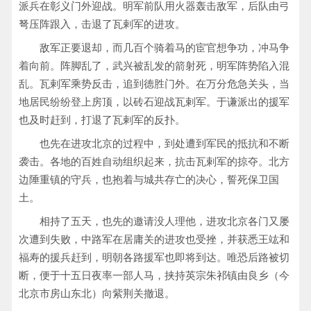
派兵在彰义门外迎战。明军前队用火器轰击敌军，后队由弓
弩压阵跟入，击退了瓦剌军的进攻。
敌军正要退却，而几百个骑着马的宦官想争功，冲马争
着向前。阵脚乱了，武兴被乱发的箭射死，明军阵势陷入混
乱。瓦剌军乘势反击，追到德胜门外。在万分危急关头，当
地居民纷纷登上房顶，以砖石迎战瓦剌军。于谦派出的援军
也及时赶到，打退了瓦剌军的反扑。
也先在进攻北京的过程中，到处遭到军民的抵抗和不断
袭击。各地的百姓自动组织起来，抗击瓦剌军的掠夺。北方
边陲重镇的守兵，也抱着与城共存亡的决心，誓死保卫国
土。
相持了五天，也先的邀请没人理他，进攻北京各门又屡
次遭到失败，中路军在居庸关的进攻也受挫，并获悉王竑和
福寿的援兵赶到，明朝各路援军也即将到达。唯恐后路被切
断，便于十五日夜率一部人马，挟持英宗朱祁镇由良乡（今
北京市房山东北）向紫荆关撤退。