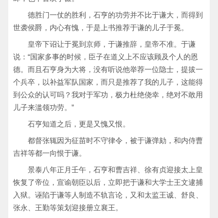
德胜门一仗的胜利，石亨的功劳并不比于谦大，而得到
世袭侯爵，内心有愧，于是上书推荐于谦的儿子于冕。
皇帝下诏让于冕到京师，于谦推辞，皇帝不准。于谦
说：“国家多事的时候，臣子在道义上不应该顾及个人的恩
德。而且石亨身为大将，没有听说他举荐一位隐士，提拔一
个兵卒，以补益军队国家，而只是推荐了我的儿子，这能得
到公众的认可吗？我对于军功，极力杜绝侥幸，绝对不敢用
儿子来滥领功劳。”
石亨知道之后，更是又愧又恨。
都督张辄因为征苗时不守律令，被于谦弹劾，和内侍曹
吉祥等都一向恨于谦。
景泰八年正月壬午，石亨和曹吉祥、徐有贞迎接太上皇
恢复了帝位，宣谕朝臣以后，立即把于谦和大学士王文逮捕
入狱。诬陷于谦等人制造不轨言论，又和太监王诚、舒良、
张永、王勤等策划迎接册立襄王。