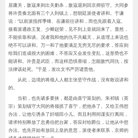
居庸关，敌寇来则出关剿杀，敌寇退则回京师驻守。大同参
将许贵奏北面有三个人到镇上，想朝廷派使者讲和。于谦
说：“以前派指挥季锋、岳谦前往讲和，而也先跟着入寇。
接着派通政王复、少卿赵荣，见不到上皇就回来了。显然，
不能依靠和谈。况者我和他的仇不共戴天，从道理上来说也
绝不可以讲和。万一和了他要满足无穷无尽的要求，答应则
给我们造成很大的困难，不答应又会发生变乱，这形势也不
能讲和。许贵是武臣，而这样恐惧畏缩，怎能敌忾同仇，按
法律该处死。”于是，发出文书严厉谴责他。
从此，边境的将领人人都主张坚守作战，没有敢说讲和
的。
当初，也先诸多要挟，都是由喜宁策划的。朱祁镇（英
宗）策划镇守大同的将领抓了喜宁，把他杀了。又给王伟想
办法，让他引诱杀了奸细田小儿。而且利用间谍实行离间，
请求特别释放了忠勇伯把台家，答应封给爵位，让他从中想
办法。也先开始有放回上皇的意思，派使者来联系，京师的