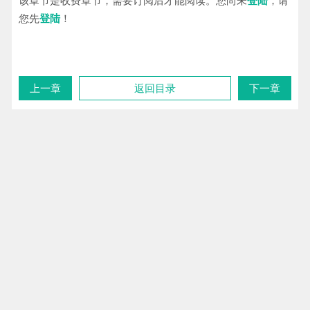
该章节是收费章节，需要订阅后才能阅读。您尚未
登陆
，请
您先
登陆
！
上一章
返回目录
下一章