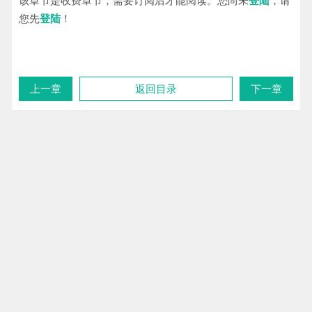
该章节是收费章节，需要订阅后才能阅读。您尚未
登陆
，请
您先
登陆
！
上一章
返回目录
下一章