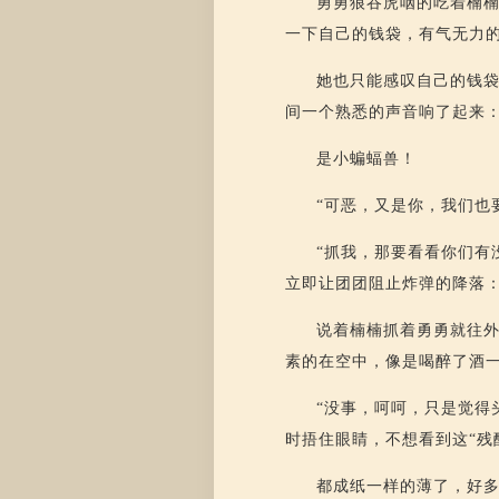
勇勇狼吞虎咽的吃着楠
一下自己的钱袋，有气无力的
她也只能感叹自己的钱
间一个熟悉的声音响了起来：
是小蝙蝠兽！
“可恶，又是你，我们也
“抓我，那要看看你们有
立即让团团阻止炸弹的降落：
说着楠楠抓着勇勇就往
素的在空中，像是喝醉了酒一
“没事，呵呵，只是觉得
时捂住眼睛，不想看到这“残
都成纸一样的薄了，好多