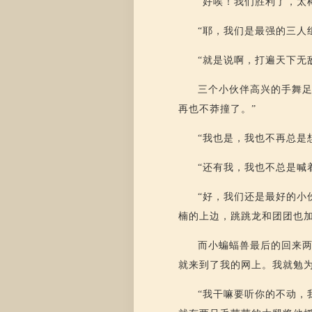
“好唉！我们胜利了，太
“耶，我们是最强的三人
“就是说啊，打遍天下无
三个小伙伴高兴的手舞足
再也不莽撞了。”
“我也是，我也不再总是
“还有我，我也不总是喊
“好，我们还是最好的小
楠的上边，跳跳龙和团团也
而小蝙蝠兽最后的回来两
就来到了我的网上。我就勉
“我干嘛要听你的不动，