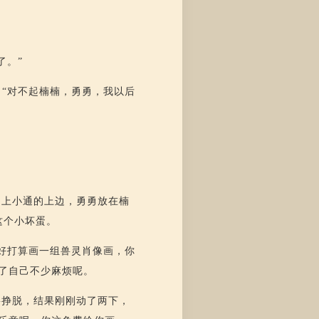
了。”
“对不起楠楠，勇勇，我以后
加上小通的上边，勇勇放在楠
这个小坏蛋。
好打算画一组兽灵肖像画，你
了自己不少麻烦呢。
要挣脱，结果刚刚动了两下，