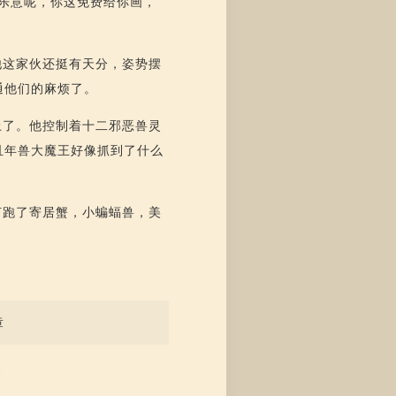
乐意呢，你这免费给你画，
他这家伙还挺有天分，姿势摆
通他们的麻烦了。
上了。他控制着十二邪恶兽灵
且年兽大魔王好像抓到了什么
打跑了寄居蟹，小蝙蝠兽，美
章
动