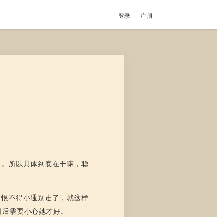
登录
注册
过。所以具体到底在干嘛，聪
。
。恨不得小通别走了，就这样
日后需要小心她才好。