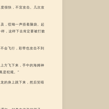
速度很快，不宜攻击。几次攻
不及，哎呦一声捂着脑袋。起
一样，这样下去肯定要被打败
楠不会飞行，彩带也攻击不到
从上方飞下来，手中的海姆神
真是犯规。”
跳龙的身上跳下来，然后笑嘻