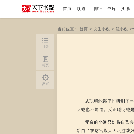
首页
频道
排行
书库
头条
当前位置：
首页
>
女生小说
>
轻小说
>
目录
书页
设置
从聪明蛇那里打听到了
明蛇也不知道。反正聪明蛇
无奈的小通只好将自己
陪自己在这宫殿天天玩游戏