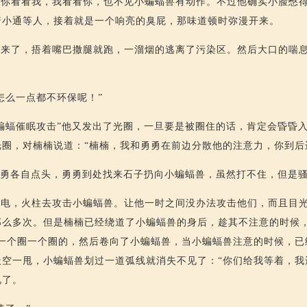
人你看看我，我看看你，也不见小蝙蝠兽有动作。不过他确实小脸憋
着小通等人，接着就是一个响亮的臭屁，那味道顿时弥漫开来。
来了，捂着嘴巴撒腿就跑，一溜烟的逃离了污染区。然后大口的喘息
怎么一点都不环保呢！”
蝙蝠催眠攻击”他又发出了光圈，一旦要是被圈住的话，肯定会昏昏
圈，对楠楠说道：“楠楠，我和勇勇在前边分散他的注意力，你到后
勇勇各自点头，勇勇到处找来石子扔向小蝙蝠兽，虽然打不住，但是
闪电，火柱去攻击小蝙蝠兽。让他一时之间没办法攻击他们，而且目
那么多次。但是楠楠已经绕道了小蝙蝠兽的身后，趁其不注意的时候，
成一个圈一个圈的，然后卷向了小蝙蝠兽，当小蝙蝠兽注意的时候，已
空一甩，小蝙蝠兽划过一道弧线就消失不见了：“你们给我等着，我
见了。