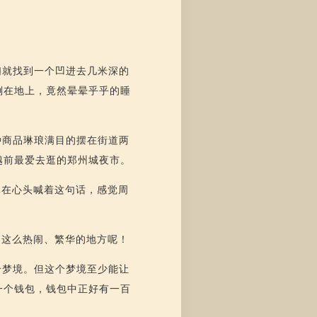
们就找到一个凹进去几米深的
倒在地上，竟然晕晕乎乎的睡
种商品琳琅满目的摆在街道两
越前最爱去逛的郑州城夜市。
真在心头喊着这句话，感觉周
过这么热闹、繁华的地方呢！
个梦境。但这个梦境至少能让
一个钱包，钱包中正好有一百