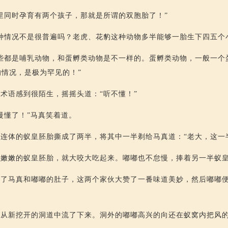
里同时孕育有两个孩子，那就是所谓的双胞胎了！”
种情况不是很普遍吗？老虎、花豹这种动物多半能够一胎生下四五个
些都是哺乳动物，和蛋孵类动物是不一样的。蛋孵类动物，一般一个
情况，是极为罕见的！”
术语感到很陌生，摇摇头道：“听不懂！”
慢懂了！”马真笑着道。
连体的蚁皇胚胎撕成了两半，将其中一半剃给马真道：“老大，这一
白嫩嫩的蚁皇胚胎，就大咬大吃起来。嘟嘟也不怠慢，捧着另一半蚁
进了马真和嘟嘟的肚子，这两个家伙大赞了一番味道美妙，然后嘟嘟
从新挖开的洞道中流了下来。洞外的嘟嘟高兴的向还在蚁窝内把风的