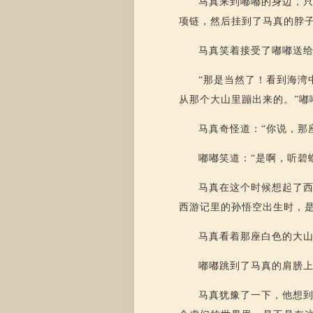
马真来到嘟嘟的身边，
项链，然后挂到了马真的脖子
马真笑着接受了嘟嘟送给
“那是当然了！看到海湾
从那个大山里蹦出来的。”嘟
马真奇怪道：“你说，那
嘟嘟笑道：“是啊，听碧
马真在这个时候想起了
西游记里的孙悟空出生时，
马真看着那座白色的大山
嘟嘟跳到了马真的肩膀上
马真犹豫了一下，他想