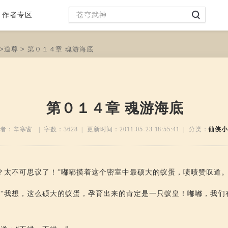
作者专区
>
道尊
> 第０１４章 魂游海底
第０１４章 魂游海底
者：辛寒窗 | 字数：
3628
| 更新时间：
2011-05-23 18:55:41
| 分类：
仙侠小
？太不可思议了！”嘟嘟摸着这个密室中最硕大的蚁蛋，啧啧赞叹道
“我想，这么硕大的蚁蛋，孕育出来的肯定是一只蚁皇！嘟嘟，我们