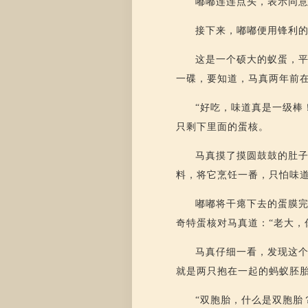
嘟嘟连连点头，表示同意
接下来，嘟嘟便用锋利
这是一个硕大的蚁蛋，
一碟，要知道，马真两年前
“好吃，味道真是一级棒
只剩下里面的蛋核。
马真摸了摸圆鼓鼓的肚子
料，将它烹饪一番，只怕味道
嘟嘟将干瘪下去的蛋膜
奇特蛋核对马真道：“老大，
马真仔细一看，发现这
就是两只抱在一起的蚂蚁胚胎
“双胞胎，什么是双胞胎