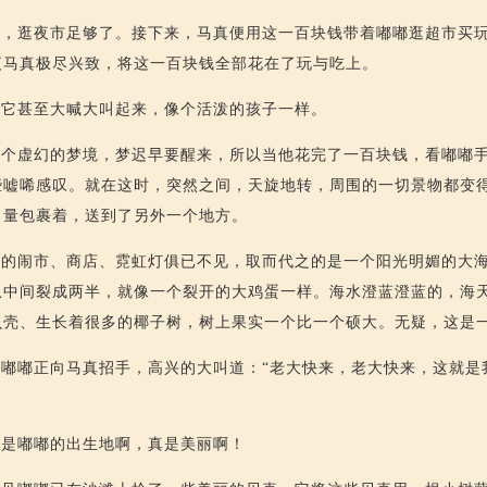
说，逛夜市足够了。接下来，马真便用这一百块钱带着嘟嘟逛超市买
夜马真极尽兴致，将这一百块钱全部花在了玩与吃上。
，它甚至大喊大叫起来，像个活泼的孩子一样。
是个虚幻的梦境，梦迟早要醒来，所以当他花完了一百块钱，看嘟嘟
些嘘唏感叹。就在这时，突然之间，天旋地转，周围的一切景物都变
力量包裹着，送到了另外一个地方。
刚的闹市、商店、霓虹灯俱已不见，取而代之的是一个阳光明媚的大
从中间裂成两半，就像一个裂开的大鸡蛋一样。海水澄蓝澄蓝的，海
贝壳、生长着很多的椰子树，树上果实一个比一个硕大。无疑，这是
嘟嘟正向马真招手，高兴的大叫道：“老大快来，老大快来，这就是
就是嘟嘟的出生地啊，真是美丽啊！