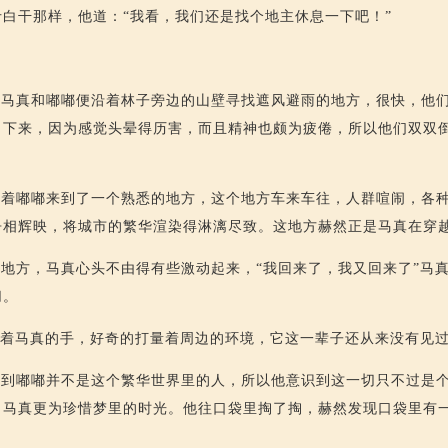
白干那样，他道：“我看，我们还是找个地主休息一下吧！”
，马真和嘟嘟便沿着林子旁边的山壁寻找遮风避雨的地方，很快，他
了下来，因为感觉头晕得历害，而且精神也颇为疲倦，所以他们双双
带着嘟嘟来到了一个熟悉的地方，这个地方车来车往，人群喧闹，各
争相辉映，将城市的繁华渲染得淋漓尽致。这地方赫然正是马真在穿
地方，马真心头不由得有些激动起来，“我回来了，我又回来了”马
切。
拉着马真的手，好奇的打量着周边的环境，它这一辈子还从来没有见
悟到嘟嘟并不是这个繁华世界里的人，所以他意识到这一切只不过是
，马真更为珍惜梦里的时光。他往口袋里掏了掏，赫然发现口袋里有