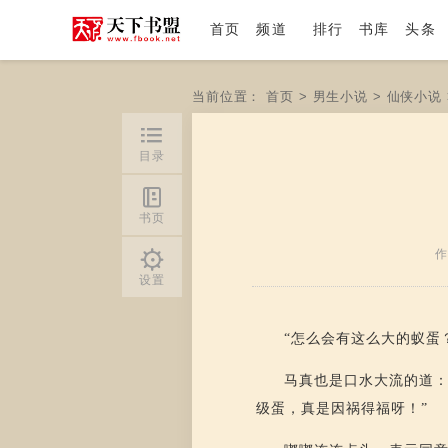
首页
频道
排行
书库
头条
当前位置：
首页
>
男生小说
>
仙侠小说
目录
书页
作
设置
“怎么会有这么大的蚁蛋
马真也是口水大流的道：
级蛋，真是因祸得福呀！”