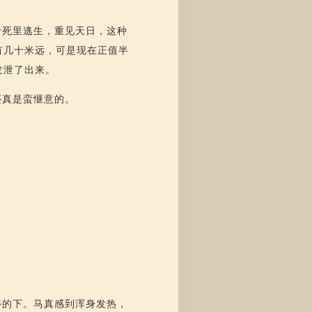
于死里逃生，重见天日，这种
有几十米远，可是现在正值半
发泄了出来。
还真是蛮惬意的。
。
停的下。马真感到浑身发热，