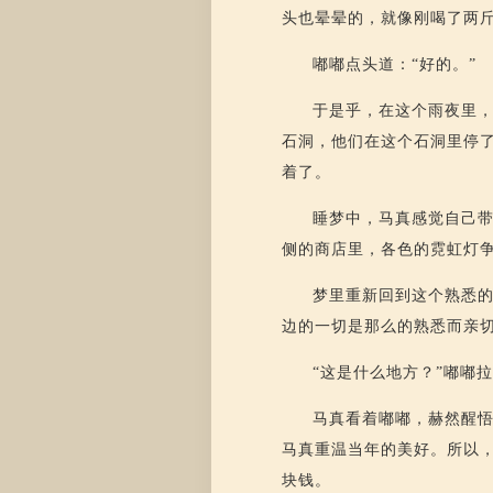
头也晕晕的，就像刚喝了两斤
嘟嘟点头道：“好的。”
于是乎，在这个雨夜里
石洞，他们在这个石洞里停
着了。
睡梦中，马真感觉自己
侧的商店里，各色的霓虹灯
梦里重新回到这个熟悉的
边的一切是那么的熟悉而亲
“这是什么地方？”嘟嘟
马真看着嘟嘟，赫然醒
马真重温当年的美好。所以
块钱。