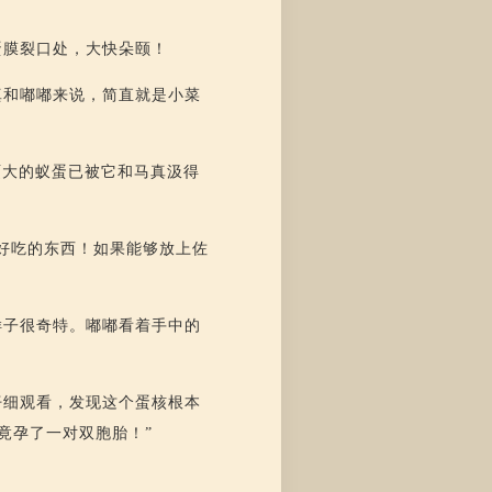
蛋膜裂口处，大快朵颐！
真和嘟嘟来说，简直就是小菜
硕大的蚁蛋已被它和马真汲得
好吃的东西！如果能够放上佐
样子很奇特。嘟嘟看着手中的
仔细观看，发现这个蛋核根本
竟孕了一对双胞胎！”
。