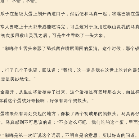
道：“不错，不错。”
的爪子在超级大蛋上划开两道口子，然后便和马真一起，将嘴巴凑在
平常人要吃上十天都未必能吃得完，可是这对于服用过猴山灵乳的马
在初次服用猴山灵乳之后，可是生生吞吃了一头大象。
！”嘟嘟伸出舌头来舔了舔残留在嘴唇周围的蛋清。这个时候，那个
，打了几个子饱嗝，回味道：“我想，这一定是我在这世上吃过的最
更是美妙绝伦。”
完全撕开，从里面将蛋核弄了出来。这个蛋核足有篮球那么大，而且
你看这个蛋核好奇怪啊，好像有两个蚂蚁头。”
个蛋核果然有两处突起的地方，像极了两个初成形的蚂蚁头。马真再
。马真感到不可思议的道：“不会这么巧吧，我们吃的这个蛋，里面
？”嘟嘟是第一次听说这个词语，不明白是啥意思，所以好奇的问道