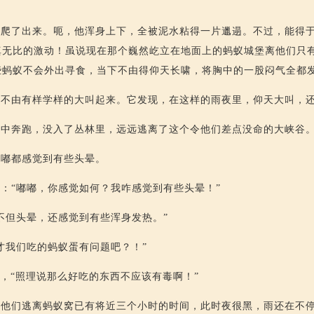
道爬了出来。呃，他浑身上下，全被泥水粘得一片邋遢。不过，能得
真无比的激动！虽说现在那个巍然屹立在地面上的蚂蚁城堡离他们只
些蚂蚁不会外出寻食，当下不由得仰天长啸，将胸中的一股闷气全都
亦不由有样学样的大叫起来。它发现，在这样的雨夜里，仰天大叫，
夜中奔跑，没入了丛林里，远远逃离了这个令他们差点没命的大峡谷
嘟嘟都感觉到有些头晕。
：“嘟嘟，你感觉如何？我咋感觉到有些头晕！”
不但头晕，还感觉到有些浑身发热。”
才我们吃的蚂蚁蛋有问题吧？！”
道，“照理说那么好吃的东西不应该有毒啊！”
离他们逃离蚂蚁窝已有将近三个小时的时间，此时夜很黑，雨还在不