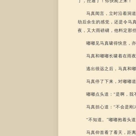
了，挖通了！你快爬上来！”
马真闻言，立时沿着洞
劫后余生的感觉，还是令马
夜，又大雨磅礴，他料定那
嘟嘟见马真啸得快意，
马真和嘟嘟长啸着在雨
逃出很远之后，马真和
马真停了下来，对嘟嘟道
嘟嘟点头道：“是啊，我
马真担心道：“不会是刚
“不知道。”嘟嘟抱着头
马真仰首看了看天，距