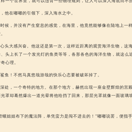
这样一个世界里，就可以违背一些物理规则，让人可以深入海底而不
试，他在嘟嘟的引领下，深入海水之中。
的时候，并没有产生窒息的感觉，在海里，他竟然能够像在陆地上一
进。
真心头大感兴奋。他这还是第一次，这样近距离的观赏海洋生物，这
母、头上长了一个发光灯的鱼类等等，各形各色的海洋生物，就这么
猎奇心理。
大鲨鱼！不然马真悠哉游哉的快乐心态要被破坏掉了。
底深处，一个奇特的地方。在那个地方，赫然出现一座金壁辉煌的宫
层光罩却蓦然爆出一道光晕将他给挡了回来，那层光罩就像一面玻璃
碧螺姐姐布下的魔法阵，单凭蛮力是闯不进去的！”嘟嘟说罢，便指