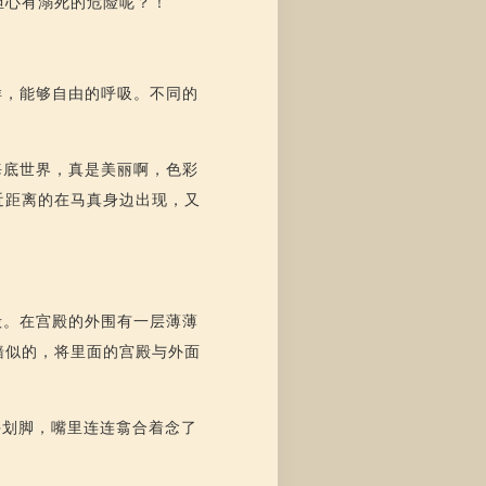
担心有溺死的危险呢？！
样，能够自由的呼吸。不同的
海底世界，真是美丽啊，色彩
近距离的在马真身边出现，又
殿。在宫殿的外围有一层薄薄
墙似的，将里面的宫殿与外面
手划脚，嘴里连连翕合着念了