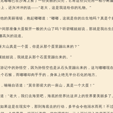
只见嘟嘟已在沙滩上捡了一些美丽的贝壳，它将这些贝壳用一根小树
上，还兴冲冲的说——“老大，这是我送给你的礼物。”
他的美丽项链，抱起嘟嘟道：“嘟嘟，这就是你的出生地吗？真是个
中间那座像大蛋裂开一般的大山了吗？听碧螺姐姐说，那就是我出生
嘟高兴的说道。
座大山真是一个蛋，你是从那个蛋里蹦出来的？”
螺姐姐说，我就是从那个石蛋里蹦出来的。”
西游记中的孙悟空，因为孙悟空也是从石头里蹦出来的，这与嘟嘟现
是个石猴，而嘟嘟却肉乎乎的，身体上绝无半分石化的地方。
，喃喃自语道：“莫非那偌大的一座山，真是一个大蛋！”
道：“老大，我们去海里吧，海底的世界比这岸上的世界要美丽多了
到如果这是在现实中，那到海底去的行动，多半会令他溺水而死！不