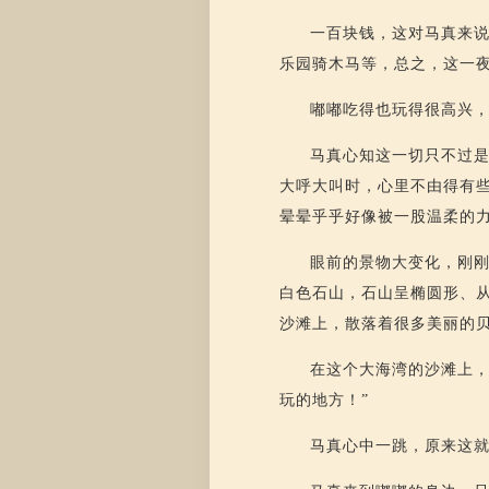
一百块钱，这对马真来
乐园骑木马等，总之，这一
嘟嘟吃得也玩得很高兴
马真心知这一切只不过
大呼大叫时，心里不由得有
晕晕乎乎好像被一股温柔的
眼前的景物大变化，刚
白色石山，石山呈椭圆形、
沙滩上，散落着很多美丽的
在这个大海湾的沙滩上，
玩的地方！”
马真心中一跳，原来这