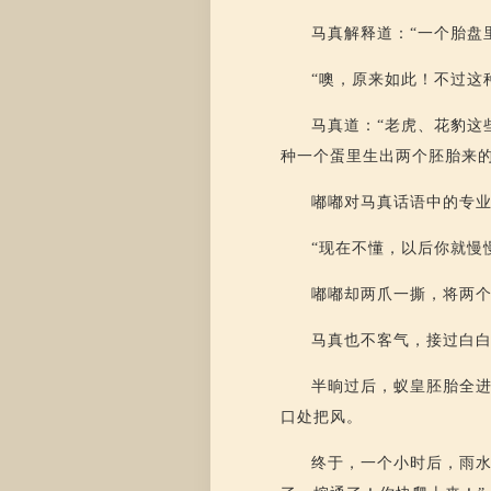
马真解释道：“一个胎盘
“噢，原来如此！不过这
马真道：“老虎、花豹这
种一个蛋里生出两个胚胎来的
嘟嘟对马真话语中的专业
“现在不懂，以后你就慢
嘟嘟却两爪一撕，将两个
马真也不客气，接过白
半晌过后，蚁皇胚胎全
口处把风。
终于，一个小时后，雨水