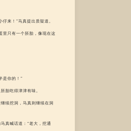
小仔来！”马真提出质疑道。
蛋里只有一个胚胎，像现在这
半是你的！”
皇胚胎吃得津津有味。
便继续挖洞，马真则继续在洞
马真喊话道：“老大，挖通