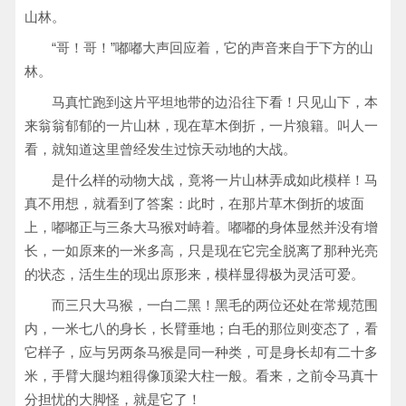
山林。
“哥！哥！”嘟嘟大声回应着，它的声音来自于下方的山
林。
马真忙跑到这片平坦地带的边沿往下看！只见山下，本
来翁翁郁郁的一片山林，现在草木倒折，一片狼籍。叫人一
看，就知道这里曾经发生过惊天动地的大战。
是什么样的动物大战，竟将一片山林弄成如此模样！马
真不用想，就看到了答案：此时，在那片草木倒折的坡面
上，嘟嘟正与三条大马猴对峙着。嘟嘟的身体显然并没有增
长，一如原来的一米多高，只是现在它完全脱离了那种光亮
的状态，活生生的现出原形来，模样显得极为灵活可爱。
而三只大马猴，一白二黑！黑毛的两位还处在常规范围
内，一米七八的身长，长臂垂地；白毛的那位则变态了，看
它样子，应与另两条马猴是同一种类，可是身长却有二十多
米，手臂大腿均粗得像顶梁大柱一般。看来，之前令马真十
分担忧的大脚怪，就是它了！