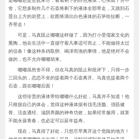
是嘟嘟还是意犹未尽，看着剩下的白色液体，心头就十分不
舍，它想多制作几个石壶将剩下的液体全部带走，又跳到石
莲台上方的岩壁上，欲图将滴出白色液体的石笋给扯断，一
齐带走！
可是，马真阻止嘟嘟这样做了，因为打小受儒家文化的
熏陶，他在生活中一直循守着凡事适可而止，不能做得太过
的信条！像这种杀鸡取卵、竭泽而渔的事情，他是绝对不会
做的，也不允许嘟嘟胡来。
嘟嘟虽然舍不得，但在马真的阻止和批评下，只得一步
三回头的，恋恋不舍的提着两个石壶离开。马真也提着两个
石壶，跟在嘟嘟后面！
这些珍贵的液体带给嘟嘟什么好处，马真并不知道！他
只根据自己的体会，觉得这种液体据有伐毛洗髓、强筋健
骨、活血通经、滋阴养颜的神奇功效，如果经常服用，就算
不能永葆青春，也必定可以延年益寿。
现在，马真得了好处，只想尽早离开这个危险的地方！