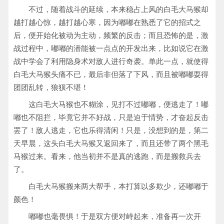
不过，随着战斗的延续，本来稳占上风的白毛大马猴却
越打越心惊，越打越心寒，因为嘟嘟在熟悉了它的招式之
后，便开始化被动为主动，频繁的反击；而且恐怖的是，激
战过程中，嘟嘟的潜能被一点点的开发出来，比如说它在激
战中学会了利用隐身术对敌人进行奇袭。单此一点，就使得
白毛大马猴头痛不已，最后非但落了下风，而且被嘟嘟耍得
团团乱转，狼狈不堪！
这白毛大马猴也不糊涂，见打不过嘟嘟，便逃走了！嘟
嘟也不阻拦，毕竟它并不好战，只是迫于情势，才奋起反击
罢了！敌人逃走，它也乐得清闲！只是，没想到的是，第二
天早晨，这头白毛大马猴又返回来了，而且还带了两个黑毛
马猴过来。看来，他当初并不是真的逃跑，而是搬救兵去
了。
白毛大马猴搬来两大帮手，本打算以多欺少，还嘟嘟于
颜色！
嘟嘟也毫畏惧！于是双方便对峙起来，准备再一次开