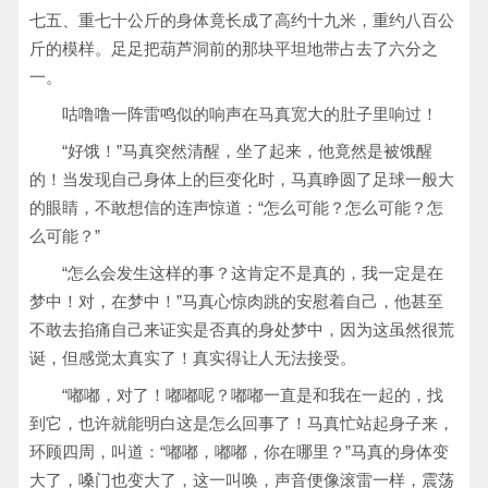
七五、重七十公斤的身体竟长成了高约十九米，重约八百公
斤的模样。足足把葫芦洞前的那块平坦地带占去了六分之
一。
咕噜噜一阵雷鸣似的响声在马真宽大的肚子里响过！
“好饿！”马真突然清醒，坐了起来，他竟然是被饿醒
的！当发现自己身体上的巨变化时，马真睁圆了足球一般大
的眼睛，不敢想信的连声惊道：“怎么可能？怎么可能？怎
么可能？”
“怎么会发生这样的事？这肯定不是真的，我一定是在
梦中！对，在梦中！”马真心惊肉跳的安慰着自己，他甚至
不敢去掐痛自己来证实是否真的身处梦中，因为这虽然很荒
诞，但感觉太真实了！真实得让人无法接受。
“嘟嘟，对了！嘟嘟呢？嘟嘟一直是和我在一起的，找
到它，也许就能明白这是怎么回事了！马真忙站起身子来，
环顾四周，叫道：“嘟嘟，嘟嘟，你在哪里？”马真的身体变
大了，嗓门也变大了，这一叫唤，声音便像滚雷一样，震荡