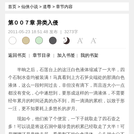
首页
>
仙侠小说
>
道尊
> 章节内容
第００７章 异类入侵
2011-05-23 18:51:48 发布
|
3273字
返回书页
章节目录
加入书签
我的书架
|
|
|
半晌之后，石莲台上的这汪白色液体缩减了一大半，四
个石制水壶均被装满！马真看到上方石笋尖端处的那滴白色
液体，这么一段时间过去，非但没有滴下，而且连大小一点
都没有变化，心中遂想到，要形成这样的一滴液体，不需要
经年累月的时间还真的办不到，而一滴滴的累积，以致于形
一汪，更不知要耗上多悠长的岁月。
现如今，他们捡了个便宜，一下子就取走了四石壶之
多！可以说是将这石洞中最珍贵的积累已经取走了大半！可