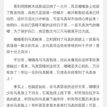
看到周围树木或新或旧倒了一大片，而且嘟嘟身上也留
了数道伤痕，虽然只是脱落一些鳞片，鳞片断裂处或者已经
结疤，或许只流出少许鲜血，可是马真却不由得心疼起来！
他明白，在自己昏睡不醒的这些日子里，一直天真淘气的嘟
嘟，为了保护自己，肯定数次与三只马猴展开过大战。
嘟嘟看到马真醒来，立时蹿到了马真的肩膀上！抓着马
真蒲扇一般大的耳朵，在马真耳边依依呀呀的叫个不停！显
得十分之高兴！
平日里，嘟嘟虽与马真熟络，但从未像现在这样零距离
接触过！看来，马真昏睡的这些天，嘟嘟是关心则乱，万分
焦急了！所以一见到马真醒来，它便高兴得窜到了马真身
上！
事实上，也确是如此，在马真昏迷的这些天里，嘟嘟没
少在马真身上下功夫，它着急得上跳下窜，时而强自拉开马
真的眼皮，时而钻到马真腋下挠痒痒，时而用石瓢舀来溪水
泼在马真脸上！有时甚至拿着木条来打马真的屁股！可是，