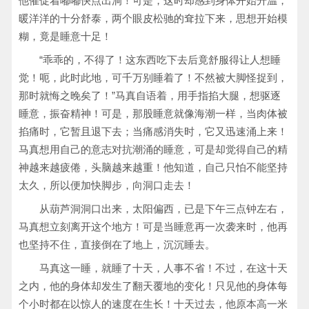
他催促着嘟嘟快点出洞！可是，这时却感到身体开始升温，
暖洋洋的十分舒泰，两个眼皮松驰的耷拉下来，思想开始模
糊，竟是睡意十足！
“乖乖的，不得了！这东西吃下去后竟舒服得让人想睡
觉！呃，此时此地，可千万别睡着了！不然被大脚怪捉到，
那时就悔之晚矣了！”马真自语着，用手指掐大腿，想驱逐
睡意，振奋精神！可是，那股睡意就像海潮一样，当肉体被
掐痛时，它暂且退下去；当痛感消失时，它又迅速涌上来！
马真想用自己的意志对抗潮涌的睡意，可是却觉得自己的精
神越来越疲倦，头脑越来越重！他知道，自己只怕不能坚持
太久，所以便加快脚步，向洞口走去！
从葫芦洞洞口出来，太阳偏西，已是下午三点钟左右，
马真想立刻离开这个地方！可是当睡意再一次袭来时，他再
也坚持不住，直接倒在了地上，沉沉睡去。
马真这一睡，就睡了十天，人事不省！不过，在这十天
之内，他的身体却发生了翻天覆地的变化！只见他的身体每
个小时都在以惊人的速度在生长！十天过去，他原本高一米