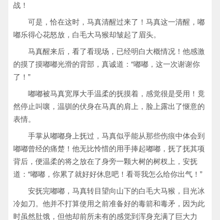
战！
可是，恰在这时，马真清醒过来了！马真这一清醒，嘟
嘟乐得心花怒放，白毛大马猴却皱起了眉头。
马真醒来后，看了看现场，已经明白大概情况！他感激
的摸了摸嘟嘟光滑的背部，真诚道：“嘟嘟，这一次谢谢你
了！”
嘟嘟被马真宽厚大手温柔的抚摸着，感觉很是受用！竟
然停止叫嚷，温驯的伏身在马真的肩上，脸上露出了惬意的
表情。
手掌从嘟嘟身上抚过，马真似乎能从那些伤痕中体会到
嘟嘟曾经的痛楚！他无比怜惜的用手捧起嘟嘟，抚了抚其项
背后，便温柔的将之放在了身旁一颗大树的树杈上，安抚
道：“嘟嘟，你累了就好好休息吧！看哥我怎么给你出气！”
安抚完嘟嘟，马真转目望向山下的白毛大马猴，目光冰
冷如刀。他并不打算使用之前准备好的毒箭和毒矛，因为此
时虽然肚饿，但他却前所未有的感觉到浑身充满了巨大力