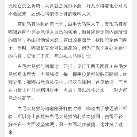
无论它怎么折腾，马真就是沉睡不醒，好几次嘟嘟担心马真
不会醒来，还伤心得依依呀呀的嚎啕大哭！
直到马真昏睡的第七天，白毛大马猴来了，发现马真和
嘟嘟这两个异类竟侵入自己的领地，而且还偷走洞内最珍贵
的液体，不由得勃然大怒，露出凶相獠牙，欲图咬杀他们两
个。当时，嘟嘟是完全可以逃跑的，但为了保护身处昏迷中
的马真，它留了下来，与白毛大马猴拼命！
白毛大马猴与嘟嘟这一开打，便打了两天两夜！白毛大
马猴身体巨大，力量强横，每一挥手投足都能裂石断树，凶
猛异常；嘟嘟虽然身体瘦小，但双爪锋利，速度敏捷，而且
在力量上也只是稍逊对手一点点！所以战斗起来，一时之间
竟难分高下。
白毛大马猴与嘟嘟刚开打的时候，嘟嘟由于缺乏战斗经
验，所以身上多处被白毛大马猴的利爪给抓到，伤得不轻！
好在它一方面皮坚鳞硬，另一方面动作敏捷，这才挺了过
来。