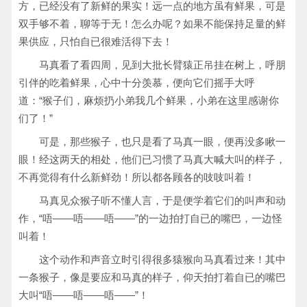
方，已经没有了新鲜的果实！远一点的地方虽有鲜果，可是
双手够不着，聊等于无！怎么办呢？如果不能保持足量的鲜
果供应，只怕自已很难活得下去！
马真看了看四周，见到大批长臂猿正吊挂在树上，呼朋
引伴的吃着鲜果，心中十分羡慕，便向它们摇手大呼
道：“猴子们，麻烦扔小弟我几个鲜果，小弟在这里感谢你
们了！”
可是，那些猴子，也只是看了马真一眼，便再没多瞅一
眼！经这两天的相处，他们已习惯了马真大喊大叫的样子，
不再觉得有什么新鲜劲！所以都各顾各的吱吱叫着！
马真见众猴子听不懂人言，于是便学着它们的叫声和动
作，“唔——唔——唔——”的一边拍打自已的嘴巴，一边怪
叫着！
这个动作和声音立时引得很多猿猴向马真看过来！其中
一条猴子，像是要应和马真的样子，仰天拍打着自已的嘴巴
大叫“唔——唔——唔——”！