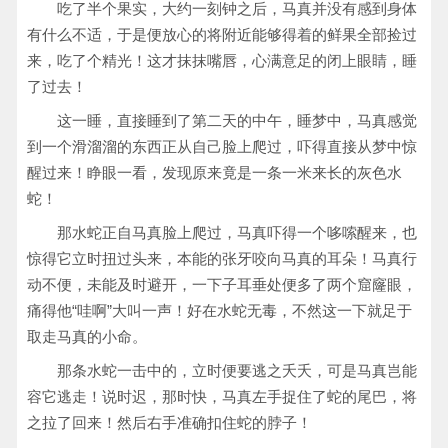
吃了半个果实，大约一刻钟之后，马真并没有感到身体
有什么不适，于是便放心的将附近能够得着的鲜果全部捡过
来，吃了个精光！这才抹抹嘴唇，心满意足的闭上眼睛，睡
了过去！
这一睡，直接睡到了第二天的中午，睡梦中，马真感觉
到一个滑溜溜的东西正从自己脸上爬过，吓得直接从梦中惊
醒过来！睁眼一看，发现原来竟是一条一米来长的灰色水
蛇！
那水蛇正自马真脸上爬过，马真吓得一个哆嗦醒来，也
惊得它立时扭过头来，本能的张牙咬向马真的耳朵！马真行
动不便，未能及时避开，一下子耳垂处便多了两个窟窿眼，
痛得他“哇啊”大叫一声！好在水蛇无毒，不然这一下就足于
取走马真的小命。
那条水蛇一击中的，立时便要逃之夭夭，可是马真岂能
容它逃走！说时迟，那时快，马真左手捉住了蛇的尾巴，将
之拉了回来！然后右手准确扣住蛇的脖子！