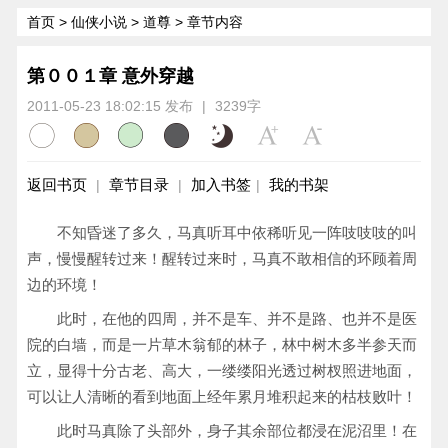
首页
>
仙侠小说
>
道尊
> 章节内容
第００１章 意外穿越
2011-05-23 18:02:15 发布
|
3239字
返回书页
章节目录
加入书签
我的书架
|
|
|
不知昏迷了多久，马真听耳中依稀听见一阵吱吱吱的叫
声，慢慢醒转过来！醒转过来时，马真不敢相信的环顾着周
边的环境！
此时，在他的四周，并不是车、并不是路、也并不是医
院的白墙，而是一片草木翁郁的林子，林中树木多半参天而
立，显得十分古老、高大，一缕缕阳光透过树杈照进地面，
可以让人清晰的看到地面上经年累月堆积起来的枯枝败叶！
此时马真除了头部外，身子其余部位都浸在泥沼里！在