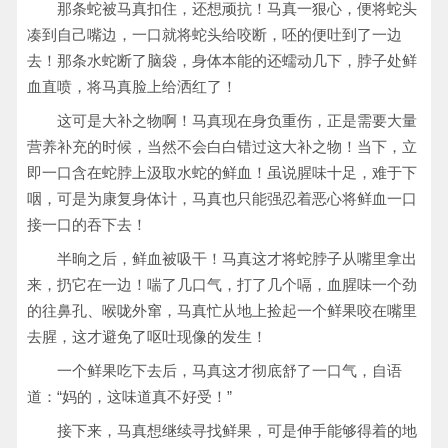
那条蛇被马真扣住，还想顽抗！马真一狠心，便将蛇头
凑到自己嘴边，一口就将蛇头给咬断，呸的便吐到了一边
去！那条水蛇断了脑袋，身体本能的还蠕动几下，脖子处鲜
血直喷，将马真脸上给洒红了！
这可是大补之物啊！马真现在身负重伤，正是需要大量
营养补充的时候，当然不会白白错过这大补之物！当下，立
即一口含在蛇脖上汲取水蛇的鲜血！虽说腥味十足，难于下
咽，可是为康复身体计，马真也只能强忍着恶心将鲜血一口
接一口的吞下去！
半晌之后，鲜血被吸干！马真这才将蛇脖子从嘴里拿出
来，扔它在一边！喘了几口气，打了几个嗝，血腥味一个劲
的往鼻孔、喉咙外窜，马真忙从地上捡起一个鲜果咬在嘴里
去腥，这才避免了呕吐现像的发生！
一个鲜果吃下去后，马真这才彻底舒了一口气，自语
道：“妈的，这味道真不好受！”
接下来，马真想继续寻找鲜果，可是伸手能够得着的地