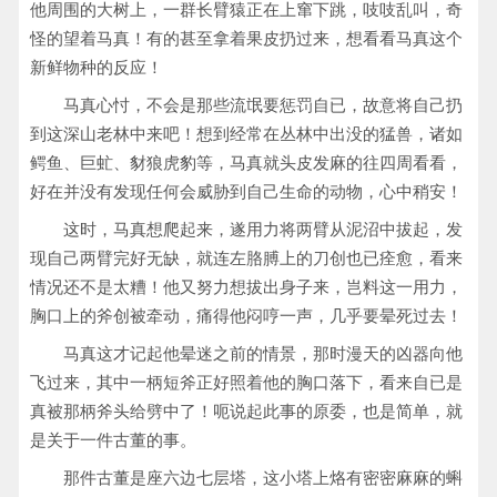
他周围的大树上，一群长臂猿正在上窜下跳，吱吱乱叫，奇
怪的望着马真！有的甚至拿着果皮扔过来，想看看马真这个
新鲜物种的反应！
马真心忖，不会是那些流氓要惩罚自已，故意将自己扔
到这深山老林中来吧！想到经常在丛林中出没的猛兽，诸如
鳄鱼、巨虻、豺狼虎豹等，马真就头皮发麻的往四周看看，
好在并没有发现任何会威胁到自己生命的动物，心中稍安！
这时，马真想爬起来，遂用力将两臂从泥沼中拔起，发
现自己两臂完好无缺，就连左胳膊上的刀创也已痊愈，看来
情况还不是太糟！他又努力想拔出身子来，岂料这一用力，
胸口上的斧创被牵动，痛得他闷哼一声，几乎要晕死过去！
马真这才记起他晕迷之前的情景，那时漫天的凶器向他
飞过来，其中一柄短斧正好照着他的胸口落下，看来自已是
真被那柄斧头给劈中了！呃说起此事的原委，也是简单，就
是关于一件古董的事。
那件古董是座六边七层塔，这小塔上烙有密密麻麻的蝌