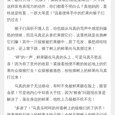
这样富有表现力的动作，你们都看不明白么？真他妈的，畜
牲就是牲畜，一群大笨蛋！”说着便将手中的烂果向猴子们
扔过去！
猴子们虽听不懂人言，但也能从马真的骂声中感觉到爆
怒的情绪，而且马真还从拿烂果掷它们，这显然就是在挑衅
它们嘛！其中一只猿猴被烂果砸中，脏了毛发，暴怒得哇哇
乱叫，还上窜下跳，摘了树上的鲜果向马真掷过来！
“砰”的一声，鲜果砸在马真的头上，可是马真不怒反
喜！因为有了意外的收获！紧接着他便不断的捡起地上的烂
果向众猿猴打去！众猿猴被激怒，纷纷摘树上的鲜果向马真
打过来！
马真的身子无法移动，有时不免被鲜果砸在脸上，眼冒
金星！可是他内心中却喜大于忧，因为“粮食”问题现在算是
解决了，落在身边的鲜果，他吃上几顿都不吃不完！
“多谢了！”马真乐呵呵的对着树上的猿猴们拱了拱手！
接着便捡起地上的鲜果大快朵颐！全然不顾树上的猴子们还