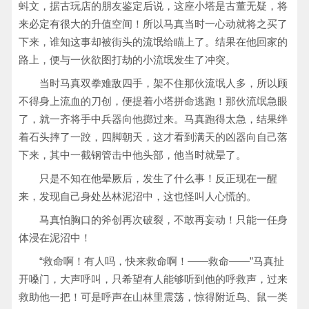
蚪文，据古玩店的朋友鉴定后说，这座小塔是古董无疑，将
来必定有很大的升值空间！所以马真当时一心动就将之买了
下来，谁知这事却被街头的流氓给瞄上了。结果在他回家的
路上，便与一伙欲图打劫的小流氓发生了冲突。
当时马真双拳难敌四手，架不住那伙流氓人多，所以顾
不得身上流血的刀创，便提着小塔拼命逃跑！那伙流氓急眼
了，就一齐将手中兵器向他掷过来。马真跑得太急，结果绊
着石头摔了一跤，四脚朝天，这才看到满天的凶器向自己落
下来，其中一截钢管击中他头部，他当时就晕了。
只是不知在他晕厥后，发生了什么事！反正现在一醒
来，发现自己身处丛林泥沼中，这也怪叫人心慌的。
马真怕胸口的斧创再次破裂，不敢再妄动！只能一任身
体浸在泥沼中！
“救命啊！有人吗，快来救命啊！——救命——”马真扯
开嗓门，大声呼叫，只希望有人能够听到他的呼救声，过来
救助他一把！可是呼声在山林里震荡，惊得附近鸟、鼠一类