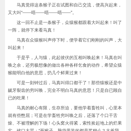
马真觉得这条猴子正在试图和自己交流，便高兴起来，
又大叫“——唔——唔——唔——”。
这一回不止是一条猴子，众猿猴都跟着大叫起来！叫了
一阵，就停下来看马真！
马真在众猿猴叫声停下时，便学着它们刚刚的叫声，大
叫起来！
于是乎，人与猿，此起彼伏的互相叫唤起来！马真在叫
唤之余，还穷极想像的做出各种各样乞食的动作，希望众猿
猴能明白他的意思，扔几个鲜果过来！
可是一刻钟过后，马真叫得口都干了！那些猿猴还是中
龇牙裂齿的穷叫唤，完全不明白马真的意思！只是自已顾自
已的吃果！
马真的耐心有限，生存所迫，要他学着畜牲叫，心里本
就有些憋屈；可是在学畜牲穷叫唤之后，还落了个口干舌
燥、不被理解的下场！心头窝火得紧，索性捡起地上的烂果
实，破口大骂：“死猴子，脑袋里装的都是桨糊么？大爷我