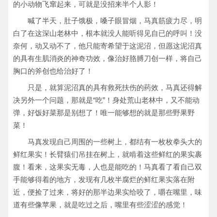
的小动物飞窜起来，可就是没招来半个人影！
喊了半天，肚子饿极，嗓子眼冒烟，马真筋疲力尽，明
白了在这深山老林中，根本就没人能听得见自已的呼叫！没
奈何，动又动不了，他只能寄希望于这泥沼，但愿这泥沼真
的具有生肌消炎的神奇功效，像治好胳膊刀创一样，将自己
胸口的斧创也给治好了！
只是，就算泥沼真的具有救死扶伤的药效，马真还得解
决另外一个问题，那就是“吃”！身处荒山老林中，又不能动
弹，好饭好菜那是别想了！唯一能够想的就是那些野果野
菜！
马真发现自己周围的一些树上，都结有一枚枚拳头大的
鲜红果实！长臂猿们吊挂在树上，就啃着这些鲜红的果实裹
腹！看来，这果实无毒，人也是能吃的！马真看了看自己双
手能够得着的地方，发现有几枚半腐烂的鲜红果实落在附
近，便捡了过来，将好的那半边果实给咬了，嚼在嘴里，味
道有些像苹果，就是吃过之后，嘴里有些涩涩的感觉！