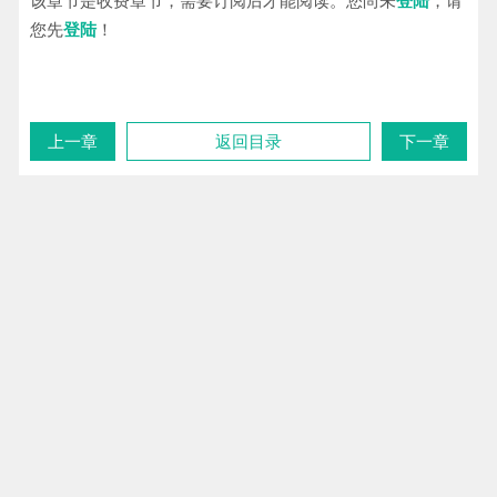
该章节是收费章节，需要订阅后才能阅读。您尚未
登陆
，请
您先
登陆
！
上一章
返回目录
下一章