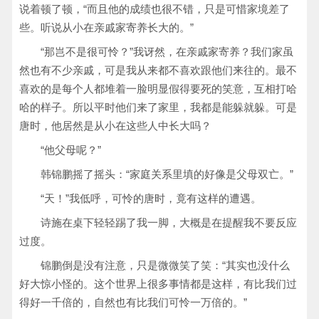
说着顿了顿，“而且他的成绩也很不错，只是可惜家境差了
些。听说从小在亲戚家寄养长大的。”
“那岂不是很可怜？”我讶然，在亲戚家寄养？我们家虽
然也有不少亲戚，可是我从来都不喜欢跟他们来往的。最不
喜欢的是每个人都堆着一脸明显假得要死的笑意，互相打哈
哈的样子。所以平时他们来了家里，我都是能躲就躲。可是
唐时，他居然是从小在这些人中长大吗？
“他父母呢？”
韩锦鹏摇了摇头：“家庭关系里填的好像是父母双亡。”
“天！”我低呼，可怜的唐时，竟有这样的遭遇。
诗施在桌下轻轻踢了我一脚，大概是在提醒我不要反应
过度。
锦鹏倒是没有注意，只是微微笑了笑：“其实也没什么
好大惊小怪的。这个世界上很多事情都是这样，有比我们过
得好一千倍的，自然也有比我们可怜一万倍的。”