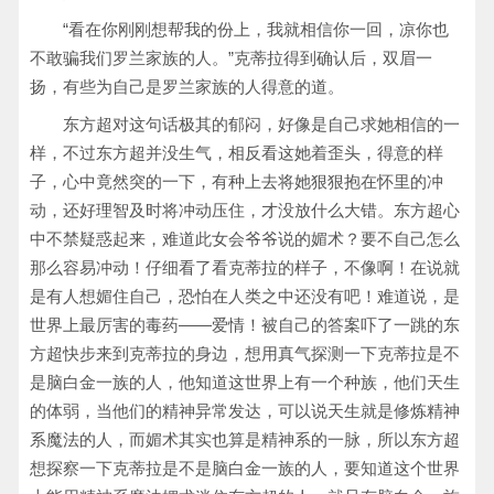
“看在你刚刚想帮我的份上，我就相信你一回，凉你也
不敢骗我们罗兰家族的人。”克蒂拉得到确认后，双眉一
扬，有些为自己是罗兰家族的人得意的道。
东方超对这句话极其的郁闷，好像是自己求她相信的一
样，不过东方超并没生气，相反看这她着歪头，得意的样
子，心中竟然突的一下，有种上去将她狠狠抱在怀里的冲
动，还好理智及时将冲动压住，才没放什么大错。东方超心
中不禁疑惑起来，难道此女会爷爷说的媚术？要不自己怎么
那么容易冲动！仔细看了看克蒂拉的样子，不像啊！在说就
是有人想媚住自己，恐怕在人类之中还没有吧！难道说，是
世界上最厉害的毒药——爱情！被自己的答案吓了一跳的东
方超快步来到克蒂拉的身边，想用真气探测一下克蒂拉是不
是脑白金一族的人，他知道这世界上有一个种族，他们天生
的体弱，当他们的精神异常发达，可以说天生就是修炼精神
系魔法的人，而媚术其实也算是精神系的一脉，所以东方超
想探察一下克蒂拉是不是脑白金一族的人，要知道这个世界