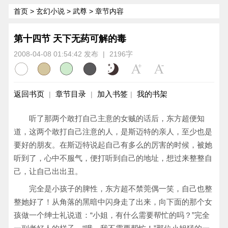
首页
>
玄幻小说
>
武尊
> 章节内容
第十四节 天下无药可解的毒
2008-04-08 01:54:42 发布
|
2196字
返回书页
章节目录
加入书签
我的书架
|
|
|
听了那两个敢打自己主意的女贼的话后，东方超便知
道，这两个敢打自己注意的人，是斯迈特的亲人，至少也是
要好的朋友。在斯迈特说起自己有多么的厉害的时候，被她
听到了，心中不服气，便打听到自己的地址，想过来整整自
己，让自己出出丑。
完全是小孩子的脾性，东方超不禁莞偶一笑，自己也整
整她好了！从角落的黑暗中闪身走了出来，向下面的那个女
孩做一个绅士礼说道：“小姐，有什么需要帮忙的吗？”完全