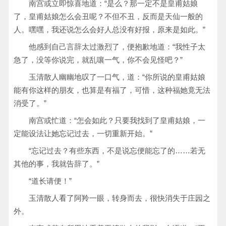
南宫或立即惊喜地道：“是么？那一定不是皇甫姑娘
了，皇甫姑娘怎么会丑呢？不但不丑，反而是天仙一般的
人。嘿嘿，我还说怎么会好人总没有好报，原来是如此。”
他感到自己言辞太过激烈了，便抱歉地道：“我性子太
急了，没等你说完，就乱嚷一气，你不会见怪吧？”
玉清散人幽幽地叹了一口气，道：“你所说的皇甫姑娘
能有你这样的朋友，也算是有福了，可惜，这种福她竟无法
消受了。”
南宫或忙道：“怎会如此？只要我找到了皇甫姑娘，一
定能设法让她忘记过去，一切重新开始。”
“忘记过去？有些东西，不是说忘便能忘了的……若无
其他的事，我就告辞了。”
“道长请便！”
玉清散人看了阿羚一眼，转身而去，很快消失于庄园之
外。