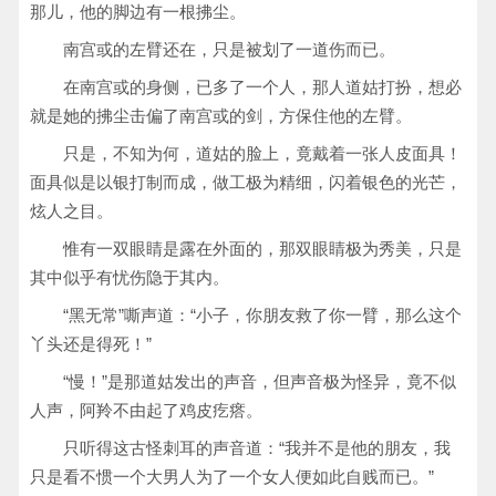
那儿，他的脚边有一根拂尘。
南宫或的左臂还在，只是被划了一道伤而已。
在南宫或的身侧，已多了一个人，那人道姑打扮，想必
就是她的拂尘击偏了南宫或的剑，方保住他的左臂。
只是，不知为何，道姑的脸上，竟戴着一张人皮面具！
面具似是以银打制而成，做工极为精细，闪着银色的光芒，
炫人之目。
惟有一双眼睛是露在外面的，那双眼睛极为秀美，只是
其中似乎有忧伤隐于其内。
“黑无常”嘶声道：“小子，你朋友救了你一臂，那么这个
丫头还是得死！”
“慢！”是那道姑发出的声音，但声音极为怪异，竟不似
人声，阿羚不由起了鸡皮疙瘩。
只听得这古怪刺耳的声音道：“我并不是他的朋友，我
只是看不惯一个大男人为了一个女人便如此自贱而已。”