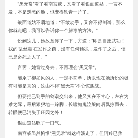
“黑无常”看了看南宫或，又看了看银面道姑，一言不
发，本是黝黑的脸，也变得铁青一片了。
银面道姑不屑地道：“不敢动手，又舍不得剑谱，那么
你就走吧，我可以告诉你一个解毒的方法。”
说到这儿，她故意停了一下，方道：“即是自废武功！
我的‘乱丝毒’在发作之前，没有任何预兆，发作了之后，便
已是必死之人了。”
言罢，她背过身去，不再理会“黑无常”。
能杀了柳如风的人，一定不简单，所以现在她所说的极
有可能是真的，这由不得“黑无常”不心惊胆战。
但要把已到手的剑谱交出来，他又实在不甘心，左右为
难之际，最后狠狠地一跺脚，长啸如鬼泣般向后飘掠而去，
转眼便已消失于庄园之外！
银面道姑叹了一口气。
南宫或虽然惋惜“黑无常”就这样溜走了，但阿羚已救