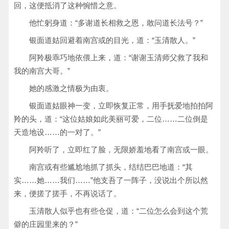
回，这便抵消了这种惋惜之意。
他忙躬身道：“多谢道长相救之恩，敢问道长法号？”
银面道姑回避着南宫或的目光，道：“玉清散人。”
阿羚极乖巧地依偎上来，道：“谢谢玉清师父救了我和
我的南宫大哥。”
她的感激之情极为由衷。
银面道姑眼神一变，立即恢复正常，用手抚爱地拍拍阿
羚的头，道：“这位姑娘如此美丽可爱，二位……二位倒是
天造地设……的一对了。”
阿羚听了，立即红了脸，无限娇羞地看了南宫或一眼。
南宫或有些尴尬地抓了抓头，结结巴巴地道：“其
实……她……我们……”他支吾了一阵子，没说出个所以然
来，便搓了搓手，不再说话了。
玉清散人似乎也有些仓促，道：“二位怎么会到这个荒
僻的庄园里来的？”