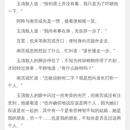
玉清散人道：“假剑谱上并没有毒，我只是为了吓唬他
一下。”
阿羚与南宫或先是一愣，接着便相视一笑。
玉清散人道：“我尚有事在身，先告辞一步了。”
言罢，也未等南宫或开口，便转身向庄园外走去。
南宫或忽然想起了什么，忙叫道：“道长慢走一步。”
玉清散人的脚步停住了，不知为何却稍稍停滞了片刻，
才回转过身来，平静地道：“有什么吩咐吗？”
南宫或忙道：“怎敢说吩咐二字？我是想向道长打听一
个人。”
玉清散人的眼中闪过一丝奇异的光芒，但南宫或没有注
意到，他接着道：“也许确切地说应该是两个人，因为她们
应该是在一起的，其中有一个是有些神智不知的姑娘，她是
我的朋友，另一个……也是我的朋友，不知你是否见过这两
个人。”