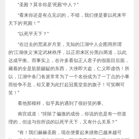
“圣殿？莫非你是‘死殿’中人？”
“看来你还是有点见识的，不错，我们便是要以死来平
天下的‘死殿！’”
“以死平天下？”
“在过去的荒涎岁月里，无知的江湖中人企图用所谓
的‘江湖侠义’来定武林秩序，以正邪来区分黑白两道，以此
达成平衡。而事实上，在许多看似正人君子的假面目后面，
藏着的全是肮脏龌龊的东西，大侠即大盗，仁义即虚伪！所
以，江湖中各门各派常常为了一个名份或为了一丁点的小事
而纷争不息，却又要为此打起冠冕堂皇的旗子！可笑啊可
笑！”
看他那模样，似乎真的遇到了很好笑的事。
南宫或道：“排除了偏激的成份，你说的也是有一些道
理的，但这与你所说的以死平天下，又有什么关系？”
“有！我们赫赫圣殿，现在便要起来拯救已越来越可