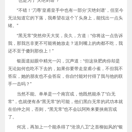
“也是为了‘灭绝剑谱’？”
“不错！‘刀尊’皇甫皇手中也有一部分‘灭绝剑谱’，但至今
无法知道它的下落，我希望在这个丫头身上，能找出一点头
绪。”
“黑无常”突然仰天大笑，良久，方道：“你将这一点告诉
我，那我岂非更不可能将她放走？送到嘴上的肉都不吃，我
还不至于傻到那份上！”
银面道姑眼中精光一闪，沉声道：“但这块肥肉你却是
无论如何也吃不下去的，如果你要带走皇甫小雀，不但我不
答应，她的朋友也不会答应，你自忖能对付得了我与他的联
手一击吗？”
当然不能。单单是一个南宫或，他既然能杀了“白无
常”，也就便有杀“黑无常”的可能，他们黑白无常的武功本就
在伯仲之间，否则，“黑无常”也不会以阿羚来要挟南宫或
了。
何况，再加上一个能杀得了“沧浪八卫”之首柳如风的“银