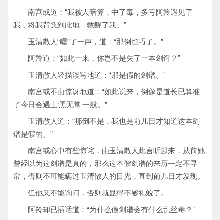
南宫或道：“我被人暗算，中了毒，多亏阿羚遇见了
我，将我背负到此地，救醒了我。”
玉清散人“喔”了一声，道：“那倒也巧了。”
阿羚道：“如此一来，你岂不是失了一本剑谱？”
玉清散人轻描淡写地道：“那是假的剑谱。”
南宫或不由惊讶地道：“如此说来，倒像是道长已算准
了今日会遇上‘黑无常’一般。”
玉清散人道：“那倒不是，我也是前几日才知道这本剑
谱是假的。”
南宫或心中有些惊诧，由玉清散人此言听起来，从前她
曾经以为这剑谱是真的，那么这本假剑谱的来历一定不寻
常，否则不可能瞒过玉清散人的目光，直到前几日才发现。
但他又不能询问，否则就显得不够礼貌了。
阿羚却已插话道：“为什么假剑谱会有什么乱丝毒？”