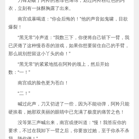
刀锋划破了阿羚的葱绿色薄绵，划过阿羚粉红色的内
衣，立刻有一抹酥胸露了出来。
南宫或暴喝道：“你会后悔的！”他的声音如鬼啸，目欲
爆裂！
“黑无常”冷声道：“我数三下，你便将自己斩下一臂，我
已厌倦了这种慢吞吞的游戏，如果你想要留住自己的手臂，
那么就别想留这小丫头的命！”
“黑无常”的紧紧地抵在阿羚的颈上，然后开始
数：“一！”
南宫或的脸色更为苍白！
“二！”
喊过此声，刀又切进了一些，因为不能动弹，阿羚只能
硬挨着，她那双美丽的眼睛中已充满了极度的痛苦之色！
没等第三声喊出来，南宫或便叫道：“慢！我答应你的
要求，不过在我卸下一臂之后，你要放过她，至于你杀不杀
我，随你便！”