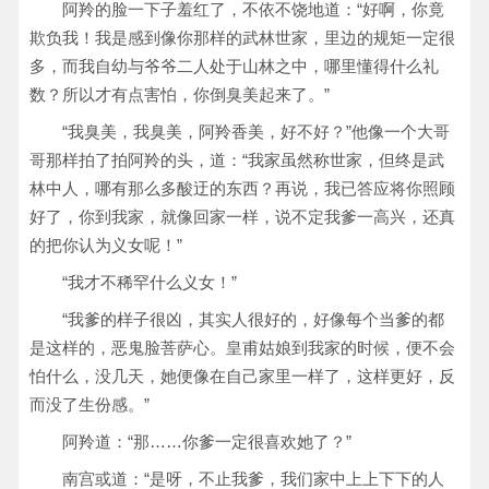
阿羚的脸一下子羞红了，不依不饶地道：“好啊，你竟
欺负我！我是感到像你那样的武林世家，里边的规矩一定很
多，而我自幼与爷爷二人处于山林之中，哪里懂得什么礼
数？所以才有点害怕，你倒臭美起来了。”
“我臭美，我臭美，阿羚香美，好不好？”他像一个大哥
哥那样拍了拍阿羚的头，道：“我家虽然称世家，但终是武
林中人，哪有那么多酸迂的东西？再说，我已答应将你照顾
好了，你到我家，就像回家一样，说不定我爹一高兴，还真
的把你认为义女呢！”
“我才不稀罕什么义女！”
“我爹的样子很凶，其实人很好的，好像每个当爹的都
是这样的，恶鬼脸菩萨心。皇甫姑娘到我家的时候，便不会
怕什么，没几天，她便像在自己家里一样了，这样更好，反
而没了生份感。”
阿羚道：“那……你爹一定很喜欢她了？”
南宫或道：“是呀，不止我爹，我们家中上上下下的人