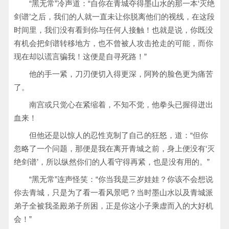
“黑无常”冷声道：“自你在青城夺得墨山水的那一本‘灭绝
剑谱’之后，我们的人就一直未让你脱离他们的视线，在这段
时间里，我们没有看到你与任何人接触！也就是说，你既没
有机会把剑谱转移地方，也不曾被人攻击抢走的可能，而你
现在却以谎言骗我！这便是自寻死路！”
他的手一紧，刀刃便切入得更深，阿羚的脸色更为痛苦
了。
南宫或只觉心在紧缩着，不知不觉，他拳头已握得迸出
血来！
但他还是以惊人的忍性克制了自己的狂怒，道：“但你
忽略了一个问题，那便是我在离开青城之前，身上便没有‘灭
绝剑谱’，所以纵然你们的人看守得再紧，也是没有用的。”
“黑无常”连声怪笑：“你当我是三岁娃娃？你该不会想说
你去青城，只是为了看一看风景吧？当时墨山水以及青城派
弟子全被我圣殿弟子所困，正是你这小子乘虚而入的大好机
会！”