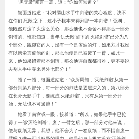
“黑无常”闻言一震，道：“你如何知道？”
银面道姑道：“我对墨山水手中剑谱的关心程度，决不
在你们‘死殿’之下，这小子根本未得到那一本剑谱！否则，
他既然对这丫头这么关心，那么他也不会舍不得那么一部分
剑谱的。谁都知道，当年‘仇天殿’留下的‘灭绝剑谱’已分为八
个部分，觊觎它的人，没有一个是省油的灯，如果方才我没
有以拂尘震偏他的剑，那么他便是已被废了一臂，如此一
来，他如果留着那本剑谱，那么他连自保都很难，更不要说
去别人手中夺来另外七部分！”
顿了一顿，银面道姑道：“众所周知，‘灭绝剑谱’从第一
部分到第八部分，每一部分的剑法是逐层深入的，第八部分
在长孙无影手中，要练成‘灭绝剑谱’，只有从第一部分开
始，无法也不可逾越！”
她看了南宫或一眼，接着道：“所以，如果他手中已抢
得了一部‘灭绝剑谱’，废了一臂之后，那一部分对他来说，
便与废纸无异，我想，他不会为了一卷废纸，而不惜自废一
臂吧？惟一可以解释的理由，便是他身上根本没有‘灭绝剑