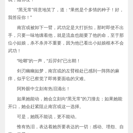
“黑无常”得意地笑了，道：“果然是个多情的种子！好，
我答应你！”
南宫或被卸下一臂，武功定是大打折扣，那时即使不出
手，只要一味地缠着他，就是流血也能要了他的命，至于那
位小姑娘，杀不杀并不重要，因为他已看出小姑娘根本不会
武功！
“呛啷”的一声，“后羿剑”已出鞘！
剑刃幽幽如梦，南宫或的左臂根处已感到一阵阵的麻
痒，似乎它已察觉了即将要面临的灾难。
阿羚眼中立刻有热泪涌出！
如果她能动，她会立刻向“黑无常”的刀撞去；如果她能
开口，她会赶紧阻止南宫或这一选择。
可是，她既不能说，更不能动。
惟有热泪，表达着她所要表达的一切：感动、埋怨、自