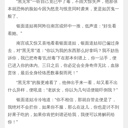
“黑无常”一听自己竟已中了毒，不由大惊失声，他那张
本就恐怖的脸如今因为怒意与恨意同时袭来，更是如厉鬼一
般了。
银面道姑将阿羚往南宫或怀中一推，低声道：“好生看
着她。”
南宫或又惊又喜地看着银面道姑，银面道姑却已偏过身
去，对“黑无常”道：“你以为我的东西那么好拿吗？我不妨告
诉你，我已把奇毒‘乱丝毒’下在那本剑谱上，你一沾手，便
已进入你的体内。三日之后，你必定会全身奇痒无比，血脉
贲张，最后全身经络悉数暴裂而死！”
“黑无常”的脸更难看了，他伸出手来一看，却又看不出
什么异样，便吼道：“老妖女，你以为几句话便能吓倒我？”
银面道姑冷冷地道：“你不相信，那就自管走便是了，
我绝对不会拦你，如果你不服，那么在这儿，你也是讨不到
好果子吃的，如果你肯把剑谱还给我，我便可以将解药给
你！”