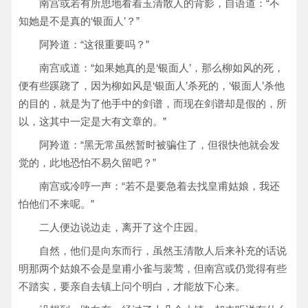
南宫或若有所思地看着玉清散人的背影，自语道：“不
知她是不是真的‘银面人’？”
阿羚道：“这很重要吗？”
南宫或道：“如果她真的是‘银面人’，那么柳如风的死，
便有些蹊跷了，因为柳如风是‘银面人’杀死的，‘银面人’杀他
的目的，就是为了他手中的剑谱，而现在剑谱却是假的，所
以，这其中一定是大有文章的。”
阿羚道：“黑无常虽然暂时被骗住了，但很快他就会发
觉的，此地恐怕不易久留吧？”
南宫或冷哼一声：“若不是要急着去找皇甫姑娘，我还
怕他们不来呢。”
二人便边说边走，离开了这个庄园。
自然，他们是向东而行，虽然玉清散人后来补充的话说
明那两个姑娘不会是皇甫小雀与裴莺，但南宫或仍觉得有些
不踏实，要亲自去镇上问个明白，才能放下心来。