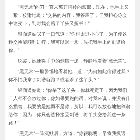
“黑无常”的刀一直未离开阿羚的颈部，现在，他手上又
一紧，狡猾地道：“交易的内容，我答应了，但我担心你会
中途变卦，到时我会赔了丫头又折书！”
银面道姑叹了一口气道：“你也太过小心了，为了使这
种交换能顺利进行，我可以退一步，先把我手上的剑谱给
你。”
说罢，她便将手中的剑谱一递，静静地看着“黑无常”。
“黑无常”一脸警惕地看着她，道：“为何如此信得过我？
你不怕我拿了剑谱就跑？或者杀了这丫头？”
银面道姑道：“你杀了这丫头，你就死定了，因为我们
二人都不会放过你，你如果要跑的话，对我来说，并没有什
么损害，我要的是她而不是你，所以，我可以放心地把剑谱
给你！因为，你只会选择接受剑谱，将丫头交给我这一条
路！”
“黑无常”一阵沉默后，方道：“你很聪明，早将我摸透