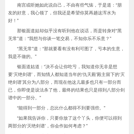
南宫或听她如此说自己，不由有些气恼，于是道：“朋
友的好意，我心领了，但我还是希望你莫再趟这浑水为
好！”
那银面道姑却似乎没有听到他在说话，而是转身对“黑
无常”道：“我想与你谈一笔交易，不知你乐不乐意？”
“黑无常”道：“那就要看有没有利可图了，亏本的生意，
我是不做的。”
银面道姑道：“决不会让你吃亏，我知道你无非是想
要‘灭绝剑谱’，而知情人都知道当年的‘仇天殿’殿主留下的‘灭
绝剑谱’其分为八部分，而现在他这儿最多也只有一部分而
已，你即使是设法杀了他，最终的结果也只是得到八部分剑
谱中的一部分。”
“能得到一部分，总比什么都得不到要强些。”
“如果我告诉你，只要你放了这个丫头，你便可以得到
两部分的‘灭绝剑谱’，你会作如何考虑？”