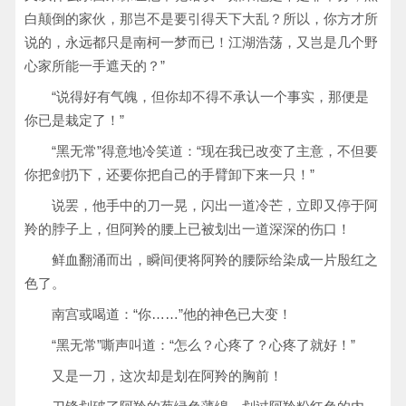
白颠倒的家伙，那岂不是要引得天下大乱？所以，你方才所
说的，永远都只是南柯一梦而已！江湖浩荡，又岂是几个野
心家所能一手遮天的？”
“说得好有气魄，但你却不得不承认一个事实，那便是
你已是栽定了！”
“黑无常”得意地冷笑道：“现在我已改变了主意，不但要
你把剑扔下，还要你把自己的手臂卸下来一只！”
说罢，他手中的刀一晃，闪出一道冷芒，立即又停于阿
羚的脖子上，但阿羚的腰上已被划出一道深深的伤口！
鲜血翻涌而出，瞬间便将阿羚的腰际给染成一片殷红之
色了。
南宫或喝道：“你……”他的神色已大变！
“黑无常”嘶声叫道：“怎么？心疼了？心疼了就好！”
又是一刀，这次却是划在阿羚的胸前！