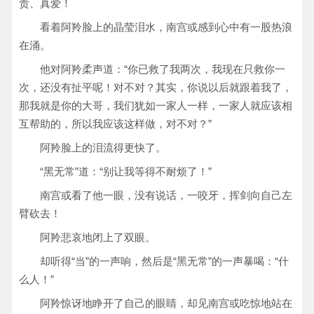
责、真爱！
看着阿羚脸上的晶莹泪水，南宫或感到心中有一股热浪
在涌。
他对阿羚柔声道：“你已救了我两次，我现在只救你一
次，还没有扯平呢！对不对？其实，你说以后就跟着我了，
那我就是你的大哥，我们犹如一家人一样，一家人就应该相
互帮助的，所以我应该这样做，对不对？”
阿羚脸上的泪流得更快了。
“黑无常”道：“别让我等得不耐烦了！”
南宫或看了他一眼，没有说话，一咬牙，挥剑向自己左
臂砍去！
阿羚悲哀地闭上了双眼。
却听得“当”的一声响，然后是“黑无常”的一声暴喝：“什
么人！”
阿羚惊讶地睁开了自己的眼睛，却见南宫或吃惊地站在