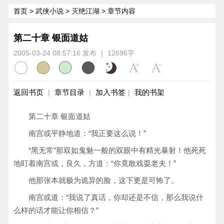
首页
>
武侠小说
>
灭绝江湖
> 章节内容
第二十章 银面道姑
2005-03-24 08:57:16 发布
|
12696字
返回书页
章节目录
加入书签
我的书架
|
|
|
第二十章 银面道姑
南宫或平静地道：“我正要这么说！”
“黑无常”那双如鬼魅一般的双眼中有精光暴射！他死死
地盯着南宫或，良久，方道：“你竟敢戏耍老夫！”
他那张本就极为诡异的脸，这下更是可怖了。
南宫或道：“我说了真话，你却还是不信，那么我说什
么样的话才能让你相信？”