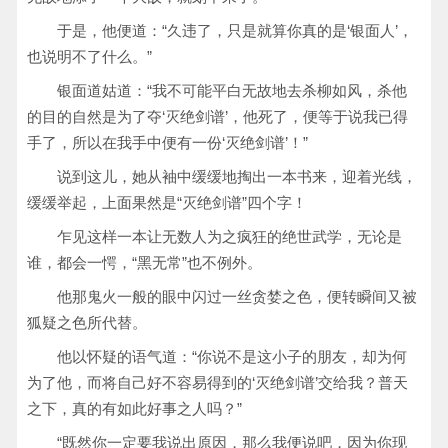
于是，他便道：“久违了，只是就算你真的是‘银面人’，
也说明不了什么。”
银面道姑道：“我不可能平白无故地去杀柳如风，杀他
的目的自然是为了夺‘灭绝剑谱’，他死了，便等于说我已得
手了，所以在我手中便有一份‘灭绝剑谱’！”
说到这儿，她从袖中缓缓地掏出一本书来，迎着光线，
缓缓举起，上面果然是“灭绝剑谱”四个字！
乍见这样一本让无数人为之疯狂的绝世武学，无论是
谁，都会一愕，“黑无常”也不例外。
他那鬼火一般的眼中闪过一丝贪婪之色，便转瞬间又被
狐疑之色所代替。
他以怀疑的语气道：“你说不是这小子的朋友，却为何
为了他，而将自己好不容易得到的‘灭绝剑谱’交给我？普天
之下，真的有如此好事之人吗？”
“既然你一定要我说出原因，那么我便说吧，因为你现