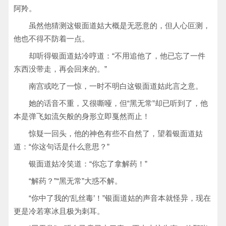
阿羚。
虽然他猜测这银面道姑大概是无恶意的，但人心叵测，
他也不得不防着一点。
却听得银面道姑冷哼道：“不用追他了，他已忘了一件
东西没带走，再会回来的。”
南宫或吃了一惊，一时不明白这银面道姑此言之意。
她的话音不重，又很嘶哑，但“黑无常”却已听到了，他
本是弹飞如流矢般的身形立即戛然而止！
惊疑一回头，他的神色有些不自然了，望着银面道姑
道：“你这句话是什么意思？”
银面道姑冷笑道：“你忘了拿解药！”
“解药？”“黑无常”大惑不解。
“你中了我的‘乱丝毒’！”银面道姑的声音本就怪异，现在
更是冷若寒冰且极为刺耳。