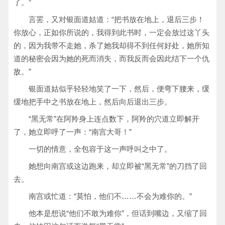
了。”
言罢，又对银面道姑道：“把书放在地上，退后三步！
你放心，正如你所说的，我得到此书时，一定会放过这丫头
的，因为我带不走她，杀了她我却得不到任何好处，她所知
道的秘密会因为她的死而消失，而我反而会因此结下一个仇
敌。”
银面道姑似乎轻轻地笑了一下，然后，便弯下腰来，缓
缓地把手中之书放在地上，然后向后退出三步。
“黑无常”在阿羚身上连点数下，阿羚的穴道立即解开
了，她立即呼了一声：“南宫大哥！”
一切的情意，全包容于这一声呼叫之中了。
她想向南宫或这边跑来，却立即被“黑无常”的刀挡了回
去。
南宫或忙道：“莫怕，他们不……不会为难你的。”
他本是想说“他们不敢为难你”，但话到嘴边，又缩了回