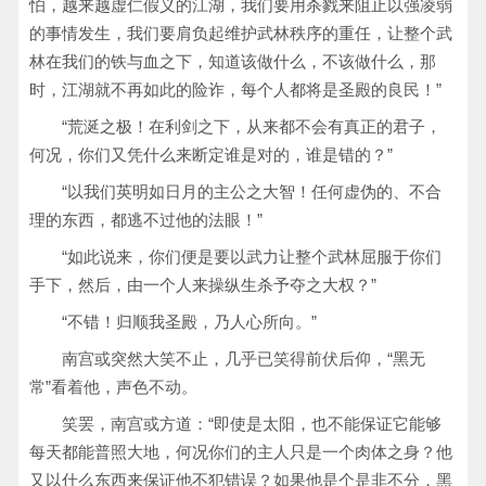
怕，越来越虚仁假义的江湖，我们要用杀戮来阻止以强凌弱
的事情发生，我们要肩负起维护武林秩序的重任，让整个武
林在我们的铁与血之下，知道该做什么，不该做什么，那
时，江湖就不再如此的险诈，每个人都将是圣殿的良民！”
“荒涎之极！在利剑之下，从来都不会有真正的君子，
何况，你们又凭什么来断定谁是对的，谁是错的？”
“以我们英明如日月的主公之大智！任何虚伪的、不合
理的东西，都逃不过他的法眼！”
“如此说来，你们便是要以武力让整个武林屈服于你们
手下，然后，由一个人来操纵生杀予夺之大权？”
“不错！归顺我圣殿，乃人心所向。”
南宫或突然大笑不止，几乎已笑得前伏后仰，“黑无
常”看着他，声色不动。
笑罢，南宫或方道：“即使是太阳，也不能保证它能够
每天都能普照大地，何况你们的主人只是一个肉体之身？他
又以什么东西来保证他不犯错误？如果他是个是非不分，黑