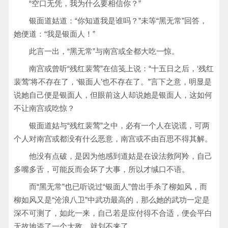
“空口无凭，我为什么要相信你？”
银面道姑道：“你知道我是谁吗？”未等“黑无常”回答，
她便道：“我是银面人！”
此言一出，“黑无常”与南宫或全都大吃一惊。
南宫或曾听“残红裴莺”在信笺上说：“十五日之后，‘残红
裴莺’将不存在了，‘银面人’也不存在了。”言下之意，明显是
说她自己便是银面人，但眼前这人却说她是银面人，这如何
不让南宫或吃惊？
银面道姑与“残红裴莺”之中，必有一个人在说谎，可两
个人对南宫或都没有什么恶意，南宫或不由百思不得其解。
他没有点破，是因为他感到道姑是在设法救阿羚，自己
多嘴多舌，可能反而会坏了大事，所以才缄口不语。
而“黑无常”也已听说过“银面人”曾出手杀了柳如风，而
柳如风又是“沧浪八卫”中武功最高的，那么她的武功一定是
深不可测了，如此一来，自己若是应付得不合适，便会平白
无故地添了一个大敌，就划不来了。