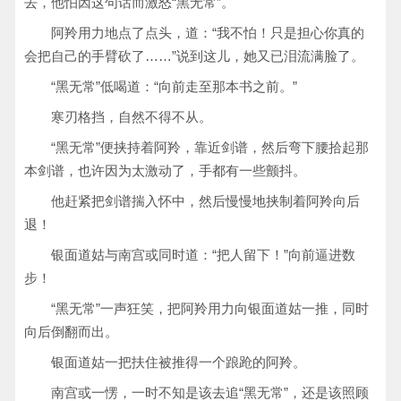
去，他怕因这句话而激怒“黑无常”。
阿羚用力地点了点头，道：“我不怕！只是担心你真的
会把自己的手臂砍了……”说到这儿，她又已泪流满脸了。
“黑无常”低喝道：“向前走至那本书之前。”
寒刃格挡，自然不得不从。
“黑无常”便挟持着阿羚，靠近剑谱，然后弯下腰拾起那
本剑谱，也许因为太激动了，手都有一些颤抖。
他赶紧把剑谱揣入怀中，然后慢慢地挟制着阿羚向后
退！
银面道姑与南宫或同时道：“把人留下！”向前逼进数
步！
“黑无常”一声狂笑，把阿羚用力向银面道姑一推，同时
向后倒翻而出。
银面道姑一把扶住被推得一个踉跄的阿羚。
南宫或一愣，一时不知是该去追“黑无常”，还是该照顾