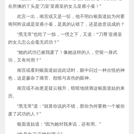
在所擒的丫头是‘刀皇’皇甫皇的女儿皇甫小雀！”
此言一出，南宫或又是一怔，他不明白银面道姑为何要
将阿羚说成是皇甫小雀，是真的认错了，还是故意说成的？
“黑无常”也吃了一惊，一愣之下，又道：“‘刀尊’皇甫皇
的女儿怎么会毫无武功？”
“她的武功已被我废了！像她这样的人，空留一身武
功，又有何用？”
南宫或看到银面道姑说此话时，眼中闪过一种古怪的神
色，这是掺杂了痛苦、怨恨与哀伤的眼神。
南宫或不由更是疑云顿升，暗暗地猜测这银面道姑的来
历。
“黑无常”道：“就算你说的不错，那你为何要救一个被你
废了武功的人？”
银面道姑道：“因为她对我来说，还有用。”