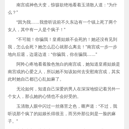
南宫或神色大变，惊骇欲绝地看着玉清散人道：“为什
么？”
“因为我……我曾听说前不久东边有一个镇上死了两个
女人，其中有一人是个疯子！”
“不可能！你骗我！皇甫姑娘不会死的！她还没有见到
我，怎么会死？她怎么忍心就那么离去！”南宫或一步一步
地向后退，边退边道：“你骗我，你在骗我……”
阿羚心疼地看着脸色煞白的南宫或，她知道皇甫姑娘是
南宫或的心爱之人，所以她不知该如何去安慰南宫或，其实
此时她自己都已心乱如麻了。
无论如何，知道自己深爱的男人在深深地惦记着另外一
个女人，那么她的心情也不会好受的。
玉清散人眼中闪过一丝痛苦之色，嘶声道：“不过，我
听说那个疯了的姑娘长得很丑，而另外那位则是一脸的麻
子。”