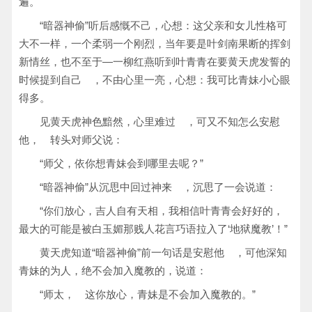
遍。
“暗器神偷”听后感慨不己，心想：这父亲和女儿性格可
大不一样，一个柔弱一个刚烈，当年要是叶剑南果断的挥剑
新情丝，也不至于—一柳红燕听到叶青青在要黄天虎发誓的
时候提到自己 ，不由心里一亮，心想：我可比青妹小心眼
得多。
见黄天虎神色黯然，心里难过 ，可又不知怎么安慰
他， 转头对师父说：
“师父，依你想青妹会到哪里去呢？”
“暗器神偷”从沉思中回过神来 ，沉思了一会说道：
“你们放心，吉人自有天相，我相信叶青青会好好的，
最大的可能是被白玉媚那贱人花言巧语拉入了‘地狱魔教’！”
黄天虎知道“暗器神偷”前一句话是安慰他 ，可他深知
青妹的为人，绝不会加入魔教的，说道：
“师太， 这你放心，青妹是不会加入魔教的。”