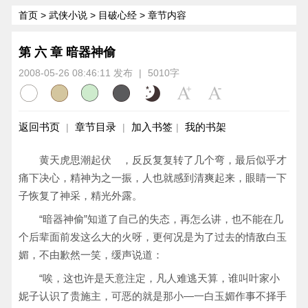
首页
>
武侠小说
>
目破心经
> 章节内容
第 六 章 暗器神偷
2008-05-26 08:46:11 发布
|
5010字
返回书页
章节目录
加入书签
我的书架
|
|
|
黄天虎思潮起伏 ，反反复复转了几个弯，最后似乎才
痛下决心，精神为之一振，人也就感到清爽起来，眼睛一下
子恢复了神采，精光外露。
“暗器神偷”知道了自己的失态，再怎么讲，也不能在几
个后辈面前发这么大的火呀，更何况是为了过去的情敌白玉
媚，不由歉然一笑，缓声说道：
“唉，这也许是天意注定，凡人难逃天算，谁叫叶家小
妮子认识了贵施主，可恶的就是那小—一白玉媚作事不择手