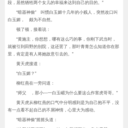
段，居然牺牲两个女儿的幸福来达到自己的目的。”
“暗器神偷” 叫惯白玉媚十几年的小贱人，突然改口叫
白玉媚， 颇为不自然。
顿了顿，接着说：
“黄施主，你想想，哪有这么巧的事，你刚下武当时，
就被引到田野的别院，这还罢了，那叶青青怎么知道你在那
里，肯定是有人将她故意引去的。”
黄天虎接道：
“白玉媚？”
柳红燕在一旁问道：
“师父 ，那小—一白玉嵋为什么要这么作害虎哥哥。”
黄天虎从柳红燕的口气中分明感到是为自己抱不平，没
有一点看不起自己的不屑神情，心里大为感动。
“暗器神偷”摇摇头道：