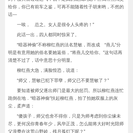
给你，你已有前车之鉴，可再不能随着性子胡来哟，不然的
话—
一唉， 总之。女人是很令人头疼的！”
此话一出，四人都同时惊呆了。
“暗器神偷”不称柳红燕的法名慧敏，而改成 “燕儿”分
明是有意用她的俗名要她返俗，“将燕儿交给你。”这句话再
清楚不过了，话中意思十分明显。
柳红燕大急，满脸惶恐，说道：
“师父，慧敏已犯下罪孽，师父已不要慧敏了？”
要知道被师父逐出师门是最大的惩罚。所以柳红燕连忙
跪倒在地．“暗器神偷”扶起柳红燕，拍了拍她双服上的灰
尘，柔声道：
“傻孩子，师父也舍不得你，只是为师考虑到你尘缘未
尽，更何况你青春年少，风华正茂，怎么能将大好时光陪师
父浪费在这荒山野岭，残月孤灯下呢？”