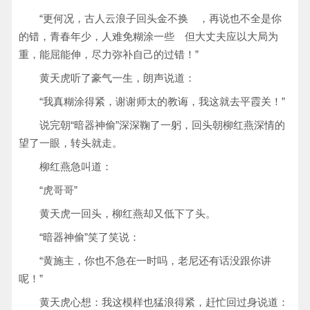
“更何况，古人云浪子回头金不换 ，再说也不全是你
的错，青春年少，人难免糊涂一些 但大丈夫应以大局为
重，能屈能伸，尽力弥补自己的过错！”
黄天虎听了豪气一生，朗声说道：
“我真糊涂得紧，谢谢师太的教诲，我这就去平霞关！”
说完朝“暗器神偷”深深鞠了一躬，回头朝柳红燕深情的
望了一眼，转头就走。
柳红燕急叫道：
“虎哥哥”
黄天虎一回头，柳红燕却又低下了头。
“暗器神偷”笑了笑说：
“黄施主，你也不急在一时吗，老尼还有话没跟你讲
呢！”
黄天虎心想：我这模样也猛浪得紧，赶忙回过身说道：