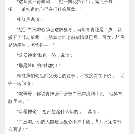
“这我就不得而知， 她一向花招百出，鬼点子甚
多， 谁知道她心里在打什么算盘。”
柳红燕说道：
“想那白玉媚心肠怎这般狠毒，当年青青还是半岁，就
撇下了叶老前辈 ，就算对叶老前辈情缘已尽，可女儿毕竟
是她亲生，怎舍得—一”
“暗器神偷”脸色一怒，说道：
“那是姓叶的自找的！”
柳红燕怕勾起师父伤心的往事，不敢接着在下说， 话
锋一转问道：
“虎哥哥，你说青妹会不会被白玉媚骗到什么 ‘地狱神
教’里去。”
“暗器神偷” 忽然想起什么似的， 说道：
“白玉媚那小贱人能这么狠心不择手段，背后肯定有什
么图谋！”