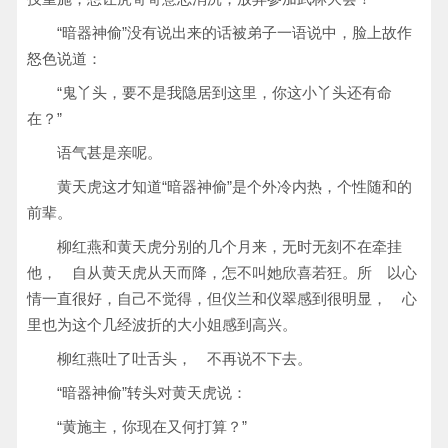
“暗器神偷”没有说出来的话被弟子一语说中，脸上故作
怒色说道：
“鬼丫头，要不是我隐居到这里，你这小丫头还有命
在？”
语气甚是亲呢。
黄天虎这才知道“暗器神偷”是个外冷内热，个性随和的
前辈。
柳红燕和黄天虎分别的几个月来，无时无刻不在牵挂
他， 自从黄天虎从天而降，怎不叫她欣喜若狂。所 以心
情一直很好，自己不觉得，但仪兰和仪翠感到很明显， 心
里也为这个几经波折的大小姐感到高兴。
柳红燕吐了吐舌头， 不再说不下去。
“暗器神偷”转头对黄天虎说：
“黄施主，你现在又何打算？”