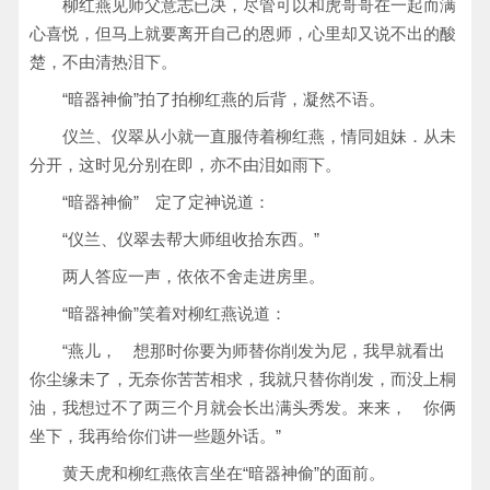
柳红燕见师父意志已决，尽管可以和虎哥哥在一起而满
心喜悦，但马上就要离开自己的恩师，心里却又说不出的酸
楚，不由清热泪下。
“暗器神偷”拍了拍柳红燕的后背，凝然不语。
仪兰、仪翠从小就一直服侍着柳红燕，情同姐妹．从未
分开，这时见分别在即，亦不由泪如雨下。
“暗器神偷” 定了定神说道：
“仪兰、仪翠去帮大师组收拾东西。”
两人答应一声，依依不舍走进房里。
“暗器神偷”笑着对柳红燕说道：
“燕儿， 想那时你要为师替你削发为尼，我早就看出
你尘缘未了，无奈你苦苦相求，我就只替你削发，而没上桐
油，我想过不了两三个月就会长出满头秀发。来来， 你俩
坐下，我再给你们讲一些题外话。”
黄天虎和柳红燕依言坐在“暗器神偷”的面前。