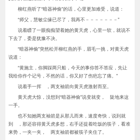
柳红燕听了“暗器神偷”的话，心里更加难受，说道：
“师父，慧敏尘缘已尽了，我再不－－－－－－－”
说着瞟了一眼痴痴望着她的黄天虎，心里一软，就说不
下去了，委是犹豫不决。
“暗器神偷”突然松开柳红燕的手，眉毛一挑，对黄天虎
说道：
“黄施主，你脚踩两只船，今天的事你答不答应，先让
我给你作个记号，不然的话，你又好了伤疤忘了痛。”
说着手一挥 ，两支袖箭向黄天虎激射而至。
黄天虎大惊，没想到“暗器神偷”说变就变， 陡地来这
一手。
也不知她两支袖箭是从那儿而来，速度奇快，说到就
到 ，那还容得黄天虎多想，右手还提着吃饭的筷子，看准
来势，一夹一夹， 两支袖箭都被筷子夹住了。