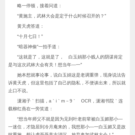
略一停顿，接着问道：
“黄施主，武林大会是定于什么时候召开的？”
黄天虎答道：
“十月七日！”
“暗器神偷”一拍手道：
“这就是了，这就是了， 白玉娟那小贱人的阴谋肯定
是与这次武林大会有关！想当年—一”
她本想就事论事，说白玉娟这是老调重弹，现身说法告
诉黄天虎，但这里包括了自己的隐私，不便谈出来，所以就
止口不说。
潇湘子｀扫描，a｀i｀m－9｀ OCR，潇湘书院｀连
载柳红燕在一旁笑道：
“想当年师父不就是因为见到叶老前辈被白玉媚那小—
一迷住，才隐居到冷月庵来的，我想那小—一白玉媚又是故
技重施，想让虎哥哥意志消沉，放弃参加武林大会！”