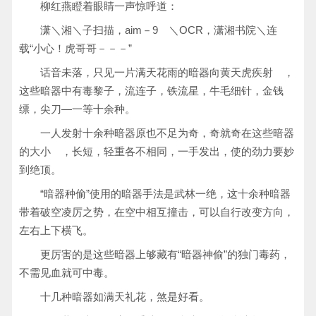
柳红燕瞪着眼睛一声惊呼道：
潇＼湘＼子扫描，aim－9 ＼OCR，潇湘书院＼连
载“小心！虎哥哥－－－”
话音未落，只见一片满天花雨的暗器向黄天虎疾射 ，
这些暗器中有毒黎子，流连子，铁流星，牛毛细针，金钱
缥，尖刀—一等十余种。
一人发射十余种暗器原也不足为奇，奇就奇在这些暗器
的大小 ，长短，轻重各不相同，一手发出，使的劲力要妙
到绝顶。
“暗器种偷”使用的暗器手法是武林一绝，这十余种暗器
带着破空凌厉之势，在空中相互撞击，可以自行改变方向，
左右上下横飞。
更厉害的是这些暗器上够藏有“暗器神偷”的独门毒药，
不需见血就可中毒。
十几种暗器如满天礼花，煞是好看。