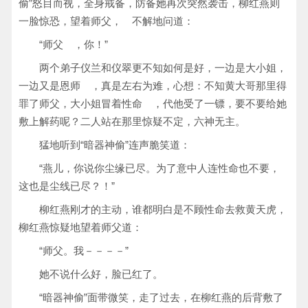
偷”怒目而视，全身戒备，防备她再次突然袭击，柳红燕则
一脸惊恐，望着师父， 不解地问道：
“师父 ，你！”
两个弟子仪兰和仪翠更不知如何是好，一边是大小姐，
一边又是恩师 ，真是左右为难，心想：不知黄大哥那里得
罪了师父，大小姐冒着性命 ，代他受了一镖，要不要给她
敷上解药呢？二人站在那里惊疑不定，六神无主。
猛地听到“暗器神偷”连声脆笑道：
“燕儿，你说你尘缘已尽。为了意中人连性命也不要，
这也是尘线已尽？！”
柳红燕刚才的主动，谁都明白是不顾性命去救黄天虎，
柳红燕惊疑地望着师父道：
“师父。我－－－－”
她不说什么好，脸已红了。
“暗器神偷”面带微笑，走了过去，在柳红燕的后背敷了