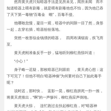
然而黄天虎只知暗器手法是见所未见，闻所未闻 而不
知道暗器上喂有剧毒，就是喂有剧毒他也不怕，因为他已吞
了天下第一毒物“百毒金 蟾”，百毒不侵。
他哪敢怠慢，凝目一观，暗器中的间隙一目了然，身形
一起，左穿右插，暗器纷纷落地。
突然一枚形似金钱缥的暗器， 四周布满锯齿，疾飞而
至。
黄天虎刚准备反手一抄，猛地听到柳红燕惊叫道：
“小心！”
身子略一迟疑，那枚暗器已到跟前 ，黄天虎心想：这
下可完了！但他不明白‘暗器神偷”为何要对自己下如此毒手
呢？
说时迟，那时快， 蓝影一晃，柳红燕拼死一扑一推，
将黄天虎推出，“啊”的一声惨叫，柳红燕应声倒地。
黄天虎大惊， 连忙跑过去扶起柳红燕，对“暗器神