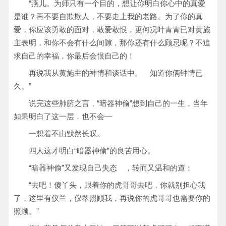
“燕儿。为师只有一个目的，想让你明白你心中的真爱
是谁？再不要自欺欺人，不要走上我的老路。为了你的真
爱，你应该勇敢的面对，敢爱敢恨，更何况叶青青已对黄施
主表明，和你不会有什么间隙，那你还有什么顾忌呢？不追
求自己的幸福，你最后会恨自己的！
再说我从黄施主的神情和谈话中。 知道你俩钟情已
久。”
说完这些肺腑之言，“暗器神偷”想到自己的一生，当年
如果明白了这一层，也不会—
一想着不由默然长叹。
四人这才明白“暗器神偷”的良苦用心。
“暗器神偷”又发现自己失态 ，转而又温和的道：
“去吧！傻丫头，跟着你的虎哥哥去吧，你就别担心我
了，这里有仪兰，仪翠照顾我，再说你的虎哥哥也需要你的
照顾。”