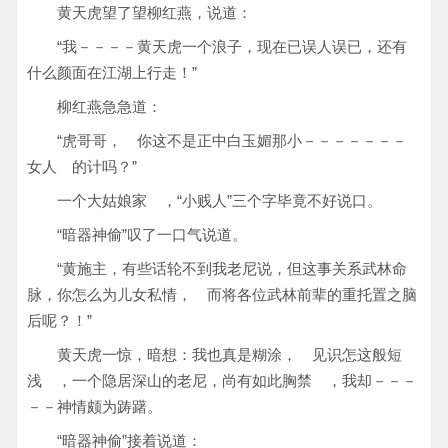
黄天虎望了望柳红燕，说道：
“我－－－－黄天虎一个浪子，现在已误人误已，还有
什么颜面在江湖上行走！”
柳红燕急急道：
“虎哥哥， 你这不是正中白玉媚那小－－－－－－－
女人 的计吗？”
一个大姑娘家 ，“小贱人”三个字毕竟不好说口。
“暗器神偷”叹了一口气说道。
“黄施主，有些话轮不到我老尼说，但这事关系武林命
脉，你怎么为儿女私情， 而将各位武林前辈的重托置之脑
后呢？！”
黄天虎一惊，暗想：我也真是糊涂， 见识怎这般短
浅 ，一个隐居深山的老尼，尚有如此胸禁 ，我却－－－
－－神情颇为踌躇。
“暗器神偷”接着说道：