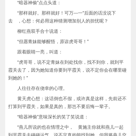
“暗器神偷”点点头道：
“那样就好。那样就好！可万—一”后面的话没说下
去 ，心想：何必用这种猜测增加别人的担忧呢？
柳红燕双手合十说道：
“但愿青妹能够醒悟，原谅虎哥哥！”
跟着眼睛一亮，叫道：
“虎哥哥，说不定青妹在到处找你，找不到你，就到平
霞关去了，因为她知道你要到平霞关，说不定你会在哪里碰
到她的！”
人往往存在侥幸的心理。
黄天虎心想：这话倒也不假，或许真是这样，先前还不
打算到平霞关，如果是真的，那岂不要后悔一辈子。
“暗器神偷”意味深长的笑了笑说道：
“燕儿所说的也在情理之中， 黄施主你就和燕儿一起
到平霞关去碰碰运气，说不定真的能找到她，但我将燕儿交