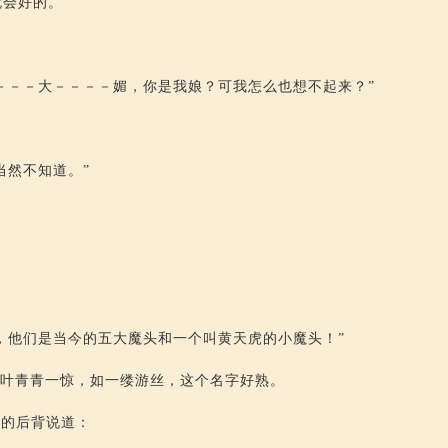
会好的。”
－－－大－－－－媚，你是我娘？可我怎么也想不起来？”
当然不知道。”
：
，他们是当今的五大魔头和一个叫黄天虎的小魔头！”
 叶青青一惊，如一缕游丝，这个名字好熟。
青的后背说道：