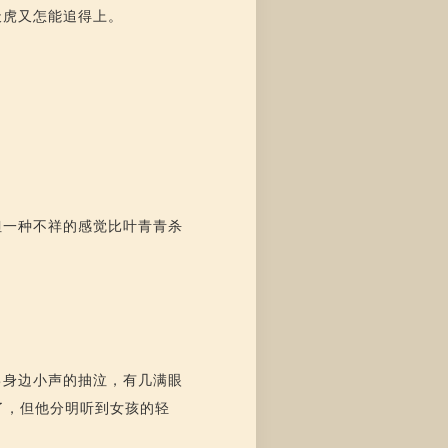
天虎又怎能追得上。
但一种不祥的感觉比叶青青杀
己身边小声的抽泣，有几满眼
了，但他分明听到女孩的轻