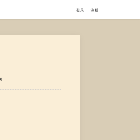
登录
注册
说