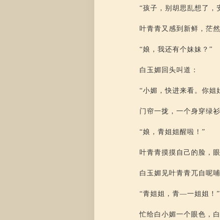
“孩子，别胡思乱想了，
叶青青又感到新鲜，茫
“娘，我还有个妹妹？”
白玉媚回头叫道：
“小媚，快进来看。你姐
门帘一拢，一个身穿绿
“娘，青姐姐醒啦！”
叶青青摸摸自己的脸，
白玉媚见叶青青兀自呢
“青姐姐，青—一姐姐！
忙给白小媚一个眼色，