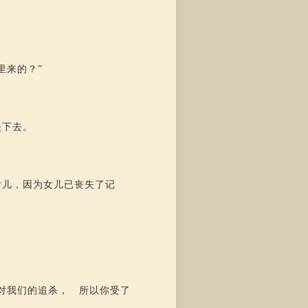
里来的？”
淡下去。
女儿，因为女儿已丧失了记
对我们的追杀， 所以你受了