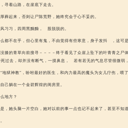
 ，寻着山路，在崖底下走去。
去厚葬起来，否则让尸陈荒野，她终究会于心不妥的。
凉风习习，四周黑黝黝， 股脱脱的。
什么都不在乎，但心里有鬼，不由觉得有些寒意，身子发抖 ，这可
着没膝的青草向前搜寻－－－－终于看见了众崖上坠下的叶青青之尸
昏死过去，却并没有断气，一摸鼻息， 若有若无的气息尽管很微弱
“地狱神教”，吩咐最好的医生，和内力最高的魔头为女儿疗伤，喂
现自己躺在一个金碧辉煌的闺房里。
什么地方？
的是，她头脑一片空白，她对以前的事一点也记不起来了，甚至不知
了。