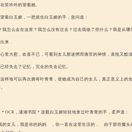
正在笑吟吟的望着她。
的望着白玉媚，一把抓住白玉媚的手，急问道：
？我怎么会在这里？我怎么没有过去？过去我做了些什么？我是从哪
了出来．
，心里大慰，欢喜不已，可看到女儿那迷惘而痛苦的神情，喜悦又黯
，已经失去了记忆，完全的失去记忆。
，这样地可以再次拥有叶青青，使她成为自己的女儿，真正意义上的
养。
9 ＊OCR，潇湘书院＊连载白玉媚轻轻地拿过叶青青的手，柔声道：
我的女儿，我是你的妈妈 ，你一直在这里生活的， 由于那些魔头