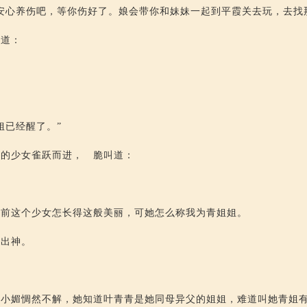
安心养伤吧，等你伤好了。娘会带你和妹妹一起到平霞关去玩，去找
然道：
姐已经醒了。”
衫的少女雀跃而进， 脆叫道：
眼前这个少女怎长得这般美丽，可她怎么称我为青姐姐。
哺出神。
”
白小媚惆然不解，她知道叶青青是她同母异父的姐姐，难道叫她青姐