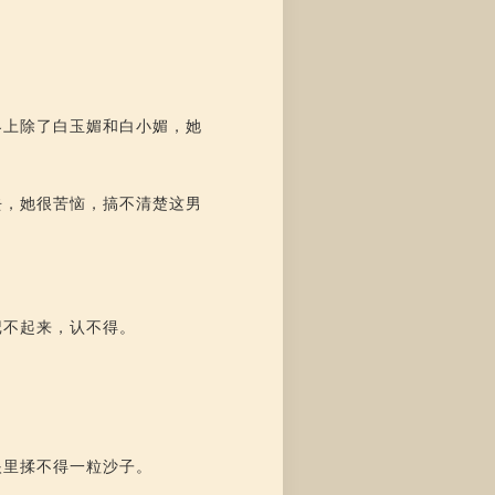
界上除了白玉媚和白小媚，她
去，她很苦恼，搞不清楚这男
记不起来，认不得。
眼里揉不得一粒沙子。