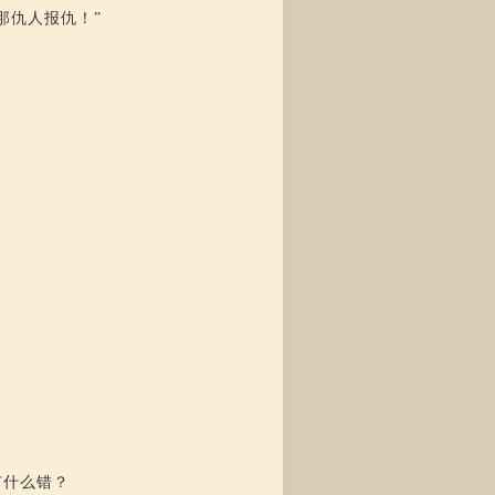
那仇人报仇！”
有什么错？