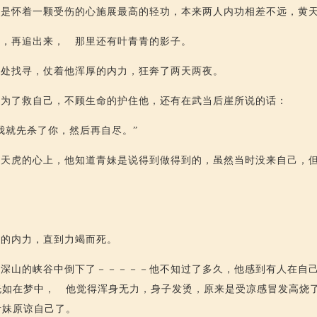
青是怀着一颗受伤的心施展最高的轻功，本来两人内功相差不远，黄
服，再追出来， 那里还有叶青青的影子。
四处找寻，仗着他浑厚的内力，狂奔了两天两夜。
谷为了救自己，不顾生命的护住他，还有在武当后崖所说的话：
我就先杀了你，然后再自尽。”
黄天虎的心上，他知道青妹是说得到做得到的，虽然当时没来自己，
己的内力，直到力竭而死。
个深山的峡谷中倒下了－－－－－他不知过了多久，他感到有人在自
恍如在梦中， 他觉得浑身无力，身子发烫，原来是受凉感冒发高烧
青妹原谅自己了。