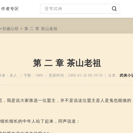
作者专区
>
目破心经
> 第 二 章 茶山老祖
第 二 章 茶山老祖
作者：龙人 | 字数：
5089
| 更新时间：
2008-05-26 08:39:50
| 分类：
武侠小
思，我是说大家推选一位盟主，并不是说这位盟主是人是鬼也能做的
脚细长细长的中年人站了起来，同声说道：