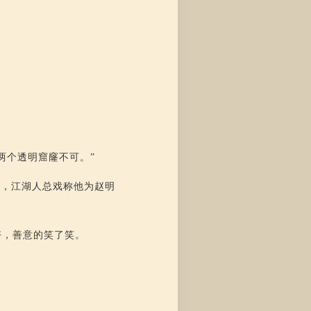
两个透明窟窿不可。”
 ，江湖人总戏称他为赵明
好，善意的笑了笑。