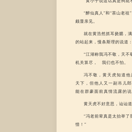
“黄小子说这话真是狗屁
“醉仙真人”和“茶山老
颇显亲见。
就在黄浩然抓耳挠腮，
的站起来，慢条斯理的说道
“江湖称我冯不敬，天不
机关算尽， 我们也不怕。
冯不敬，黄天虎知道他
天下，但他人又一副吊儿
能在群豪面前真情流露的说
黄天虎不好意思，讪讪
“冯老前辈真是太抬举了
惜！”