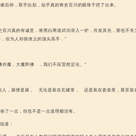
前俯后仰，双手比划，似乎真的将史百川的眼珠于挖了出来。
史百川真的有诚意，将黑白两道武功溶入一炉，共发其光，那也不失
，但为人却很侠义的顶尖高手．”
佛亦魔，大魔即佛 ，我们不应贸然定论。”
粗人，屎便是屎， 无论是装在瓦罐里， 还是装在瓷壶里，甚至装
粗俗了一点，但也不是一点道理都没有。
，说道：