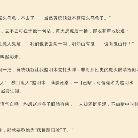
：
缩头乌龟，不去了， 当然黄统领就不算缩头乌龟了。”
虎，去不去可在于他一句话，黄天虎虎眉一扬，掷地有声地说道：
是魔人鬼窟， 我们也要去闯一闯，明知山有鬼， 偏向鬼山行！”
地喝起彩来。
闹一把，黄统领就让我赵明木去打头阵．非将那姓史的魔头眼睛给戳
门人“ 独目追人”赵明木，满脸沧桑，一目已瞎，可偏偏名为赵明水
，威震江湖。
，语气自嘲，均想赵老爷子眼睛有疾， 人却还挺乐观，不由暗中叫
目，那就要称他为“瞎目阴阳脸”了。”