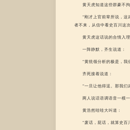
黄天虎知道这些群豪不
“刚才上官前辈所说，这
者不来，从信中看史百川这
黄天虎这话说的合情入
一阵静默，齐生说道：
“黄统领分析的极是，我
齐死接着说道：
“一旦让他得逞。那我们
两人说话语调语音一模
黄浩然哇哇大叫道：
“废话，屁话，就算史百