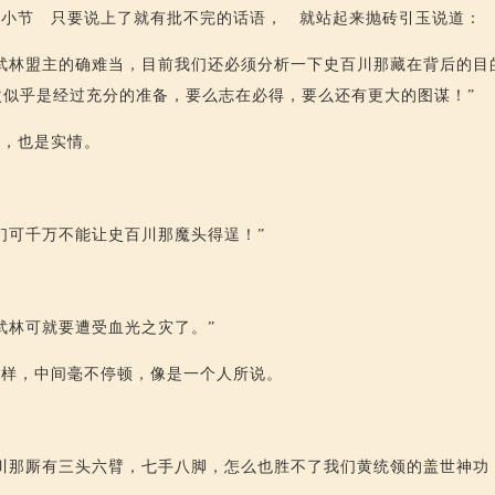
拘小节 只要说上了就有批不完的话语， 就站起来抛砖引玉说道：
武林盟主的确难当，目前我们还必须分析一下史百川那藏在背后的目
次似乎是经过充分的准备，要么志在必得，要么还有更大的图谋！”
理，也是实情。
们可千万不能让史百川那魔头得逞！”
武林可就要遭受血光之灾了。”
一样，中间毫不停顿，像是一个人所说。
川那厮有三头六臂，七手八脚，怎么也胜不了我们黄统领的盖世神功