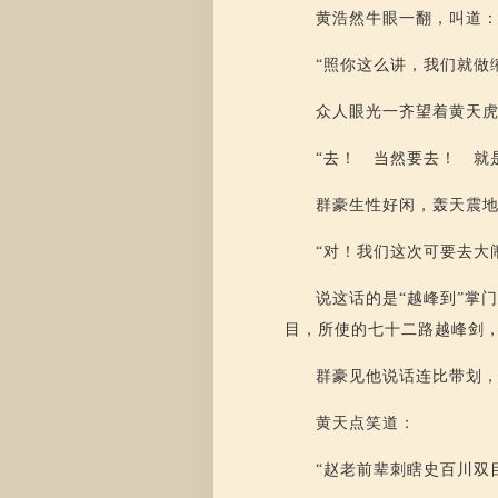
黄浩然牛眼一翻，叫道
“照你这么讲，我们就做
众人眼光一齐望着黄天
“去！ 当然要去！ 就
群豪生性好闲，轰天震
“对！我们这次可要去大
说这话的是“越峰到”掌
目，所使的七十二路越峰剑
群豪见他说话连比带划
黄天点笑道：
“赵老前辈刺瞎史百川双