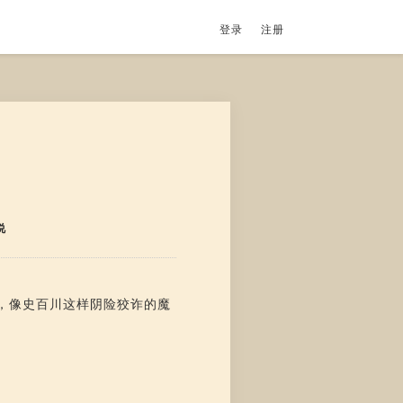
登录
注册
说
，像史百川这样阴险狡诈的魔