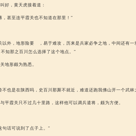
彩叫好，黄天虎接着道：
薄，甚至连平霞关也不知道在那里！”
关以外，地形险要 ，易于难攻，历来是兵家必争之地，中间还有一
不知那之百川怎么选择了这个地点。”
霞关地形颇为熟悉。
岭不也是在陕西吗，史百川那厮不就近，难道还跑我佛山开一个武林
岭与平霞关只不过几十里路，这样他可以调兵遣将，颇为方便。
这句话可说到了点子上。”