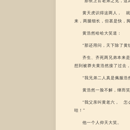
“那依上官老弟之见，这
黄天虎识得这两人， 就
来，两腿细长，但甚是快，
黄浩然哈哈大笑道：
“那还用问，天下除了黄
齐生、齐死两兄弟本来是
想到被莽夫黄浩然接了过去
“我兄弟二人真是佩服浩
黄浩然一脸不解，继而
“我父亲叫黄老六， 怎
哇！”
他一个人仰天大笑。