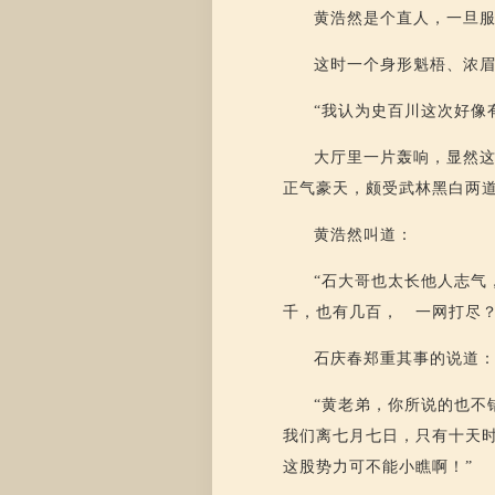
黄浩然是个直人，一旦
这时一个身形魁梧、浓
“我认为史百川这次好像
大厅里一片轰响，显然这
正气豪天，颇受武林黑白两
黄浩然叫道：
“石大哥也太长他人志气
千，也有几百， 一网打尽？
石庆春郑重其事的说道
“黄老弟，你所说的也不
我们离七月七日，只有十天
这股势力可不能小瞧啊！”