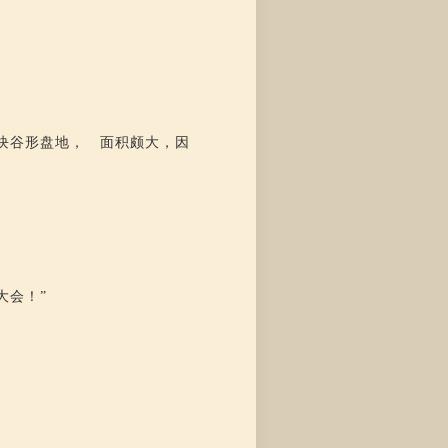
块谷形盘地， 面积颇大，因
大会！”