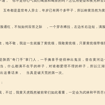
不通， 你不是存心气我们喝酒和喝茶的吗？怎么用瓷壶和夜光杯去
祖” 五奇都是盖世奇人异士，年岁已有两个多甲子，所以称黄浩然为
满脸通红，不知如何应答之际 ，一个穿衣稀拉，左边长右边短，满
：
敬，地不敬，我这一生就服了黄统领，我敬黄统领，只要黄统领带领
是陕西“奇门手”掌门人，一手擒拿手使得神出鬼没，曾在黄河边
郎当，什么都满不在乎的样子，对谁都爱理不理的样子，所以江
出这番话来， 当真是破天荒的第一次。
道：
我，不过，我黄天虎既然被前辈们如此看重，一定会为武林和平而尽