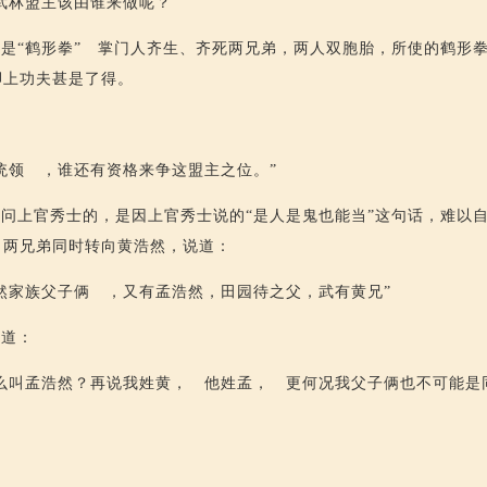
武林盟主该由谁来做呢？”
是“鹤形拳” 掌门人齐生、齐死两兄弟，两人双胞胎，所使的鹤形
脚上功夫甚是了得。
统领 ，谁还有资格来争这盟主之位。”
问上官秀士的，是因上官秀士说的“是人是鬼也能当”这句话，难以
，两兄弟同时转向黄浩然，说道：
然家族父子俩 ，又有孟浩然，田园待之父，武有黄兄”
笑道：
么叫孟浩然？再说我姓黄， 他姓孟， 更何况我父子俩也不可能是