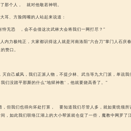
服了那个人， 就对他敬若神明。
眉大耳、方脸阔嘴的人站起来说道：
有恃无恐 ，会不会借这次武林大会将我们一网打尽？”
人内力极纯正，大家都识得这人就是河南洛阳“六合刀”掌门人石庆
道的赞口。
，灭自己威风，我们正派人物，不提少林、武当等九大门派，单说我
我们没踏平那厮的什么“地狱神教’，他就要烧高香了。”
：
错，但我们也得向坏处打算， 要知道我们尽管人多，就如黄统领所
时间，如此我们联络江湖上的大小帮派就仓促了一些，魔教中网罗