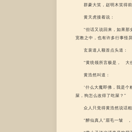
群豪大笑，赵明木笑得
黄天虎接着说：
“但话又说回来，如果那
宽教之中，也有许多行事怪异
玄裴道人额首点头道：
“黄统领所言极是， 大
黄浩然叫道：
‘什么大魔即佛，我是个
屎，狗怎么改得了吃屎？”
众人只觉得黄浩然说话
“醉仙真人”眉毛一皱 