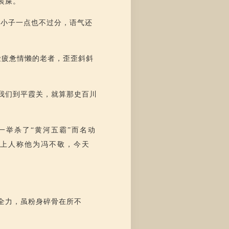
装屎。”
黄小子一点也不过分，语气还
脸疲惫情懒的老者，歪歪斜斜
我们到平霞关，就算那史百川
一举杀了“黄河五霸”而名动
湖上人称他为冯不敬，今天
全力，虽粉身碎骨在所不