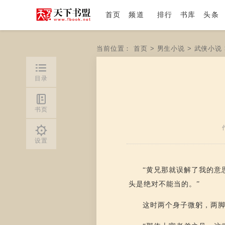
首页
频道
排行
书库
头条
当前位置：
首页
>
男生小说
>
武侠小说
目录
书页
设置
“黄兄那就误解了我的意
头是绝对不能当的。”
这时两个身子微躬，两