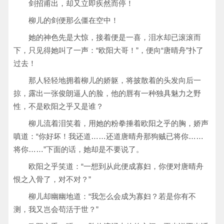
剑招甫出，却又立即疾然而停！
柳儿的剑便那么僵在空中！
她的神色先是大惊，接着便是一喜，泪水却已滚滚而
下，只见得她叫了一声：“欧阳大哥！”，便向“唐晴舟”扑了
过去！
那人轻轻地拥着柳儿的娇躯，将披散着的头发向后一
掠，露出一张俊朗逼人的脸，他的唇有一种独具魅力之野
性，不是欧阳之乎又是谁？
柳儿流着泪笑着，用她的粉拳捶着欧阳之乎的胸，娇声
嗔道：“你好坏！我还道……还道唐晴舟那狗贼已将你……
将你……”下面的话，她却是不要说了。
欧阳之乎笑道：“一想到从此便成寡妇，你便对唐晴舟
恨之入骨了，对不对？”
柳儿却幽幽地道：“我怎么会成为寡妇？若是你有不
测，我又岂会苟活于世？”