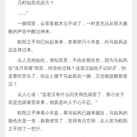
几时似苏武还方？
……”
一曲唱罢，众茶客都木立不动了，一时竟无法从那天籁
般的声音中醒过神来。
欧阳之乎却已站起身来，拿着那只小木盘，向马如风这
边走将过来。
众人见他如此，便知其意，不由全都失色，因为马如风
在“淡月茶楼”用茶，何尝给过钱？这老汉如此不识好歹，怕
是要吃苦头了。但众人慑于马如风在一侧，又岂敢提醒那老
汉？
众人心道：“这老汉有什么闪失倒也就罢了，那小女子
若是也跟着受牵累，倒真是叫人于心不忍。”
欧阳之乎捧着小木盘，离马如风已越来越近，马如风的
脸色先是一变，接着便笑了，笑得有点空洞，众人皆为欧阳
之乎捏了一把汗。