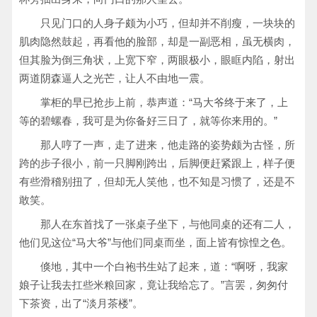
只见门口的人身子颇为小巧，但却并不削瘦，一块块的
肌肉隐然鼓起，再看他的脸部，却是一副恶相，虽无横肉，
但其脸为倒三角状，上宽下窄，两眼极小，眼眶内陷，射出
两道阴森逼人之光芒，让人不由地一震。
掌柜的早已抢步上前，恭声道：“马大爷终于来了，上
等的碧螺春，我可是为你备好三日了，就等你来用的。”
那人哼了一声，走了进来，他走路的姿势颇为古怪，所
跨的步子很小，前一只脚刚跨出，后脚便赶紧跟上，样子便
有些滑稽别扭了，但却无人笑他，也不知是习惯了，还是不
敢笑。
那人在东首找了一张桌子坐下，与他同桌的还有二人，
他们见这位“马大爷”与他们同桌而坐，面上皆有惊惶之色。
倏地，其中一个白袍书生站了起来，道：“啊呀，我家
娘子让我去扛些米粮回家，竟让我给忘了。”言罢，匆匆付
下茶资，出了“淡月茶楼”。