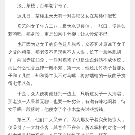
淡月茶楼，百年老字号了。
这几日，茶楼里天天有一对卖唱父女在茶楼中献艺。
卖艺的女子年方二八，极为水灵俊俏，一张口，便是如
莺鸣唱，那身段，更是如风中弱柳，让人怜爱不已。
也正因为这女子的姿色超凡脱俗，众茶客才原谅了女子
之父的粗俗。那老汉不但形象不入人眼，长了一脸略腮胡
子，两眼赤红如兔，一件对襟袍子也是歪歪斜斜不成体统，
而且什么七音五律一概不知，第一天，他还用竹梆子替那女
子和了几曲，却和得牛头不对马嘴，将好端端的一段曲子搅
得七零八落。
于是，众人便将他赶到一边上，只听这女子一人清唱，
那老汉一人呆着无聊，也要一杯劣茶，有滋有味地喝着，待
女子唱一段落时，他便拿了个小木盘去讨些赏钱。
第三天，他们二人又来了。因为那女子着实美艳惊人，
便吸引了一大群茶客，其意自不在茶，所以掌柜的对这一对