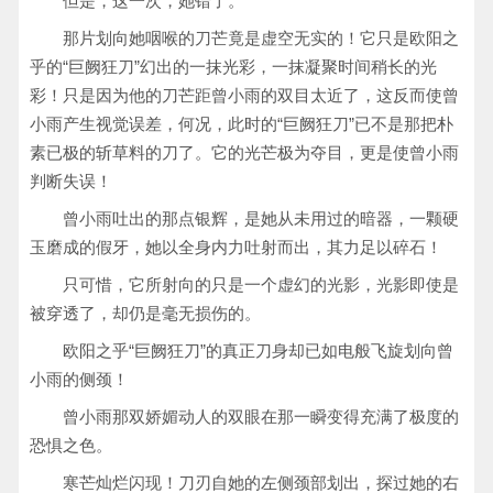
但是，这一次，她错了。
那片划向她咽喉的刀芒竟是虚空无实的！它只是欧阳之
乎的“巨阙狂刀”幻出的一抹光彩，一抹凝聚时间稍长的光
彩！只是因为他的刀芒距曾小雨的双目太近了，这反而使曾
小雨产生视觉误差，何况，此时的“巨阙狂刀”已不是那把朴
素已极的斩草料的刀了。它的光芒极为夺目，更是使曾小雨
判断失误！
曾小雨吐出的那点银辉，是她从未用过的暗器，一颗硬
玉磨成的假牙，她以全身内力吐射而出，其力足以碎石！
只可惜，它所射向的只是一个虚幻的光影，光影即使是
被穿透了，却仍是毫无损伤的。
欧阳之乎“巨阙狂刀”的真正刀身却已如电般飞旋划向曾
小雨的侧颈！
曾小雨那双娇媚动人的双眼在那一瞬变得充满了极度的
恐惧之色。
寒芒灿烂闪现！刀刃自她的左侧颈部划出，探过她的右