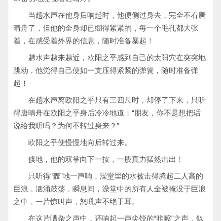
当趟水声在他身后响起时，他便侧过身去，完全不看唐
晴舟了，但他的全身却已绷得紧紧的，每一个毛孔都大张
着，在感受着外界的信息，随时准备暴起！
趟水声越来越近，欧阳之乎感到自己的太阳穴在突突地
跳动，他觉得自己便如一支压得紧紧的弹簧，随时准备弹
起！
在趟水声离欧阳之乎只有三四尺时，却停了下来，只听
得唐晴舟在欧阳之乎身后冷冷地道：“朋友，你不是想把话
说给我听吗？为何不转过身来？”
欧阳之乎便慢慢地向后转过来。
倏地，他的双掌向下一按，一股真力猛然击出！
只听得“轰”地一声响，澡堂里的水被击得腾起二人高的
巨浪，汹涌鼓荡，瞬息间，澡堂中的所有人全被掩没于巨浪
之中，一片惊叫声，怒吼声不绝于耳。
在这片嘈杂之声中，还响起一声尖锐的“咔嚓”之声，似