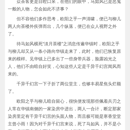
众茶客更是目瞪口呆，在他们的眼中，马如风已是恶鬼
一般的人物，怎会如此不济事？
但不容他们多作思考，欧阳之乎一声清啸，便已与柳儿
两人向茶楼外疾弹而出，几个纵落，便已在众人视野之外
了。
待马如风横死“淡月茶楼”之消息传遍华镇时，欧阳之乎
与柳儿却又从一条小路向华镇走来了，此时，他们已恢复原
来的模样。见华镇上已多出了一些身带兵器，脸露凶光之
人，他们不由暗自好笑，心知这些人定是千异千幻宫闻风而
来的。
千异千幻宫一下子折了两位堂主，也够丰易星焦头烂额
了。
欧阳之乎与柳儿暗自留心，很快便发现那些佩着兵刃之
人常在华镇南侧的一家染房中进出，两人一合计，断定那家
染房里定有千异千幻宫的头面人物，而且极可能是寒香堂堂
主曾小雨！因为对千异千幻宫来说，死了马如风，并不是小