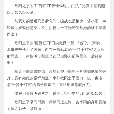
欧阳之乎的“巨阙狂刀”青锋乍现，在那片光弧中藿刺翻
回，如风起云涌。
与双方的遭遇只是瞬息间，缠战也是极少，曾小雨一声
轻啸，娇躯已急旋，左手抖扬，一道光芒便从她的袖中暴袭
而出！
欧阳之乎的“巨阙狂刀”刀尖微微一颤，“当”的一声响，
那道光芒便折了方向，向在一边站着的“千异千幻宫”之人疾
射而去，一声惨叫，那道光芒已自那人前胸贯入，后背穿
出！
柳儿不由暗暗吃惊，没想到曾小雨的一片薄如纸帛的银
片，竟有如此的强悍劲道！幸好欧阳之乎借力一拔，也该
那“千异千幻宫”的弟子倒霉了，直站那里等着挨刀。
便在刀尖震飞银片之一瞬间，曾小雨的刀已斜扫如风！
欧阳之乎吸气凹胸，猝然闪退丈许，曾小雨的身形竟如
附体之影子，紧随而上！