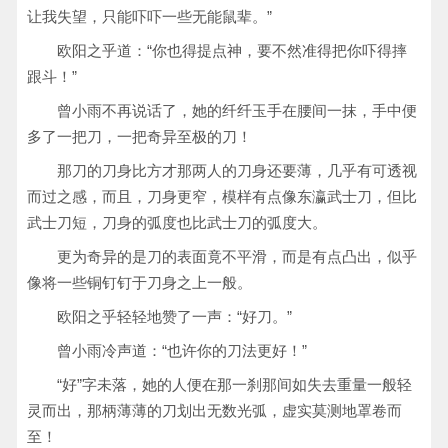
让我失望，只能吓吓一些无能鼠辈。”
欧阳之乎道：“你也得提点神，要不然准得把你吓得摔
跟斗！”
曾小雨不再说话了，她的纤纤玉手在腰间一抹，手中便
多了一把刀，一把奇异至极的刀！
那刀的刀身比方才那两人的刀身还要薄，几乎有可透视
而过之感，而且，刀身更窄，模样有点像东瀛武士刀，但比
武士刀短，刀身的弧度也比武士刀的弧度大。
更为奇异的是刀的表面竟不平滑，而是有点凸出，似乎
像将一些铜钉钉于刀身之上一般。
欧阳之乎轻轻地赞了一声：“好刀。”
曾小雨冷声道：“也许你的刀法更好！”
“好”字未落，她的人便在那一刹那间如失去重量一般轻
灵而出，那柄薄薄的刀划出无数光弧，虚实莫测地罩卷而
至！