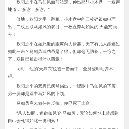
欧阳之乎在马如风面前站定，伸出那只小木盘，一迭声
地道：“多谢，多谢。”
倏地，欧阳之乎一翻腕，小木盘中的三枚碎银如电而
出，二枚直取马如风的双目，一枚直奔马如风的‘天鼎穴’而
去！
欧阳之乎在如此近的距离向人偷袭，天下有几人能逃过
如此一击？马如风武功虽是了得，但却毫无防备，一惊之
下，双目已被击得汁水四溅！
同时，他的‘天鼎穴’也被一击而中，全身登时动弹不
得。
欧阳之乎的双脚已疾然踢出，一腿踢中马如风的下腹，
另一腿却是踢中马如风的下颌。
马如风竟未做任何反抗，便已死于非命！
“杀人如麻，追命如风”的马如风，无论如何也未曾想到
自己会死得如此干脆利落！