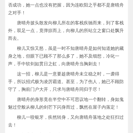
否成功，她一点也没有把握，因为连欧阳之乎都不是唐晴舟
之对手！
唐晴舟披头散发向柳儿所在的客栈疾驰而来，到了客栈
外，双足一点，竟弹掠而上，向柳儿的所站立之窗口处飘升
而去。
柳儿又惊又怒，虽是一时不知唐晴舟是如何知道她的藏
身之地，但眼下已顾不了那么多了，她不及细想，冷叱一
声，手中软剑如贯日之虹，向唐晴舟当胸刺去！
这一招，柳儿是一意要趁唐晴舟未立稳之时，一袭得
手，所以招式极为凌厉霸道。甚至，为了伤人，她已不顾防
守了，胸前门户大开，只求与唐晴舟同归于尽！
唐晴舟的身形竟在半空中不可思议地一个翻转，身如鬼
魅过空般从柳儿的剑芒下闪身而过，飘然在屋子内落定！
柳儿一咬银牙，疾然转身，又向唐晴舟落地之处狂扫过
去！