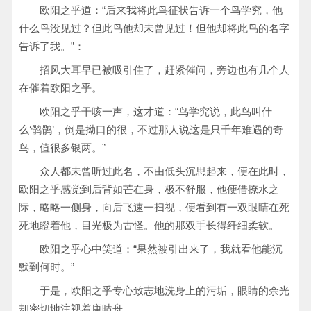
欧阳之乎道：“后来我将此鸟征状告诉一个鸟学究，他
什么鸟没见过？但此鸟他却未曾见过！但他却将此鸟的名字
告诉了我。”：
招风大耳早已被吸引住了，赶紧催问，旁边也有几个人
在催着欧阳之乎。
欧阳之乎干咳一声，这才道：“鸟学究说，此鸟叫什
么‘鹘鹘’，倒是拗口的很，不过那人说这是只千年难遇的奇
鸟，值很多银两。”
众人都未曾听过此名，不由低头沉思起来，便在此时，
欧阳之乎感觉到后背如芒在身，极不舒服，他便借撩水之
际，略略一侧身，向后飞速一扫视，便看到有一双眼睛在死
死地瞪着他，目光极为古怪。他的那双手长得纤细柔软。
欧阳之乎心中笑道：“果然被引出来了，我就看他能沉
默到何时。”
于是，欧阳之乎专心致志地洗身上的污垢，眼睛的余光
却密切地注视着唐晴舟。