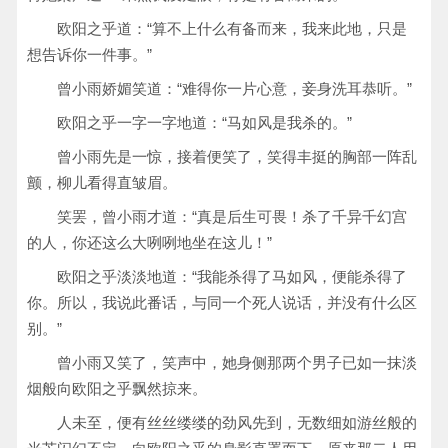
欧阳之乎道：“算不上什么有备而来，我来此地，只是
想告诉你一件事。”
曾小雨娇媚笑道：“难得你一片心意，妾身洗耳恭听。”
欧阳之乎一字一字地道：“马如风是我杀的。”
曾小雨先是一惊，接着便笑了，笑得丰挺的胸部一阵乱
颤，柳儿看得直皱眉。
笑罢，曾小雨才道：“真是后生可畏！杀了千异千幻宫
的人，你还这么大咧咧地坐在这儿！”
欧阳之乎淡淡地道：“我能杀得了马如风，便能杀得了
你。所以，我说此番话，与同一个死人说话，并没有什么区
别。”
曾小雨又笑了，笑声中，她身侧那两个男子已如一抹淡
烟般向欧阳之乎飘然掠来。
人未至，便有丝丝缕缕的劲风先到，无数细如游丝般的