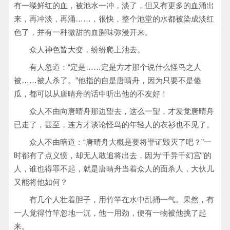
有一缕鲜红的血，被池水一冲，淡了，但又有更多的血涌出
来，再冲淡，再涌……，很快，整个池堂的水都被染成淡红
色了，并有一种微甜的血腥味弥漫开来。
众人神色皆大变，纷纷爬上池去。
有人忽道：“定是……定是方才那个说什么怪鸟之人
被……被人杀了。”他指的自是唐晴舟，因为只要不是傻
瓜，都可以从唐晴舟的话中听出他的不友好！
众人不由向唐晴舟那边望去，这么一望，才发觉唐晴舟
已走了，甚至，连方才谈论怪鸟的年轻人的衣衫也不见了。
众人不由暗道：“唐晴舟大概是要将罪证毁灭了吧？”一
时都有了点义愤，却无人敢追将出去，因为“千异千幻宫”的
人，谁也得罪不起，就是唐晴舟当着众人的面杀人，大伙儿
又能将他如何？
有几个人壮着胆子，用竹竿在水中乱捅一气。果然，有
一人觉得竹竿忽地一沉，他一用劲，便有一物被他挑了起
来。