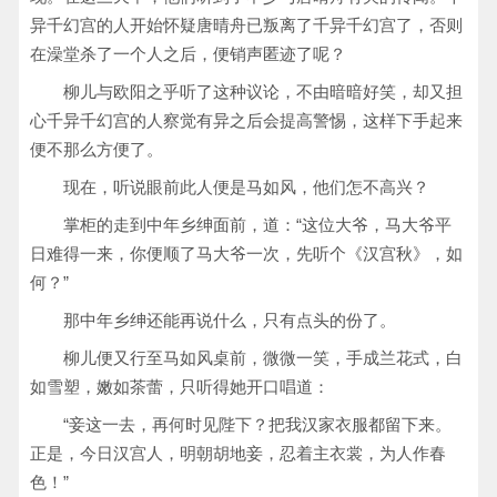
异千幻宫的人开始怀疑唐晴舟已叛离了千异千幻宫了，否则
在澡堂杀了一个人之后，便销声匿迹了呢？
柳儿与欧阳之乎听了这种议论，不由暗暗好笑，却又担
心千异千幻宫的人察觉有异之后会提高警惕，这样下手起来
便不那么方便了。
现在，听说眼前此人便是马如风，他们怎不高兴？
掌柜的走到中年乡绅面前，道：“这位大爷，马大爷平
日难得一来，你便顺了马大爷一次，先听个《汉宫秋》，如
何？”
那中年乡绅还能再说什么，只有点头的份了。
柳儿便又行至马如风桌前，微微一笑，手成兰花式，白
如雪塑，嫩如茶蕾，只听得她开口唱道：
“妾这一去，再何时见陛下？把我汉家衣服都留下来。
正是，今日汉宫人，明朝胡地妾，忍着主衣裳，为人作春
色！”