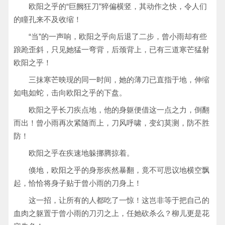
欧阳之乎的“巨阙狂刀”猝偏横竖，其动作之快，令人们
的瞳孔来不及收缩！
“当”的一声响，欧阳之乎向后退了二步，曾小雨却有些
踉跄歪斜，只见她猛一弯背，后颈背上，已有三道寒芒猛射
欧阳之乎！
三抹寒芒映现的同一时间，她的薄刀已直指于地，伸缩
如电如蛇，击向欧阳之乎的下盘。
欧阳之乎长刀疾点地，他的身躯便借这一点之力，倒翻
而出！曾小雨再次紧随而上，刀风呼啸，变幻莫测，防不胜
防！
欧阳之乎在疾速地躲挪腾掠着。
倏地，欧阳之乎的身形疾然暴翻，竟不可思议地横空飘
起，恰恰将身子贴于曾小雨的刀身上！
这一招，让所有的人都吃了一惊！这岂非等于把自己的
血肉之躯置于曾小雨的刀刃之上，任她砍杀么？柳儿更是花