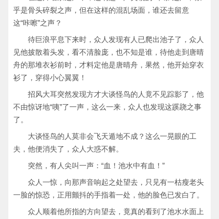
乎是骨头碎裂之声，但在这样的混乱场面，谁还去留意
这“咔嚓”之声？
待巨浪平息下来时，众人发现有人已爬出池子了，众人
见他披散着头发，看不清脸庞，也不知是谁，待他走到唐晴
舟的那堆衣衫前时，才料定他是唐晴舟，果然，他开始穿衣
衫了，穿得小心翼翼！
招风大耳突然发现方才大谈怪鸟的人竟不见踪影了，他
不由惊讶地“咦”了一声，这么一来，众人也发现这蹊跷之事
了。
大谈怪鸟的人莫非会飞天遁地不成？这么一晃眼的工
夫，他便消失了，众人大惑不解。
突然，有人尖叫一声：“血！池水中有血！”
众人一惊，向那声音响起之处望去，只见有一枯瘦老头
一脸的惊恐，正用颤抖的手指着一处，他的脸色已发白了。
众人顺着他所指的方向望去，竟真的看到了池水水面上