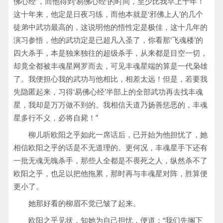
佛心经’，而他得到‘易佛心经’的时间，至少比我早上十年！
这十年来，他定是日夜习练，而他本就是‘邪佛上人’的几个
徒弟中武功最高的，这说明他的悟性定是极佳，这十几年的
演习参悟，他的武功定是已超凡入圣了，你看那‘飞魂楼’的
四大杀手，本是独来独往的超级杀手，从来都是目空一切，
却竟全都被丰魂星网罗而去，可见丰魂星端的算是一代枭雄
了。我便担心我的武功与他相比，相差太远！但是，若要我
先隐匿起来，习得‘易佛心经’半部上的全部武功再去找丰魂
星，我却是万万做不到的。我相信天道乃扬善惩恶的，丰魂
星多行不义，必将自毙！”
柳儿听欧阳之乎如此一席话后，已开始为他担忧了，她
相信欧阳之乎的话是不无道理的。更何况，丰魂星手下还有
一批无魂无魄杀手，那些人全都是不畏死之人，纵然杀不了
欧阳之乎，也足以把他拖累，那时再与丰魂星对阵，胜算便
更小了。
她那好看的柳眉不觉已皱了起来。
欧阳之乎见状，知她为自己担忧，便道：“我们先搁下