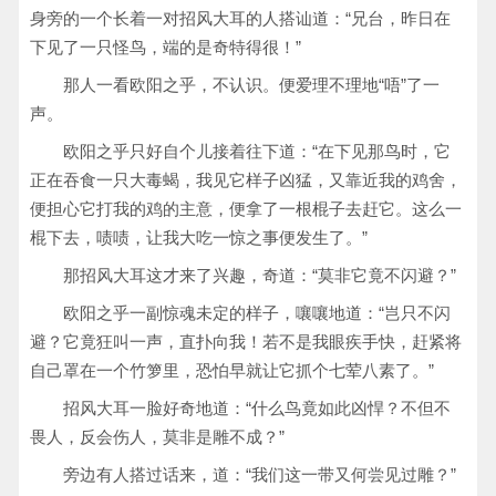
身旁的一个长着一对招风大耳的人搭讪道：“兄台，昨日在
下见了一只怪鸟，端的是奇特得很！”
那人一看欧阳之乎，不认识。便爱理不理地“唔”了一
声。
欧阳之乎只好自个儿接着往下道：“在下见那鸟时，它
正在吞食一只大毒蝎，我见它样子凶猛，又靠近我的鸡舍，
便担心它打我的鸡的主意，便拿了一根棍子去赶它。这么一
棍下去，啧啧，让我大吃一惊之事便发生了。”
那招风大耳这才来了兴趣，奇道：“莫非它竟不闪避？”
欧阳之乎一副惊魂未定的样子，嚷嚷地道：“岂只不闪
避？它竟狂叫一声，直扑向我！若不是我眼疾手快，赶紧将
自己罩在一个竹箩里，恐怕早就让它抓个七荤八素了。”
招风大耳一脸好奇地道：“什么鸟竟如此凶悍？不但不
畏人，反会伤人，莫非是雕不成？”
旁边有人搭过话来，道：“我们这一带又何尝见过雕？”