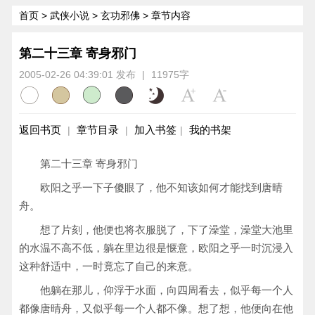
首页
>
武侠小说
>
玄功邪佛
> 章节内容
第二十三章 寄身邪门
2005-02-26 04:39:01 发布
|
11975字
返回书页
章节目录
加入书签
我的书架
|
|
|
第二十三章 寄身邪门
欧阳之乎一下子傻眼了，他不知该如何才能找到唐晴
舟。
想了片刻，他便也将衣服脱了，下了澡堂，澡堂大池里
的水温不高不低，躺在里边很是惬意，欧阳之乎一时沉浸入
这种舒适中，一时竟忘了自己的来意。
他躺在那儿，仰浮于水面，向四周看去，似乎每一个人
都像唐晴舟，又似乎每一个人都不像。想了想，他便向在他