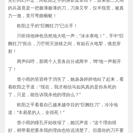
光芒闪幻不定，向欧阳之乎的身影直罩而下，原来那二人用
的兵器竟是一把极薄极薄的刀，刀身又窄，仅半指宽，被真
力一激，竟可弯曲蜿蜓！
欧阳之乎的“巨阙狂刀”已出手！
只听得他神色浩然地大吼一声；“冰水寒电！”，手中“巨
阙狂刀”疾出，刀芒明灭游移之间，有如石火电掣，倏忽穿
射！
两声闷哼，那两个人竟各自分成两半，‘哗’地一声裂开
了！
曾小雨的笑容终于消失了，她袅袅婷婷地站了起来，看
着欧阳之乎道：“现在，我才相信马如风真的是你杀死的
了，只是，能告诉我杀他的理由么？”
欧阳之乎看着自己越来越夺目的“巨阙狂刀”，冷冷地
道：“丰易星的人，全得死！”
曾小雨的瞳孔开始收缩了，她沉声道：“这个理由很
好，稍带着把要杀我的理由也给说清楚了。但愿你的刀不要