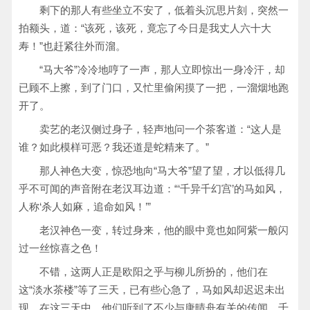
剩下的那人有些坐立不安了，低着头沉思片刻，突然一
拍额头，道：“该死，该死，竟忘了今日是我丈人六十大
寿！”也赶紧往外而溜。
“马大爷”冷冷地哼了一声，那人立即惊出一身冷汗，却
已顾不上擦，到了门口，又忙里偷闲摸了一把，一溜烟地跑
开了。
卖艺的老汉侧过身子，轻声地问一个茶客道：“这人是
谁？如此模样可恶？我还道是蛇精来了。”
那人神色大变，惊恐地向“马大爷”望了望，才以低得几
乎不可闻的声音附在老汉耳边道：“‘千异千幻宫’的马如风，
人称‘杀人如麻，追命如风！’”
老汉神色一变，转过身来，他的眼中竟也如阿紫一般闪
过一丝惊喜之色！
不错，这两人正是欧阳之乎与柳儿所扮的，他们在
这“淡水茶楼”等了三天，已有些心急了，马如风却迟迟未出
现。在这三天中，他们听到了不少与唐晴舟有关的传闻。千