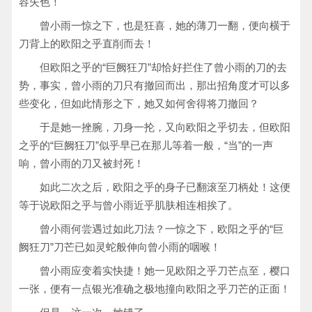
容失色！
曾小雨一惊之下，也是狂喜，她的薄刀一翻，便向横于
刀背上的欧阳之乎直削而去！
但欧阳之乎的“巨阙狂刀”却恰好拦住了曾小雨的刀的去
势，事实，曾小雨的刀只有撤回而出，那出招角度才可以多
些变化，但如此情形之下，她又如何舍得将刀撤回？
于是她一挫腕，刀身一抡，又向欧阳之乎切去，但欧阳
之乎的“巨阙狂刀”似乎早已在那儿等着一般，“当”的一声
响，曾小雨的刀又被封死！
如此二次之后，欧阳之乎的身子已翻滚至刀柄处！这便
等于说欧阳之乎与曾小雨近乎肌肤相连相挨了。
曾小雨何尝遇过如此刀法？一惊之下，欧阳之乎的“巨
阙狂刀”刀芒已如灵蛇般伸向曾小雨的咽喉！
曾小雨应变着实快捷！她一见欧阳之乎刀芒点至，樱口
一张，便有一点银光准确之极地撞向欧阳之乎刀芒的正面！