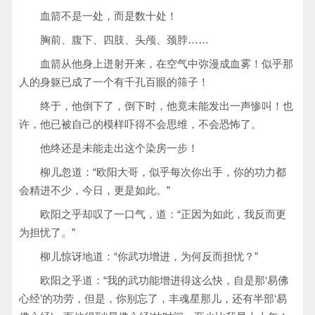
血箭不是一处，而是数十处！
胸前、腹下、四肢、头颅、颈脖……
血箭从他身上迸射开来，在空气中弥漫成血雾！似乎那
人的身躯已成了一个有千孔百眼的筛子！
终于，他倒下了，倒下时，他竟未能发出一声惨叫！也
许，他已被自己的模样吓得不会思维，不会恐怖了。
他终还是未能走出这个染房一步！
柳儿忽道：“欧阳大哥，似乎每次你出手，你的功力都
会精进不少，今日，更是如此。”
欧阳之乎却叹了一口气，道：“正因为如此，我反而更
为担忧了。”
柳儿惊讶地道：“你武功增进，为何反而担忧？”
欧阳之乎道：“我的武功能增进得这么快，自是那‘易佛
心经’的功劳，但是，你别忘了，丰魂星那儿，还有半部‘易