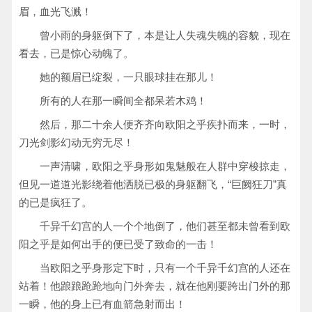
眉，血光飞溅！
曾小雨的身躯倒下了，本是让人失魂失魄的容貌，现在
看去，已是惊心动魄了。
她的额眉已绽裂，一只眼球挂在那儿！
所有的人在那一瞬间全都呆若木鸡！
然后，那二十余人便齐齐向欧阳之乎疾扑而来，一时，
刀光剑影幻动无穷无尽！
一声清啸，欧阳之乎身形如鬼魅般在人群中穿梭掠走，
但见一道道光影绕着他洒脱已极的身躯翻飞，“巨阙狂刀”真
的已是疯狂了。
千异千幻宫的人一个个地倒了，他们甚至都未曾看到欧
阳之乎是如何出手的便已受了致命的一击！
当欧阳之乎身形定下时，只有一个千异千幻宫的人还在
站着！他踉踉跄跄地向门外奔去，就在他刚要跨出门外的那
一瞬，他的身上已有血箭急射而出！