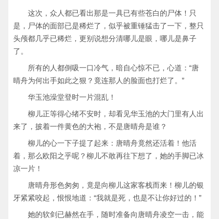
这次，众人都已看出那是一具已有些苍白的尸体！只
是，尸体的面部已是稀烂了，似乎被重锤猛击了一下，整只
头颅都几乎已稀烂，更别说想分清哪儿是眼，哪儿是鼻子
了。
所有的人都倒吸一口冷气，暗自心惊不已，心道：“唐
晴舟为何出手如此之狠？竟连那人的脸面也打烂了。”
华玉池澡堂登时一片混乱！
柳儿正等得心绪不安时，却看见华玉池的大门里有人出
来了，披着一件黄色的大袍，不是唐晴舟是谁？
柳儿的心一下子提了起来：唐晴舟竟然还活着！他活
着，那么欧阳之乎呢？柳儿不敢再往下想了，她的手脚已冰
凉一片！
唐晴舟形色匆匆，竟是向柳儿这家客栈而来！柳儿的银
牙紧紧咬起，恨恨地道：“我就是死，也是不让你好过的！”
她的软剑已赫然在手，随时准备向唐晴舟凌空一击，能