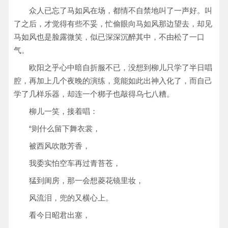
众人已忘了马如风在场，都情不自禁地叫了一声好。叫
了之后，才觉得有些不妥，忙偷眼向马如风那边望去，却见
马如风也是脸露微笑，似已深深沉醉其中，不由松了一口
气。
欧阳之乎心中暗自折服不已，没想到柳儿只学了半日唱
腔，再加上几个夜晚的演练，竟能如此出神入化了，而自己
学了几样乐器，却连一个梆子也敲得乌七八糟。
柳儿一笑，接着唱：
“则什么留下舞衣裳，
被西风吹散芳香，
我委实怕空车再过青苔苍，
猛到闺房，那一会想菱花镜里妆，
风流泪，兜的又横心上。
看今日昭君出塞，