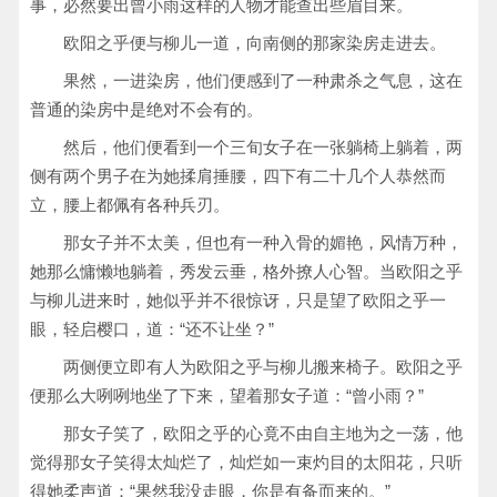
事，必然要出曾小雨这样的人物才能查出些眉目来。
欧阳之乎便与柳儿一道，向南侧的那家染房走进去。
果然，一进染房，他们便感到了一种肃杀之气息，这在
普通的染房中是绝对不会有的。
然后，他们便看到一个三旬女子在一张躺椅上躺着，两
侧有两个男子在为她揉肩捶腰，四下有二十几个人恭然而
立，腰上都佩有各种兵刃。
那女子并不太美，但也有一种入骨的媚艳，风情万种，
她那么慵懒地躺着，秀发云垂，格外撩人心智。当欧阳之乎
与柳儿进来时，她似乎并不很惊讶，只是望了欧阳之乎一
眼，轻启樱口，道：“还不让坐？”
两侧便立即有人为欧阳之乎与柳儿搬来椅子。欧阳之乎
便那么大咧咧地坐了下来，望着那女子道：“曾小雨？”
那女子笑了，欧阳之乎的心竟不由自主地为之一荡，他
觉得那女子笑得太灿烂了，灿烂如一束灼目的太阳花，只听
得她柔声道：“果然我没走眼，你是有备而来的。”