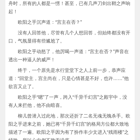
舟时，所有的人都是一愣！甚至，已有几声刀剑出鞘之声响
起！
欧阳之乎沉声道：“宫主在否？”
没有人回答他，尽管有几个人想回答，但始终都没有开
口，气氛显得有些尴尬了。
欧阳之乎动怒了，他厉喝一声道：“宫主在否？”声音在
透出一种逼人的威严！
终于，一个原先是水行堂堂下之人上前一步，恭声应
道：“回堂主，宫主尚在，只是心情甚是不好，也许……”他
欲言又止了。
欧阳之乎“嗯”了一声，跨入“千异千幻宫”之殿宇中，没
有人来拦他，他不由暗喜。
柳儿曾潜入过此地，那次还折了二名无魂无魄杀手。欧
阳之乎进来之前，她已将“千异千幻宫”的格局方位都大致地
描述了一遍。欧阳之乎因为有了扮作丰少文进入“残雨楼”之