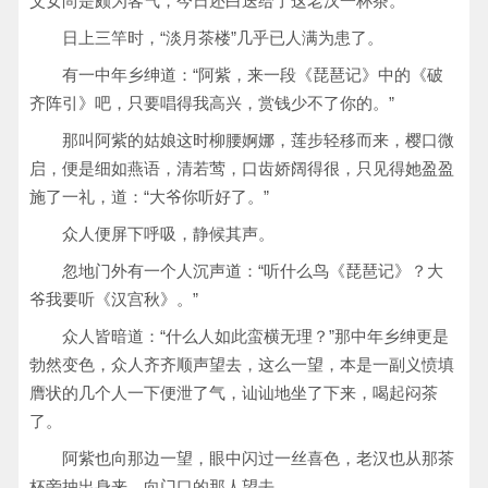
父女尚是颇为客气，今日还白送给了这老汉一杯茶。
日上三竿时，“淡月茶楼”几乎已人满为患了。
有一中年乡绅道：“阿紫，来一段《琵琶记》中的《破
齐阵引》吧，只要唱得我高兴，赏钱少不了你的。”
那叫阿紫的姑娘这时柳腰婀娜，莲步轻移而来，樱口微
启，便是细如燕语，清若莺，口齿娇阔得很，只见得她盈盈
施了一礼，道：“大爷你听好了。”
众人便屏下呼吸，静候其声。
忽地门外有一个人沉声道：“听什么鸟《琵琶记》？大
爷我要听《汉宫秋》。”
众人皆暗道：“什么人如此蛮横无理？”那中年乡绅更是
勃然变色，众人齐齐顺声望去，这么一望，本是一副义愤填
膺状的几个人一下便泄了气，讪讪地坐了下来，喝起闷茶
了。
阿紫也向那边一望，眼中闪过一丝喜色，老汉也从那茶
杯旁抽出身来，向门口的那人望去。