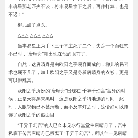
丰魂星那老匹夫不谈，将丰易星拿下之后，再作打算，也是
不迟！”
柳儿点了点头。
△△△ △△△ △△△
当丰易星正为手下三个堂主死了二个，失踪一个而狂怒
不已时，“唐晴舟”却出现在他的眼前了。
自然，这唐晴舟是由欧阳之乎易容而成的，柳儿的易容
术也属不凡了，加上欧阳之乎又是身着唐晴舟的衣衫，更是
可以假乱真。
欧阳之乎所扮的“唐晴舟”出现在“千异千幻宫”宫外的时
候，正是天将黑未黑时，这是欧阳之乎特地选的时间，此
时，人眼视物已不甚清晰，而不及掌灯之时，这恰好可以掩
饰了欧阳之乎的假面目。
“千异千幻宫”的人已久未见水行堂堂主唐晴舟了，宫中
私底下传言唐晴舟已叛离了“千异千幻宫”，所以乍一见唐晴