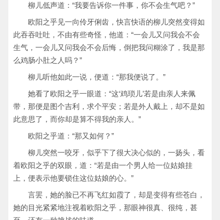
柳儿低声道：“我要告诉你一件事，你不会生气吧？”
欧阳之乎见一向伶牙俐齿，快言快语的柳儿突然变得如
此吞吞吐吐，不由有些奇怪，他道：“一会儿又问我会不会
生气，一会儿又问我会不会后悔，倒把我问糊涂了，我是那
么鸡肠小肚之人吗？”
柳儿听他如此一说，便道：“那我便说了。”
她看了欧阳之乎一眼道：“这‘鸡琐儿’若是由亲人来佩
带，那便是图个吉利，求个平安；若是外人戴上，却不是如
此意思了，而你却是算不得我的亲人。”
欧阳之乎道：“那又如何？”
柳儿突然一咬牙，似乎下了很大决心似的，一扬头，看
着欧阳之乎的双眼，道：“若是由一个男人给一位姑娘挂
上，便表示他要锁住这位姑娘的心。”
言罢，她的脸已不再飞红如霞了，却是变得有些苍白，
她的目光紧紧地注视着欧阳之乎，那眼神很真、很纯，甚