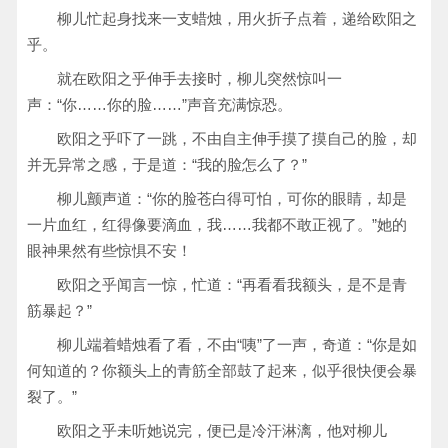
柳儿忙起身找来一支蜡烛，用火折子点着，递给欧阳之
乎。
就在欧阳之乎伸手去接时，柳儿突然惊叫一
声：“你……你的脸……”声音充满惊恐。
欧阳之乎吓了一跳，不由自主伸手摸了摸自己的脸，却
并无异常之感，于是道：“我的脸怎么了？”
柳儿颤声道：“你的脸苍白得可怕，可你的眼睛，却是
一片血红，红得像要滴血，我……我都不敢正视了。”她的
眼神果然有些惊惧不安！
欧阳之乎闻言一惊，忙道：“再看看我额头，是不是青
筋暴起？”
柳儿端着蜡烛看了看，不由“咦”了一声，奇道：“你是如
何知道的？你额头上的青筋全部鼓了起来，似乎很快便会暴
裂了。”
欧阳之乎未听她说完，便已是冷汗淋漓，他对柳儿