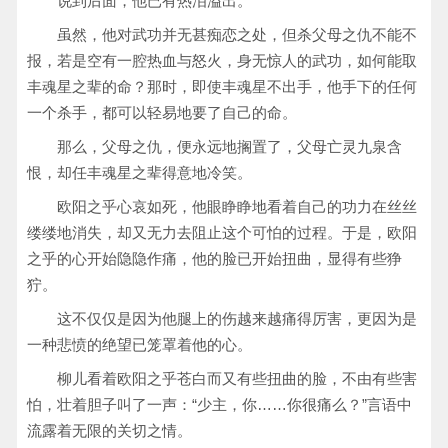
说到后面，他已有热泪溢出。
虽然，他对武功并无甚痴恋之处，但杀父母之仇不能不
报，若是空有一腔热血与怒火，身无惊人的武功，如何能取
丰魂星之辈的命？那时，即使丰魂星不出手，他手下的任何
一个杀手，都可以轻易地要了自己的命。
那么，父母之仇，便永远地搁置了，父母亡灵九泉含
恨，却任丰魂星之辈得意地冷笑。
欧阳之乎心哀如死，他眼睁睁地看着自己的功力在丝丝
缕缕地消失，却又无力去阻止这个可怕的过程。于是，欧阳
之乎的心开始隐隐作痛，他的脸已开始扭曲，显得有些狰
狞。
这不仅仅是因为他腿上的伤越来越痛得厉害，更因为是
一种悲愤的绝望已笼罩着他的心。
柳儿看着欧阳之乎苍白而又有些扭曲的脸，不由有些害
怕，壮着胆子叫了一声：“少主，你……你很痛么？”言语中
流露着无限的关切之情。