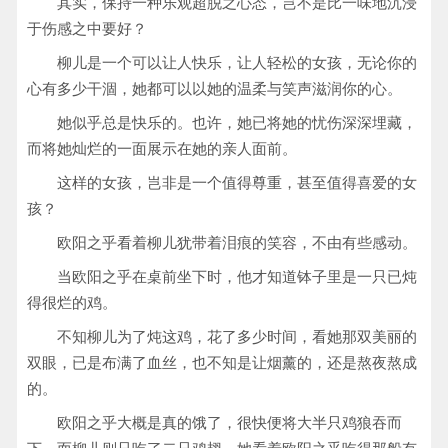
其实，保持一种乐观超脱之心态，岂不是比一味地沉浸
于伤感之中要好？
柳儿是一个可以让人快乐，让人轻松的女孩，无论你的
心有多少干涸，她都可以以她的温柔与笑声滋润你的心。
她似乎总是快乐的。也许，她已将她的忧伤深深埋藏，
而将她灿烂的一面展示在她的亲人面前。
这样的女孩，岂非是一个值得尊重，甚至值得喜爱的女
孩？
欧阳之乎看着柳儿犹带着泪痕的笑容，不由有些感动。
当欧阳之乎在桌前坐下时，他才知道钵子里是一只已炖
得很烂的鸡。
不知柳儿为了炖这鸡，花了多少时间，看她那双美丽的
双眼，已是布满了血丝，也不知是让烟薰的，还是熬夜熬成
的。
欧阳之乎大概是真的饿了，很快便将大半只鸡狼吞而