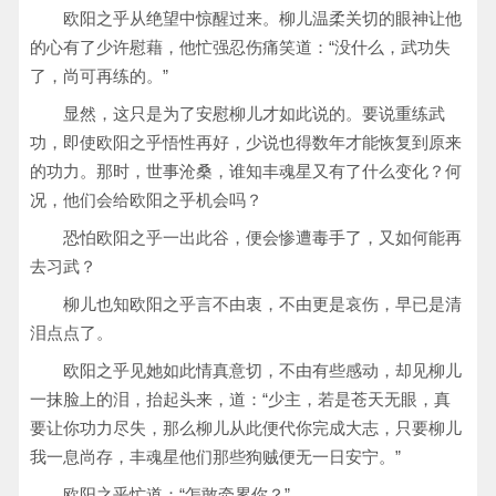
欧阳之乎从绝望中惊醒过来。柳儿温柔关切的眼神让他
的心有了少许慰藉，他忙强忍伤痛笑道：“没什么，武功失
了，尚可再练的。”
显然，这只是为了安慰柳儿才如此说的。要说重练武
功，即使欧阳之乎悟性再好，少说也得数年才能恢复到原来
的功力。那时，世事沧桑，谁知丰魂星又有了什么变化？何
况，他们会给欧阳之乎机会吗？
恐怕欧阳之乎一出此谷，便会惨遭毒手了，又如何能再
去习武？
柳儿也知欧阳之乎言不由衷，不由更是哀伤，早已是清
泪点点了。
欧阳之乎见她如此情真意切，不由有些感动，却见柳儿
一抹脸上的泪，抬起头来，道：“少主，若是苍天无眼，真
要让你功力尽失，那么柳儿从此便代你完成大志，只要柳儿
我一息尚存，丰魂星他们那些狗贼便无一日安宁。”
欧阳之乎忙道：“怎敢牵累你？”