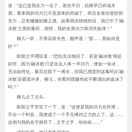
道：“这已是我全力一击了，若在平日，此椅早已碎成木
屑，看来我的功力已不及原来的四成了。而且全身但觉软弱
无力，总有慵慵欲睡之感。如果我没猜错的话，我已中了‘融
冰散’之类的毒药，很快，我的全身功力将消失贻净！”
柳儿一听，不禁花容失色，颤声道：“那……那如何是
好？”
欧阳之乎喟叹道：“恐怕无法挽回了，若是‘融冰散’倒还
好些，因为‘融冰散’只是化去人体一半功力，便如一块冰，
无论如何化，最后总留下一滩水，但我已感觉到这毒药比‘融
冰散’还霸道许多。柳儿，你看到我腿伤处不断涌出的血沫了
吗？”
柳儿点了点头。
欧阳之乎苦笑了一下，道：“这便是我的功力在外泄，
不出一个时辰，我便成了一个手无缚鸡之力的人了。这……
这倒与我的名字相符了，之乎之乎，哈哈哈……”