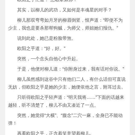
其实，以柳儿的武功，又如何是丰魂星的对手？
柳儿那双弯弯如月牙的柳眉倒竖，恨声道：“即使不为
少主，我也是要杀那帮狗贼，为师父，师姐她们报仇。”
说到此处，她已是粉脸带煞。
欧阳之乎道：“好，好。”
突然，一个念头自他心中升起。
于是，他便对柳儿道：“你附身过来，我有话对你说。”
柳儿虽然感到这谷中只有他们二人，有什么话但可直说
无妨，但欧阳之乎是她的少主，她便依他之言，附耳过去。
只听得欧阳之乎轻声道：“明天我将……”下面的话越来
越轻，听不清楚了，柳儿不由又凑近了一点。
突然，她觉得“大横”、“腹念”二穴一麻，全身已不能动
弹！
再看欧阳之乎，正含着笑意望着柳儿。