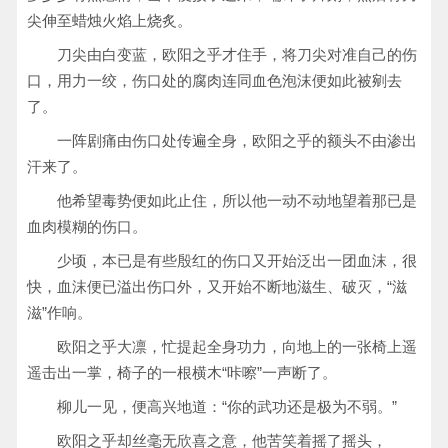
尖伸至蜡烛火焰上烧炙。
刀尖由白变蓝，欧阳之乎才住手，将刀尖对准自己的伤
口，用力一绞，伤口处的腐肉连同血色泡沫便如此被剜去
了。
一阵剧痛由伤口处传遍全身，欧阳之乎的额头不由渗出
汗来了。
他希望毒势便如此止住，所以他一动不动地望着那已是
血肉模糊的伤口。
少顷，本已是有些殷红的伤口又开始泛出一团血沫，很
快，血沫便已溢出伤口外，又开始不断地滋生、破灭，“滋
滋”作响。
欧阳之乎大凛，忙提起全身功力，向地上的一张椅上遥
遥击出一掌，椅子的一根横木“咔嚓”一声断了。
柳儿一见，便高兴地道：“你的武功还是极为不弱。”
欧阳之乎却丝毫无欣喜之意，他苦笑着摇了摇头，