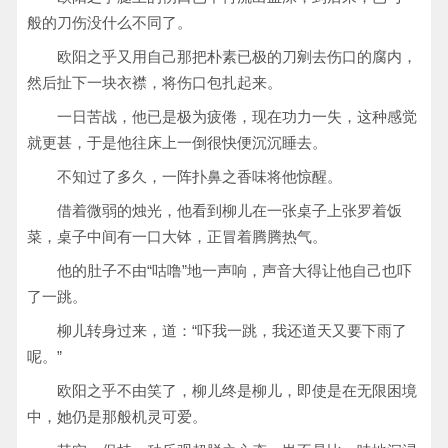
般的刀伤没什么不同了。
欧阳之乎又用自己那把朴素已极的刀剜去伤口的腐内，
然后扯下一块衣襟，将伤口包扎起来。
一日苦战，他已是极为疲倦，现在功力一失，这种感觉
就更甚，于是他往床上一倒很快便沉沉睡去。
不知过了多久，一阵扑鼻之香味将他惊醒。
借着微弱的烛光，他看到柳儿在一张桌子上张罗着饭
菜，桌子中间有一口大钵，正冒着腾腾热气。
他的肚子不由“咕噜”地一声响，声音大得让他自己也吓
了一跳。
柳儿转身过来，道：“吓我一跳，我还道天又要下雨了
呢。”
欧阳之乎不由笑了，柳儿终是柳儿，即使是在无限困境
中，她仍是那般机灵可爱。