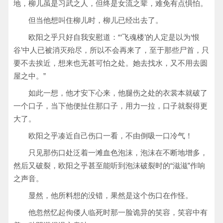
地，柳儿虽是习武之人，但终是女流之辈，难免有点惧怕。
但当他想叫住柳儿时，柳儿已经出去了。
欧阳之乎只好自我安慰道：“‘飞魂楼’的人定是以为‘恨
谷’中人已被消灭殆尽，所以不会再来了，至于那些尸首，只
要不去挨近，想来也无甚可怕之处。她去找水，又不用去圆
屋之中。”
如此一想，他才安下心来，他腿伤之处的衣裳本就破了
一个口子，当下他便扯住那口子，用力一拉，口子就裂得更
大了。
欧阳之乎凑近自己伤口一看，不由倒吸一口冷气！
只见那伤口处泛着一滩血色泡沫，泡沫在不断地增多，
然后又破裂，欧阳之乎甚至能听到泡沫破裂时的“滋滋”作响
之声音。
显然，他所料想的没错，果然是这个伤口在作怪。
他忽然忆起佝偻人临死时那一脸诡异的笑容，笑容中有