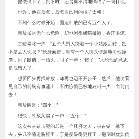
他便倒下了，倒下时，还含糊不清地嘀咕了一句什么。
也许，他在后悔，后悔自己用的棍子太粗！
不知什么时候开始，围追韩放的已有五个人了。
韩放虽是无什么危险，却也累得娇喘微微，香汗淋漓。
古错暴叱一声：“五个大男人绕着一个小姑娘乱转，岂
不是丢人现眼？”长身而进，却有一个人愣头愣脑地向他撞
来，到了眼前，一抬头，叫了一声：“错了！”大约他的意思
是找错人了。
想要回头再找韩放，却再也迈不开步子，然后，他便看
见自己的前胸有血涌出，不由惊惧已极地狂叫一声，向前倒
去！
韩放叫道：“四个！”
很快，韩放又嚷了一声：“五个！”
这次被古错击毙的却是一个矮胖之人，被古错一掌下
去，头几乎缩进胸腔里，于是便显得更矮了，翻倒时犹如倒