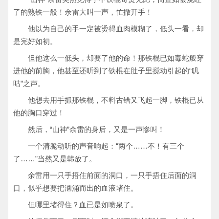
了的熟铁一般！余雷大叫一声，忙撒开手！
他以为自己的手一定被烫得血肉模糊了，低头一看，却
是完好如初。
但他这么一低头，却要了他的命！那铁棍已如毒蛇般穿
进他的前胸，他甚至还听到了铁棍在肚子里搅动引起的“叽
咕”之声。
他想去用手抓那铁棍，不料古错又飞起一脚，铁棍已从
他的胸口穿过！
然后，“山神”余雷的身后，又是一声惨叫！
一个清脆动听的声音响起：“两个……不！有三个
了……”当然又是韩放了。
余雷用一只手捂住前面的洞口，一只手捂住后面的洞
口，似乎想要把汹涌而出的血液堵住。
但哪里堵得住？血已是如喷泉了。