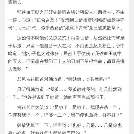
西撤去。
那铁血王朝之群奸先是听古错让丐帮人向西撤去，不由
一喜，心道：“正合吾意！”没想到古错接着说到那“如意神弹
弩”，听他口气，似乎西路的“如意神弹弩”竟已被悉数拿下。
这如何不叫他们又惊又怒！再看古错，居然还让丐帮弟
子后撤，只留下他自己一人在此，不由更是怒意横生，心中
暗道：“这小子也太过张狂，居然出手便伤了我铁血王朝中
的五人，但要想在我们三十人的刀剑下留得性命，简直是痴
人做梦。”
却见古错回首对韩放道：“韩姑娘，会数数吗？”
只听得韩放道：“我爹……我爹教过我的。但只能数到
一千。”也许是说到了她爹，她的声音有点颤抖了。
古错长声大笑道：“足够了，足够了。我现在杀一个，
你便替我记一个，记够十二个，我们便也后撤，好不好？”
韩放犹豫了一下，轻声道：“也好，只是……只是你也
要小心点，我看这些人都是凶巴巴的。”