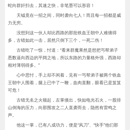
蛇向群奸扫去，其速之快，非笔墨可以形容！
天钺竟在一招之间，同时袭向七人！而且每一招都是威
力无穷。
没想到这一伙人却比西路的那批铁血王朝中人难缠得
多，古错如此一击，居然只倒下三个，一死二伤！
古错吃了一惊，忖道：“看来群魔果然是想把丐帮弟子
悉数逼向西边的平阔之地，所以东路的力量格外强，西路却
相对薄弱得多。”
心中思忖，手上却不闲着，见有一丐帮弟子被两个铁血
王朝中人围着，腿上已中了一鞭，血肉直翻，眼看已是笈笈
可危！
古错无名之火顿起，左掌倏出，快如电光石火，一股排
山倒海的压力，向那围攻之二人直袭而去，隐然有雷鸣之
声。
他这一掌，已有八成功力，便是“风刀”、“快手”他们那