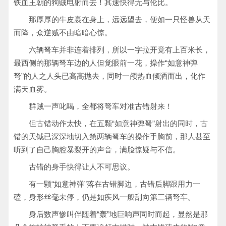
铁血王朝的狗贼电射而去！其速快得无与伦比。
那厚厚的牛皮裹在身上，远远望去，便如一只怪兽从天
而降，众逆贼不由暗暗心惊。
六辆弩车并非连着排列，所以一字拉开竟有上百米长，
最西侧的那辆弩车边的人但觉眼前一花，操作“如意神弹
弩”的人之人头已高高抛去，同时一颅热血倾洒而出，化作
满天血雾。
群贼一声叱喝，全都将弩车对准古错射来！
但古错动作太快，在五颗“如意神弹弩”射出的同时，古
错的天钺已深深地切入第两辆弩车的操作手胸前，那人甚至
听到了自己胸腔暴裂开的声音，满脸惊疑与不信。
古错的身手快得让人不可思议。
有一颗“如意神弹”落在古错脚边，古错后脚跟用力一
磕，身形丝毫未停，仍是如疾风一般刮向第三辆弩车。
身后数声惨叫伴随着“轰”地巨响声同时而起，显然是那