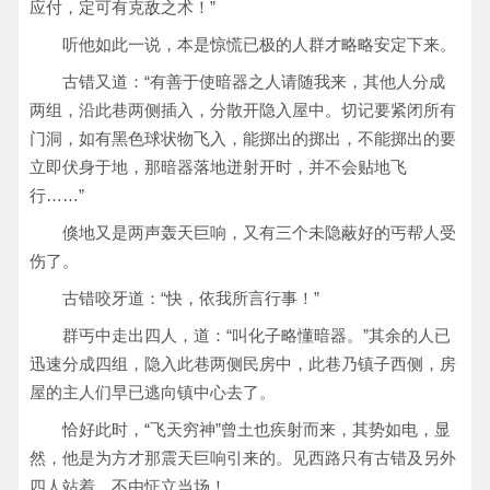
应付，定可有克敌之术！”
听他如此一说，本是惊慌已极的人群才略略安定下来。
古错又道：“有善于使暗器之人请随我来，其他人分成
两组，沿此巷两侧插入，分散开隐入屋中。切记要紧闭所有
门洞，如有黑色球状物飞入，能掷出的掷出，不能掷出的要
立即伏身于地，那暗器落地迸射开时，并不会贴地飞
行……”
倏地又是两声轰天巨响，又有三个未隐蔽好的丐帮人受
伤了。
古错咬牙道：“快，依我所言行事！”
群丐中走出四人，道：“叫化子略懂暗器。”其余的人已
迅速分成四组，隐入此巷两侧民房中，此巷乃镇子西侧，房
屋的主人们早已逃向镇中心去了。
恰好此时，“飞天穷神”曾土也疾射而来，其势如电，显
然，他是为方才那震天巨响引来的。见西路只有古错及另外
四人站着，不由怔立当场！