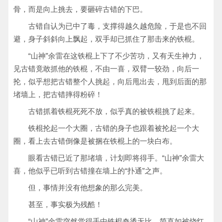
骨，而是向上挑去，要砸碎古错的下巴。
古错自认为已中了毒，支撑得越久越危险，于是也不回
避，身子斜斜向上飘起，双手却已抓住了那击来的铁棍。
“山神”余雷在这铁棍上下了不少苦功，又有天生神力，
见古错竟敢抓他的铁棍，不由一喜，双臂一较劲，向后一
抡，似乎想把古错整个人挑起，向后甩出去，甩到后面的那
堵墙上，把古错摔得粉碎！
古错抓着铁棍死死不放，似乎真的被铁棍挑了起来。
铁棍抡起一个大圈，古错的身子也跟着被抡起一个大
圈，看上去古错倒像是被捆在铁棍上的一块白布。
眼看古错已近了那堵墙，计划即将得手。“山神”余雷大
喜，他似乎已听到古错撞在墙上的“扑通”之声。
但，事情并没有他想象的那么完美。
甚至，事实极为残酷！
“山神”余雷突然觉得手中铁棍奇烫无比，简直如被烧红