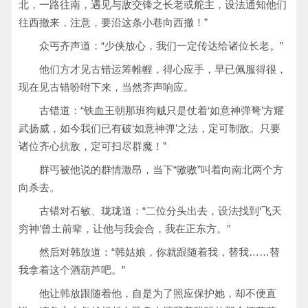
北，一路往南，遇见与敌交锋之长老或舵主，设法通知他们
往西撤来，注意，要沿这条小巷向西撤！”
众丐齐声道：“少侠放心，我们一定传达给诸位长老。”
他们方才见古错运筹帷幄，得心应手，早已佩服得很，
现在见古错吩咐下来，当然齐声响应。
古错道：“铁血王朝那班狗贼只是仗着‘如意神弹弩’方耀
武扬威，如今我们已有破‘如意神弹’之法，定可制敌。只要
诸位齐心抗敌，定可扫尽群魔！”
群丐被他说的群情激昂，当下“嗷嗷”叫着向南北两个方
向杀去。
古错对石敏、珑珑道：“二位分头出去，设法找到‘飞天
穷神’曾土前辈，让他与我会合，我在正东方。”
然后对韩放道：“韩姑娘，你就跟随着我，替我……替
我拿着这个酒葫芦吧。”
他让韩放跟随着他，自是为了照应保护她，却不便直