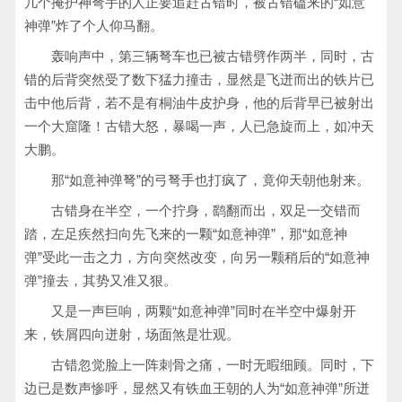
几个掩护神弩手的人正要追赶古错时，被古错磕来的“如意
神弹”炸了个人仰马翻。
轰响声中，第三辆弩车也已被古错劈作两半，同时，古
错的后背突然受了数下猛力撞击，显然是飞迸而出的铁片已
击中他后背，若不是有桐油牛皮护身，他的后背早已被射出
一个大窟隆！古错大怒，暴喝一声，人已急旋而上，如冲天
大鹏。
那“如意神弹弩”的弓弩手也打疯了，竟仰天朝他射来。
古错身在半空，一个拧身，鹞翻而出，双足一交错而
踏，左足疾然扫向先飞来的一颗“如意神弹”，那“如意神
弹”受此一击之力，方向突然改变，向另一颗稍后的“如意神
弹”撞去，其势又准又狠。
又是一声巨响，两颗“如意神弹”同时在半空中爆射开
来，铁屑四向迸射，场面煞是壮观。
古错忽觉脸上一阵刺骨之痛，一时无暇细顾。同时，下
边已是数声惨呼，显然又有铁血王朝的人为“如意神弹”所迸