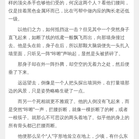
样的顶尖杀手也够他们受的，何况这两个人？看他们腰间，
仅是挂着黑色金属环而已，比在丐帮中做内应的陶长老还低
一级。
以他们之力，如何抵挡这一击？但见其中一个突然身子
直飞起来，如断了线的纸鸢一般飘飞而出，向那墙身撞过
去。他是头在前，身子在后，所以那颗大脑袋便先一头扎入
墙里面，只听见一阵“咔嚓”声响起，显然是头被挤碎了。
那身子却在外一阵扑腾，却空空的无着力之处，然后便
垂了下来。
远远望去，倒像是一个人把头探出墙洞外，在打量墙那
边的风景，只是姿势略略生硬了一点。
而另一个死相就更不雅观了。他的人倒没有飞起来，而
是突然“咔嚓”一声，拦腰折断，就像一棵折断了的树，或者
一根筷子。就那么不可思议的两头着地了。似乎他的身上的
所有骨头都已拦腰而断。
他便那么呈个“人”字形地耸立在地上，少顷，有什么东