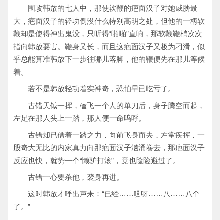
围攻韩放的七人中，那使软鞭的疤面汉子对她威胁最
大，疤面汉子的轻功倒没什么特别高明之处，但他的一柄软
鞭却是使得神出鬼没，只听得“啪啪”直响，那软鞭鞭梢次次
指向韩放要害。鞭身又长，而且这疤面汉子又极为刁滑，似
乎总能算准韩放下一步往哪儿落脚，他的鞭便先在那儿等候
着。
若不是韩放轻功着实神奇，恐怕早已吃亏了。
古错天钺一挥，磕飞一个人的单刀后，身子腾空而起，
左足在那人头上一踏，那人便一命呜呼。
古错却已借着一踏之力，向前飞身而去，左掌疾挥，一
股奇大无比的内家真力向那疤面汉子汹涌卷去，那疤面汉子
反应也快，就势一个“懒驴打滚”，竟也险险避过了。
古错一心要杀他，袭身再进。
这时韩放才呼出声来：“已经……哎呀……八……八个
了。”