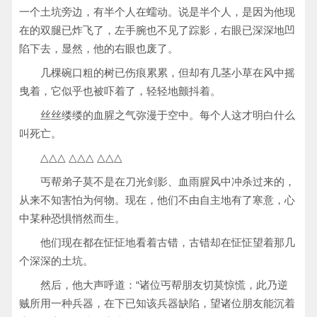
一个土坑旁边，有半个人在蠕动。说是半个人，是因为他现
在的双腿已炸飞了，左手腕也不见了踪影，右眼已深深地凹
陷下去，显然，他的右眼也废了。
几棵碗口粗的树已伤痕累累，但却有几茎小草在风中摇
曳着，它似乎也被吓着了，轻轻地颤抖着。
丝丝缕缕的血腥之气弥漫于空中。每个人这才明白什么
叫死亡。
△△△ △△△ △△△
丐帮弟子莫不是在刀光剑影、血雨腥风中冲杀过来的，
从来不知害怕为何物。现在，他们不由自主地有了寒意，心
中某种恐惧悄然而生。
他们现在都在怔怔地看着古错，古错却在怔怔望着那几
个深深的土坑。
然后，他大声呼道：“诸位丐帮朋友切莫惊慌，此乃逆
贼所用一种兵器，在下已知该兵器缺陷，望诸位朋友能沉着