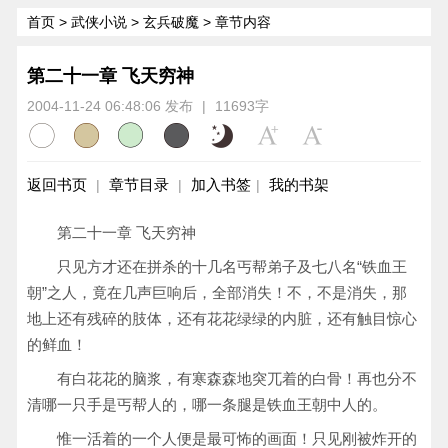
首页
>
武侠小说
>
玄兵破魔
> 章节内容
第二十一章 飞天穷神
2004-11-24 06:48:06 发布
|
11693字
返回书页
章节目录
加入书签
我的书架
|
|
|
第二十一章 飞天穷神
只见方才还在拼杀的十几名丐帮弟子及七八名“铁血王
朝”之人，竟在几声巨响后，全部消失！不，不是消失，那
地上还有残碎的肢体，还有花花绿绿的内脏，还有触目惊心
的鲜血！
有白花花的脑浆，有寒森森地突兀着的白骨！再也分不
清哪一只手是丐帮人的，哪一条腿是铁血王朝中人的。
惟一活着的一个人便是最可怖的画面！只见刚被炸开的