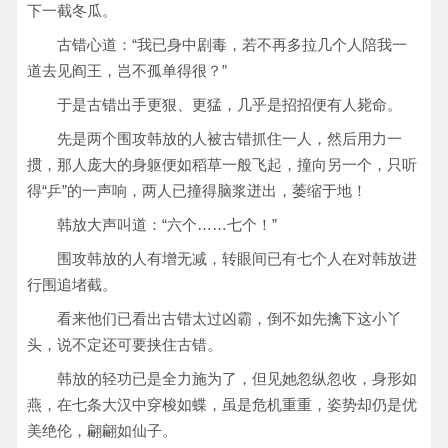
下一截冬瓜。
古错心道：“我已身中剧毒，若不再多拉几个人陪我一
道去见阎王，岂不孤单得很？”
于是古错出手更狠、更猛，几乎是招招便有人毙命。
先是两个围攻韩放的人被古错抓住一人，然后用力一
掼，那人庞大的身躯便如稻草一般飞起，撞向另一个，只听
得“乒”的一声响，两人已撞得脑浆迸出，萎缩于地！
韩放大声叫道：“六个……七个！”
围攻韩放的人有增无减，转眼间已有七个人在对韩放进
行围追堵截。
看来他们已看出古错太过凶霸，倒不如先擒下这小丫
头，说不定还可要挟住古错。
韩放的轻功已是全力施为了，但见她忽纵忽收，身形如
燕，在七条大汉中穿梭如蝶，虽是危机重重，姿势却仍是优
美绝伦，翩翩如仙子。