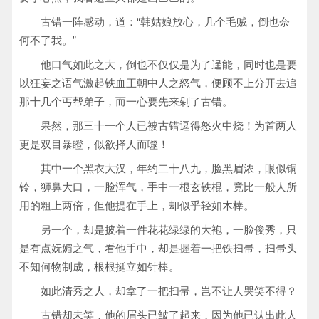
古错一阵感动，道：“韩姑娘放心，几个毛贼，倒也奈
何不了我。”
他口气如此之大，倒也不仅仅是为了逞能，同时也是要
以狂妄之语气激起铁血王朝中人之怒气，便顾不上分开去追
那十几个丐帮弟子，而一心要先来剁了古错。
果然，那三十一个人已被古错逗得怒火中烧！为首两人
更是双目暴瞪，似欲择人而噬！
其中一个黑衣大汉，年约二十八九，脸黑眉浓，眼似铜
铃，狮鼻大口，一脸浑气，手中一根玄铁棍，竟比一般人所
用的粗上两倍，但他提在手上，却似乎轻如木棒。
另一个，却是披着一件花花绿绿的大袍，一脸俊秀，只
是有点妩媚之气，看他手中，却是握着一把铁扫帚，扫帚头
不知何物制成，根根挺立如针棒。
如此清秀之人，却拿了一把扫帚，岂不让人哭笑不得？
古错却未笑，他的眉头已皱了起来，因为他已认出此人