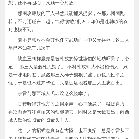
想，便不再担心，只顾一心对敌。
那围攻韩放的三人果然只能捕风捉影，在那儿团团乱
转，不时还碰在一起，气得“嗷嗷”乱叫，却仍是连韩放的衣
角也摸不到。
若不是韩放不会其他任何武功而手中又无兵器，这三人
早已不知死了几次了。
铁血王朝群魔先是被韩放的惊世骇俗的轻功吓呆了，心
道：“那三人是必死无疑了。”不料韩放却从不出招伤人，只
是一味地闪避，虽然那三人样子狼狈了些，倒也无性命之
忧，于是也不过来帮忙，只是远远地看那三人丑态百出。
余雷与那西域人氏却没这么侥幸了。
古错听得其他方向之厮杀声，心中便急了，猛提真力，
再次向余雷狂点而来的铁棍踏去，同时又是天钺扫出，向西
域人氏的铁扫帚的扫帚头削去。
这二人的招式也真有点古怪，也不变招，总是余雷从下
面用铁棍砸古错的膝盖骨，那西域人用扫帚扫古错的脸，只