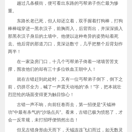
越过几条横街，便可看出东路的丐帮弟子伤亡最为惨
重。
东路长老已死，但人却还立着，双手握着打狗棒，打狗
棒棒端穿进一黑衣汉子，前胸而入，后背而出，并深深插入
那黑衣汉子身后的土墙中。他便以这种奇异的姿势站着死
去。他后背的那道刀口，竟深达数寸，几乎把整个后背划作
两半！
在一家染房门口，十几个丐帮弟子倚着一堵墙苦苦支
撑，围攻他们的却有三十多位铁血王朝中人！
就在古错赶到此处时，又有一位丐帮弟子倒下，倒下之
前，仍拼尽全力，喊了一声震天动地的“杀！”字，把本就壮
烈悲怆的场面变得更为触目惊心！
古错一声不响，向前狂卷而去，第一招便是“天钺神
功”中最有杀气的“沙场点兵”。看来，古错已极为愤怒了，才
会一反常规，未打招呼便悄然出击！
但见古错身形由天而下，天钺连连飞幻而过，如无数灵