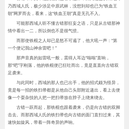
乃西域人氏，极少涉足中原武林，没想到却也已为“铁血王
朝”网罗而去，看来，这“铁血王朝”真是无孔不入。
可能那西域人听不懂古错那狂妄之语，只是从古错那神
情中看出一二，所以倒也不是很气愤。
而那使铁棍之人却已是怒不可遏了，他大吼一声：“第
一个便记我山神余雷吧！”
那声音真的如雷吼一般，震得人耳边“嗡嗡”直响，
那“吧”字刚落，他的铁棍便已狂吐而出，竟是直直向古错双
足袭来。
与此同时，西域的那人也已出手，他的招式颇为怪异，
竟是每一招的铁扫帚都是从他自己头部附近递出，看上去便
像一个耍杂技的人把一把扫帚放在脖子上绕来绕去。
古错一跃而起，那铁棍也跟着袭来，仍是向古错的双脚
击去。而那西域人氏的铁扫帚也向古错的面门直扫过来，其
速快如旋风，带着一阵奇异的声响。