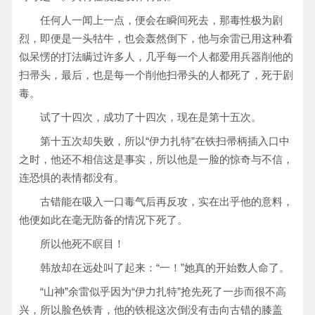
任何人一闻上一点，便会在瞬间死去，那毒性极为剧
烈，即便是一头牯牛，也会轰然倒下，他与余雷已用这种看
似呆愣的打法瞒过许多人，几乎每一个人都爱用兵器削他的
扫帚头，最后，也是每一个削他扫帚头的人都死了，死于剧
毒。
试了十四次，成功了十四次，现在是第十五次。
第十五次却失败，所以“伊力扎特”在铁扫帚柄插入口中
之时，他还不相信这是事实，所以他是一脸的惊奇与不信，
连恐惧的表情都没有。
古错能在吸入一口毒气后再反攻，实在出乎他的意料，
他便如此在毫无防备的情况下死了。
所以他死不瞑目！
韩放却在远处叫了起来：“一！”她真的开始数人命了。
“山神”余雷似乎因为“伊力扎特”抢先死了一步而很不高
兴，所以脸色铁青，他的铁棍这次倒没有击向古错的膝盖