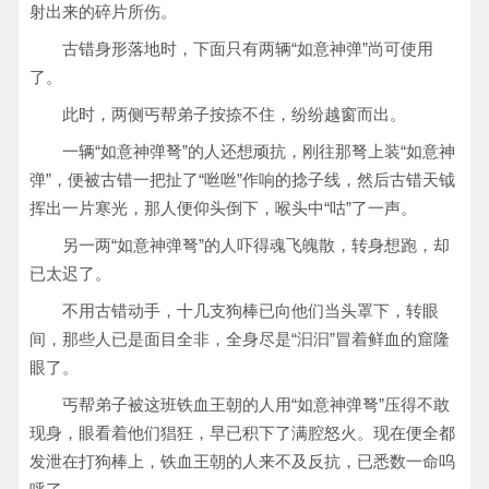
射出来的碎片所伤。
古错身形落地时，下面只有两辆“如意神弹”尚可使用
了。
此时，两侧丐帮弟子按捺不住，纷纷越窗而出。
一辆“如意神弹弩”的人还想顽抗，刚往那弩上装“如意神
弹”，便被古错一把扯了“咝咝”作响的捻子线，然后古错天钺
挥出一片寒光，那人便仰头倒下，喉头中“咕”了一声。
另一两“如意神弹弩”的人吓得魂飞魄散，转身想跑，却
已太迟了。
不用古错动手，十几支狗棒已向他们当头罩下，转眼
间，那些人已是面目全非，全身尽是“汩汩”冒着鲜血的窟隆
眼了。
丐帮弟子被这班铁血王朝的人用“如意神弹弩”压得不敢
现身，眼看着他们猖狂，早已积下了满腔怒火。现在便全都
发泄在打狗棒上，铁血王朝的人来不及反抗，已悉数一命呜