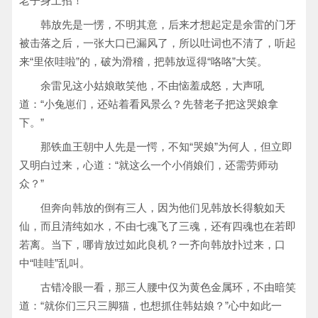
老子身上招！”
韩放先是一愣，不明其意，后来才想起定是余雷的门牙
被击落之后，一张大口已漏风了，所以吐词也不清了，听起
来“里依哇啦”的，破为滑稽，把韩放逗得“咯咯”大笑。
余雷见这小姑娘敢笑他，不由恼羞成怒，大声吼
道：“小兔崽们，还站着看风景么？先替老子把这哭娘拿
下。”
那铁血王朝中人先是一愕，不知“哭娘”为何人，但立即
又明白过来，心道：“就这么一个小俏娘们，还需劳师动
众？”
但奔向韩放的倒有三人，因为他们见韩放长得貌如天
仙，而且清纯如水，不由七魂飞了三魂，还有四魂也在若即
若离。当下，哪肯放过如此良机？一齐向韩放扑过来，口
中“哇哇”乱叫。
古错冷眼一看，那三人腰中仅为黄色金属环，不由暗笑
道：“就你们三只三脚猫，也想抓住韩姑娘？”心中如此一