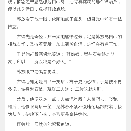
说，情急之中忽然想起自己身上还背着珑珑的那个酒葫芦，
便以此为借口，免得韩放尴尬。
韩放看了他一眼，依顺地点了点头，但目光中却有一丝
怯意。
古错先是奇怪，后来猛地醒悟过来，定是韩放见自己的
相貌古怪，又披着黄发，加上满脸血污，难怪会有点害怕。
于是他赶紧亲切地笑道：“韩姑娘，我与石姑娘是朋
友，所以……所以我是个好人。”
韩放眼中之惧意更甚。
古错心知定是自己一笑后，样子更为恐怖，于是便不再
多说，转身对石敏、珑珑二人道：“二位这就去吧。”
然后，他便双足一点，人如流星般向东路泻去。飞驰一
程后，他偷眼向后一望，见韩放不紧不慢地远远跟随着，极
为从容，便放下心来，身形更是奇快绝伦。
而韩放，居然仍能紧紧追随。