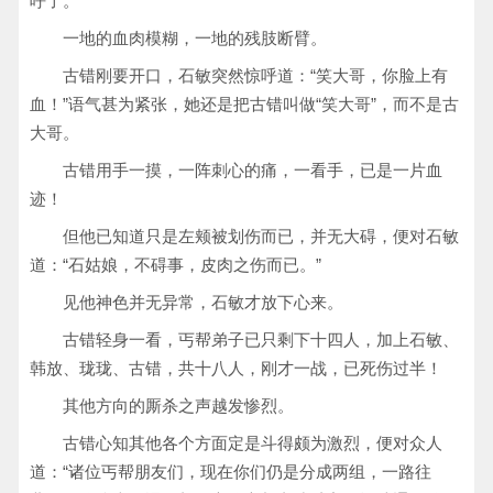
呼了。
一地的血肉模糊，一地的残肢断臂。
古错刚要开口，石敏突然惊呼道：“笑大哥，你脸上有
血！”语气甚为紧张，她还是把古错叫做“笑大哥”，而不是古
大哥。
古错用手一摸，一阵刺心的痛，一看手，已是一片血
迹！
但他已知道只是左颊被划伤而已，并无大碍，便对石敏
道：“石姑娘，不碍事，皮肉之伤而已。”
见他神色并无异常，石敏才放下心来。
古错轻身一看，丐帮弟子已只剩下十四人，加上石敏、
韩放、珑珑、古错，共十八人，刚才一战，已死伤过半！
其他方向的厮杀之声越发惨烈。
古错心知其他各个方面定是斗得颇为激烈，便对众人
道：“诸位丐帮朋友们，现在你们仍是分成两组，一路往