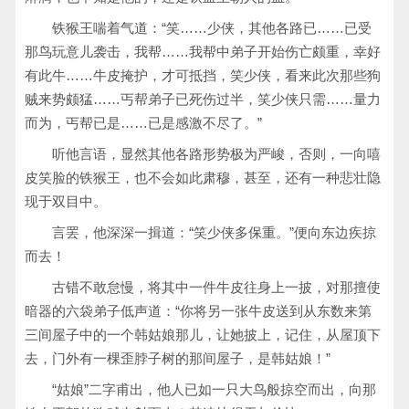
铁猴王喘着气道：“笑……少侠，其他各路已……已受
那鸟玩意儿袭击，我帮……我帮中弟子开始伤亡颇重，幸好
有此牛……牛皮掩护，才可抵挡，笑少侠，看来此次那些狗
贼来势颇猛……丐帮弟子已死伤过半，笑少侠只需……量力
而为，丐帮已是……已是感激不尽了。”
听他言语，显然其他各路形势极为严峻，否则，一向嘻
皮笑脸的铁猴王，也不会如此肃穆，甚至，还有一种悲壮隐
现于双目中。
言罢，他深深一揖道：“笑少侠多保重。”便向东边疾掠
而去！
古错不敢怠慢，将其中一件牛皮往身上一披，对那擅使
暗器的六袋弟子低声道：“你将另一张牛皮送到从东数来第
三间屋子中的一个韩姑娘那儿，让她披上，记住，从屋顶下
去，门外有一棵歪脖子树的那间屋子，是韩姑娘！”
“姑娘”二字甫出，他人已如一只大鸟般掠空而出，向那