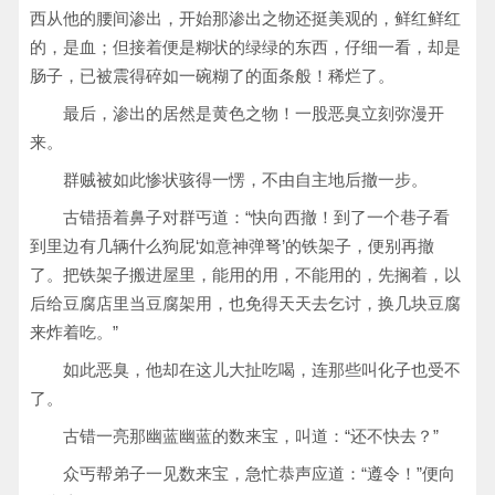
西从他的腰间渗出，开始那渗出之物还挺美观的，鲜红鲜红
的，是血；但接着便是糊状的绿绿的东西，仔细一看，却是
肠子，已被震得碎如一碗糊了的面条般！稀烂了。
最后，渗出的居然是黄色之物！一股恶臭立刻弥漫开
来。
群贼被如此惨状骇得一愣，不由自主地后撤一步。
古错捂着鼻子对群丐道：“快向西撤！到了一个巷子看
到里边有几辆什么狗屁‘如意神弹弩’的铁架子，便别再撤
了。把铁架子搬进屋里，能用的用，不能用的，先搁着，以
后给豆腐店里当豆腐架用，也免得天天去乞讨，换几块豆腐
来炸着吃。”
如此恶臭，他却在这儿大扯吃喝，连那些叫化子也受不
了。
古错一亮那幽蓝幽蓝的数来宝，叫道：“还不快去？”
众丐帮弟子一见数来宝，急忙恭声应道：“遵令！”便向