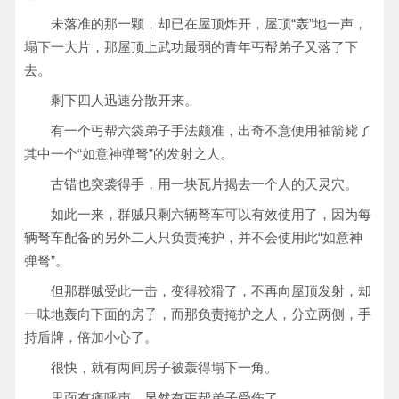
未落准的那一颗，却已在屋顶炸开，屋顶“轰”地一声，
塌下一大片，那屋顶上武功最弱的青年丐帮弟子又落了下
去。
剩下四人迅速分散开来。
有一个丐帮六袋弟子手法颇准，出奇不意便用袖箭毙了
其中一个“如意神弹弩”的发射之人。
古错也突袭得手，用一块瓦片揭去一个人的天灵穴。
如此一来，群贼只剩六辆弩车可以有效使用了，因为每
辆弩车配备的另外二人只负责掩护，并不会使用此“如意神
弹弩”。
但那群贼受此一击，变得狡猾了，不再向屋顶发射，却
一味地轰向下面的房子，而那负责掩护之人，分立两侧，手
持盾牌，倍加小心了。
很快，就有两间房子被轰得塌下一角。
里面有痛呼声，显然有丐帮弟子受伤了。