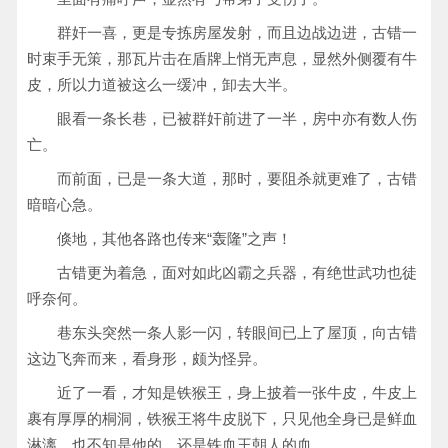
群奸一喜，更是专拣房屋发射，而且边战边进，古错一
时束手无策，那瓦片击在盾牌上悄无声息，显然外侧覆有牛
皮，所以力道被这么一缓冲，卸去大半。
眼看一条长巷，已被群奸前进了一半，房中亦有数人伤
亡。
而前面，已是一条大道，那时，要阻杀就更难了，古错
暗暗心急。
倏地，其他各路也传来“轰隆”之声！
古错更为着急，面对如此凶霸之兵器，有绝世武功也徒
呼奈何。
巷东头突然一条人影一闪，转眼间已上了屋顶，向古错
这边飞奔而来，看身形，颇为怪异。
近了一看，才知是铁猴王，身上披着一张牛皮，牛皮上
裹有厚厚的桐洞，铁猴王将牛皮脱下，只见他全身已是鲜血
淋漓，也不知是他的，还是铁血王朝人的血。