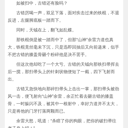
如被扫中，古错还有脸吗？
古错厉喝一声，双足下落，面对疾击过来的铁棍，不退
反进，左腿脚底板一踏而下。
同时，天钺在上，翻飞如乱蝶。
那铁棍倒是被一踏而中了，但那“山神”余雷力道也真
大，铁棍竟丝毫未下沉，只是迅即回抽后又向前递来，似乎
不把古错的膝盖骨砸个粉碎他是决不罢手。
但这次他却吃了一个大亏。古错的天钺向那铁扫帚挥去
后一搅，那扫帚头上的针刺状物便短了一截，四下飞射而
出。
古错又急快地向那碎扫帚头上击出一掌，那扫帚头被劲
风一击，便飞射向“山神”余雷，余正忙着去砸古错的膝盖
骨，一时躲闪不及，被其中一根射中，幸好力道并不太大，
只是将他的门牙打落两颗而已。
余雷大怒，吼道：“杀瞎了你的狗眼，把你的破扫帚往