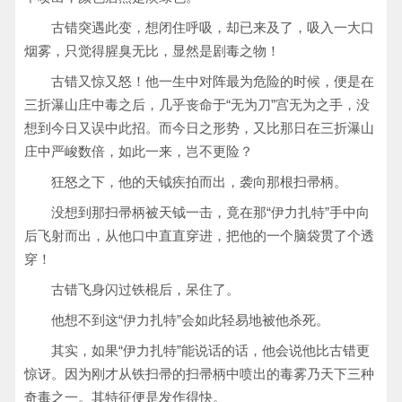
古错突遇此变，想闭住呼吸，却已来及了，吸入一大口
烟雾，只觉得腥臭无比，显然是剧毒之物！
古错又惊又怒！他一生中对阵最为危险的时候，便是在
三折瀑山庄中毒之后，几乎丧命于“无为刀”宫无为之手，没
想到今日又误中此招。而今日之形势，又比那日在三折瀑山
庄中严峻数倍，如此一来，岂不更险？
狂怒之下，他的天钺疾拍而出，袭向那根扫帚柄。
没想到那扫帚柄被天钺一击，竟在那“伊力扎特”手中向
后飞射而出，从他口中直直穿进，把他的一个脑袋贯了个透
穿！
古错飞身闪过铁棍后，呆住了。
他想不到这“伊力扎特”会如此轻易地被他杀死。
其实，如果“伊力扎特”能说话的话，他会说他比古错更
惊讶。因为刚才从铁扫帚的扫帚柄中喷出的毒雾乃天下三种
奇毒之一。其特征便是发作得快。