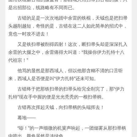
是出招部位，线路略有不同而已。
古错的足是一次次地踏中余雷的铁棍，天钺也是把扫帚
头越削越短，奇怪的是，古错在这二人如此简单的招式中，
竟也一时攻不进去！
又是铁扫帚被削得四射！这次，断扫帚头却是深深扎入
余雷的大腿之中，余雷痛得大叫道：“我操你伊力扎特十八
代祖宗！”
他骂的显然是那西域人，但以他那含糊不清的口舌听
来，西域人是否便是叫“伊力扎特”还未可知。
古错终于把那铁扫帚的扫帚头给完全削完了，那“伊力
扎特”现在手中握的便是光光秃秃的一根扫帚柄。
古错再次挥起天钺，向扫帚柄的头端挥去！
蓦地——
“嘭！”的一声细微的机簧声响起，一团烟雾从那扫帚柄
中喷出，颜色居然是淡绿色。