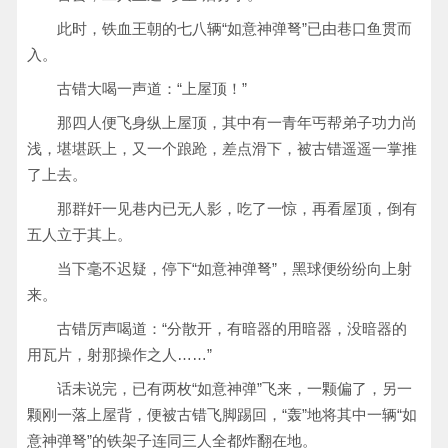
此时，铁血王朝的七八辆“如意神弹弩”已由巷口鱼贯而
入。
古错大喝一声道：“上屋顶！”
那四人便飞身纵上屋顶，其中有一青年丐帮弟子功力尚
浅，堪堪跃上，又一个踉跄，差点滑下，被古错遥遥一掌推
了上去。
那群奸一见巷内已无人影，吃了一惊，再看屋顶，倒有
五人立于其上。
当下毫不迟疑，停下“如意神弹弩”，黑球便纷纷向上射
来。
古错厉声喝道：“分散开，有暗器的用暗器，没暗器的
用瓦片，射那操作之人……”
话未说完，已有两枚“如意神弹”飞来，一颗偏了，另一
颗刚一落上屋背，便被古错飞脚踢回，“轰”地将其中一辆“如
意神弹弩”的铁架子连同三人全都炸翻在地。