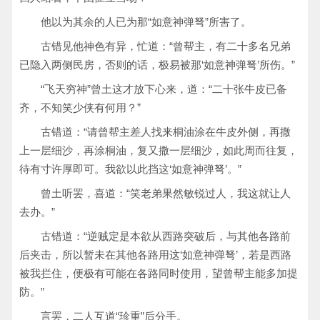
他以为其余的人已为那“如意神弹弩”所害了。
古错见他神色有异，忙道：“曾帮主，有二十多名兄弟
已隐入两侧民房，否则的话，极易被那‘如意神弹弩’所伤。”
“飞天穷神”曾土这才放下心来，道：“二十张牛皮已备
齐，不知笑少侠有何用？”
古错道：“请曾帮主差人找来桐油涂在牛皮外侧，再撒
上一层细沙，再涂桐油，复又撒一层细沙，如此周而往复，
待有寸许厚即可。我欲以此挡这‘如意神弹弩’。”
曾土听罢，喜道：“笑老弟果然敏锐过人，我这就让人
去办。”
古错道：“逆贼定是本欲从西路突破后，与其他各路前
后夹击，所以暂未在其他各路用这‘如意神弹弩’，若是西路
被我拦住，便极有可能在各路同时使用，望曾帮主能多加提
防。”
言罢，二人互道“珍重”后分手。