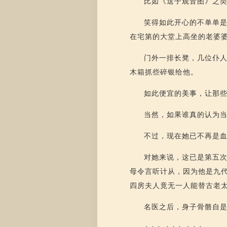
比如《送子观音图》之
笑得如此开心的不单单
在宅第的大堂上高坐的老婆
门外一排长凳，几位仆
木箱抓些碎银给他。
如此便宜的美事，让那
当然，如果谁真的认为
不过，现在她已不再是血
对她来说，这已是第五
母令言听计从，因为他是九
四房夫人竟无一人能替古老
名医之后，身子骨骼自