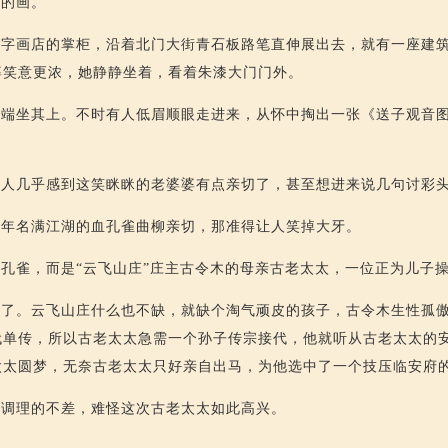
类的画。
是字画店的掌柜，沿着北门大街青石板路笔直伸展出去，就有一座建
婆笑意更浓，她静静坐着，看着朱漆大门门外。
人端坐其上。不时有人低眉顺眼走进来，从怀中掏出一张《送子观音
些人几乎感到这笑眯眯的老婆婆有点亲切了，甚至想进来说几句讨彩
当年名满江湖的血孔雀曲柳亲切，那准得让人笑掉大牙。
孔雀，而是“云飞山庄”庄主古令木的母亲古老太太，一位正为儿子
次了。云飞山庄什么也不缺，就缺个淘气顽皮的孩子，古令木生性孤
代单传，所以古老太太急需一个孙子传宗接代，他就听从古老太太的
太太圆梦，无奈古老太太只好亲自出马，为他选中了一个技压临安府
是调理的不差，难怪这次古老太太如此高兴。