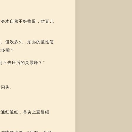
古令木自然不好推辞，对妻儿
招。但没多久，顽劣的童性便
敢多嘴？
何不去庄后的灵霞峰？”
么闪失。
脸通红通红，鼻尖上直冒细