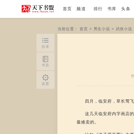
首页
频道
排行
书库
头条
当前位置：
首页
>
男生小说
>
武侠小说
目录
书页
设置
四月，临安府，草长莺
这几天临安府内字画店
最难卖的。