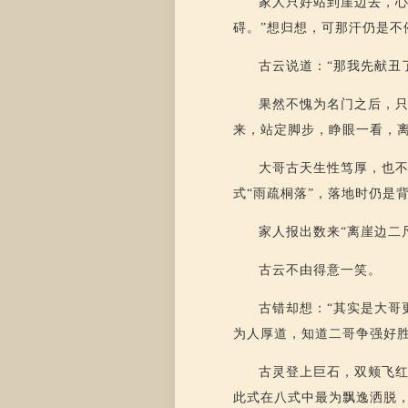
家人只好站到崖边去，心
碍。”想归想，可那汗仍是不
古云说道：“那我先献丑
果然不愧为名门之后，
来，站定脚步，睁眼一看，
大哥古天生性笃厚，也不
式“雨疏桐落”，落地时仍是
家人报出数来“离崖边二
古云不由得意一笑。
古错却想：“其实是大哥
为人厚道，知道二哥争强好
古灵登上巨石，双颊飞红
此式在八式中最为飘逸洒脱，