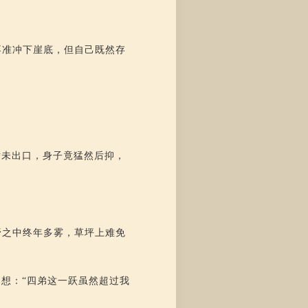
不准冲下崖底，但自己既然存
话未出口，身子竟猛然后抑，
野之中终年多雾，草坪上难免
想：“四弟这一跃虽然超过我