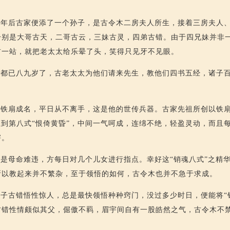
一年后古家便添了一个孙子，是古令木二房夫人所生，接着三房夫人
分别是大哥古天，二哥古云，三妹古灵，四弟古错。由于四兄妹并非
前一站，就把老太太给乐晕了头，笑得只见牙不见眼。
个都已八九岁了，古老太太为他们请来先生，教他们四书五经，诸子
铁扇成名，平日从不离手，这是他的世传兵器。古家先祖所创以铁扇
直到第八式“恨倚黄昏”，中间一气呵成，连绵不绝，轻盈灵动，而且
害。
是母命难违，方每日对几个儿女进行指点。幸好这“销魂八式”之精
所以教起来并不繁杂，至于领悟的如何，古令木也并不急于求成。
子古错悟性惊人，总是最快领悟种种窍门，没过多少时日，便能将“
古错性情颇似其父，倔傲不羁，眉宇间自有一股皓然之气，古令木不