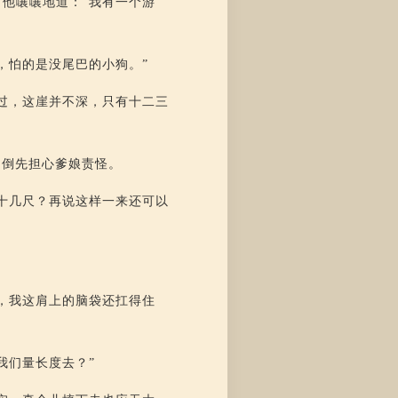
他嚷嚷地道：“我有一个游
，怕的是没尾巴的小狗。”
过，这崖并不深，只有十二三
，倒先担心爹娘责怪。
十几尺？再说这样一来还可以
，我这肩上的脑袋还扛得住
我们量长度去？”