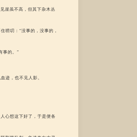
只见崖虽不高，但其下杂木丛
住唠叨：“没事的，没事的，
有事的。”
见血迹，也不见人影。
众人心想这下好了，于是便各