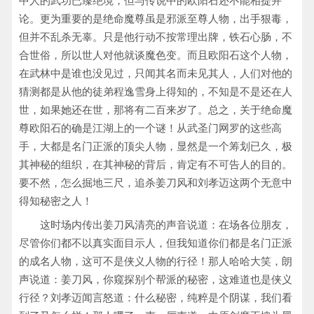
中人的武功已臻绝境，但与传说中的欧阳石还不能相提并
论。更为重要的是绝命魔尊虽是邪派至尊人物，出手狠毒，
但并不乱杀无辜。只是他行动不按常理出牌，铁石心肠，不
合世俗，所以世人对他就谈魔色变。而且欧阳石这个人物，
在武林中是谁也没见过，只闻其名而未见其人，人们对他的
猜测都是从他的徒弟程逸雪身上得知的，不知是不是还在人
世，如果她还在世，那将有二百来岁了。总之，关于绝命魔
尊欧阳石的确是江湖上的一个谜！从武圣门网罗的这些高
手，大都是名门正派的顶尖人物，显然是一个筹划已久，极
其神秘的组织，在其神秘的背后，肯定有不可告人的目的。
要不然，怎么掘地三尺，追杀姜刀风和刘孝迈这两个无意中
得知秘密之人！
这时场内传出姜刀风清亮的声音说道：在场各位朋友，
尽管你们都不以真实面目示人，但我知道你们都是名门正派
的成名人物，这可不是侠义人物的行径！那人哈哈大笑，朗
声说道：姜刀风，你窥探别个帮派的秘密，这难道也是侠义
行径？刘孝迈闻言怒道：什么秘密，纯粹是个阴谋，我们看