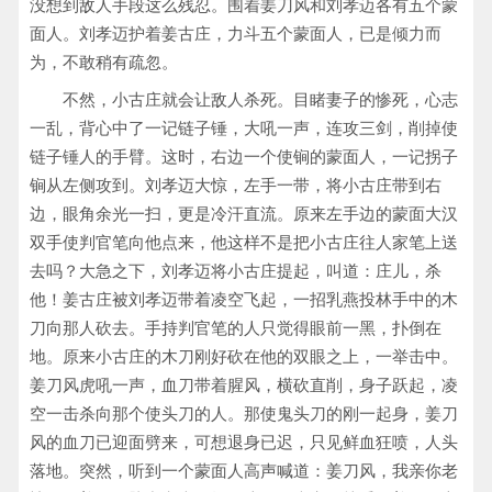
没想到敌人手段这么残忍。围着姜刀风和刘孝迈各有五个蒙
面人。刘孝迈护着姜古庄，力斗五个蒙面人，已是倾力而
为，不敢稍有疏忽。
不然，小古庄就会让敌人杀死。目睹妻子的惨死，心志
一乱，背心中了一记链子锤，大吼一声，连攻三剑，削掉使
链子锤人的手臂。这时，右边一个使锏的蒙面人，一记拐子
锏从左侧攻到。刘孝迈大惊，左手一带，将小古庄带到右
边，眼角余光一扫，更是冷汗直流。原来左手边的蒙面大汉
双手使判官笔向他点来，他这样不是把小古庄往人家笔上送
去吗？大急之下，刘孝迈将小古庄提起，叫道：庄儿，杀
他！姜古庄被刘孝迈带着凌空飞起，一招乳燕投林手中的木
刀向那人砍去。手持判官笔的人只觉得眼前一黑，扑倒在
地。原来小古庄的木刀刚好砍在他的双眼之上，一举击中。
姜刀风虎吼一声，血刀带着腥风，横砍直削，身子跃起，凌
空一击杀向那个使头刀的人。那使鬼头刀的刚一起身，姜刀
风的血刀已迎面劈来，可想退身已迟，只见鲜血狂喷，人头
落地。突然，听到一个蒙面人高声喊道：姜刀风，我亲你老