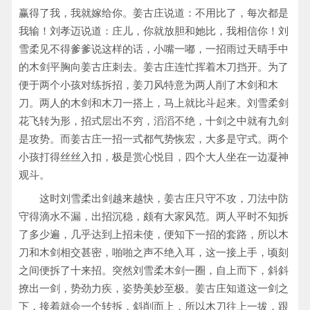
赢得了我，我就嫁给你。姜古庄说道：不用比了，每次都是
我输！刘孝迈说道：庄儿，你就放胆和她比，我相信你！刘
雪柔见不得爹爹说这样的话，小嘴一嘟，一招雨过天晴手中
的木剑平胸向姜古庄刺去。姜古庄连忙挥着木刀挡开。为了
便于两个小孩对练拆招，姜刀风特意为两人削了木剑和木
刀。两人的木剑和木刀一搭上，马上就比斗起来。刘雪柔剑
花飞转为形，招式层出不穷，滔滔不绝，十剑之中就有九剑
是攻势。而姜古庄一招一式都气势恢宏，大多是守式。两个
小孩打得丝丝入扣，极是赏心悦目，四个大人坐在一边凝神
观斗。
这时刘雪柔出剑越来越快，姜古庄只守不攻，刀法中防
守得滴水不漏，出招沉稳，颇有大家风范。两人平时不知拆
了多少遍，几乎达到上招未使，便知下一招的套路，所以木
刀和木剑相交甚密，啪啪之声不绝入耳，这一接上手，顷刻
之间便拆了十来招。突然刘雪柔木剑一圈，自上而下，斜斜
撩出一剑，势劲力疾，姿势美妙至极。姜古庄知道这一剑之
下，接着就会一个转拆，斜削而上，所以木刀往上一拔，跟