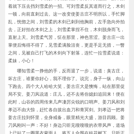
着就下压去挡刘雪柔的一招。可刘雪柔反其道而行之，木剑
一顿，向前直刺过去。这一改变使姜古庄不明所以，手忙脚
乱，恍惚之间，刘雪柔的木剑已刺到他胸前，左手急向外拍
去，正好拍在木剑之上，刘雪柔掌捏不住，木剑脱身而飞，
直射上天。刘雪柔气苦，怔在那里，神色苦涩。姜古庄一出
掌便后悔得不得了，见雪柔满脸沮丧，更是手足无措，一瞥
之间，见被自己打飞的木剑向下射落，连忙一拉雪柔说道：
柔妹，小心！
哪知雪柔一挣他的手，反而退了一步，说道：臭古庄，
坏古庄，谁要你好心，我不理你了。说完，身子一纵，向山
下跑去。四个大人哈哈大笑，姜古庄大是懊悔，站在那里促
局不安。姜刀风说道：庄儿，还不去将你媳妇追回来！便在
此时，山谷的四周传来几声凄厉尖锐的口哨声。姜刀风和刘
孝迈不由大惊，赶忙各自拔出血刀和青冥剑。刘孝迈一把将
姜古庄拉到怀里，全身戒备，眼里精光大盛，游目四顾。姜
刀风刚叫一声：不好！身边只听见嗖嗖嗖的衣带风声，道场
上已站了一圈黑衣蒙面人，将五人合围在桂花树下。只听正