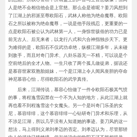
人是绝不会相信他会是上官慈。那么会是谁呢？姜刀风想到
了江湖上的邪派至尊欧阳石，武林人称他为绝命魔尊。欧阳
石之所以被称为绝命魔尊，一说是他手段残忍，更重要的一
点是欧阳石被公认为武林第一人，一身惊世骇俗的功力已是
前无古人、后无来者，以龙行八式和六合神指独步天下。更
为难得的是，欧阳石不仅武功卓绝，纵横江湖多年，从未碰
到敌手，而且对奇门异术、八卦乐器无一不精，可以说是个
空前绝后的全才人物。一生只收了两个孤儿做徒弟，据说还
是慕容世家双胞胎姐妹，一个是江湖上令人闻风丧胆的夺命
神尼慕容心怡，尽得欧阳石的武学真传。
后来，江湖传说，慕容心怡做了一件令欧阳石极其气愤
的事，将程逸雪囚禁在一个不为人知的地方，从此江湖上就
再也看不到程逸雪这个女魔头。另一个是叫奇门乐圣的女
尼，慕容绯绯，这个慕容绯绯一心钻研奇门异术和乐理，从
不涉足江湖，所以几乎没有人知道她的事迹。姜刀风的这一
想法，马上得到义弟刘孝迈的否定。刘孝迈认为，尽管那轿