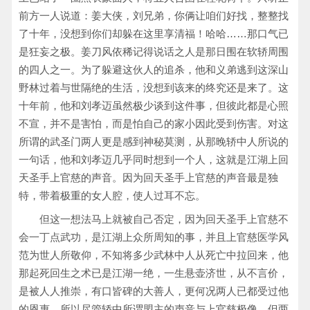
前方一人说道：姜大侠，刘兄弟，你俩让咱们好找，整整找
了十年，没想到你们却躲在这里享清福！哈哈……那口气已
是狂妄之极。姜刀风依稀记得说话之人是那日围在软轿周围
的四人之一。为了躲避这伙人的追杀，他和义弟逃到这深山
野林过着与世隔绝的生活，没想到该来的终究还是来了。这
十年前，他和刘孝迈虽然极少谈到这件事，但彼此都是心照
不宣，并不是害怕，而是怕自己的家小因此受到伤害。对这
所谓的武圣门两人更是感到神秘莫测，从那晚轿中人所说的
一句话，他和刘孝迈几乎同时想到一个人，这就是江湖上回
天圣手上官慈的声音。因为回天圣手上官慈的声音最是独
特，带着极重的女人腔，使人过耳不忘。
但这一想法马上就被自己否定，因为回天圣手上官慈不
会一丁点武功，是江湖上众所周知的事，并且上官慈医学风
范为世人所敬仰，不知将多少武林中人从死亡中拉回来，他
那起死回生之术已是江湖一绝，一生悬壶济世，从不言价，
是被人人推崇，有口皆碑的大善人，更何况两人已都受过他
的恩惠。所以尽管轿中所谓盟主的声音与上官慈极像，但两