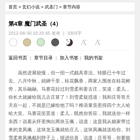
首页
>
玄幻小说
>
武圣门
> 章节内容
第4章 魔门武圣（4）
2012-08-30 10:20:45 发布
|
3303字
返回书页
章节目录
加入书签
我的书架
|
|
|
虽然进展较慢，但一招一式颇具章法。转眼已十年过
去。八月中秋，娟婵千里，桂花飘香，两家人围坐在桂花树
旁，其乐融融。马赛花拉过刘雪柔和姜古庄，笑道：柔儿，
你长大就嫁给我儿古庄算了！刘雪柔疑惑道：我和庄哥哥天
天在一起，不就是已嫁给他了吗？稚语童音惹得四个大人哈
哈大笑。马赛花笑罢道：柔儿，既然你答应，我就送你一样
东西！说着从怀里掏出两块玉佩，说道：这是我从娘家带过
来的龙凤佩，这块龙玉佩就给庄儿，这块凤佩就送给你。刘
雪柔将凤佩戴到脖子上，很进欣喜，说道：庄哥哥，你要能