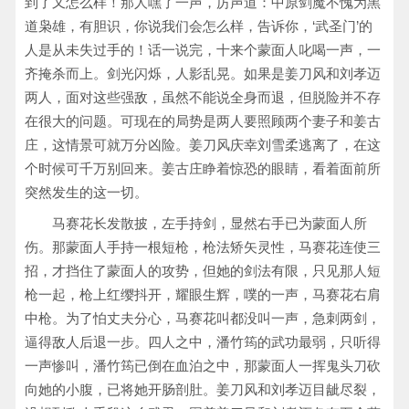
到了又怎么样！那人嘿了一声，厉声道：中原剑魔不愧为黑
道枭雄，有胆识，你说我们会怎么样，告诉你，‘武圣门’的
人是从未失过手的！话一说完，十来个蒙面人叱喝一声，一
齐掩杀而上。剑光闪烁，人影乱晃。如果是姜刀风和刘孝迈
两人，面对这些强敌，虽然不能说全身而退，但脱险并不存
在很大的问题。可现在的局势是两人要照顾两个妻子和姜古
庄，这情景可就万分凶险。姜刀风庆幸刘雪柔逃离了，在这
个时候可千万别回来。姜古庄睁着惊恐的眼睛，看着面前所
突然发生的这一切。
马赛花长发散披，左手持剑，显然右手已为蒙面人所
伤。那蒙面人手持一根短枪，枪法矫矢灵性，马赛花连使三
招，才挡住了蒙面人的攻势，但她的剑法有限，只见那人短
枪一起，枪上红缨抖开，耀眼生辉，噗的一声，马赛花右肩
中枪。为了怕丈夫分心，马赛花叫都没叫一声，急刺两剑，
逼得敌人后退一步。四人之中，潘竹筠的武功最弱，只听得
一声惨叫，潘竹筠已倒在血泊之中，那蒙面人一挥鬼头刀砍
向她的小腹，已将她开肠剖肚。姜刀风和刘孝迈目龇尽裂，