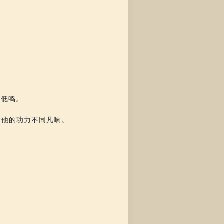
鼓低鸣。
示他的功力不同凡响。