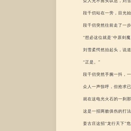
众人无不摇头叹息，刘
段千仞站在一旁，目光
段千仞突然往前走了一
“想必这位就是‘中原剑魔
刘雪柔愕然抬起头，说
“正是。”
段千仞突然手腕一抖，
众人一声惊呼，但抢求
就在这电光火石的一刹那
这是一招两败俱伤的打
姜古庄这招“龙行天下”