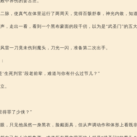
大殿中养伤的姜古庄。
督二脉，使真气在体里运行了两周天，觉得百骸舒泰，神光内敛，知
声，走出一看，看到一个黑布蒙面的段千仞，以为是“武圣门”的五
这风雷一刀竟未伤到魔头，刀光一闪，准备第二次出手。
道：
是‘生死判官’段老前辈，难道与你有什么过节儿？”
而立。
里得罪了少侠？”
一眼，只见他虽然一身黑衣，脸戴面具，但从声调动作和体形上看既