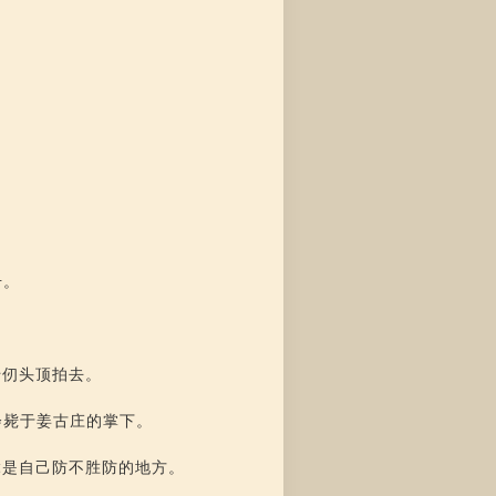
击。
千仞头顶拍去。
会毙于姜古庄的掌下。
竟是自己防不胜防的地方。