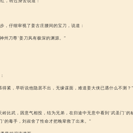
绯红，转过身去说道：
大步，仔细审视了姜古庄腰间的宝刀，说道：
‘神州刀尊’姜刀风有极深的渊源。”
”
道：
慕得紧，早听说他隐居不出，无缘谋面，难道姜大侠已遇什么不测？
天岭比武，因意气相投，结为兄弟，在归途中无意中看到‘武圣门’的
门’的毒手，刘叔舍了性命才把晚辈救了出来。”