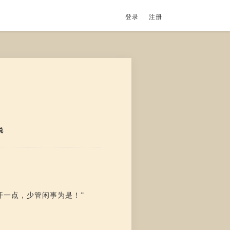
登录
注册
说
开一点，少管闲事为是！”