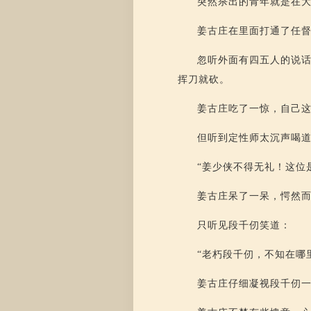
突然杀出的青年就是在
姜古庄在里面打通了任
忽听外面有四五人的说话
挥刀就砍。
姜古庄吃了一惊，自己
但听到定性师太沉声喝
“姜少侠不得无礼！这位
姜古庄呆了一呆，愕然
只听见段千仞笑道：
“老朽段千仞，不知在哪
姜古庄仔细凝视段千仞