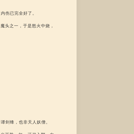
道内伤已完全好了。
大魔头之一，于是怒火中烧，
非谭剑锋，也非天人妖僧。