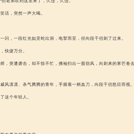
段千仞老弟吹到这里来了，久违，久违。”
备笑话，突然一声大喝。
影一闪，一段红光如灵蛇出洞，电掣而至，径向段千仞刺了过来。
猛，快捷万分。
大师，突遭袭击，却不惊不忙，拂袖扫出一股劲风，向刺来的寒芒卷
个威风凛凛、杀气腾腾的青年，手握着一柄血刀，向段千仞怒目而视
罪了这个年轻人。