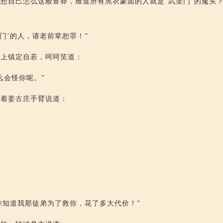
想自己怎么这般鲁莽，难道所有黑衣蒙面的人就是“武圣门”的魔头
门’的人，请老前辈恕罪！”
马上镇定自若，呵呵笑道：
么会怪你呢。”
拉着姜古庄手臂说道：
”
，你知道我那徒弟为了救你，花了多大代价！”