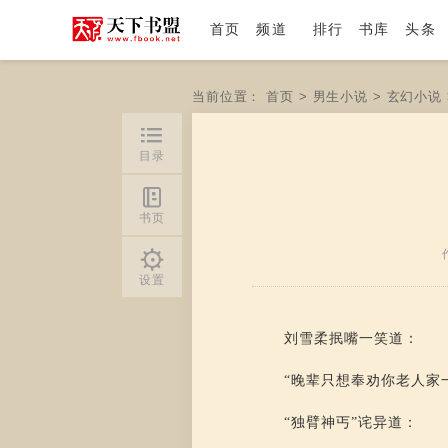
首页
频道
排行
书库
头条
当前位置：
首页
>
男生小说
>
玄幻小说
目录
书页
设置
刘雪柔抿嘴一笑道：
“晚辈只想奉劝你老人家
“独臂神丐”诧异道：