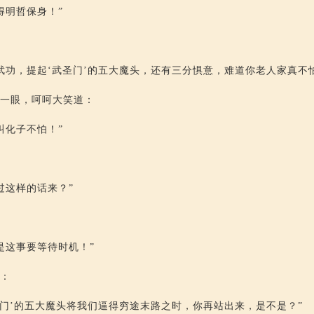
得明哲保身！”
武功，提起‘武圣门’的五大魔头，还有三分惧意，难道你老人家真不
太一眼，呵呵大笑道：
叫化子不怕！”
：
过这样的话来？”
是这事要等待时机！”
道：
圣门’的五大魔头将我们逼得穷途末路之时，你再站出来，是不是？”