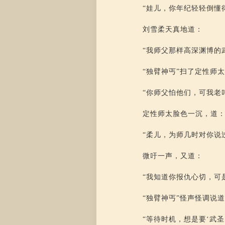
“娃儿，你年纪轻轻倒懂
刘雪柔天真地道：
“我师父那样高深渊博的
“独臂神丐”扫了定性师
“你师父怕他们，可我老
定性师太脸色一沉，道
“柔儿，为师几时对你说
微吁一声，又道：
“我知道你报仇心切，可
“独臂神丐”怪声怪调说
“等待时机，想是要‘武