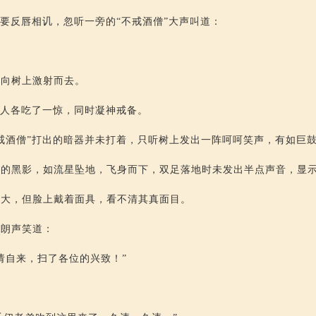
方要反唇相讥，忽听一旁的“不戒酒僧”大声叫道：
星向树上激射而去。
三人各吃了一惊，同时凝神戒备。
戒酒僧”打出的暗器并未打着，只听树上发出一阵呵呵笑声，有如巨
大的黑影，如流星坠地，飞身而下，双足落地时未发出半点声音，显
高大，但脸上戴着面具，看不清其真面目。
，朗声笑道：
请自来，扫了各位的兴致！”