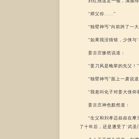
刘红燕莲足一顿，满脸
“师父你……”
“独臂神丐”向前跨了一
“如果我没猜错，少侠与
姜古庄惨然说道：
“姜刀风是晚辈的先父！
“独臂神丐”面上一肃说
“我老叫化子对姜大侠仰
姜古庄神色黯然道：
“生父和刘孝迈叔叔在摩
了十年后，还是遭受了‘武圣