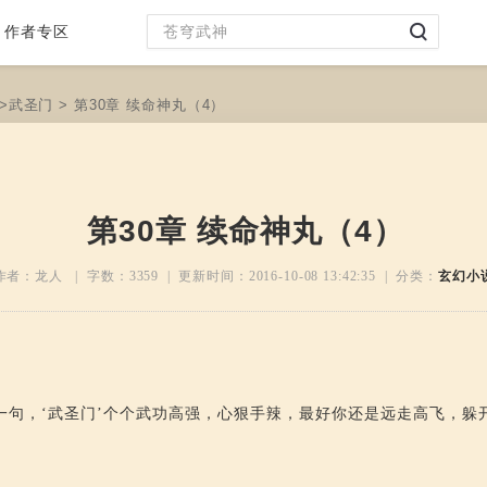
作者专区
>
武圣门
> 第30章 续命神丸（4）
第30章 续命神丸（4）
作者：龙人 | 字数：
3359
| 更新时间：
2016-10-08 13:42:35
| 分类：
玄幻小
一句，‘武圣门’个个武功高强，心狠手辣，最好你还是远走高飞，躲