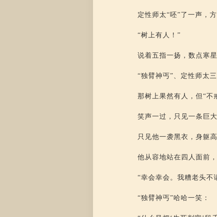
定性师太“呸”了一声，
“树上有人！”
说着五指一扬，数点寒
“独臂神丐”、定性师太
那树上果然有人，但“不
笑声一过，只见一条巨
只见他一袭黑衣，身躯
他从容地站在四人面前
“幸会幸会。我糟老头不
“独臂神丐”哈哈一笑：