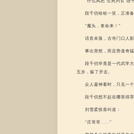
“什么风把‘生死判官’
段千仞哈哈一笑，正准
“魔头，拿命来！”
话音未落，古寺门口人
事出突然，而且势道奇
段千仞毕竟是一代武学
五步，躲了开去。
众人凝神看时，只见一
段千仞想不起在哪里得
刘雪柔惊喜叫道：
“庄哥哥……”