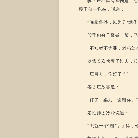
姜古庄不禁有些愧意，心
段千仞一抱拳，说道：
“晚辈鲁莽，以为是‘武圣
段千仞身子微微一颤，
“不知者不为罪，老朽怎
刘雪柔欢快奔了过去，
“庄哥哥，你好了？”
姜古庄欣喜道：
“好了，柔儿，谢谢你。
定性师太冷冷说道：
“怎就一个‘谢’字了得