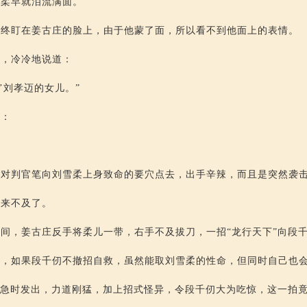
雪柔早就泪流满面。
始终盯在姜古庄的脸上，由于他蒙了面，所以看不到他面上的表情。
步，冷冷地说道：
’刘孝迈的女儿。”
道：
一对判官笔向刘雪柔上身致命的要穴点去，出手辛辣，而且是突然袭
已来不及了。
间，姜古庄反手将柔儿一带，右手不及拔刀，一招“龙行天下”向段
法，如果段千仞不撤招自救，虽然能取刘雪柔的性命，但同时自己也
危急时发出，力道刚猛，加上招式怪异，令段千仞大为吃惊，这一拍