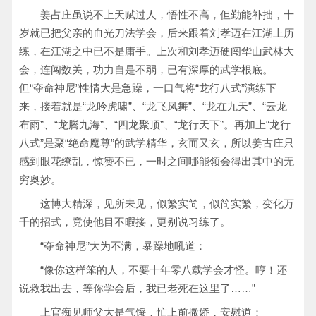
姜占庄虽说不上天赋过人，悟性不高，但勤能补拙，十
岁就已把父亲的血光刀法学会，后来跟着刘孝迈在江湖上历
练，在江湖之中已不是庸手。上次和刘孝迈硬闯华山武林大
会，连闯数关，功力自是不弱，已有深厚的武学根底。
但“夺命神尼”性情大是急躁，一口气将“龙行八式”演练下
来，接着就是“龙吟虎啸”、“龙飞凤舞”、“龙在九天”、“云龙
布雨”、“龙腾九海”、“四龙聚顶”、“龙行天下”。再加上“龙行
八式”是聚“绝命魔尊”的武学精华，玄而又玄，所以姜古庄只
感到眼花缭乱，惊赞不已，一时之间哪能领会得出其中的无
穷奥妙。
这博大精深，见所未见，似繁实简，似简实繁，变化万
千的招式，竟使他目不暇接，更别说习练了。
“夺命神尼”大为不满，暴躁地吼道：
“像你这样笨的人，不要十年零八载学会才怪。哼！还
说救我出去，等你学会后，我已老死在这里了……”
上官痴见师父大是气馁，忙上前撒娇，安慰道：