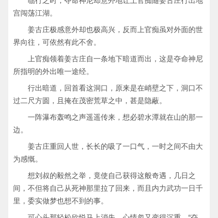
临行之时，夺命神尼却意外地让上官痴随姜古庄行出地
宫闯荡江湖。
姜古庄极感意外却也极高兴，反而上官痴虽对外面的世
界向往，可依然有此不舍。
上官痴领着姜古庄自一条地下暗道而出，这是夺命神尼
所指明的外出唯一途经。
行出暗道，回首看这洞口，原来是在峭壁之下，洞口不
过二尺方圆，且掩在茂密荒草之中，甚是隐蔽。
一阵瀑布轰鸣之声遥遥传来，想必碧水潭就在山的那一
边。
姜古庄重回人世，长长的吸了一口气，一时之间不由大
为感慨。
想刘叔的毅然之举，竟使自己获得这般奇遇，几日之
间，不但将自己从死神那里拉了回来，而且内力武功一日千
里，委实做梦也想不到的事。
可心头那轻松欣悦马上消失，心情忽又变得沉重，“夺