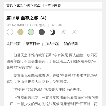
首页
>
玄幻小说
>
武圣门
> 章节内容
第12章 至尊之邪（4）
2016-10-08 11:17:36 发布
|
3236字
返回书页
章节目录
加入书签
我的书架
|
|
|
但普天之下惟有欧阳石和“夺命神尼”两人能使，欧阳石
四海萍踪，不知是生是死，于是江湖上人们纷纷在寻找“夺
命神尼”程逸雪的下落。
姜古庄无意能获此奇遇，并被“夺命神尼”要求学这绝秘
武功，不由得也是大出意外，受宠若惊。
“夺命神尼”冷静地注视着姜古庄脸上的表情。
上官痴面若桃花，一直是笑容满面地看着面如冠玉的姜
古庄，一颗少女的芳心为这张英俊面庞感到“怦怦”直跳，简