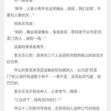
另一嬉笑道：
“师哥，人家小青年在这里幽会，嘻嘻，我们走吧，不
要扫人家的兴。”
招风耳骂道：
“妈的，幽会就是幽会，鬼鬼祟祟，害得老子以为是‘武
圣门’的人，虚惊一场。”
说着转身准备离开。
姜古庄心想：原来你三个人还是听到我和痴儿的说话才
赶过来。
华山剑客原来竟是这般欺软怕硬的人，以为是“武圣
门”的人就吓得成那个样子，一看不是，反而趾高气扬，凶
巴巴的。
姜古庄见不得这种人，心里有气，喝道：
“三位停下，我有话问你们！”
华山十二剑客何等身份，怎容得别人这样口气对他说