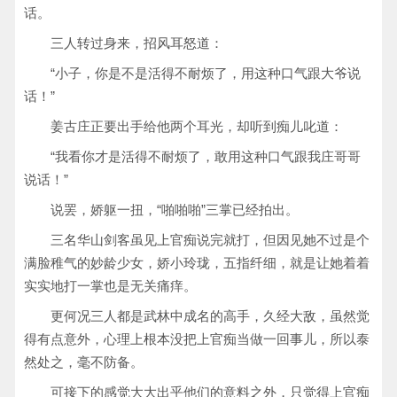
话。
三人转过身来，招风耳怒道：
“小子，你是不是活得不耐烦了，用这种口气跟大爷说
话！”
姜古庄正要出手给他两个耳光，却听到痴儿叱道：
“我看你才是活得不耐烦了，敢用这种口气跟我庄哥哥
说话！”
说罢，娇躯一扭，“啪啪啪”三掌已经拍出。
三名华山剑客虽见上官痴说完就打，但因见她不过是个
满脸稚气的妙龄少女，娇小玲珑，五指纤细，就是让她着着
实实地打一掌也是无关痛痒。
更何况三人都是武林中成名的高手，久经大敌，虽然觉
得有点意外，心理上根本没把上官痴当做一回事儿，所以泰
然处之，毫不防备。
可接下的感觉大大出乎他们的意料之外，只觉得上官痴