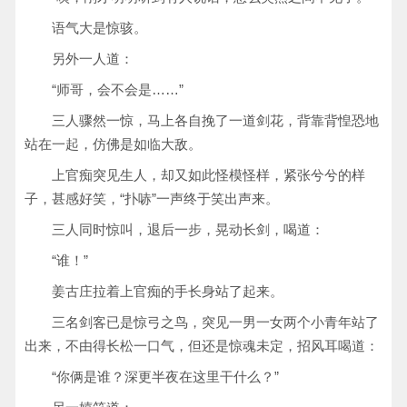
语气大是惊骇。
另外一人道：
“师哥，会不会是……”
三人骤然一惊，马上各自挽了一道剑花，背靠背惶恐地
站在一起，仿佛是如临大敌。
上官痴突见生人，却又如此怪模怪样，紧张兮兮的样
子，甚感好笑，“扑哧”一声终于笑出声来。
三人同时惊叫，退后一步，晃动长剑，喝道：
“谁！”
姜古庄拉着上官痴的手长身站了起来。
三名剑客已是惊弓之鸟，突见一男一女两个小青年站了
出来，不由得长松一口气，但还是惊魂未定，招风耳喝道：
“你俩是谁？深更半夜在这里干什么？”