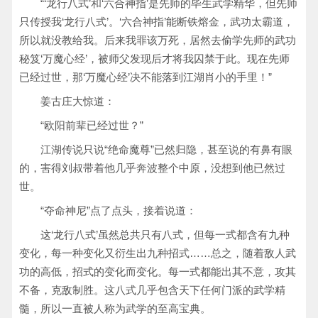
“‘龙行八式’和‘六合神指’是先师的毕生武学精华，但先师
只传授我‘龙行八式’。‘六合神指’能断铁熔金，武功太霸道，
所以就没教给我。后来我罪该万死，居然去偷学先师的武功
秘笈‘万魔心经’，被师父发现后才将我囚禁于此。现在先师
已经过世，那‘万魔心经’决不能落到江湖肖小的手里！”
姜古庄大惊道：
“欧阳前辈已经过世？”
江湖传说只说“绝命魔尊”已然归隐，甚至说的有鼻有眼
的，害得刘叔带着他几乎奔波整个中原，没想到他已然过
世。
“夺命神尼”点了点头，接着说道：
这‘龙行八式’虽然总共只有八式，但每一式都含有九种
变化，每一种变化又衍生出九种招式……总之，随着敌人武
功的高低，招式的变化而变化。每一式都能出其不意，攻其
不备，克敌制胜。这八式几乎包含天下任何门派的武学精
髓，所以一直被人称为武学的至高宝典。