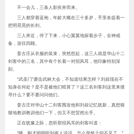
不一会儿，三条人影疾奔而来。
三人都穿着蓝袍，年龄大概在三十多岁，手里各提着一
把明晃晃的长剑。
三人奔近，停了下来，小心翼翼地探着步子，全神戒
备，游目四顾。
姜古庄从衣服的装束，突然想起，这三人就是华山十二
剑客中的三名，其中有个长着一对招风耳，他印象特别深
刻。
“武圣门”袭击武林大会，不知道结果怎样？刘叔现在不
知身在何处？是不是被他们暗算了？这三名剑客到这里来搜
寻什么？要不要问问他们。
姜古庄对华山十二剑客围攻他和刘叔记忆犹新，真想狠
狠地教训教训他们一下，但又不想贸然出手。
正在犹豫之际，忽听那招风耳的剑客叫道：
“咦，刚才明明听到有人说话，怎么突然之间不见了。”