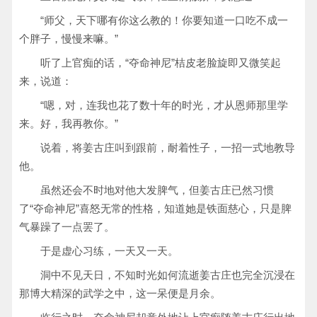
“师父，天下哪有你这么教的！你要知道一口吃不成一
个胖子，慢慢来嘛。”
听了上官痴的话，“夺命神尼”桔皮老脸旋即又微笑起
来，说道：
“嗯，对，连我也花了数十年的时光，才从恩师那里学
来。好，我再教你。”
说着，将姜古庄叫到跟前，耐着性子，一招一式地教导
他。
虽然还会不时地对他大发脾气，但姜古庄已然习惯
了“夺命神尼”喜怒无常的性格，知道她是铁面慈心，只是脾
气暴躁了一点罢了。
于是虚心习练，一天又一天。
洞中不见天日，不知时光如何流逝姜古庄也完全沉浸在
那博大精深的武学之中，这一呆便是月余。