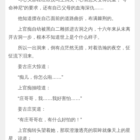
命神尼”的要求，还有自己父母的血海深仇……
他知道摆在自己面前的道路曲折，布满棘荆的。
上官痴自幼被黑白二雕抓进古洞之内，十六年来从未离
开古洞一步，根本不知道世上是个什么样子。
所以一出洞来，倒有点茫然无措，对着浩瀚的夜空，怔
怔流下泪来。
姜古庄大惊道：
“痴儿，你怎么啦……”
上官痴抽噎道：
“庄哥哥，我……我好害怕……”
姜古庄笑道：
“有庄哥哥在，有什么好怕的！”
上官痴转头望着她，那双澄澈透亮的双眸就像天上的星
星，说道：