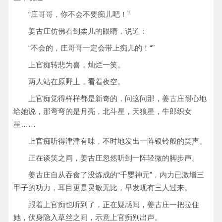
“庄哥哥，你不会不要痴儿吧！”
姜古庄仿佛看到柔儿的眼睛，说道：
“不会的，庄哥哥一定会带上痴儿的！“”
上官痴转悲为喜，灿烂一笑。
两人站在原野上，看着夜空。
上官痴觉得样样都是新奇的，问这问那，姜古庄耐心地
给她说，那弯弯的是月亮，北斗星，天狼星，牛郎织女
星……
上官痴听得津津有味，不时地发出一阵银铃般的笑声。
正在谈笑之间，姜古庄忽然听到一阵轻微的脚步声。
姜古庄自从吞食了没炼成的“千婴神元”，内力已激增三
甲子的功力，耳目更是灵敏无比，早发现有三人过来。
跟着上官痴也听到了，正在疑惑间，姜古庄一把拉住
她，伏身隐入草丝之间，示意上官痴别出声。