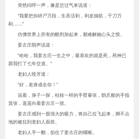
突然闷哼一声，像是岔过气来说道：
“我要把你碎尸万段，生吞活剥，剥皮抽筋，千刀万
剐……”
仿佛世界上所有的酷刑加起来，都难解她心头之恨。
姜古庄朗声说道：
“哈哈，我姜古庄一生之中，最喜欢的就是死，死神已
跟我打了七年交道。”
老妇人咬牙道：
“好，老身成全你！”
说着，身子一探，枯枝一样的手臂暴张，鹞爪般的手指
箕张，遥遥向着姜古庄一抓。
姜古庄感到一股强大的吸力，将自己拉飞起来，脚不点
地的被拉到老妇人面前。
老妇人手一翻，掐住了姜古庄的咽喉。