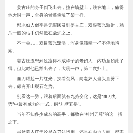
姜古庄的身子倒飞出去，撞在墙壁上，跌在地上，痛得
他大叫一声，全身的骨骼像散了架一样。
那老妇人似乎是无暇顾及到姜古庄，双眼蓝光激射，鸡
爪一般的枯手仍然抵在鼎炉之上。
不一会儿，双目蓝光黯淡，浑身像筛糠一样不停地抖
索。
姜古庄没想到这瘦得不成样子的老妇人，内功竟如此了
得，但此时他已豁出去了，大吼一声，第二次扑上。
血刀耀起一片红光，挟着劲风，向老妇人当头直劈下
去，颇有开山裂石之势。
别看这一劈，跟着后面就有九势变化，这是“血刀九
势”中最有威力的一式，叫“九劈五岳”。
当年不知多少成名的高手，都败在“神州刀尊”的这一招
之下。
虽然姜古庄无论是在刀法运用，还是在内力方面，都不