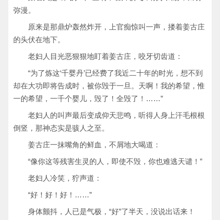
弥漫。
原来是那鼎炉轰然炸开，上官痴惊叫一声，搂着姜古庄
的头伏在地下。
老妇人目光恶狠狠地盯着姜古庄，咬牙切齿道：
“为了炼这‘千婴丹’已经费了我近二十年的时光，想不到
却在大功即将告成时，被你毁于一旦。天啊！我的希望，惟
一的希望，一千个婴儿，毁了！全毁了！……”
老妇人的叫声最后变成仰天悲鸣，听得人身上汗毛根根
倒竖，那神态实是骇人之至。
姜古庄一抹嘴角的鲜血，不屑地大喝道：
“像你这等残害生灵的人，即使不毁，你也难逃天谴！”
老妇人冷笑，狞声道：
“好！好！好！……”
身体颤抖，人已是气极，“好”了半天，没说出话来！