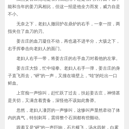
能和当年的姜刀风相比，但这一招是他全力而发，威力自是
不小。
无奈之下，老妇人撤回护在鼎炉的右手，一拿一捏，两
指夹住了血刀的刃。
姜古庄的血刀凝住不动，再也递不进半分，大骇之下，
右手挥拳击向老妇人的面门。
老妇人右手一带，将姜古庄的右手血刀对着他的左掌。
姜古庄大惊，忙中缩拳。老妇人右手一弹，姜古庄的身
子直飞而去，“砰”的一声，又撞在墙壁上，“哇”的吐出一口
鲜血。
上官痴一声惊叫，赶忙跃了过去，扶起姜古庄，神情甚
是关切，又满含着责备，深怪他不该如此鲁莽。
忽然，老妇人凄厉的一声惨叫，这惨叫声显然牵动了体
内的真气，特别刺耳，震得整个石洞都有些颤动。
跟着又是“砰”的一声巨响，石片横飞，汤水四射，白雾