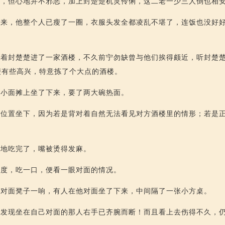
怪，但心地并不邪恶，加上封楚楚机灵伶俐，这二老一少三人倒也相
下来，他整个人已瘦了一圈，衣服头发全都凌乱不堪了，连饭也没好
带着封楚楚进了一家酒楼，不久前宁勿缺曾与他们挨得颇近，听封楚
便有些高兴，特意拣了个大点的酒楼。
的小面摊上坐了下来，要了两大碗热面。
的位置坐下，因为若是背对着自然无法看见对方酒楼里的情形；若是
气地吃完了，嘴被烫得发麻。
速度，吃一口，便看一眼对面的情况。
得对面凳子一响，有人在他对面坐了下来，中间隔了一张小方桌。
然发现坐在自己对面的那人右手已齐腕而断！而且看上去伤得不久，