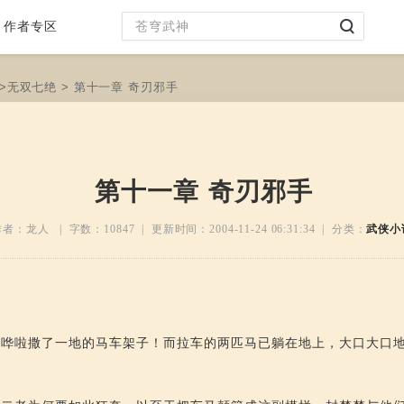
作者专区
>
无双七绝
> 第十一章 奇刃邪手
第十一章 奇刃邪手
作者：龙人 | 字数：
10847
| 更新时间：
2004-11-24 06:31:34
| 分类：
武侠小
里哗啦撒了一地的马车架子！而拉车的两匹马已躺在地上，大口大口