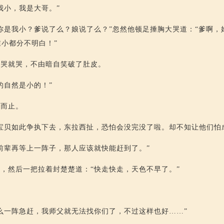
我小，我是大哥。”
你是我小？爹说了么？娘说了么？”忽然他顿足捶胸大哭道：“爹啊，
小都分不明白！”
说哭就哭，不由暗自笑破了肚皮。
的自然是小的！”
然而止。
宝贝如此争执下去，东拉西扯，恐怕会没完没了啦。却不知让他们怕
前辈再等上一阵子，那人应该就快能赶到了。”
，然后一把拉着封楚楚道：“快走快走，天色不早了。”
么一阵急赶，我师父就无法找你们了，不过这样也好……”