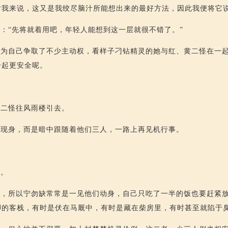
对我来说，这又是我绞尽脑汁所能想出来的最好方法，因此我便将它说
：“先将就着用吧，年轻人能想到这一层就很不错了。”
又为自己争取了不少主动权，看样子刁钻精灵的她与红、黄二怪在一
一起更安全呢。
黄二怪往风雨楼引去。
不现身，而是暗中跟随着他们三人，一路上再见机行事。
险。
掉，所以宁勿缺常常是一见他们动身，自己只吃了一半的饭也要赶紧
脚的客栈，有时是伏在马厩中，有时是藏在柴房里，有时甚至就陷于