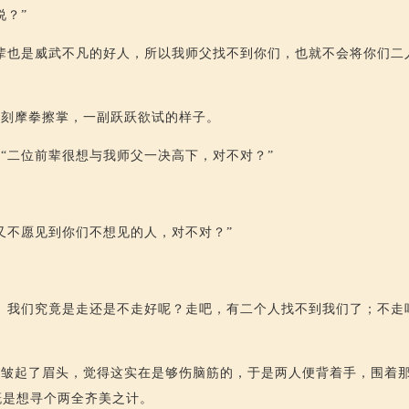
说？”
辈也是威武不凡的好人，所以我师父找不到你们，也就不会将你们二
立刻摩拳擦掌，一副跃跃欲试的样子。
“二位前辈很想与我师父一决高下，对不对？”
又不愿见到你们不想见的人，对不对？”
。
。我们究竟是走还是不走好呢？走吧，有二个人找不到我们了；不走
都皱起了眉头，觉得这实在是够伤脑筋的，于是两人便背着手，围着
概是想寻个两全齐美之计。