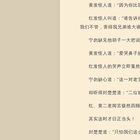
黄发怪人道：“因为你比
红发怪人叫道：“谁告诉
我们不管，害得我兄弟谁大谁
宁勿缺见他胡子一大把
黄发怪人道：“爱哭鼻子
红发怪人的哭声立即戛
宁勿缺心道：“这一对老
却听得封楚楚道：“二位
红、黄二老闻言骇然四顾
其实这时才日正当头！
封楚楚道：“只怕我们这