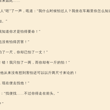
原来如此……”
人“呸”了一声，吼道：“我什么时候怕过人？我坐在车厢里你怎么知
知。”
就知道你才是怕得要命！”
也没有怕得厉害！”
怕了一尺，你却已怕了一丈！”
！错！我只怕了一两，而你却有一斤的怕！”
，他从来没有想到害怕还可以以斤两尺寸来论的！
，现在便去找他！”
：“找便找……不过你得走在前头。”
？”