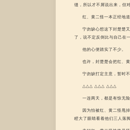
缝，所以才不屑说出来，但
红、黄二怪一本正经地道
宁勿缺心想这下封楚楚
了，说不定反倒比与自己在
他的心便踏实了不少。
也许，封楚楚会把红、
宁勿缺打定主意，暂时
△△△ △△△ △△△
一连两天，都是有惊无
因为怕被红、黄二怪甩
瞪大了眼睛看着他们三人落