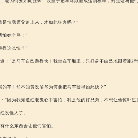
黄二老为何要如此狂奔，以至于把车马颠簸成这副模样，封楚楚与他
辈是怕我师父追上来，才如此狂奔吗？”
我怕她个鸟！”
跑得这么快？”
道：“是马车自己跑得快！我坐在车厢里，只好身不由己地跟着跑得
驾的车！却不知黄发爷爷为何要把马车驶得如此快？”
：“因为我知道红老鬼心中害怕，我是他的好兄弟，不想让他惊吓过
是红发怪人了。
还有什么东西会让他们害怕。