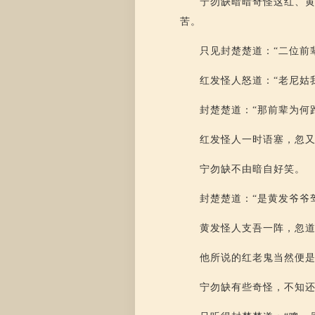
宁勿缺暗暗奇怪这红、
苦。
只见封楚楚道：“二位前
红发怪人怒道：“老尼姑
封楚楚道：“那前辈为何
红发怪人一时语塞，忽又
宁勿缺不由暗自好笑。
封楚楚道：“是黄发爷爷
黄发怪人支吾一阵，忽道
他所说的红老鬼当然便
宁勿缺有些奇怪，不知