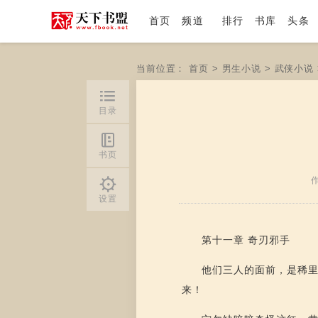
首页
频道
排行
书库
头条
当前位置：
首页
>
男生小说
>
武侠小说
目录
书页
设置
第十一章 奇刃邪手
他们三人的面前，是稀
来！