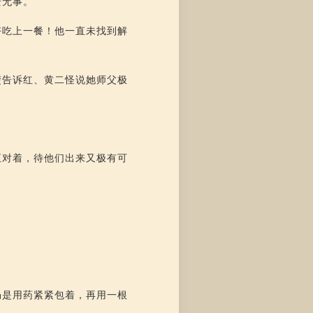
安无事。
好吃上一餐！他一直未找到解
楚告诉红、黄二怪说她师父极
正对着，待他们出来又极有可
仍是用药紧紧包着，再用一根