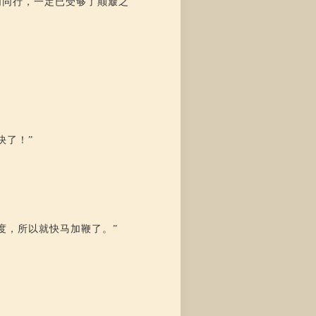
们同行，一定已受够了颠簸之
快了！”
度，所以就快马加鞭了。”