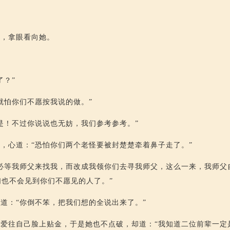
了，拿眼看向她。
了？”
就怕你们不愿按我说的做。”
是！不过你说说也无妨，我们参考参考。”
，心道：“恐怕你们两个老怪要被封楚楚牵着鼻子走了。”
必等我师父来找我，而改成我领你们去寻我师父，这么一来，我师父
也不会见到你们不愿见的人了。”
道：“你倒不笨，把我们想的全说出来了。”
爱往自己脸上贴金，于是她也不点破，却道：“我知道二位前辈一定