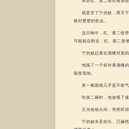
幸好红、黄二怪性格虽
就是苦了宁勿缺，两天
救封楚楚的机会。
这日晌午，红、黄二怪
可能就在附近，红、黄二老
宁勿缺赶紧在酒楼对面
他拣了一个斜对着酒楼
能发现他。
第一碗面他几乎是不歇
吃第二碗时，他放慢了
正当他低头间，突然听
宁勿缺未及抬头，已赫