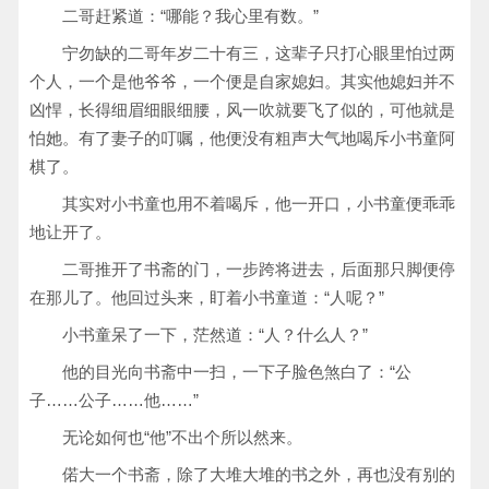
二哥赶紧道：“哪能？我心里有数。”
宁勿缺的二哥年岁二十有三，这辈子只打心眼里怕过两
个人，一个是他爷爷，一个便是自家媳妇。其实他媳妇并不
凶悍，长得细眉细眼细腰，风一吹就要飞了似的，可他就是
怕她。有了妻子的叮嘱，他便没有粗声大气地喝斥小书童阿
棋了。
其实对小书童也用不着喝斥，他一开口，小书童便乖乖
地让开了。
二哥推开了书斋的门，一步跨将进去，后面那只脚便停
在那儿了。他回过头来，盯着小书童道：“人呢？”
小书童呆了一下，茫然道：“人？什么人？”
他的目光向书斋中一扫，一下子脸色煞白了：“公
子……公子……他……”
无论如何也“他”不出个所以然来。
偌大一个书斋，除了大堆大堆的书之外，再也没有别的