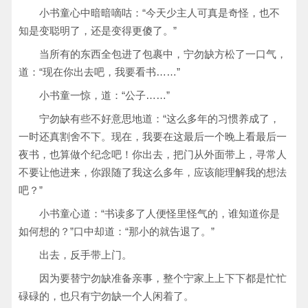
小书童心中暗暗嘀咕：“今天少主人可真是奇怪，也不
知是变聪明了，还是变得更傻了。”
当所有的东西全包进了包裹中，宁勿缺方松了一口气，
道：“现在你出去吧，我要看书……”
小书童一惊，道：“公子……”
宁勿缺有些不好意思地道：“这么多年的习惯养成了，
一时还真割舍不下。现在，我要在这最后一个晚上看最后一
夜书，也算做个纪念吧！你出去，把门从外面带上，寻常人
不要让他进来，你跟随了我这么多年，应该能理解我的想法
吧？”
小书童心道：“书读多了人便怪里怪气的，谁知道你是
如何想的？”口中却道：“那小的就告退了。”
出去，反手带上门。
因为要替宁勿缺准备亲事，整个宁家上上下下都是忙忙
碌碌的，也只有宁勿缺一个人闲着了。