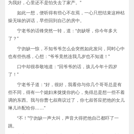
为我好，心里还不是怕失去了家产。”
如此一想，便听得有些心不在焉，一心只想结束这种枯
燥无味的训话，早些回到自己的房中。
宁老爷的话锋突然一转，道：“勿缺呀，你今年多大
了？”
宁勿缺一惊，不知爷爷怎么会突然如此发问，同时心中
也有些伤感，心想：“爷爷竟然连我几岁也不知道！”
口中却很恭敬地道：“回爷爷的话，孩儿今年十四岁
了！”
宁老爷子道：“好，很好，我看你与你几个哥哥总是有
些不同，得有一个媳妇来拢拢你的心，免得总是想一些不着
调的东西。我与你曹七叔商议过了，你七叔答应把他的女儿
琳儿许配给你……”
“不！”宁勿缺一声大叫，声音大得把他自己都吓了一
跳。