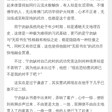
起来便显得如同行云流水般畅快，有人却是生涩滞纳。不懂
佛学的人，无法将佛门武功学得炉火纯青，心术不正者，无
法练成至刚至纯的武功，也都是这个道理。
而宁勿缺虽然尚处于年少时期，却是通晓天文地理百
史，这便是一种极为难得的习武基础，更巧的是宁勿缺
与“无双书生”性格颇有相似之处，都是隐隐有一种狂傲之
气，同时又有些迂腐，这也使得他能对“无双书生”的武功尽
快地融会贯通。
不过，宁勿缺对自己此时的武功究竟达到何种境界却是
不甚明了，因为他从未出过手，他想：“现在恐怕曹武师已
不是我的对手了吧？”
这实在是过于谦虚了，其实曹武师现在在他手下几乎已
敌不过二招。
宁勿缺从书斋中出来时，弄响了窗户，心中一惊，便听
到有脚步声过来，不由更是大急，一急，双脚便不由自主地
贯入了内家真力，一曲一弹，他的人便已飞了起来！