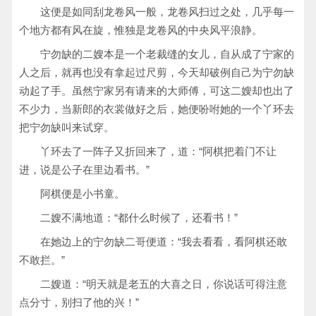
这便是如同刮龙卷风一般，龙卷风扫过之处，几乎每一
个地方都有风在旋，惟独是龙卷风的中央风平浪静。
宁勿缺的二嫂本是一个老裁缝的女儿，自从成了宁家的
人之后，就再也没有拿起过尺剪，今天却破例自己为宁勿缺
动起了手。虽然宁家另有请来的大师傅，可这二嫂却也出了
不少力，当新郎的衣裳做好之后，她便吩咐她的一个丫环去
把宁勿缺叫来试穿。
丫环去了一阵子又折回来了，道：“阿棋把着门不让
进，说是公子在里边看书。”
阿棋便是小书童。
二嫂不满地道：“都什么时候了，还看书！”
在她边上的宁勿缺二哥便道：“我去看看，看阿棋还敢
不敢拦。”
二嫂道：“明天就是老五的大喜之日，你说话可得注意
点分寸，别扫了他的兴！”