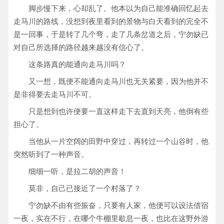
脚步慢下来，心却乱了。他本以为自己能准确回忆起去
走马川的路线，没想到夜里看到的景物与白天看到的完全不
是一回事，于是转了几个弯，走了几条岔道之后，宁勿缺已
对自己所选择的路径越来越没有信心了。
这条路真的能通向走马川吗？
又一想，既便不能通向走马川也无关紧要，因为他并不
是非得要去走马川不可。
只是想到也许便要一直这样走下去直到天亮，他倒有些
担心了。
当他从一片空阔的田野中穿过，再转过一个山谷时，他
突然听到了一种声音。
细细一听，是拉二胡的声音！
莫非，自己已接近了一个村落了？
宁勿缺不由有些振奋，只要有人家，他便可以设法借宿
一夜，实在不行，在哪个牛棚里歇息一夜，也比在这野外游