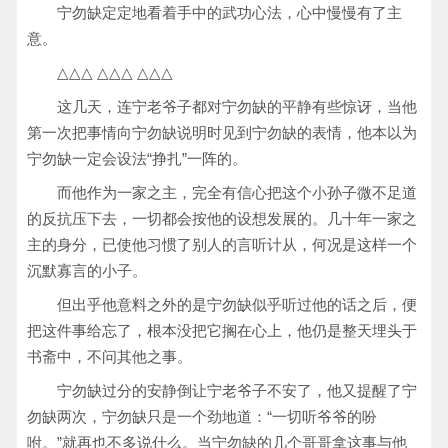
宁勿缺定定地看着手中的武功心法，心中慢慢有了主
意。
△△△ △△△ △△△
这几天，连宁老爷子都对宁勿缺的平静有些惊讶，当他
第一次把事情向宁勿缺说明时见到宁勿缺的表情，他本以为
宁勿缺一定会设法“挣扎”一阵的。
而他作为一家之主，完全有信心把这个小孙子微不足道
的反抗压下去，一切都会按他的设想发展的。几十年一家之
主的身分，已使他习惯了别人的言听计从，何况是这样一个
沉默寡言的小子。
但出乎他意料之外的是宁勿缺似乎听过他的话之后，便
把这件事给忘了，根本没把它搁在心上，他仍是整天埋头于
书斋中，不问其他之事。
宁勿缺过分的安静倒让宁老爷子不安了，他又提醒了宁
勿缺两次，宁勿缺只是一个劲地道：“一切听爷爷的吩
咐。”就再也不多说什么。当宁勿缺的几个哥哥拿这事与他