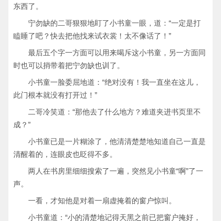
东西了。
宁勿缺的二哥狠狠地盯了小书童一眼，道：“一定是打
瞌睡了吧？快去把他找来试衣裳！太不像话了！”
最后五个字一方面可以用来喝斥这小书童，另一方面同
时也可以捎带着把宁勿缺也训了。
小书童一脸委屈地道：“绝对没有！我一直坐在这儿，
此门根本就没有打开过！”
二哥冷笑道：“那他去了什么地方？难道夹进书页里不
成？”
小书童已是一片糊涂了，他清清楚楚地知道自己一直是
清醒着的，连眼皮也眨得不多。
两人在书房里细细搜索了一遍，突然见小书童“啊”了一
声。
一看，才知他是对着一扇虚掩着的窗户惊叫。
小书童道：“小的清楚地记得天黑之前已把窗户掩好，