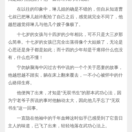
在以往的印象中，琳儿姐的确是不错的，但自从知道曹
七叔已把琳儿姐许配给了自己之后，感觉就完全不同了，他
越想越觉得琳儿与他几个嫂子像极了。
十七岁的女孩与十四岁的少年相比，可不只是大三岁那
么简单。十七岁的女孩已完全出落得像个大姑娘了，无论是
心思还是身子都是如此；而十四的少年却是干瘪得什么也没
有，什么也不懂！
宁勿缺脑海中闪过古书中说的一个个关于恶妻的故事，
他越想越不踏实，躺在床上翻来覆去，一不小心被怀中的什
么硌得生疼。
他便掏了出来，才知是“无双书生”的那本武功心法，因
为宁老爷子所说的事对他触动太大，因此他几乎忘了“无双
书生”这一回事。
一直隐在他袖中的千年血蝉这时似乎已感受到了它昔日
主人的味道，已飞了出来，轻轻地落在武功心法上。