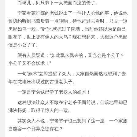
而琳儿，则只剩下一人掩面而泣的份了。
宁家看家护院的老钱说出了一件让人心惊的事，他说他
曾隐约听到书斋后窗一点轻响，待他赶过去看时，只见一道
黑影如鸟一般，“砰”地就掠过了院墙，当时他还以为是自己
眼花了，世上哪有像人的大鸟？现在想起来，大概这个黑影
便是小公子了。
便有人质疑道：“如此飘来飘去的，又岂会是小公子？
小公子又不会妖术！”
一句“妖术”立即提醒了众人，大家自然而然地想到了去
年在龙堆庄出现过的古怪老头子。
一定是宁勿缺已学了老妖人的妖术！
这种想法让众人不敢在宁老爷子面前说，但暗地里却已
沸沸扬扬，取得了惊人的一致。
其实众人不说，宁老爷子也已想到了这一层，一个家族
岂能容一个邪异之徒存在？