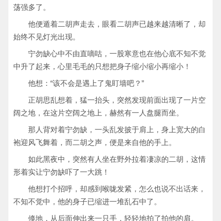
荡强多了。
他便遁着二胡声走去，眼看二胡声已越来越清晰了，却
始终不见灯光出现。
宁勿缺心中不由直嘀咕，一股寒意也在他心底不知不觉
中升了起来，心里毛毛的只想把身子缩小缩小再缩小！
他想：“该不会是遇上了鬼盯墙吧？”
正胡思乱想着，猛一抬头，突然发现前面出现了一片空
阔之地，在这片空阔之地上，赫然有一人盘腿而坐。
那人背对着宁勿缺，一头乱发披于肩上，身上宽大的白
袍迎风飞舞着，而二胡之声，便是来自他的手上。
如此黑夜中，突然有人坐在野外拉着凄凉的二胡，这情
形着实让宁勿缺吓了一大跳！
他想打个招呼，却感到喉咙发紧，怎么也说不出话来，
不知不觉中，他的身子已缩进一堆乱石中了。
倏地，从后面伸出来一只手，轻轻地拍了拍他的肩。