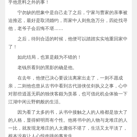
乎他意料之外的事！
宁勿缺的想象中是自己走了之后，宁家与曹家的亲事被
迫推迟，最好是取消婚约，而家中人则焦急万分，四处找寻
他，老爷子会后悔不堪……
之后，待到合适的时候，他便可以踏踏实实地重回家中
了！
如此结局，也算是颇为不错的！
老钱所看到的黑影的确是他。
在去年，他便已决心要设法离家出走了，一则不愿成
亲，二则他也曾从古书中看到古代游侠仗剑执义之事，心中
对那些逍遥无羁的独侠客颇为羡慕，也可借此机会体验一下
江湖中闲云野鹤般的生活。
因为看了太多的书，从书中接触之人的人格都是放大了
的人格，显得鲜明而有个性。他将书中的人物与龙堆庄的人
一比，就发现龙堆庄的人太庸俗不堪了，生活又太平淡了，
根本没有让人心惊肉跳的事发生。