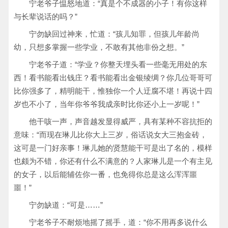
宁老爷子愠怒地道：“真是个不成器的小子！有你这样
与长辈说话的吗？”
宁勿缺回过神来，忙道：“孩儿知罪，但孩儿年龄尚
幼，只想多掌握一些学业，不敢有其他非份之想。”
宁老爷子道：“学业？你整天埋头看一些毫无用处的东
西！看书能看出钱庄？看书能看出金银绫绸？你几位哥哥可
比你强多了，精明能干，惟独你一个人迂腐不堪！再说十四
岁也不小了，当年你爷爷我成亲时比你还小上一岁呢！”
他干咳一声，声音越发显得威严，具有某种不容抗拒的
意味：“而现在琳儿比你大上三岁，俗话说女大三抱金砖，
这可是一门好亲事！琳儿她的贤慧能干可是出了名的，模样
也颇为不错，你还有什么不满意的？人家琳儿是一个有主见
的女子，以后能辅佐你一番，也免得你总是这么浑浑噩
噩！”
宁勿缺道：“可是……”
宁老爷子不耐烦地摇了摇手，道：“你不用再多说什么