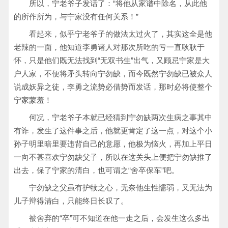
所以，宁老爷子发话了：“将他从家谱中除名，从此他
的所作所为，与宁家没有任何关系！”
看起来，似乎宁老爷子的做法太过火了，其实这全是他
老辣的一面，他知道李勇诸人对那次所吃的亏一直耿耿于
怀，只是他们既无法找到“无双书生”出气，又顾忌宁家是大
户人家，不便将矛头转向宁勿缺，而今既然宁勿缺已被众人
说成妖异之徒，李勇之流势必借势而发话，那时必将使整个
宁家蒙羞！
何况，宁老爷子本就已经猜到宁勿缺两次生病之事其中
有诈，发生了这件事之后，他就更肯定了这一点，对这个小
孙子明里暗里要违背自己的意愿，他极为恼火，再加上平日
一向不甚喜欢宁勿缺父子，所以在这关头上便把宁勿缺推了
出去，保了宁家的清白，也可谓之“舍卒保车”吧。
宁勿缺之父虽有护犊之心，无奈他生性懦弱，又无法为
儿子辩得清白，只能终日长叹了。
被舍弃的“卒”可不知道在他一走之后，会发生这么多出