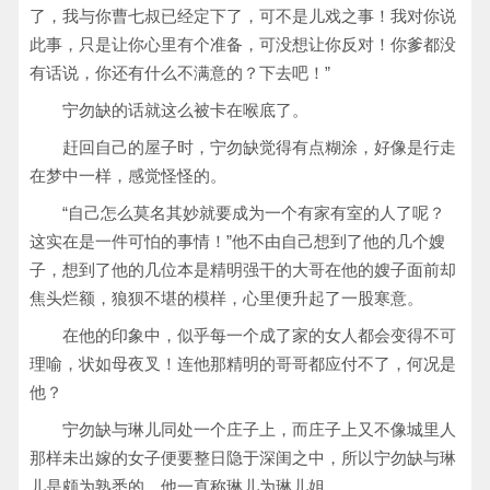
了，我与你曹七叔已经定下了，可不是儿戏之事！我对你说
此事，只是让你心里有个准备，可没想让你反对！你爹都没
有话说，你还有什么不满意的？下去吧！”
宁勿缺的话就这么被卡在喉底了。
赶回自己的屋子时，宁勿缺觉得有点糊涂，好像是行走
在梦中一样，感觉怪怪的。
“自己怎么莫名其妙就要成为一个有家有室的人了呢？
这实在是一件可怕的事情！”他不由自己想到了他的几个嫂
子，想到了他的几位本是精明强干的大哥在他的嫂子面前却
焦头烂额，狼狈不堪的模样，心里便升起了一股寒意。
在他的印象中，似乎每一个成了家的女人都会变得不可
理喻，状如母夜叉！连他那精明的哥哥都应付不了，何况是
他？
宁勿缺与琳儿同处一个庄子上，而庄子上又不像城里人
那样未出嫁的女子便要整日隐于深闺之中，所以宁勿缺与琳
儿是颇为熟悉的，他一直称琳儿为琳儿姐。