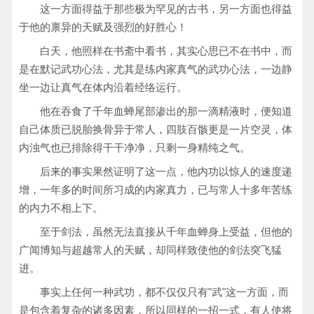
这一方面得益于那些极为罕见的古书，另一方面也得益
于他的禀异的天赋及强烈的好胜心！
白天，他照样在书斋中看书，其实心思已不在书中，而
是在默记武功心法，尤其是练内家真气的武功心法，一边静
坐一边让真气在体内沿着经络运行。
他在吞食了千年血蝉尾部渗出的那一滴精液时，便知道
自己体质已脱胎换骨异于常人，四肢百骸更是一片空灵，体
内浊气也已排除得干干净净，只剩一身精纯之气。
后来的事实果然证明了这一点，他内功以惊人的速度递
增，一年多的时间所习成的内家真力，已与常人十多年苦练
的内力不相上下。
至于剑法，虽然无法直接从千年血蝉身上受益，但他的
广闻博知与超越常人的天赋，却同样致使他的剑法突飞猛
进。
事实上任何一种武功，都不仅仅只有"武"这一方面，而
是包含着复杂的诸多因素，所以同样的一招一式，有人使将