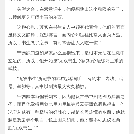
失望之余，在潜意识中，他便想跳出这个狭隘的圈子，
去接触更为广阔丰富的东西。
这种心思，其实在书生文人中颇有代表性，他们的表面
显得文文静静，沉默寡言，而内心却往往比常人更为火热。
所以，书生做了之事，有时常会让人大吃一惊！
宁勿缺知道如果就那么直接出来，是根本无法在江湖中
立足的。所以，他开始按“无双书生”的武功心法练习上乘的
武技。
“无双书生”所记载的武功涉猎颇广，有剑术、内功、暗
器、拳脚等，其中以剑法最为玄奥精妙。
宁勿缺本就偏爱剑术，因为他从古书中知道剑乃兵器之
圣，而且他觉得用剑比用刀用枪等兵器要飘逸洒脱得多！何
况宁勿缺有一种极强的好胜心，越是玄奥难懂的东西，他就
越是想去弄个明白，也正因为如此，他才能不可思议地两
胜“无双书生！”