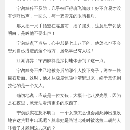
宁勿缺猝不及防，几乎被吓得魂飞魄散！好不容易才没
有惊呼出声，一回头，与一双雪亮的眼睛相对。
那人把一只手指竖在嘴唇前，摇了摇头，这意思宁勿缺
明白，是叫他不要出声！
宁勿缺点了点头，心中却是七上八下的。他怎么也不会
想到自己潜进的这个地方，居然早已有人啦！
江湖诡异！宁勿缺算是深切地体会到了这一点。
宁勿缺身不由己地被身后的那个人按下身子，蹲在一块
巨石后面。这时，他才从极度惊骇中清醒过来，终于意识到
拉他的是一个女人。
确切地说，应该是一位女孩，大概十七八岁光景，因为
是在夜里，就无法看清更多的东西了。
宁勿缺实在想不明白，一个女孩怎么也会如此神出鬼没
地在这荒野中出现呢？莫非她是路过此处时被这拉二胡的人
吓着了才躲到这儿来的？