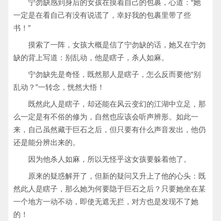
宁勿缺感到身后的女孩在摸着自己的包裹，心道：“她
一定是在看自己有没有说谎了，幸好我的包裹里带了些
书！”
摸索了一阵，女孩大概是信了宁勿缺的话，她又在宁勿
缺的背上写道：别乱动，他是瞎子，杀人如麻。
宁勿缺先是奇怪，既然那人是瞎子，怎么反而要他“别
乱动？”一转念，恍然大悟！
既然此人是瞎子，却还能在风云变幻的江湖中立足，那
么一定是有不俗的修为，自然也应该会听声辨形。如此一
来，自己虽然藏于巨石之后，但只要有什么声音发出，他仍
还是能分辨出来的。
因为他杀人如麻，所以无怪乎这女孩要躲着他了。
原来的疑惑解开了，但新的疑问又升上了他的心头：既
然此人是瞎子，那么她为何要隐于巨石之后？只要她坐在某
一个地方一动不动，即使无遮无拦，对方也是发现不了她
的！