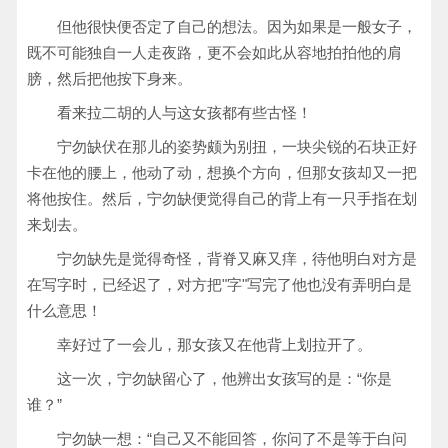
但他很快便否定了自己的想法。因为如果是一般女子，
既不可能独自一人走夜路，更不会如此从容地拍拍他的肩
膀，然后把他按下身来。
看来拉二胡的人与这女孩都有些古怪！
宁勿缺伏在那儿的姿势颇为别扭，一块尖锐的石块正好
卡在他的腰上，他动了动，想换个方向，但那女孩却又一把
将他按住。然后，宁勿缺便觉得自己的背上有一只手指在划
来划去。
宁勿缺先是觉得奇怪，背脊又麻又痒，待他明白对方是
在写字时，已经迟了，对方把"字"写完了他也没有弄明白是
什么意思！
幸好过了一会儿，那女孩又在他背上划拉开了。
这一次，宁勿缺留心了，他辨出女孩写的是：“你是
谁？”
宁勿缺一想：“自己又不能回答，你问了不是等于白问