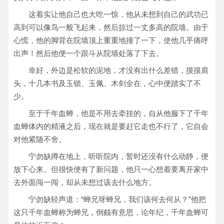
这着实让他自己也大吃一惊，他从未想到自己的武功已
高到可以像鸟一般飞起来，然后掠过一丈多高的院墙。由于
心慌，他的脚背在院墙顶上重重地撞了一下，使他几乎痛呼
出声！然后他便一个跟斗从院墙处落了下去。
幸好，外边是松软的泥地，才没有出什么差错，摸摸肩
头，十几本书及玉锁、玉佩、木剑全在，心中便踏实了不
少。
至于千年血蝉，他是不用去牵挂的，自从他服下了千年
血蝉体内的精液之后，现在就是要赶它走也不行了，它自会
对他紧随不舍。
宁勿缺蹲在地上，听听院内，暂时还没有什么动静，便
放下心来。但很快便有了新问题，他只一心想着要离开家中
去外面闯一闯，却从未想过该去什么地方。
宁勿缺轻声道：“蝉兄呀蝉兄，我们该何去何从？”他把
这只千年血蝉称为蝉兄，倒颇有意思，论年纪，千年血蝉可