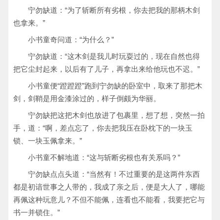
宁勿缺道：“为了斩断所有劣根，你去把我的那柄木剑
也拿来。”
小书童奇问道：“为什么？”
宁勿缺道：“这木剑是我儿时玩耍过的，现在自然也得
把它尘封起来，以后有了儿子，再拿出来给他玩也不迟。”
小书童便“蹬蹬蹬”跑到宁勿缺的卧室中，取来了那把木
剑，剑鞘是用金漆涂过的，样子倒颇为华丽。
宁勿缺把这把木剑也放进了包裹里，想了想，突然一拍
手，道：“啊，差点忘了，你去把我压在卧枕下的一块玉
锁、一块玉佩拿来。”
小书童不解地道：“这与斩断劣根也有关系吗？”
宁勿缺点点头道：“当然有！不过重要的是这两件东西
都是初谙世事之人带的，我成了亲之后，便是大人了，哪能
再佩这种玩意儿？不但不能佩，连看也不能看，我要把它与
书一并锁住。”