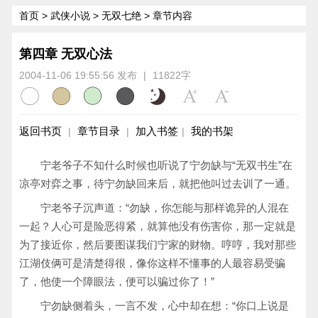
首页
>
武侠小说
>
无双七绝
> 章节内容
第四章 无双心法
2004-11-06 19:55:56 发布
|
11822字
返回书页
章节目录
加入书签
我的书架
|
|
|
宁老爷子不知什么时候也听说了宁勿缺与“无双书生”在
凉亭对弈之事，待宁勿缺回来后，就把他叫过去训了一通。
宁老爷子沉声道：“勿缺，你怎能与那样诡异的人混在
一起？人心可是险恶得紧，就算他没有伤害你，那一定就是
为了接近你，然后要图谋我们宁家的财物。哼哼，我对那些
江湖伎俩可是清楚得很，像你这样不懂事的人最容易受骗
了，他使一个障眼法，便可以骗过你了！”
宁勿缺侧着头，一言不发，心中却在想：“你口上说是