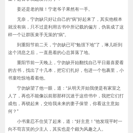
姜还是老的辣！宁老爷子果然有一手。
无奈，宁勿缺只好让自己的“病”好起来了，其实他根本
就没有病，只不过是利用古书中所记载的偏方，伪装成了这
样一个让群医束手无策的“病”。
到重阳节前二天，宁勿缺已可“勉强下地”了，琳儿听到
这个消息之后，一直悬着的心总算落了地。
重阳节前一天晚上，宁勿缺开始翻找自己平日最喜爱看
的古书，找出了十几本，把它们扎好，包进一个包裹里，小
书童吃惊地看着他。
宁勿缺望了他一眼，道：“从明天开始我便是有家室之
人了，再也不能像以前那那样沉迷于这些书中，我把它们打
成包，再锁起来，交给我未来的妻子保管，你看这主意如
何？”
小书童忍不住笑了起来，道：“好主意！”他发现平时一
向不苟言笑的少主人，其实也是个颇为风趣之人。