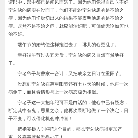
请郎中，郎中都已是闻风而逃了。因为他们觉得自己医不好
宁勿缺的病实在没面子，他们不能说宁勿缺患的是不治之
症，因为他们切脉切出来的结果不能表明他患的是不治之
症。既然不是不治之症，就应能治好吧，可偏偏无论如何也
治不好。
端午节的婚约便这样拖过去了，琳儿的心更乱了。
幸好端午节过去五天后，宁勿缺的病又自然而然地好
了。
宁老爷子与曹家一合计，又把成亲之日订在重阳节。
没想到宁勿缺在离重阳节还有七八天的时候，他再一次
病倒了，而且看情形与上一次病态极为相似。
宁老子这一大把年纪可不是白活的，他心中已有疑虑，
断定其中有鬼，思量之余，他再次果断地做了一个决定：日
子不变，可以借此机会冲冲喜！
把婚宴掺入“冲喜”这个目的，那么宁勿缺病得更加严
重，这喜事就越发得办了！