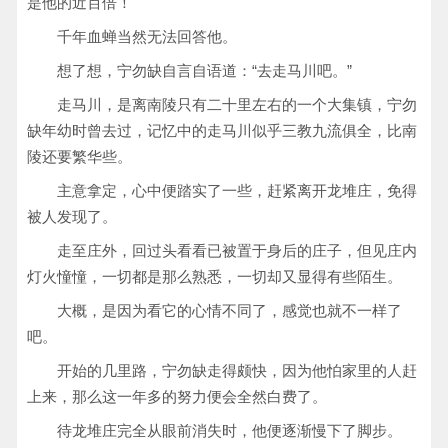
是他的近百倍！
千年血蝉当然无法回答他。
想了想，宁勿缺自言自语道：“去走马川吧。”
走马川，是离南陵只有二十里左右的一个大集镇，宁勿
缺年幼时曾去过，记忆中的走马川似乎三教九流俱全，比南
陵还要繁华些。
主意拿定，心中便踏实了一些，赶紧离开龙堆庄，免得
被人发现了。
走至庄外，回过头看看已被置于身后的庄子，但见庄内
灯火憧憧，一切都是那么熟悉，一切却又显得有些陌生。
大概，是因为看它的心情不同了，感觉也就不一样了
吧。
开始的几里路，宁勿缺走得颇快，因为他怕家里的人赶
上来，那么这一年多的努力便会全然白费了。
待龙堆庄完全从眼前消失时，他便逐渐慢下了脚步。