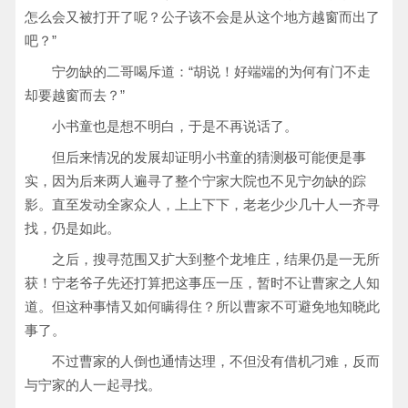
怎么会又被打开了呢？公子该不会是从这个地方越窗而出了
吧？”
宁勿缺的二哥喝斥道：“胡说！好端端的为何有门不走
却要越窗而去？”
小书童也是想不明白，于是不再说话了。
但后来情况的发展却证明小书童的猜测极可能便是事
实，因为后来两人遍寻了整个宁家大院也不见宁勿缺的踪
影。直至发动全家众人，上上下下，老老少少几十人一齐寻
找，仍是如此。
之后，搜寻范围又扩大到整个龙堆庄，结果仍是一无所
获！宁老爷子先还打算把这事压一压，暂时不让曹家之人知
道。但这种事情又如何瞒得住？所以曹家不可避免地知晓此
事了。
不过曹家的人倒也通情达理，不但没有借机刁难，反而
与宁家的人一起寻找。