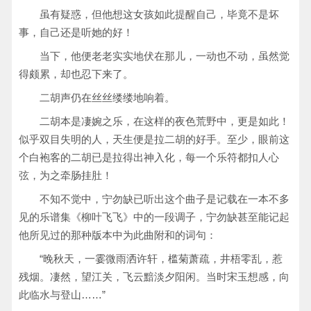
虽有疑惑，但他想这女孩如此提醒自己，毕竟不是坏
事，自己还是听她的好！
当下，他便老老实实地伏在那儿，一动也不动，虽然觉
得颇累，却也忍下来了。
二胡声仍在丝丝缕缕地响着。
二胡本是凄婉之乐，在这样的夜色荒野中，更是如此！
似乎双目失明的人，天生便是拉二胡的好手。至少，眼前这
个白袍客的二胡已是拉得出神入化，每一个乐符都扣人心
弦，为之牵肠挂肚！
不知不觉中，宁勿缺已听出这个曲子是记载在一本不多
见的乐谱集《柳叶飞飞》中的一段调子，宁勿缺甚至能记起
他所见过的那种版本中为此曲附和的词句：
“晚秋天，一霎微雨洒许轩，槛菊萧疏，井梧零乱，惹
残烟。凄然，望江关，飞云黯淡夕阳闲。当时宋玉想感，向
此临水与登山……”