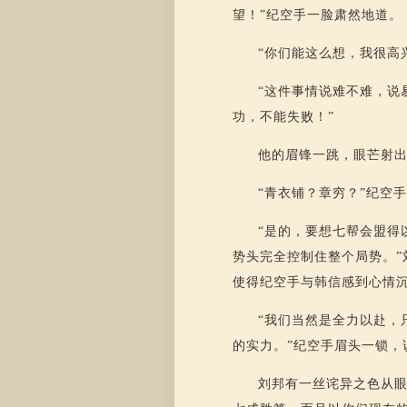
望！”纪空手一脸肃然地道。
“你们能这么想，我很高
“这件事情说难不难，说
功，不能失败！”
他的眉锋一跳，眼芒射
“青衣铺？章穷？”纪空
“是的，要想七帮会盟得
势头完全控制住整个局势。
使得纪空手与韩信感到心情
“我们当然是全力以赴，
的实力。”纪空手眉头一锁，
刘邦有一丝诧异之色从眼