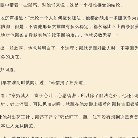
，眼中带着一些疑惑。对他们来说，这是一个很难接受的结论。
地沉声接道：“无论一个人如何擅长腿法，他都必须用一条腿来作为
或防御。但是，不管他那条支撑腿有多么稳定，都永远比不上两条腿
胆地对他那条支撑腿实施连续不断的攻击，他就必败无疑！”
露出一丝欣喜。他忽然明白了一个道理：那就是面对敌人时，不要因
致命的所在。
刘邦问道。
们早在淮阴时就闻听过。”韩信摇了摇头道。
异道：“章穷其人，富于心计，心思缜密，所以除了腿法之外，他还比
王针，针上淬毒，可以见血封喉，就藏在他发髻上插着的那枚古旧银簪
让他射出药王针，那还了得？”韩信吓了一跳，似乎没有想到这章穷
根本让人无从防范。