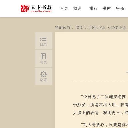
首页
频道
排行
书库
头条
当前位置：
首页
>
男生小说
>
武侠小说
目录
书页
设置
“今日见了二位施展绝技
份默契，所谓才堪大用，眼
人脸上的表情，权衡再三，
“刘大哥放心，只要是你