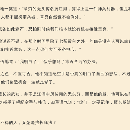
若地一笑道：“章穷的无头剪名扬江湖，算得上是一件神兵利器，但是
个人都不能携带兵器，章穷自然也不会例外。”
戒备如此森严，恐怕到时候我们根本就没有机会接近章穷。”
你说得不错，在那个时间里除了七帮帮主之外，的确是没有人可以靠
们接近章穷，这一点你们大可不必担心。”
悟地道：“我明白了。”似乎想到了靠近章穷的办法。
异之色，不置可否。他不知道纪空手是否真的明白了自己的想法，不
为他们创造机会，这就足够了。
擅长的武功，并不是江湖中所传闻的无头剪，而是他的腿。他可以在
刘邦望了望纪空手与韩信，加重语气道：“你们一定要记住，擅长腿
盘不稳的人，又怎能擅长腿法？