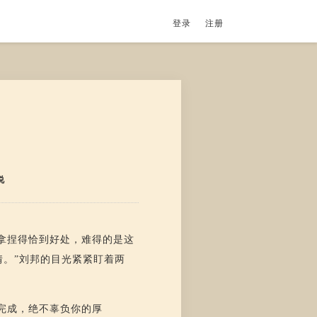
登录
注册
说
拿捏得恰到好处，难得的是这
。”刘邦的目光紧紧盯着两
完成，绝不辜负你的厚