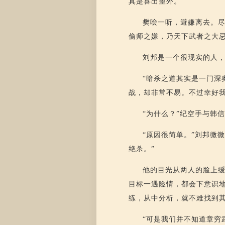
真是喜出望外。
樊哙一听，避嫌离去。
偷师之嫌，乃天下武者之大
刘邦是一个很现实的人
“暗杀之道其实是一门深
战，却非常不易。不过幸好
“为什么？”纪空手与韩
“原因很简单。”刘邦微
绝杀。”
他的目光从两人的脸上缓
目标一遇险情，都会下意识
练，从中分析，就不难找到其
“可是我们并不知道章穷