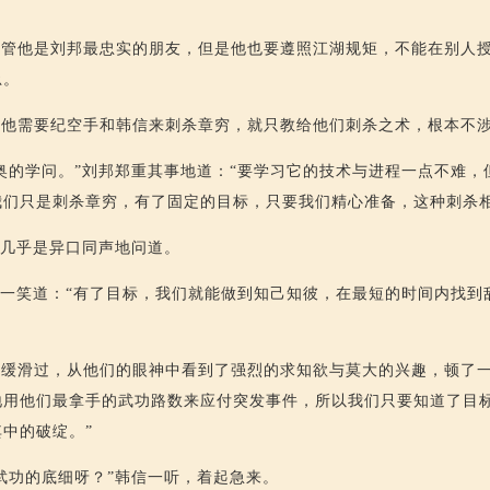
尽管他是刘邦最忠实的朋友，但是他也要遵照江湖规矩，不能在别人
忌。
，他需要纪空手和韩信来刺杀章穷，就只教给他们刺杀之术，根本不
奥的学问。”刘邦郑重其事地道：“要学习它的技术与进程一点不难，
我们只是刺杀章穷，有了固定的目标，只要我们精心准备，这种刺杀相
信几乎是异口同声地问道。
微一笑道：“有了目标，我们就能做到知己知彼，在最短的时间内找到
缓滑过，从他们的眼神中看到了强烈的求知欲与莫大的兴趣，顿了一
地用他们最拿手的武功路数来应付突发事件，所以我们只要知道了目
中的破绽。”
武功的底细呀？”韩信一听，着起急来。