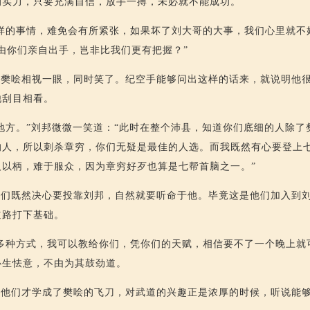
的实力，只要充满自信，放手一搏，未必就不能成功。”
样的事情，难免会有所紧张，如果坏了刘大哥的大事，我们心里就不
由你们亲自出手，岂非比我们更有把握？”
与樊哙相视一眼，同时笑了。纪空手能够问出这样的话来，就说明他
他刮目相看。
地方。”刘邦微微一笑道：“此时在整个沛县，知道你们底细的人除了
的人，所以刺杀章穷，你们无疑是最佳的人选。而我既然有心要登上
人以柄，难于服众，因为章穷好歹也算是七帮首脑之一。”
他们既然决心要投靠刘邦，自然就要听命于他。毕竟这是他们加入到
道路打下基础。
多种方式，我可以教给你们，凭你们的天赋，相信要不了一个晚上就
心生怯意，不由为其鼓劲道。
，他们才学成了樊哙的飞刀，对武道的兴趣正是浓厚的时候，听说能