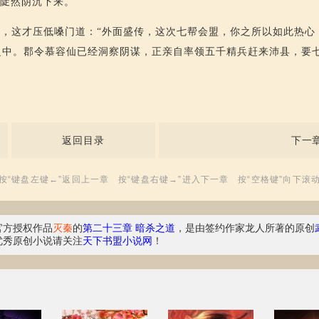
脸陡然阴沉下来。
，这才压低嗓门道：“外面盛传，这次七帮会盟，你之所以如此热心
之中。郡令慕容仙已经洞察阴谋，正亲自率领五千精兵赶来沛县，要
返回目录
下一
按“键盘左键←”返回上一章 按“键盘右键→”进入下一章 按“空格键”向下滚
官方授权作品
灭秦
的
第二十三章 暗杀之道
，是由签约作家龙人所著的原创
优秀原创小说请关注
天下书盟小说网
！