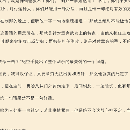
发出，就是神仙也救不了你们。”刘邦一脸肃然道：“不过，你们不要
威胁，对付这种人，你们只能用一种办法，而且是惟一却绝对有效的方
在刘邦的脸上，便听他一字一句地缓缓接道：“那就是绝对不能让他
说这番话的用意所在，那就是针对章穷武功上的特点，由他来担任主
以其腿来实施攻击或防御；而韩信担任副攻，则是对付章穷的手，不
致命一击？”纪空手提出了整个刺杀的最关键的一个问题。
重要，我可以保证，只要章穷无法出腿和拔针，那么他就真的死定了
时，便在这时，樊哙又从门外匆匆走来，眉间锁愁，一脸隐忧，似有
哙第一句话果然不是一句好话。
哙为人处事一向镇定，若非事情紧急，他是绝不会这般心神不定，当