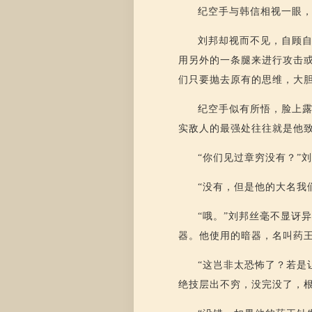
纪空手与韩信相视一眼
刘邦却视而不见，自顾自
用另外的一条腿来进行攻击
们只要抛去原有的思维，大
纪空手似有所悟，脸上
实敌人的最强处往往就是他
“你们见过章穷没有？”
“没有，但是他的大名我
“哦。”刘邦丝毫不显讶
器。他使用的暗器，名叫药
“这岂非太恐怖了？若是
绝技层出不穷，没完没了，