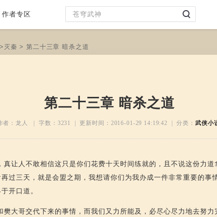
作者专区
>
灭秦
> 第二十三章 暗杀之道
第二十三章 暗杀之道
作者：龙人 | 字数：
3231
| 更新时间：
2016-01-29 14:19:42
| 分类：
武侠小
，真让人不敢相信这只是你们花费十天时间练就的，且不说这份力道
看再过三天，就是会盟之期，我想请你们为我办成一件非常重要的事情
终于开口道。
和樊大哥交代下来的事情，而我们又力所能及，必尽心尽力地去努力