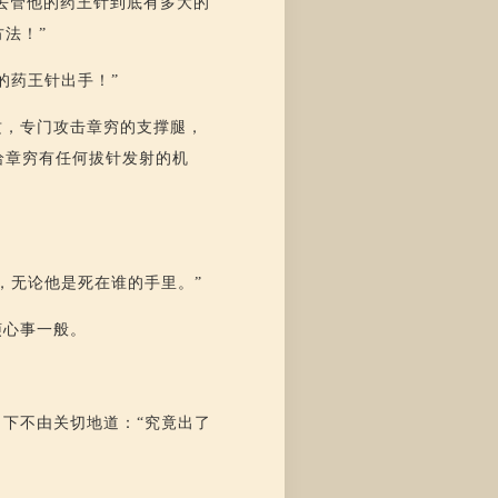
去管他的药王针到底有多大的
法！”
的药王针出手！”
攻，专门攻击章穷的支撑腿，
给章穷有任何拔针发射的机
，无论他是死在谁的手里。”
烦心事一般。
下不由关切地道：“究竟出了