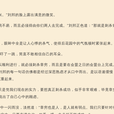
兴。”刘邦的脸上露出满意的微笑。
易不易，而且必须得由你们两人去完成。”刘邦正色道：“那就是刺杀
出，眼眸中全是让人心悸的杀气，使得后花园中的气氛顿时紧张起来
手吓了一跳，简直不敢相信自己的耳朵。
以顺利进行，就必须刺杀章穷，而且是要在会盟之日的会盟台上完成
”刘邦的每一句话仿佛都是经过深思熟虑才从口中而出。是以语速缓慢
沉重起来。
只是凭我们现在的实力，要想真正刺杀成功，似乎非常艰难，毕竟章
说出了自己心中的顾虑。
中一闪而没，淡然道：“章穷也是人，是人就有弱点。我们只要针对