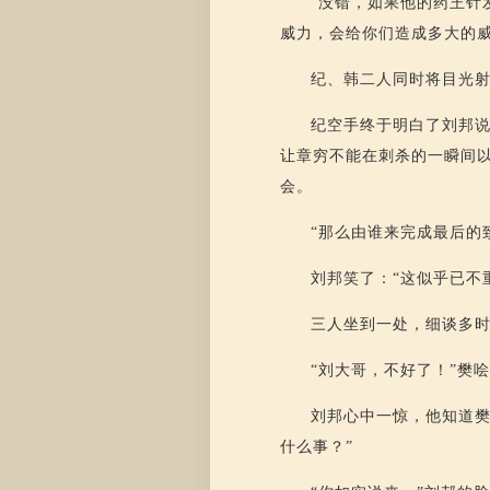
“没错，如果他的药王针
威力，会给你们造成多大的
纪、韩二人同时将目光射
纪空手终于明白了刘邦
让章穷不能在刺杀的一瞬间
会。
“那么由谁来完成最后的
刘邦笑了：“这似乎已不
三人坐到一处，细谈多
“刘大哥，不好了！”樊
刘邦心中一惊，他知道樊
什么事？”