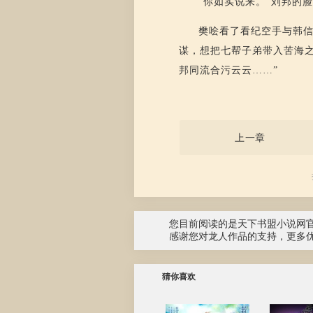
“你如实说来。”刘邦的
樊哙看了看纪空手与韩信
谋，想把七帮子弟带入苦海
邦同流合污云云……”
上一章
您目前阅读的是天下书盟小说网
感谢您对龙人作品的支持，更多
猜你喜欢