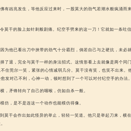
仿佛有凶兆发生，等他反应过来时，一股莫大的劲气若潮水般疯涌而
，令莫干的脸上如针刺般剧痛。纪空手劈来的这一刀！它就如一条吐
，因为他已看出刀中挟带的劲气十分霸烈，倘若自己与之硬抗，未必
选择了退，完全与莫干一样的身法招式。这情形看上去就像是两个同
忍不住莞尔一笑，紧张的心情减弱几分。莫干没有笑，也笑不出来。
势愈发对己不利，心神一动，顿时想到了一个可以对付纪空手的办法
一横，矛锋转向了自己的咽喉，仿如自杀一般。
要模仿，是不是连这一个动作也能模仿得像。
想到莫干会作出如此怪异的举止，轻轻一笑道。他只是举起刀来，横
般。