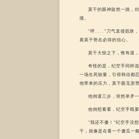
莫干的眼神陡然一跳，
撞。
“呼……”刀气直侵肌肤
着莫干势在必得的信心。
莫干大惊之下，惟有退
奇怪的是，纪空手同样
一场生死较量，引得韩信都
他带来的压力，莫干眼见形
他倒退三步，突然举矛
他倒想看看，纪空手既
“我还不傻！”纪空手没
干，就像是在看一个傻瓜一