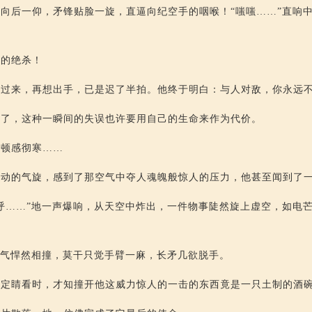
向后一仰，矛锋贴脸一旋，直逼向纪空手的咽喉！“嗤嗤……”直响
正的绝杀！
醒过来，再想出手，已是迟了半拍。他终于明白：与人对敌，你永远
迟了，这种一瞬间的失误也许要用自己的生命来作为代价。
中顿感彻寒……
涌动的气旋，感到了那空气中夺人魂魄般惊人的压力，他甚至闻到了
呼……”地一声爆响，从天空中炸出，一件物事陡然旋上虚空，如电
劲气悍然相撞，莫干只觉手臂一麻，长矛几欲脱手。
，定睛看时，才知撞开他这威力惊人的一击的东西竟是一只土制的酒