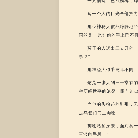
一只酒碗，已成粉碎，
每一个人的目光全部投
那位神秘人依然静静地
同的是，此刻他的手上已不
莫干的人退出三丈开外，
事？”
那神秘人似乎充耳不闻
这是一张人到三十常有
种历经世事的沧桑，眼芒迫
当他的头抬起的刹那，无
是乌雀门门主樊哙！
樊哙站起身来，面对莫干
三滥的手段！”