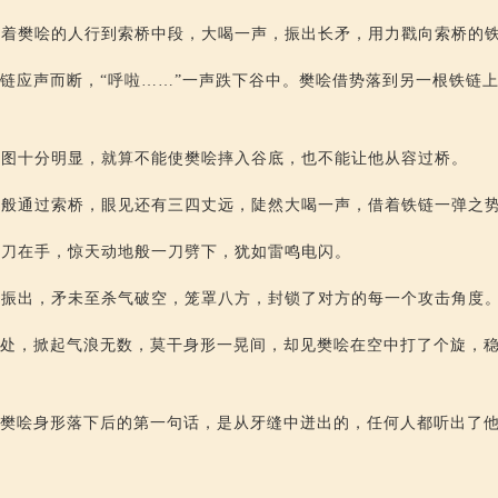
盯着樊哙的人行到索桥中段，大喝一声，振出长矛，用力戳向索桥的
铁链应声而断，“呼啦……”一声跌下谷中。樊哙借势落到另一根铁链
。
意图十分明显，就算不能使樊哙摔入谷底，也不能让他从容过桥。
疾般通过索桥，眼见还有三四丈远，陡然大喝一声，借着铁链一弹之
拔刀在手，惊天动地般一刀劈下，犹如雷鸣电闪。
中振出，矛未至杀气破空，笼罩八方，封锁了对方的每一个攻击角度
一处，掀起气浪无数，莫干身形一晃间，却见樊哙在空中打了个旋，
。
”樊哙身形落下后的第一句话，是从牙缝中迸出的，任何人都听出了