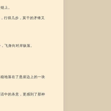
铁链上。
上，行得几步，莫干的矛锋又
势，飞身向对岸纵落。
。
稳稳地落在了悬崖边上的一块
他话中的杀意，更感到了那种