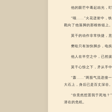
他的眼芒中蓦起凶光，
“嗤……”火花迸射中，
戳向了他落脚的那根铁链上
莫干的动作非常快捷，
樊哙只有加快脚步，电
他人在半空之中，已然
莫干心惊之下，矛从手
“轰……”两股气流迸撞
大石上，身后已是百丈深谷
“你竟然想置我于死地？
潜在的危机。