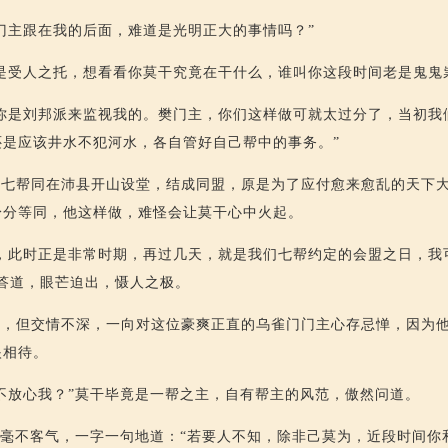
门主跟在我的后面，难道是光明正大的事情吗？”
是受人之托，想看看你莫干究竟在干什么，谁叫你这段时间老是鬼鬼
你是刘邦派来监视我的。樊门主，你们这样做可就太过分了，当初我
还是应该井水不犯河水，各自管好自己帮中的事务。”
时七帮同在沛县开山设堂，结成同盟，原是为了应付愈来愈乱的天下
身分等同，他这样做，难怪会让莫干心中火起。
，此时正是非常时期，再过几天，就是我们七帮约定的会盟之日，我
答道，眼芒迫出，慑人之极。
县，但交情不深，一向对这位豪爽正直的乌雀门门主心存忌惮，因为
眼相待。
不放心我？”莫干毕竟是一帮之主，自有帮主的风范，傲然问道。
答毫不客气，一字一句地道：“若要人不知，除非己莫为，近段时间你