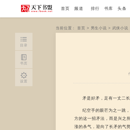
首页
频道
排行
书库
头条
当前位置：
首页
>
男生小说
>
武侠小说
目录
书页
设置
矛是好矛，足有一丈二
纪空手的眼芒为之一跳
方的这一招矛法，而是兴之所
涨的杀气，迎向了长矛的气