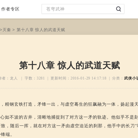
作者专区
>
灭秦
> 第十八章 惊人的武道天赋
第十八章 惊人的武道天赋
作者：龙人 | 字数：
3281
| 更新时间：
2016-01-29 14:17:18
| 分类：
武侠小
长，精钢玄铁打造，矛锋一出，与虚空蓦生的狂飙融为一体，扬起漫
，心如不波的古井，清晰地捕捉到了对方这一矛的轨迹。他似乎不是
致，随后一挥，就在对方这一矛由虚空迫近的刹那，他手中的长刀“
势锋端。