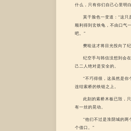
什么，只有你们自己心里明白
莫干脸色一变道：“这只
顺利得到玄铁龟，不由口气
吧。”
樊哙这才将目光投向了
纪空手与韩信没想到会
己二人绝对是安全的。
“不巧得很，这虽然是你
连结索桥的铁链之上。
此刻的索桥木板已毁，
有一丝的晃动。
“他们不过是淮阴城的两
个借口。”