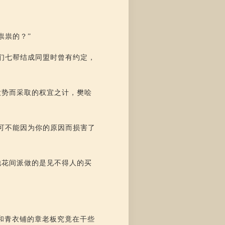
祟祟的？”
们七帮结成同盟时曾有约定，
大势而采取的权宜之计，樊哙
可不能因为你的原因而损害了
他花间派做的是见不得人的买
和青衣铺的章老板究竟在干些