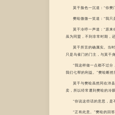
莫干脸色一沉道：“你樊
樊哙微微一笑道：“我只
莫干冷哼一声道：“原来
虽为同盟，不到非常时期，
莫干所言的确属实。当
只是乌雀门的门主，与莫干
“我这样做一点都不过分
我们七帮的利益。”樊哙断然
莫干与樊哙虽然同在沛
卖，所以经常遭到樊哙的冷
“你说这些话的意思，是
“正有此意。”樊哙的回