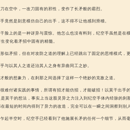
，刀在空中，一改刀固有的邪性，变作了长矛般的霸烈。
空手竟然是刻意模仿自己的出手，这不得不让他感到滑稽。
莫干脸上的是一种讶异与震惊。他怎么也没有料到，纪空手虽然是在
衍生变化着矛招中固有的精髓。
招形似矛招，但在对攻防之道的理解上已经跳出了固定的思维模式，
似乎与以其人之道还治其人之身有异曲同工之妙。
天才般的想象力，在刹那之间选择了这样一个绝妙的克敌之道。
却很难付诸实践的事情，所谓有招才能仿招，才能破招！以莫干出手
只是莫干的想法，事实上当这股灵异之力注入到纪空手体内经脉的刹
都在最短的时间内得到了异力的改造，完全可以在一瞬之间洞察到别
击乍起半空时，纪空手已经看到了他施展长矛的任何一个细节，从而