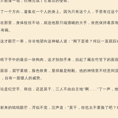
碎片散落一地，仿佛完成了它最后的使命。
向了一个方向，凝集在一个人的身上。因为只有这个人，手里有过这
坐在那里，身体纹丝不动，就连他那只端酒碗的大手，依然保持着原
再有碗。
这才眼芒一寒，冷冷地望向这神秘人道：“阁下是谁？何以一直跟踪
，啃下手中的最后一块狗肉，这才拍拍手来，抬起了藏在竹笠下的面
的面容，眉宇紧锁，脸色铁青，显得极是刚毅。他的神情里不经意间
出，自有一股慑人的威势。
论是纪空手、韩信，还是莫干，三人不由自主地“啊……”了一声，
射来的咄咄眼芒，浑似不觉，沉声道：“莫干，你也太不要脸了吧？