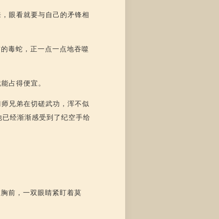
来，眼看就要与自己的矛锋相
信的毒蛇，正一点一点地吞噬
就能占得便宜。
门师兄弟在切磋武功，浑不似
他已经渐渐感受到了纪空手给
。
在胸前，一双眼睛紧盯着莫