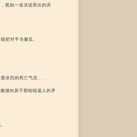
中，犹如一道决堤而出的洪
不能把对手当傻瓜。
一股浓烈的死亡气息……
芒般撞向莫干那咄咄逼人的矛
碗。