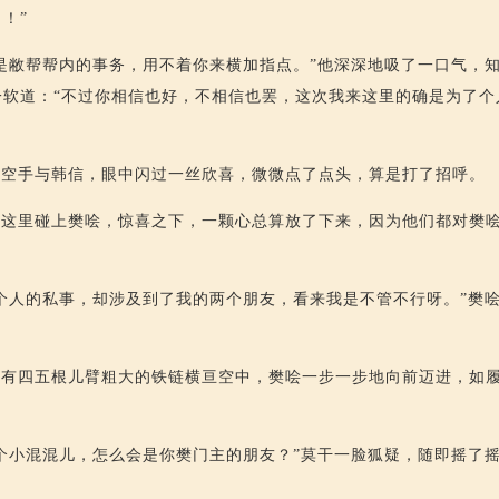
！”
是敝帮帮内的事务，用不着你来横加指点。”他深深地吸了一口气，
一软道：“不过你相信也好，不相信也罢，这次我来这里的确是为了个
纪空手与韩信，眼中闪过一丝欣喜，微微点了点头，算是打了招呼。
在这里碰上樊哙，惊喜之下，一颗心总算放了下来，因为他们都对樊
个人的私事，却涉及到了我的两个朋友，看来我是不管不行呀。”樊
只有四五根儿臂粗大的铁链横亘空中，樊哙一步一步地向前迈进，如
个小混混儿，怎么会是你樊门主的朋友？”莫干一脸狐疑，随即摇了摇