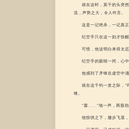
就在这时，莫干的头突然
流，声势之大，令人咋舌。
这是一记绝杀，一记真
纪空手只在这一刻才惊
可惜，他这明白来得太
纪空手的眼睛一闭，心
他感到了矛锋在虚空中
就在这千钧一发之际，“
锋。
“轰……”地一声，两股
他惊惧之下，撤步飞退