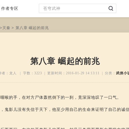
作者专区
>
灭秦
> 第八章 崛起的前兆
第八章 崛起的前兆
作者：龙人 | 字数：
3223
| 更新时间：
2016-01-29 14:13:11
| 分类：
武侠小
儿咽喉的手，在对方尸体轰然倒下的一刹，竟深深地叹了一口气。
回，鬼影儿没有失信于天下，他至少用自己的生命来证明了自己的诚