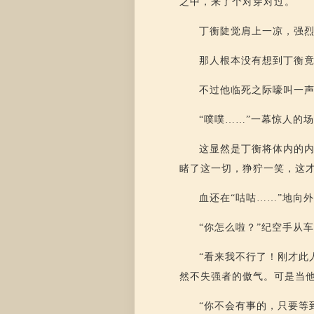
之中，来了个对穿对过。
丁衡陡觉肩上一凉，强烈
那人根本没有想到丁衡
不过他临死之际嚎叫一
“噗噗……”一幕惊人的
这显然是丁衡将体内的
睹了这一切，狰狞一笑，这
血还在“咕咕……”地向
“你怎么啦？”纪空手从
“看来我不行了！刚才此
然不失强者的傲气。可是当
“你不会有事的，只要等