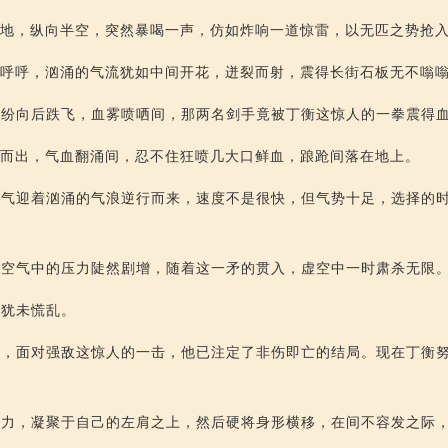
蹬地，纵向半空，突然暴喝一声，仿如炸响一道惊雷，以无匹之势抢
风呼呼，汹涌的气流犹如中间开花，迸裂而射，震得长街石板无不嗡
纷纷向后跌飞，血雾喷哂间，那两名剑手竟被丁衡这惊人的一拳震得
翻而出，气血翻涌间，忍不住狂喷几大口鲜血，踉跄间落在地上。
杀气迎着汹涌的气浪逆行而来，速度不是很快，但气势十足，选择的
，空气中的压力陡然剧增，随着这一矛的贯入，虚空中一时肃杀无限
神犹未慌乱。
择，面对强敌这惊人的一击，他已注定了非伤即亡的结局。现在丁衡
功力，凝聚于自己的左肩之上，然后硬将身形横移，在间不容发之际