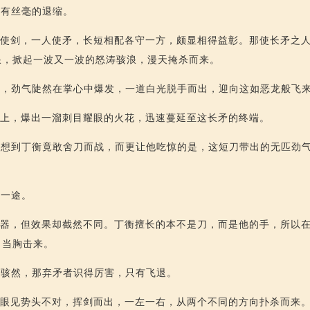
没有丝毫的退缩。
人使剑，一人使矛，长短相配各守一方，颇显相得益彰。那使长矛之
浪，掀起一波又一波的怒涛骇浪，漫天掩杀而来。
声，劲气陡然在掌心中爆发，一道白光脱手而出，迎向这如恶龙般飞
之上，爆出一溜刺目耀眼的火花，迅速蔓延至这长矛的终端。
有想到丁衡竟敢舍刀而战，而更让他吃惊的是，这短刀带出的无匹劲
矛一途。
兵器，但效果却截然不同。丁衡擅长的本不是刀，而是他的手，所以
力当胸击来。
不骇然，那弃矛者识得厉害，只有飞退。
手眼见势头不对，挥剑而出，一左一右，从两个不同的方向扑杀而来