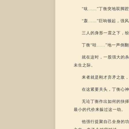
“呔……”丁衡突地双脚
“轰……”巨响顿起，强
三人的身形一震之下，
丁衡“哇……”地一声倒
就在这时，一股强大的
未生之际。
来者就是刚才弃矛之敌
在这紧要关头，丁衡心
无论丁衡作出如何的抉
最小的代价来躲过这一劫。
他强行提聚自己全身的