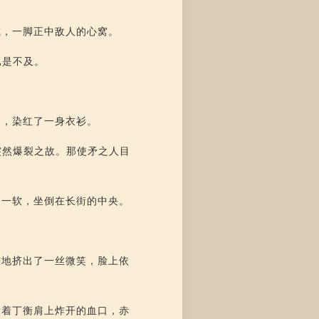
喊，一脚正中敌人的心窝。
已是不及。
出，染红了一身衣衫。
突然爆裂之故。那使矛之人目
腿一软，坐倒在长街的中央。
难地挤出了一丝微笑，脸上依
看着丁衡肩上炸开的血口，赤