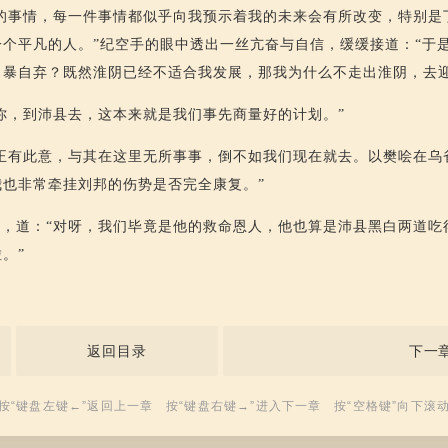
的事情，每一件事情都似乎向我预示着我的未来会有所改变，特别是
个平凡的人。”纪空手的眼中透出一丝亢奋与自信，缓缓接道：“于
自暴自弃？既然淮阴已经不适合我发展，那我为什么不走出淮阴，去迎
你，到沛县去，这本来就是我们事先商量好的计划。”
正有此意，与其在这里无所事事，倒不如我们现在就去。以樊哙在乌
也非常牵挂刘邦的伤势是否完全康复。”
，道：“对呀，我们毕竟是他的救命恩人，他也算是沛县黑白两道吃
。”
返回目录
下一
按“键盘左键←”返回上一章 按“键盘右键→”进入下一章 按“空格键”向下滚