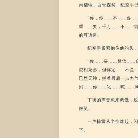
肉翻转，白骨森然，纪空手
“你，你……不……要…
重……要，千万……不……
的耳边道。
纪空手紧紧抱住他的头
“你……要……相信……
虎相龙形，但你定……不是
已然无神，拼着最后一点力
到……你……叱……咤……
丁衡的声音愈来愈低，
微笑。
一声惊雷从半空炸起，
下。