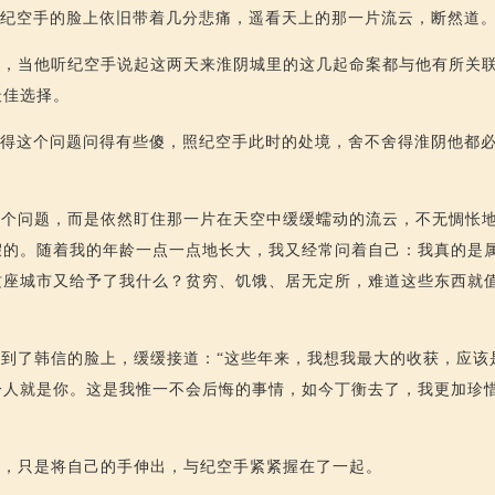
”纪空手的脸上依旧带着几分悲痛，遥看天上的那一片流云，断然道
异，当他听纪空手说起这两天来淮阴城里的这几起命案都与他有所关
最佳选择。
觉得这个问题问得有些傻，照纪空手此时的处境，舍不舍得淮阴他都
个问题，而是依然盯住那一片在天空中缓缓蠕动的流云，不无惆怅地
假的。随着我的年龄一点一点地长大，我又经常问着自己：我真的是
这座城市又给予了我什么？贫穷、饥饿、居无定所，难道这些东西就
到了韩信的脸上，缓缓接道：“这些年来，我想我最大的收获，应该
一人就是你。这是我惟一不会后悔的事情，如今丁衡去了，我更加珍
话，只是将自己的手伸出，与纪空手紧紧握在了一起。