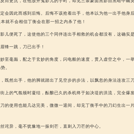
，反而更沉，在他放开鬼影儿的手时，却见三条蒙面黑影自黑暗中幽
一定会因此而感到后悔。后悔不该抢着出手，他本以为他一出手他身
根本就不会相信丁衡会在那一招之内杀了他！
鬼影儿便死了，这使他的三个同伴连出手相救的机会都没有，这确实
的眉锋一跳，刀已出手！
得妙至毫巅，配之于玄妙的角度，闪电般的速度，贯入虚空之中，一
局势。
果，既然出手，他的脚就踏出了见空步的步法，以飘忽的身法连攻三
长街上的气氛顿时凝结，酝酿已久的杀机终于如决堤的洪流，完全爆
对刀的使用也能几达完美，微微一退间，却见丁衡手中的刀幻生出一
一丝诧异，毫不犹豫地一振剑芒，直刺入刀芒的中心。