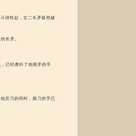
人斗得性起，丈二长矛陡然破
来的长矛。
气，已经袭向了他握矛的手
在他弃刀的同时，握刀的手已
。