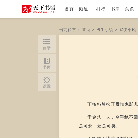
首页
频道
排行
书库
头条
当前位置：
首页
>
男生小说
>
武侠小说
目录
书页
设置
丁衡悠然松开紧扣鬼影
千金杀一人，空手绝不
是可悲，还是可笑。