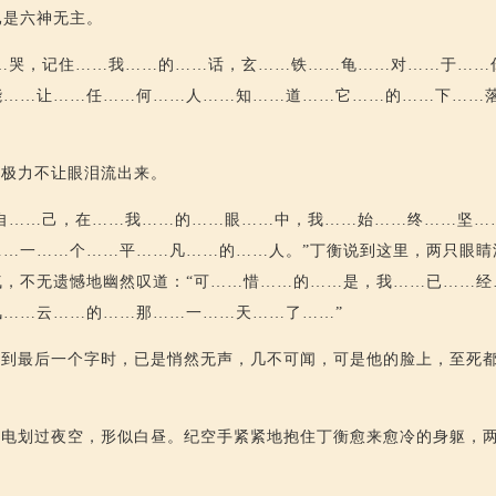
已是六神无主。
…哭，记住……我……的……话，玄……铁……龟……对……于……
能……让……任……何……人……知……道……它……的……下……落
，极力不让眼泪流出来。
自……己，在……我……的……眼……中，我……始……终……坚…
……一……个……平……凡……的……人。”丁衡说到这里，两只眼睛
气，不无遗憾地幽然叹道：“可……惜……的……是，我……已……经
风……云……的……那……一……天……了……”
说到最后一个字时，已是悄然无声，几不可闻，可是他的脸上，至死
闪电划过夜空，形似白昼。纪空手紧紧地抱住丁衡愈来愈冷的身躯，