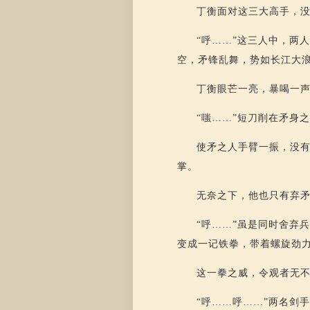
丁衡面对这三大高手，
“呼……”这三人中，两
空，矛锋乱舞，势如长江大
丁衡眼芒一亮，暴喝一
“嗤……”短刀削在矛身
使矛之人手臂一振，没
掌。
无奈之下，他也只有弃
“呼……”虽是同时舍弃
变成一记铁拳，带着螺旋劲
这一拳之威，令观者无
“呼……呼……”两名剑