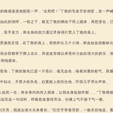
的痛感逼使他怒吼一声，“去死吧！”丁衡的毛发尽皆倒竖，发一声
竟如此的强悍，一惊之下，眼见丁衡的脚由下而上踢来，再想变化，
声，双手发力，将全身的劲力通过矛身强行贯入丁衡的肩上。
场景倏然呈现，在丁衡的肩上，突然炸出几个小洞，鲜血如血箭般标
内劲全部都寄于脚上击出，而使血管难以承受外力如此强大的挤压，
才倒地毙命。
外冒泡，丁衡的脸色已是一片苍白，毫无血色，喘着浓重的粗气，双
车中钻出，不禁大惊失色，赶紧跑上前扶住他，吓得几乎哭出声来。
人临死一击，将全身内劲传入我体，让我全身血脉炸裂……”丁衡艰
他说完这一句话时，呼吸愈发显得浑浊，仿佛上气不接下气一般。
到天亮，我就去请大夫来看你。”纪空手带着哭腔，一脸关切地道。