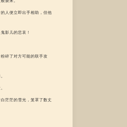
灵般袭来。
后的人便立即出手相助，但他
是鬼影儿的悲哀！
举粉碎了对方可能的联手攻
刀。
发。
片白茫茫的雪光，笼罩了数丈