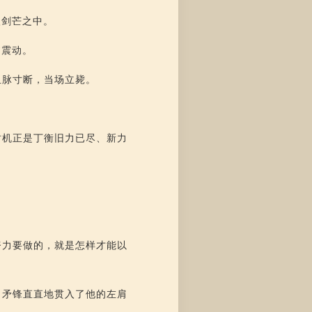
入剑芒之中。
嗡震动。
血脉寸断，当场立毙。
时机正是丁衡旧力已尽、新力
。
努力要做的，就是怎样才能以
，矛锋直直地贯入了他的左肩