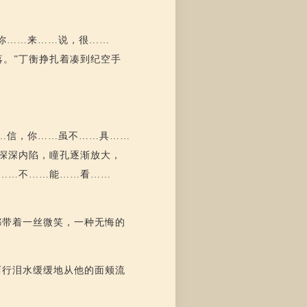
你……来……说，很……
。”丁衡挣扎着凑到纪空手
…信，你……虽不……具……
深深内陷，瞳孔逐渐放大，
……不……能……看……
都带着一丝微笑，一种无悔的
两行泪水缓缓地从他的面颊流