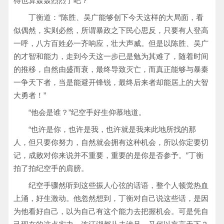
得也算轰轰烈烈了吧？”
丁衡道：“陈胜、吴广能够创下今天这样的大局面，看
似偶然，实则必然，所谓暴政之下民心思反，只要有人登高
一呼，八方百姓必一齐响应，壮大声威。但是以陈胜、吴广
的才智和能力，走到今天这一步已是勉为其难了，随着时间
的推移，自然由盛而衰，最终导致灭亡，而真正能够与暴秦
一争天下者，当是能避开锋锐，最终后来者却能居上的大智
大勇者！”
“他会是谁？”纪空手好生仰慕地道。
“也许是你，也许是我，也许就是我来此地所找的那
人，但只要你努力，自然就会拥有这种机会，所以你定要切
记，成败对你来说并不重要，重要的是你是否参予。”丁衡
拍了拍纪空手的肩膀。
纪空手骤然听到这些振人心弦的话语，整个人顿觉热血
上涌，好生激动。他忽然想到，丁衡对自己说这些话，是因
为他看好自己，以为自己有这个能力去把握机会。可是凭自