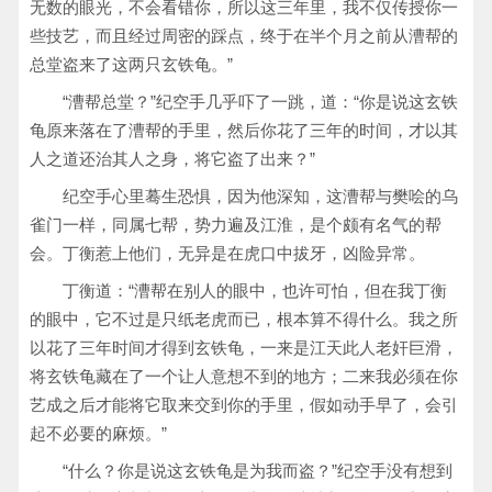
无数的眼光，不会看错你，所以这三年里，我不仅传授你一
些技艺，而且经过周密的踩点，终于在半个月之前从漕帮的
总堂盗来了这两只玄铁龟。”
“漕帮总堂？”纪空手几乎吓了一跳，道：“你是说这玄铁
龟原来落在了漕帮的手里，然后你花了三年的时间，才以其
人之道还治其人之身，将它盗了出来？”
纪空手心里蓦生恐惧，因为他深知，这漕帮与樊哙的乌
雀门一样，同属七帮，势力遍及江淮，是个颇有名气的帮
会。丁衡惹上他们，无异是在虎口中拔牙，凶险异常。
丁衡道：“漕帮在别人的眼中，也许可怕，但在我丁衡
的眼中，它不过是只纸老虎而已，根本算不得什么。我之所
以花了三年时间才得到玄铁龟，一来是江天此人老奸巨滑，
将玄铁龟藏在了一个让人意想不到的地方；二来我必须在你
艺成之后才能将它取来交到你的手里，假如动手早了，会引
起不必要的麻烦。”
“什么？你是说这玄铁龟是为我而盗？”纪空手没有想到