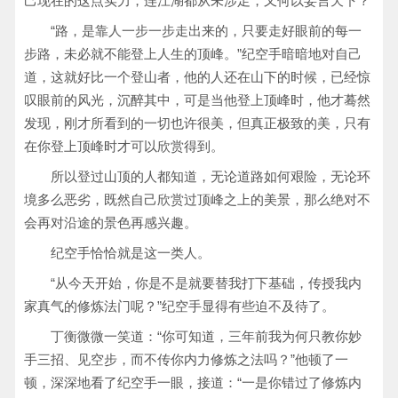
己现在的这点实力，连江湖都从未涉足，又何以妄言天下？
“路，是靠人一步一步走出来的，只要走好眼前的每一
步路，未必就不能登上人生的顶峰。”纪空手暗暗地对自己
道，这就好比一个登山者，他的人还在山下的时候，已经惊
叹眼前的风光，沉醉其中，可是当他登上顶峰时，他才蓦然
发现，刚才所看到的一切也许很美，但真正极致的美，只有
在你登上顶峰时才可以欣赏得到。
所以登过山顶的人都知道，无论道路如何艰险，无论环
境多么恶劣，既然自己欣赏过顶峰之上的美景，那么绝对不
会再对沿途的景色再感兴趣。
纪空手恰恰就是这一类人。
“从今天开始，你是不是就要替我打下基础，传授我内
家真气的修炼法门呢？”纪空手显得有些迫不及待了。
丁衡微微一笑道：“你可知道，三年前我为何只教你妙
手三招、见空步，而不传你内力修炼之法吗？”他顿了一
顿，深深地看了纪空手一眼，接道：“一是你错过了修炼内