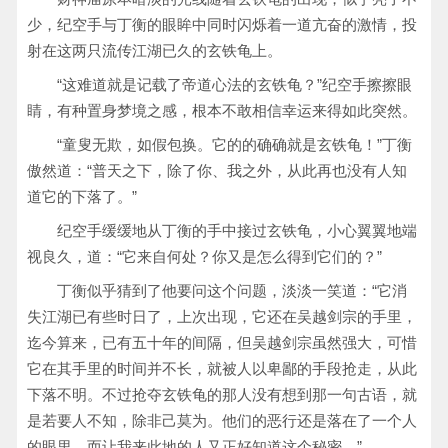
少，纪空手与丁衡的眼眸中同时闪烁着一道亢奋的激情，投
射在这两只流传江湖已久的玄铁龟上。
“这难道就是记载了帝道心法的玄铁龟？”纪空手擦擦眼
睛，有种置身梦境之感，根本不敢相信幸运来得如此突然。
“童叟无欺，如假包换。它的的确确就是玄铁龟！”丁衡
傲然道：“普天之下，除了你、我之外，从此再也没有人知
道它的下落了。”
纪空手缓缓地从丁衡的手中接过玄铁龟，小心翼翼地端
视良久，道：“它来自何处？你又是怎么得到它们的？”
丁衡似乎猜到了他要问这个问题，淡淡一笑道：“它消
失江湖已有些时日了，上次出现，它还在吴越剑宗的手里，
迄今算来，已有五十年的间隔，但吴越剑宗虽然强大，可惜
它在其手里的时间并不长，就被人以卑鄙的手段抢走，从此
下落不明。不过抢夺玄铁龟的那人没有想到那一句古语，就
是若要人不知，除非己莫为。他们的恶行还是落在了一个人
的眼里，而让我来此地的人又正好知道这个秘密。”