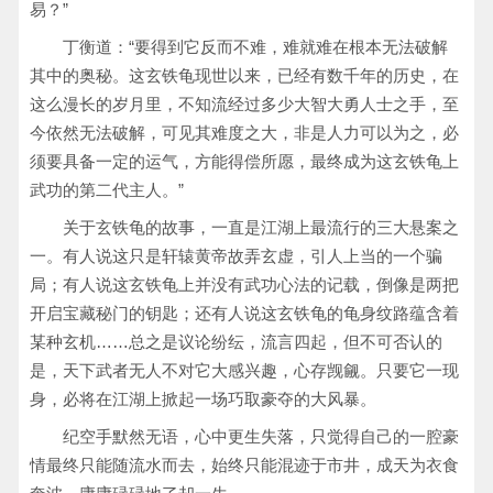
易？”
丁衡道：“要得到它反而不难，难就难在根本无法破解
其中的奥秘。这玄铁龟现世以来，已经有数千年的历史，在
这么漫长的岁月里，不知流经过多少大智大勇人士之手，至
今依然无法破解，可见其难度之大，非是人力可以为之，必
须要具备一定的运气，方能得偿所愿，最终成为这玄铁龟上
武功的第二代主人。”
关于玄铁龟的故事，一直是江湖上最流行的三大悬案之
一。有人说这只是轩辕黄帝故弄玄虚，引人上当的一个骗
局；有人说这玄铁龟上并没有武功心法的记载，倒像是两把
开启宝藏秘门的钥匙；还有人说这玄铁龟的龟身纹路蕴含着
某种玄机……总之是议论纷纭，流言四起，但不可否认的
是，天下武者无人不对它大感兴趣，心存觊觎。只要它一现
身，必将在江湖上掀起一场巧取豪夺的大风暴。
纪空手默然无语，心中更生失落，只觉得自己的一腔豪
情最终只能随流水而去，始终只能混迹于市井，成天为衣食