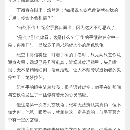
奔波，庸庸碌碌地了却一生。
丁衡看在眼里，悠然道：“如果说玄铁龟此刻就在我的
手里，你会不会相信？”
“当然不信！”纪空手脱口而出，因为这太不可思议了。
“是么？那么你看，这是什么？”丁衡的手微微在空中一
晃，再摊开时，已经多了两只鸡蛋大小的黑色铁龟。
纪空手将信将疑，盯着丁衡的手看时，只见两只玄铁龟
通身玄黑，远观已是几可乱真，近观其纹理鳞甲，头足嘴
眼，无不是精雕细刻，活灵活现，让人不禁赞叹造物者的鬼
斧神工，绝妙技艺。
纪空手的眼中陡然放亮，眼芒透过虚空，似乎在刹那间
与玄铁龟发生了一丝似有若无的心灵感应。
他这是第一次看到玄铁龟，根本无法辨认其真伪，但不
知为何，他第一眼看去，就相信这一定是真的，似乎冥冥之
中有一定的玄理。
财神庙原本暗淡的光线随着玄铁龟的出现，似乎亮了不