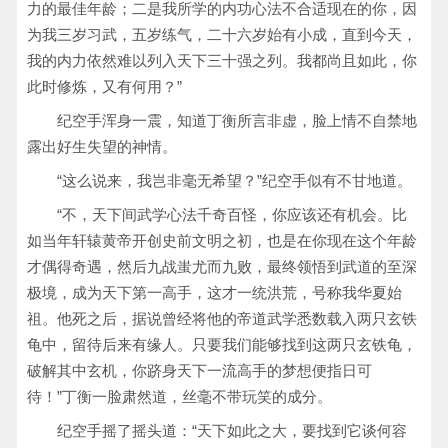
力的最佳年龄；二是我所学的内功心法不合适现在的你，因
为我三岁习武，五岁练气，二十六岁始有小成，直到今天，
我的内力依然难以列入天下三十强之列。我都尚且如此，你
此时修炼，又有何用？”
纪空手浑身一震，知道丁衡所言非虚，脸上情不自禁地
露出好生失望的神情。
“这么说来，我岂非毫无希望？”纪空手似有不甘地道。
“不，天下间武学心法千奇百怪，你应该还有机会。比
如当年轩辕黄帝开创史前文明之初，也是在你现在这个年龄
才偶得奇遇，然后九战蚩尤而九败，最终领悟到武道的至深
极境，成为天下第一高手，这才一统洪荒，号称我华夏始
祖。他死之后，据说曾经将他的帝道武学悉数载入两只玄铁
龟中，留待后来有缘人。只要我们能够找到这两只玄铁龟，
破解其中玄机，你跻身天下一流高手的梦想便指日可
待！”丁衡一脸肃然道，丝毫不带玩笑的成分。
纪空手摇了摇头道：“天下如此之大，要找到它谈何容