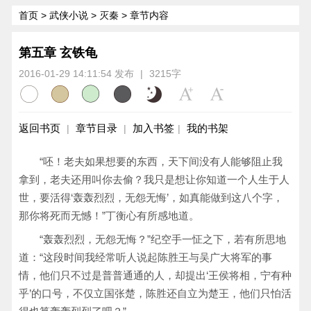
首页
>
武侠小说
>
灭秦
> 章节内容
第五章 玄铁龟
2016-01-29 14:11:54 发布
|
3215字
返回书页
章节目录
加入书签
我的书架
|
|
|
“呸！老夫如果想要的东西，天下间没有人能够阻止我
拿到，老夫还用叫你去偷？我只是想让你知道一个人生于人
世，要活得‘轰轰烈烈，无怨无悔’，如真能做到这八个字，
那你将死而无憾！”丁衡心有所感地道。
“轰轰烈烈，无怨无悔？”纪空手一怔之下，若有所思地
道：“这段时间我经常听人说起陈胜王与吴广大将军的事
情，他们只不过是普普通通的人，却提出‘王侯将相，宁有种
乎’的口号，不仅立国张楚，陈胜还自立为楚王，他们只怕活