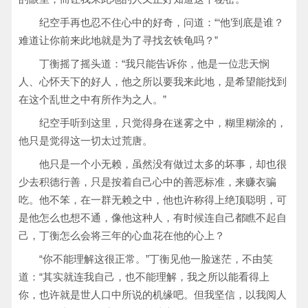
纪空手再也忍不住心中的好奇，问道：“‘他’到底是谁？
难道让你前来此地就是为了寻找玄铁龟吗？”
丁衡摇了摇头道：“我只能告诉你，他是一位悲天悯
人、心怀天下的好人，他之所以要我来此地，是希望能找到
在这个乱世之中有所作为之人。”
纪空手听到这里，只觉得身在迷雾之中，糊里糊涂的，
他只是觉得这一切太过荒唐。
他只是一个小无赖，虽然没有做过太多的坏事，却也很
少去积德行善，只是按着自己心中的善恶标准，来赚衣骗
吃。他不笨，在一群无赖之中，他也许称得上绝顶聪明，可
是他怎么也想不通，像他这种人，有时候连自己都瞧不起自
己，丁衡怎么会将三年的心血花在他的心上？
“你不能理解这很正常。”丁衡见他一脸迷茫，不由笑
道：“其实就连我自己，也不能理解，我之所以能看得上
你，也许就是世人口中所说的机缘吧。但我坚信，以我阅人