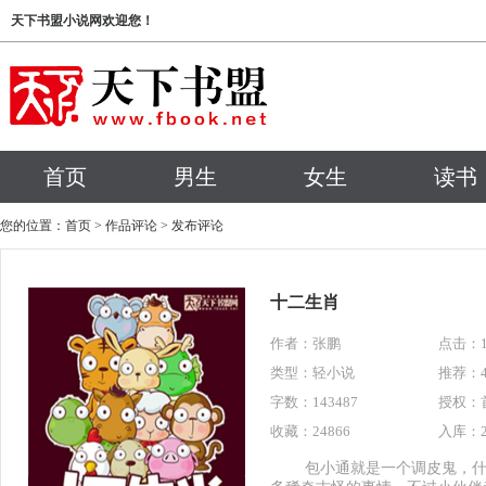
天下书盟小说网欢迎您！
首页
男生
女生
读书
您的位置：
首页
>
作品评论
>
发布评论
十二生肖
作者：
张鹏
点击：15
类型：轻小说
推荐：4
字数：143487
授权：
收藏：24866
入库：20
包小通就是一个调皮鬼，