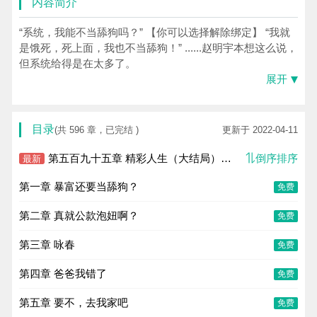
内容简介
“系统，我能不当舔狗吗？” 【你可以选择解除绑定】 “我就
是饿死，死上面，我也不当舔狗！” ......赵明宇本想这么说，
但系统给得是在太多了。
展开
目录
(共 596 章，已完结 )
更新于 2022-04-11
第五百九十五章 精彩人生（大结局））
[VIP]
倒序排序
最新
第一章 暴富还要当舔狗？
免费
第二章 真就公款泡妞啊？
免费
第三章 咏春
免费
第四章 爸爸我错了
免费
第五章 要不，去我家吧
免费