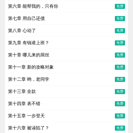
第六章 能帮我的，只有你
免费
第七章 用自己还债
免费
第八章 心动了
免费
第九章 有钱谁上班？
免费
第十章 哪儿来的屌丝
免费
第十一章 新的攻略对象
免费
第十二章 哟，老同学
免费
第十三章 全款
免费
第十四章 表不错
免费
第十五章 一步登天
免费
第十六章 被诬陷了？
免费